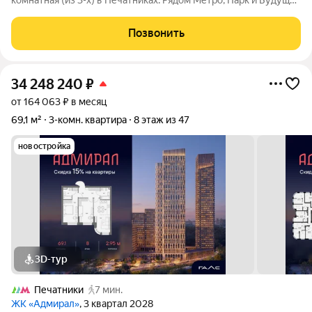
комнатная (из 3-х) в Печатниках. Рядом Метро, Парк и Будущий
"Москва-Сити 2.0" Представьте: вы ищете квартиру в Москве,
где каждому члену семьи будет СВОЙ УГОЛ, но бюджет
Позвонить
рассчитан на стандартную
34 248 240
₽
от 164 063 ₽ в месяц
69,1 м²
3-комн. квартира
8 этаж из 47
новостройка
3D-тур
Печатники
7 мин.
ЖК «Адмирал»
, 3 квартал 2028