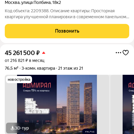
Москва
,
улица Полбина
,
18к2
Код объекта: 2209388. Описание квартиры: Просторная
квартира улучшенной планировки в современном панельном
доме в хорошем состоянии. В квартире просторная кухня с
качественной кухонной мебелью, уютные спальни, большая
Позвонить
прихожая, тёплая лоджия и 2
45 261 500
₽
от 216 821 ₽ в месяц
76,5 м²
3-комн. квартира
21 этаж из 21
новостройка
3D-тур