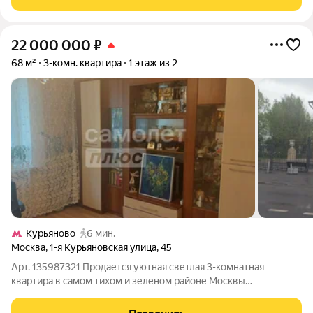
72.00 м. без отделки. Квартира
22 000 000
₽
68 м²
3-комн. квартира
1 этаж из 2
Курьяново
6 мин.
Москва
,
1-я Курьяновская улица
,
45
Арт. 135987321 Продается уютная светлая 3-комнатная
квартира в самом тихом и зеленом районе Москвы
малоэтажной застройки, окна на разные стороны. Комнаты
изолированные, санузел раздельный. Бонусом идет -