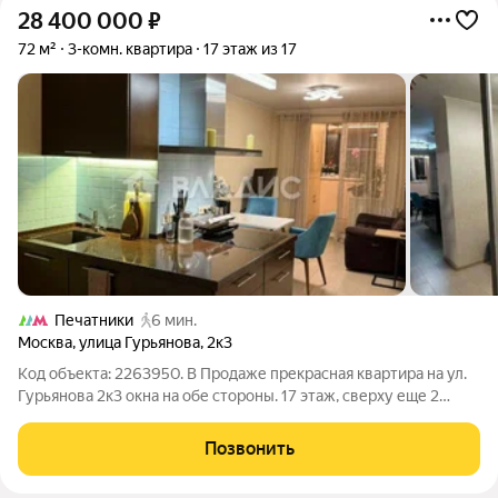
28 400 000
₽
72 м²
3-комн. квартира
17 этаж из 17
Печатники
6 мин.
Москва
,
улица Гурьянова
,
2к3
Код объекта: 2263950. В Продаже прекрасная квартира на ул.
Гурьянова 2к3 окна на обе стороны. 17 этаж, сверху еще 2
технических этажа, идеальная тишина. Один взрослый
собственник, более 5 лет, без обременений, ДКП, полная
Позвонить
стоимость, возможна ипотека.