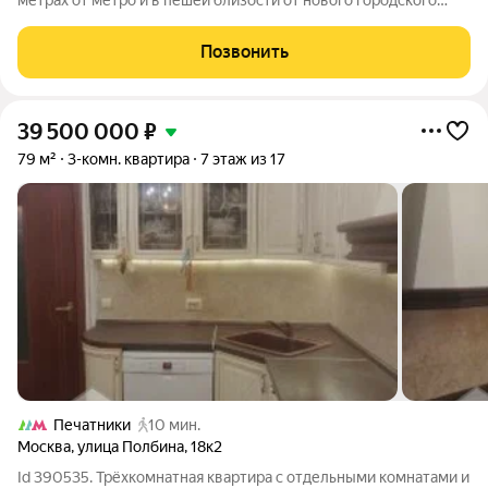
метрах от метро и в пешей близости от нового городского
порта с протяженной набережной 13 км, свободной от
автомобилей, продается 3-комнатная квартира площадью
Позвонить
68.00 м. без отделки. Квартира
39 500 000
₽
79 м²
3-комн. квартира
7 этаж из 17
Печатники
10 мин.
Москва
,
улица Полбина
,
18к2
Id 390535. Трёхкомнатная квартира с отдельными комнатами и