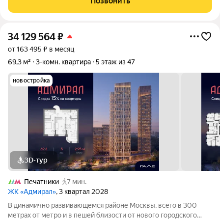
Позвонить
подсобное подвальное помещение Во дворе
34 129 564
₽
от 163 495 ₽ в месяц
69,3 м²
3-комн. квартира
5 этаж из 47
новостройка
3D-тур
Печатники
7 мин.
ЖК «Адмирал»
, 3 квартал 2028
В динамично развивающемся районе Москвы, всего в 300
метрах от метро и в пешей близости от нового городского