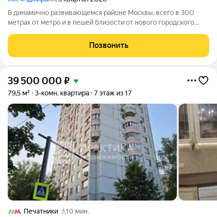
В динамично развивающемся районе Москвы, всего в 300
метрах от метро и в пешей близости от нового городского
порта с протяженной набережной 13 км, свободной от
автомобилей, продается 3-комнатная квартира площадью
Позвонить
69.50 м. без отделки. Квартира
39 500 000
₽
79,5 м²
3-комн. квартира
7 этаж из 17
Печатники
10 мин.