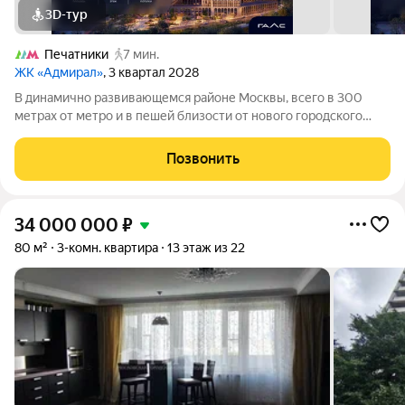
3D-тур
Печатники
7 мин.
ЖК «Адмирал»
, 3 квартал 2028
В динамично развивающемся районе Москвы, всего в 300
метрах от метро и в пешей близости от нового городского
порта с протяженной набережной 13 км, свободной от
автомобилей, продается 3-комнатная квартира площадью
Позвонить
62.90 м. без отделки. Квартира
34 000 000
₽
80 м²
3-комн. квартира
13 этаж из 22