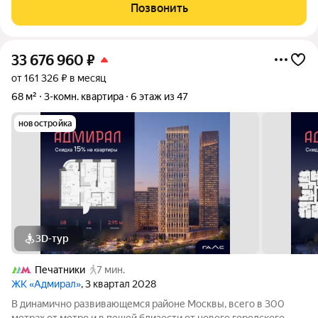
дома. Идеальное решение для семьи с детьми! Основные
Позвонить
параметры: - общая площадь:
33 676 960
₽
от 161 326 ₽ в месяц
68 м²
3-комн. квартира
6 этаж из 47
новостройка
3D-тур
Печатники
7 мин.
ЖК «Адмирал»
, 3 квартал 2028
В динамично развивающемся районе Москвы, всего в 300