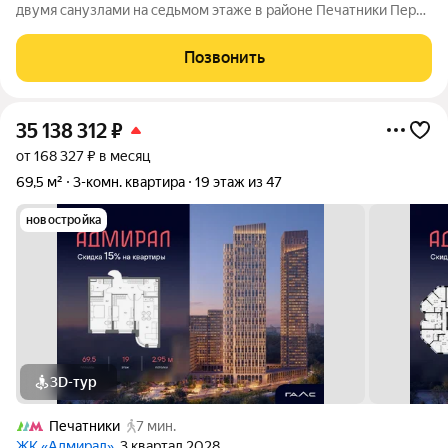
двумя санузлами на седьмом этаже в районе Печатники Перед
вами продуманная квартира площадью 79 квадратных метров
в доме 2003 года постройки на улице Полбина. Это не просто
Позвонить
жилье, а готовое
35 138 312
₽
от 168 327 ₽ в месяц
69,5 м²
3-комн. квартира
19 этаж из 47
новостройка
3D-тур
Печатники
7 мин.
ЖК «Адмирал»
, 3 квартал 2028