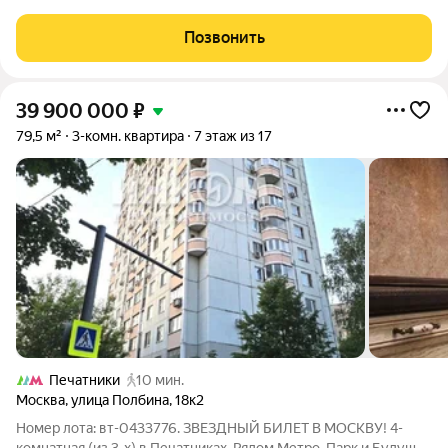
порта с протяженной набережной 13 км, свободной от
автомобилей, продается 3-комнатная квартира площадью
Позвонить
69.30 м. без отделки. Квартира
39 900 000
₽
79,5 м²
3-комн. квартира
7 этаж из 17
Печатники
10 мин.
Москва
,
улица Полбина
,
18к2
Номер лота: вт-0433776. ЗВЕЗДНЫЙ БИЛЕТ В МОСКВУ! 4-