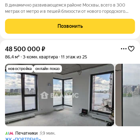
В динамично развивающемся районе Москвы, всего в 300
метрах от метро и в пешей близости от нового городского
порта с протяженной набережной 13 км, свободной от
автомобилей, продается 3-комнатная квартира площадью
Позвонить
69.10 м. без отделки. Квартира
48 500 000
₽
86,4 м²
3-комн. квартира
11 этаж из 25
новостройка
онлайн показ
Печатники
9 мин.
ЖК «ПОРТЛЕНД»