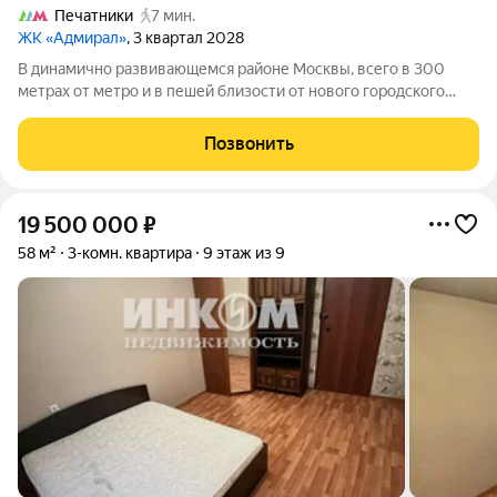
Печатники
7 мин.
ЖК «Адмирал»
, 3 квартал 2028
В динамично развивающемся районе Москвы, всего в 300
метрах от метро и в пешей близости от нового городского
порта с протяженной набережной 13 км, свободной от
автомобилей, продается 3-комнатная квартира площадью
Позвонить
62.60 м. без отделки. Квартира
19 500 000
₽
58 м²
3-комн. квартира
9 этаж из 9