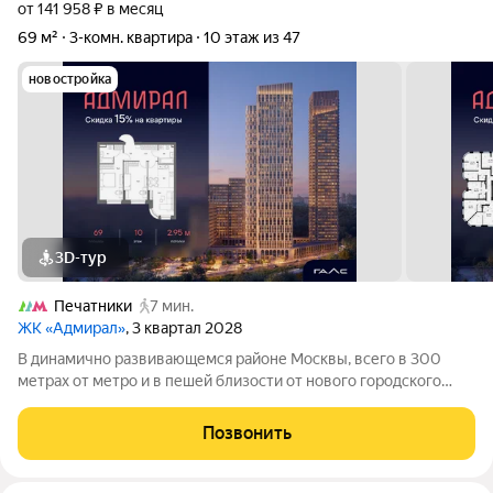
от 141 958 ₽ в месяц
69 м²
3-комн. квартира
10 этаж из 47
новостройка
3D-тур
Печатники
7 мин.
ЖК «Адмирал»
, 3 квартал 2028
В динамично развивающемся районе Москвы, всего в 300
метрах от метро и в пешей близости от нового городского
порта с протяженной набережной 13 км, свободной от
автомобилей, продается 3-комнатная квартира площадью
Позвонить
69.00 м. без отделки. Квартира