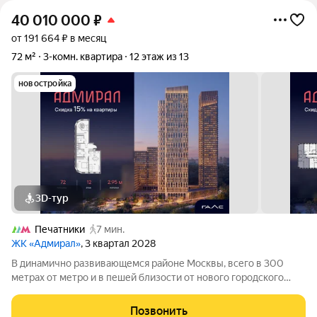
40 010 000
₽
от 191 664 ₽ в месяц
72 м²
3-комн. квартира
12 этаж из 13
новостройка
3D-тур
Печатники
7 мин.
ЖК «Адмирал»
, 3 квартал 2028
В динамично развивающемся районе Москвы, всего в 300
метрах от метро и в пешей близости от нового городского
порта с протяженной набережной 13 км, свободной от
автомобилей, продается 3-комнатная квартира площадью
Позвонить