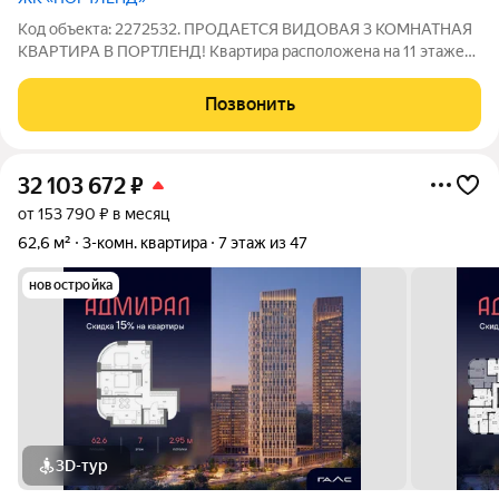
Код объекта: 2272532. ПРОДАЕТСЯ ВИДОВАЯ 3 КОМНАТНАЯ
КВАРТИРА В ПОРТЛЕНД! Квартира расположена на 11 этаже
25 этажного дома. Общая площадь квартиры 86,4 м, кухня-
гостиная 23,4 м, 3 изолированные комнаты 14,7; 11,6 и 10,9 м.
Позвонить
Квартира с White BOX и
32 103 672
₽
от 153 790 ₽ в месяц
62,6 м²
3-комн. квартира
7 этаж из 47
новостройка
3D-тур