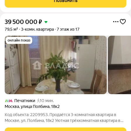
Позвонить
70.80 м. без отделки. Квартира
39 500 000
₽
79,5 м²
3-комн. квартира
7 этаж из 17
онлайн показ
Печатники
10 мин.
Москва
,
улица Полбина
,
18к2
Код объекта: 2209953. Продаётся 3-комнатная квартира в
Москве, ул. Полбина, 18к2 Уютная трёхкомнатная квартира в
панельном доме 2003 года постройки, 7-й этаж 17-этажного