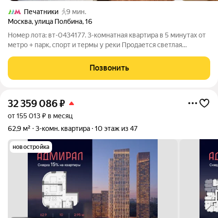
Печатники
9 мин.
Москва
,
улица Полбина
,
16
Номер лота: вт-0434177. 3-комнатная квартира в 5 минутах от
метро + парк, спорт и термы у реки Продается светлая
трёхкомнатная квартира на 9-ом этаже панельного дома. До
метро "Печатники" и до платформы "Люблино" МЦД-2 - ровно
Позвонить
5 минут пешком. Но
32 359 086
₽
от 155 013 ₽ в месяц
62,9 м²
3-комн. квартира
10 этаж из 47
новостройка