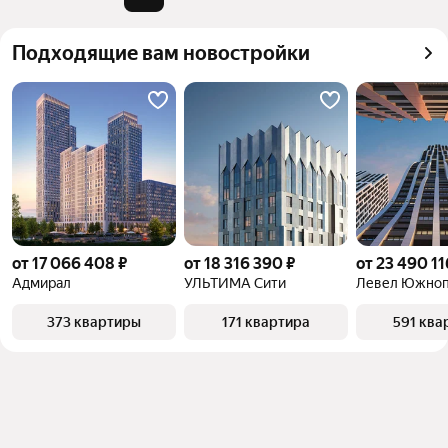
квадратного метра или площади
Подходящие вам новостройки
от 17 066 408 ₽
от 18 316 390 ₽
от 23 490 11
Адмирал
УЛЬТИМА Сити
Левел Южноп
373 квартиры
171 квартира
591 ква