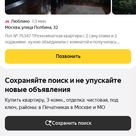
Люблино
3 мин.
Москва
,
улица Полбина
,
32
Лот № 75347 ТРехкомнатная квартира с 2 санузлами и 2
лоджиями , кухню объединили с комнатой и получилась
большая кухня- столовая около 27 метров. Шаговая
доступность до 2 станций метро . Один взрослый собственник
Позвонить
. документы приватизация, отказников
Сохраняйте поиск и не упускайте
новые объявления
Купить квартиру, 3-комн., отделка: чистовая, под
ключ, районы: в Печатниках в Москве и МО
Сохранить поиск