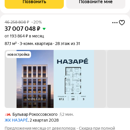
Позвонить
Позвоните мне
29 этаже, без отделки.
46 258 808
₽
–20%
37 007 048
₽
от 193 864 ₽ в месяц
87,1 м²
3-комн. квартира
28 этаж из 31
новостройка
Бульвар Рокоссовского
2 мин.
ЖК НАЗАРÉ
, 2 квартал 2028
Предложения месяца от девелопера: - Скидка при полной