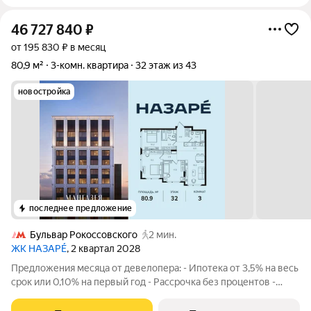
46 727 840
₽
от 195 830 ₽ в месяц
80,9 м²
3-комн. квартира
32 этаж из 43
новостройка
последнее предложение
Бульвар Рокоссовского
2 мин.
ЖК НАЗАРÉ
, 2 квартал 2028
Предложения месяца от девелопера: - Ипотека от 3,5% на весь
срок или 0,10% на первый год - Рассрочка без процентов -
Trade-in с проживанием на время строительства дома
Просторная 3-комнатная квартира. Общая площадь - 80.9 м2 на