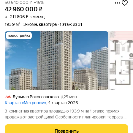
50 540 000
₽
–15%
42 960 000
₽
от 211 806 ₽ в месяц
193,9 м²
3-комн. квартира
1 этаж из 31
новостройка
Бульвар Рокоссовского
25 мин.
Квартал «Метроном»
, 4 квартал 2026
3-комнатная квартира площадью 193,9 м на 1 этаже прямая
продажа от застройщика! Особенности планировки: терраса на
крыше, отдельный вход, панорамное остекление, потолки 3 м
и выше, терраса, второй санузел, двухуровневая, постирочная,
Позвонить