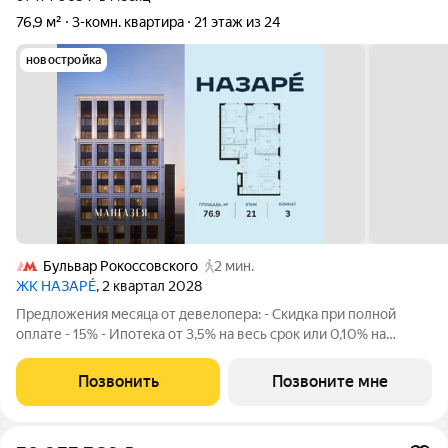
76,9 м²
3-комн. квартира
21 этаж из 24
новостройка
Бульвар Рокоссовского
2 мин.
ЖК НАЗАРÉ
, 2 квартал 2028
Предложения месяца от девелопера: - Скидка при полной
оплате - 15% - Ипотека от 3,5% на весь срок или 0,10% на
первый год - Рассрочка без процентов - Trade-in с
проживанием на время строительства дома Просторная 3-
Позвонить
Позвоните мне
комнатная квартира. Общая площадь -