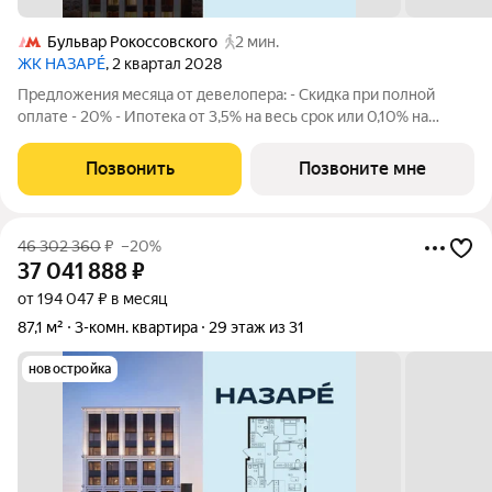
Бульвар Рокоссовского
2 мин.
ЖК НАЗАРÉ
, 2 квартал 2028
Предложения месяца от девелопера: - Скидка при полной
оплате - 20% - Ипотека от 3,5% на весь срок или 0,10% на
первый год - Рассрочка без процентов - Trade-in с
проживанием на время строительства дома Просторная 3-
Позвонить
Позвоните мне
комнатная квартира. Общая площадь -
46 302 360
₽
–20%
37 041 888
₽
от 194 047 ₽ в месяц
87,1 м²
3-комн. квартира
29 этаж из 31
новостройка