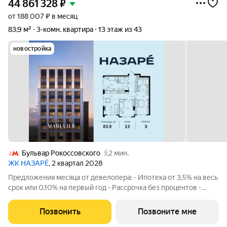
44 861 328
₽
от 188 007 ₽ в месяц
83,9 м²
3-комн. квартира
13 этаж из 43
новостройка
Бульвар Рокоссовского
2 мин.
ЖК НАЗАРÉ
, 2 квартал 2028
Предложения месяца от девелопера: - Ипотека от 3,5% на весь
срок или 0,10% на первый год - Рассрочка без процентов -
Trade-in с проживанием на время строительства дома
Просторная 3-комнатная квартира. Общая площадь - 83.9 м2 на
Позвонить
Позвоните мне
13 этаже, без отделки.