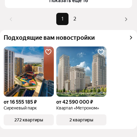
Показать ещё 16
верхней части страницы есть самые частые 
комбинации фильтров, например «» или «»
Помимо удобной сортировки по цене продажи вы 
1
2
можете отсортировать результаты по стоимости 
квадратного метра или площади
Подходящие вам новостройки
от 16 555 185 ₽
от 42 590 000 ₽
Сиреневый парк
Квартал «Метроном»
272 квартиры
2 квартиры