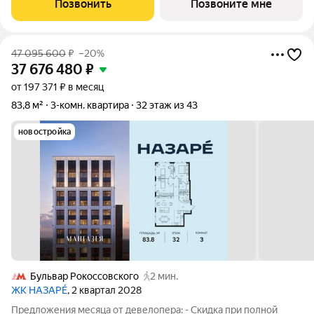
Позвонить
Позвоните мне
32 этаже, без отделки.
47 095 600
₽
–20%
37 676 480
₽
от 197 371 ₽ в месяц
83,8 м²
3-комн. квартира
32 этаж из 43
новостройка
Бульвар Рокоссовского
2 мин.
ЖК НАЗАРÉ
, 2 квартал 2028
Предложения месяца от девелопера: - Скидка при полной