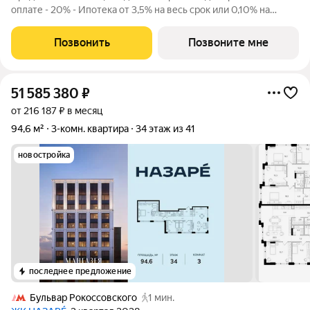
оплате - 20% - Ипотека от 3,5% на весь срок или 0,10% на
первый год - Рассрочка без процентов - Trade-in с
проживанием на время строительства дома Просторная 3-
Позвонить
Позвоните мне
комнатная квартира. Общая площадь -
51 585 380
₽
от 216 187 ₽ в месяц
94,6 м²
3-комн. квартира
34 этаж из 41
новостройка
последнее предложение
Бульвар Рокоссовского
1 мин.