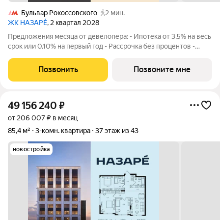
Бульвар Рокоссовского
2 мин.
ЖК НАЗАРÉ
, 2 квартал 2028
Предложения месяца от девелопера: - Ипотека от 3,5% на весь
срок или 0,10% на первый год - Рассрочка без процентов -
Trade-in с проживанием на время строительства дома
Просторная 3-комнатная квартира. Общая площадь - 91.4 м2 на
Позвонить
Позвоните мне
32 этаже, без отделки.
49 156 240
₽
от 206 007 ₽ в месяц
85,4 м²
3-комн. квартира
37 этаж из 43
новостройка