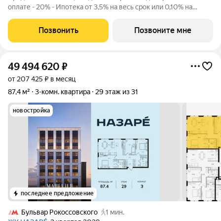
оплате - 20% - Ипотека от 3,5% на весь срок или 0,10% на
первый год - Рассрочка без процентов - Trade-in с
проживанием на время строительства дома Просторная 3-
Позвонить
Позвоните мне
комнатная квартира. Общая площадь -
49 494 620
₽
от 207 425 ₽ в месяц
87,4 м²
3-комн. квартира
29 этаж из 31
новостройка
последнее предложение
Бульвар Рокоссовского
1 мин.