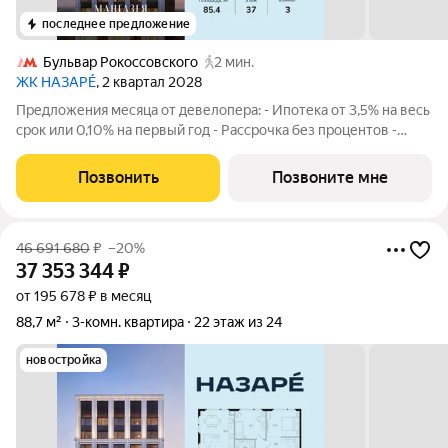
последнее предложение
Бульвар Рокоссовского
2 мин.
ЖК НАЗАРÉ
, 2 квартал 2028
Предложения месяца от девелопера: - Ипотека от 3,5% на весь
срок или 0,10% на первый год - Рассрочка без процентов -
Trade-in с проживанием на время строительства дома
Просторная 3-комнатная квартира. Общая площадь - 85.4 м2 на
Позвонить
Позвоните мне
37 этаже, без отделки.
46 691 680
₽
–20%
37 353 344
₽
от 195 678 ₽ в месяц
88,7 м²
3-комн. квартира
22 этаж из 24
новостройка