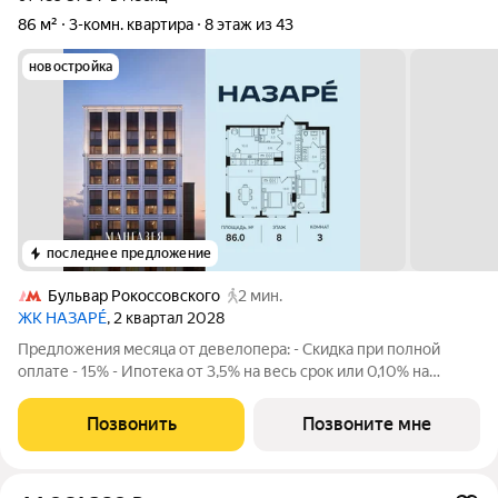
86 м²
3-комн. квартира
8 этаж из 43
новостройка
последнее предложение
Бульвар Рокоссовского
2 мин.
ЖК НАЗАРÉ
, 2 квартал 2028
Предложения месяца от девелопера: - Скидка при полной
оплате - 15% - Ипотека от 3,5% на весь срок или 0,10% на
первый год - Рассрочка без процентов - Trade-in с
проживанием на время строительства дома Просторная 3-
Позвонить
Позвоните мне
комнатная квартира. Общая площадь -