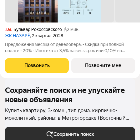
Бульвар Рокоссовского
2 мин.
ЖК НАЗАРÉ
, 2 квартал 2028
Предложения месяца от девелопера: - Скидка при полной
оплате - 20% - Ипотека от 3,5% на весь срок или 0,10% на
первый год - Рассрочка без процентов - Trade-in с
проживанием на время строительства дома Просторная 3-
Позвонить
Позвоните мне
комнатная квартира. Общая площадь -
Сохраняйте поиск и не упускайте
новые объявления
Купить квартиру, 3-комн., тип дома: кирпично-
монолитный, районы: в Метрогородке (Восточный
округ) в Москве и МО
Сохранить поиск