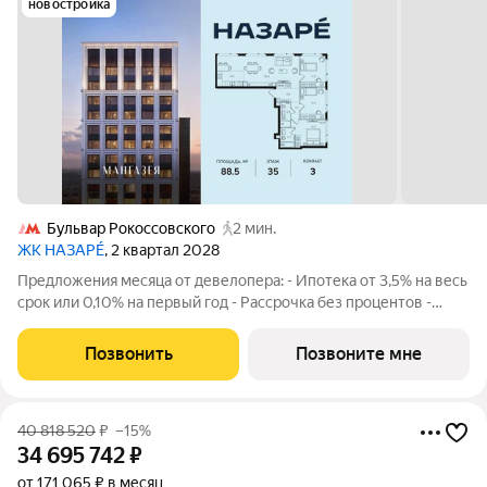
новостройка
Бульвар Рокоссовского
2 мин.
ЖК НАЗАРÉ
, 2 квартал 2028
Предложения месяца от девелопера: - Ипотека от 3,5% на весь
срок или 0,10% на первый год - Рассрочка без процентов -
Trade-in с проживанием на время строительства дома
Просторная 3-комнатная квартира. Общая площадь - 88.5 м2 на
Позвонить
Позвоните мне
35 этаже, без отделки.
40 818 520
₽
–15%
34 695 742
₽
от 171 065 ₽ в месяц