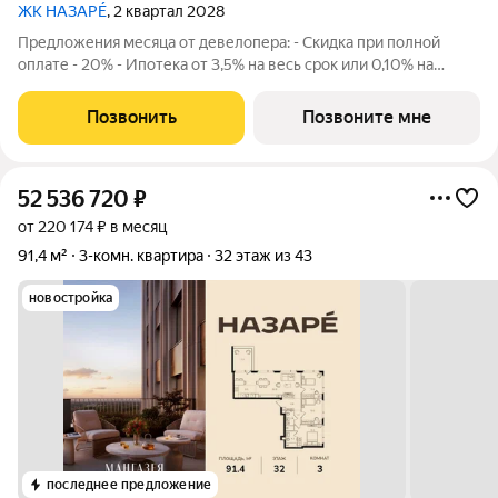
ЖК НАЗАРÉ
, 2 квартал 2028
Предложения месяца от девелопера: - Скидка при полной
оплате - 20% - Ипотека от 3,5% на весь срок или 0,10% на
первый год - Рассрочка без процентов - Trade-in с
проживанием на время строительства дома Просторная 3-
Позвонить
Позвоните мне
комнатная квартира. Общая площадь -
52 536 720
₽
от 220 174 ₽ в месяц
91,4 м²
3-комн. квартира
32 этаж из 43
новостройка
последнее предложение