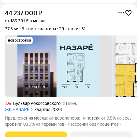
44 237 000
₽
от 185 391 ₽ в месяц
77,5 м²
3-комн. квартира
29 этаж из 31
новостройка
Бульвар Рокоссовского
1 мин.
ЖК НАЗАРÉ
, 2 квартал 2028
Предложения месяца от девелопера: - Ипотека от 3,5% на весь
срок или 0,10% на первый год - Рассрочка без процентов -
Trade-in с проживанием на время строительства дома
Просторная 3-комнатная квартира. Общая площадь - 77.5 м2 на