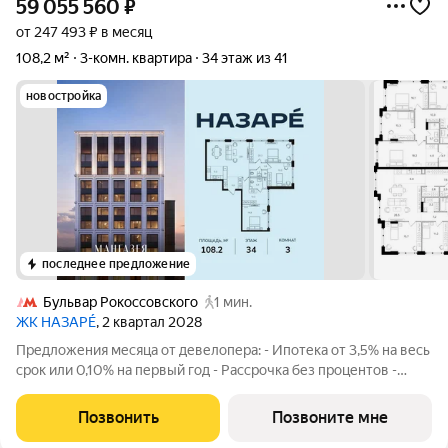
59 055 560
₽
от 247 493 ₽ в месяц
108,2 м²
3-комн. квартира
34 этаж из 41
новостройка
последнее предложение
Бульвар Рокоссовского
1 мин.
ЖК НАЗАРÉ
, 2 квартал 2028
Предложения месяца от девелопера: - Ипотека от 3,5% на весь
срок или 0,10% на первый год - Рассрочка без процентов -
Trade-in с проживанием на время строительства дома
Просторная 3-комнатная квартира. Общая площадь - 108.2 м2
Позвонить
Позвоните мне
на 34 этаже, без