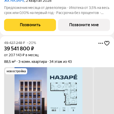
ЖК НАЗАРÉ
, 2 квартал 2028
Предложения месяца от девелопера: - Ипотека от 3,5% на весь
срок или 0,10% на первый год - Рассрочка без процентов -
Trade-in с проживанием на время строительства дома
Просторная 3-комнатная квартира. Общая площадь - 94.6 м2 на
Позвонить
Позвоните мне
34 этаже, без отделки.
49 427 248
₽
–20%
39 541 800
₽
от 207 143 ₽ в месяц
88,5 м²
3-комн. квартира
34 этаж из 43
новостройка