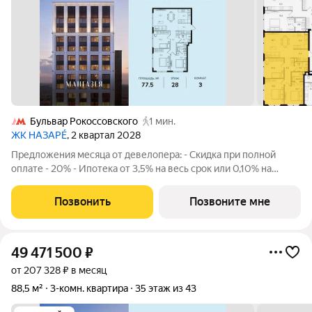
Бульвар Рокоссовского
1 мин.
ЖК НАЗАРÉ
, 2 квартал 2028
Предложения месяца от девелопера: - Скидка при полной
оплате - 20% - Ипотека от 3,5% на весь срок или 0,10% на
первый год - Рассрочка без процентов - Trade-in с
проживанием на время строительства дома Просторная 3-
Позвонить
Позвоните мне
комнатная квартира. Общая площадь -
49 471 500
₽
от 207 328 ₽ в месяц
88,5 м²
3-комн. квартира
35 этаж из 43