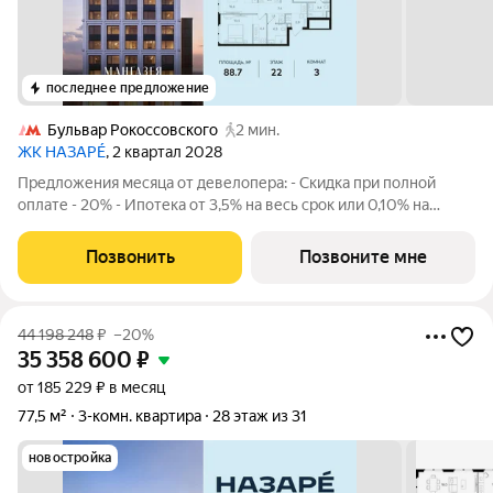
последнее предложение
Бульвар Рокоссовского
2 мин.
ЖК НАЗАРÉ
, 2 квартал 2028
Предложения месяца от девелопера: - Скидка при полной
оплате - 20% - Ипотека от 3,5% на весь срок или 0,10% на
первый год - Рассрочка без процентов - Trade-in с
проживанием на время строительства дома Просторная 3-
Позвонить
Позвоните мне
комнатная квартира. Общая площадь -
44 198 248
₽
–20%
35 358 600
₽
от 185 229 ₽ в месяц
77,5 м²
3-комн. квартира
28 этаж из 31
новостройка