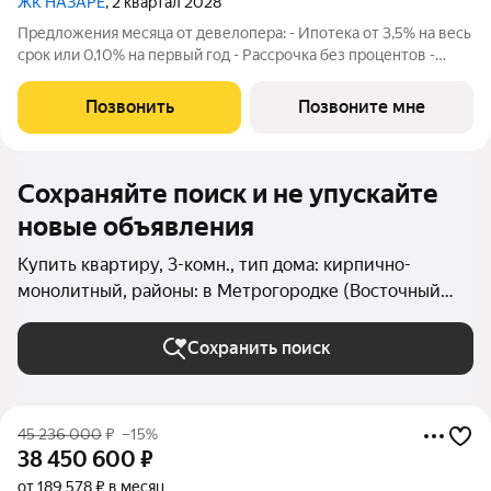
ЖК НАЗАРÉ
, 2 квартал 2028
Предложения месяца от девелопера: - Ипотека от 3,5% на весь
срок или 0,10% на первый год - Рассрочка без процентов -
Trade-in с проживанием на время строительства дома
Просторная 3-комнатная квартира. Общая площадь - 87.4 м2 на
Позвонить
Позвоните мне
29 этаже, без отделки.
Сохраняйте поиск и не упускайте
новые объявления
Купить квартиру, 3-комн., тип дома: кирпично-
монолитный, районы: в Метрогородке (Восточный
округ) в Москве и МО
Сохранить поиск
45 236 000
₽
–15%
38 450 600
₽
от 189 578 ₽ в месяц