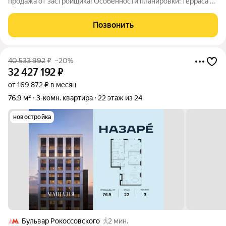
продажа от застройщика! Особенности планировки: терраса на
крыше, разнесённые спальни, отдельный вход, панорамное
остекление, второй санузел, постирочная, снизили цены до
Позвонить
31.08. Проект
40 533 992
₽
–20%
32 427 192
₽
от 169 872 ₽ в месяц
76,9 м²
3-комн. квартира
22 этаж из 24
новостройка
Бульвар Рокоссовского
2 мин.