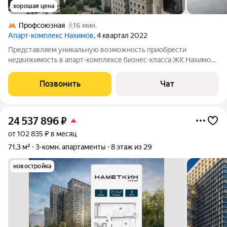
хорошая цена
Профсоюзная
16 мин.
Апарт-комплекс Нахимов
, 4 квартал 2022
Представляем уникальную возможность приобрести
недвижимость в апарт-комплексе бизнес-класса ЖК Нахимов
квартира площадью 72 кв. м на 15м этаже, где вы сами станете
архитектором своего комфорта. Свободная планировка и
Позвонить
Чат
черновая отделка без возведённых
24 537 896
₽
от 102 835 ₽ в месяц
71,3 м²
3-комн. апартаменты
8 этаж из 29
новостройка