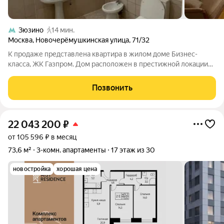
Зюзино
14 мин.
Москва
,
Новочерёмушкинская улица
,
71/32
К продаже представлена квартира в жилом доме Бизнес-
класса, ЖК Газпром. Дом расположен в престижной локации
столицы- Новые Черемушки и соответствует высоким
требованиям, предъявляемым к домам бизнес -класса,
Позвонить
строили турки, сейчас новые ЖК намного
22 043 200
₽
от 105 596 ₽ в месяц
73,6 м²
3-комн. апартаменты
17 этаж из 30
новостройка
хорошая цена