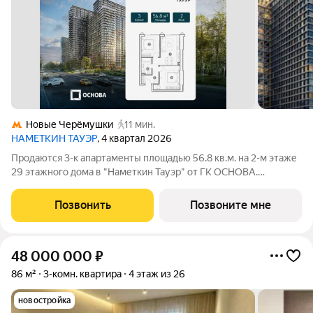
Новые Черёмушки
11 мин.
НАМЕТКИН ТАУЭР
, 4 квартал 2026
Продаются 3-к апартаменты площадью 56.8 кв.м. на 2-м этаже
29 этажного дома в "Наметкин Тауэр" от ГК ОСНОВА.
Наметкин Тауэр - комплекс бизнес-класса с премиальным
обслуживанием, располагается в районе Черёмушки на Юго-
Позвонить
Позвоните мне
Западе Москвы. Архитектура от
48 000 000
₽
86 м²
3-комн. квартира
4 этаж из 26
новостройка