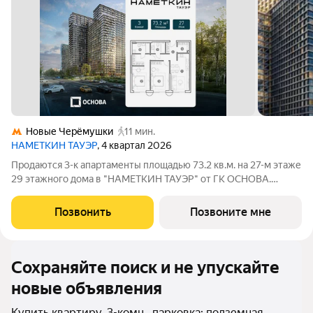
Новые Черёмушки
11 мин.
НАМЕТКИН ТАУЭР
, 4 квартал 2026
Продаются 3-к апартаменты площадью 73.2 кв.м. на 27-м этаже
29 этажного дома в "НАМЕТКИН ТАУЭР" от ГК ОСНОВА.
Наметкин Тауэр - комплекс бизнес-класса с премиальным
обслуживанием, располагается в районе Черёмушки на Юго-
Позвонить
Позвоните мне
Западе Москвы. Архитектура от
Сохраняйте поиск и не упускайте
новые объявления
Купить квартиру, 3-комн., парковка: подземная,