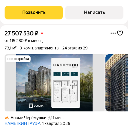
Функциональная планировка: - просторная кухня-гостиная с
обеденной зоной и увеличенными
Позвонить
Написать
27 507 530
₽
от 115 280 ₽ в месяц
73,1 м²
3-комн. апартаменты
24 этаж из 29
новостройка
Новые Черёмушки
11 мин.
НАМЕТКИН ТАУЭР
, 4 квартал 2026