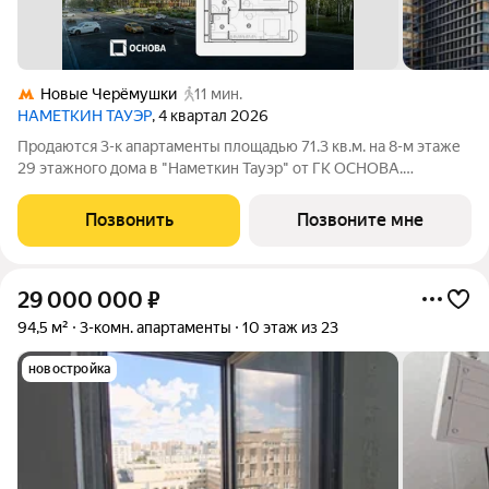
Новые Черёмушки
11 мин.
НАМЕТКИН ТАУЭР
, 4 квартал 2026
Продаются 3-к апартаменты площадью 71.3 кв.м. на 8-м этаже
29 этажного дома в "Наметкин Тауэр" от ГК ОСНОВА.
Наметкин Тауэр - комплекс бизнес-класса с премиальным
обслуживанием, располагается в районе Черёмушки на Юго-
Позвонить
Позвоните мне
Западе Москвы. Архитектура от
29 000 000
₽
94,5 м²
3-комн. апартаменты
10 этаж из 23
новостройка