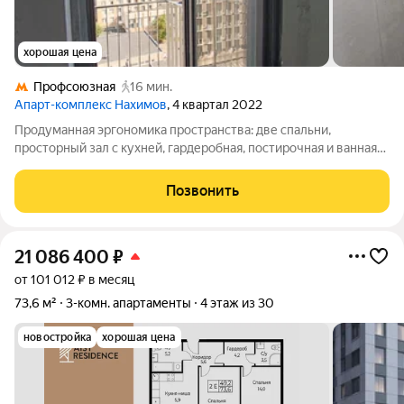
хорошая цена
Профсоюзная
16 мин.
Апарт-комплекс Нахимов
, 4 квартал 2022
Продуманная эргономика пространства: две спальни,
просторный зал с кухней, гардеробная, постирочная и ванная
комната. Три балкона один большой крытый и два открытых.
Окна зала и кухни выходят на юго-восток, во двор с
Позвонить
малоэтажной застройкой: светло с
21 086 400
₽
от 101 012 ₽ в месяц
73,6 м²
3-комн. апартаменты
4 этаж из 30
новостройка
хорошая цена