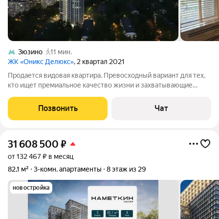
Зюзино
11 мин.
ЖК «Оникс Делюкс»
, 2 квартал 2021
Продается видовая квартира. Превосходный вариант для тех,
кто ищет премиальное качество жизни и захватывающие
панорамные виды на Москву. Главные преимущества
квартиры: Панорамный обзор: Высокий 30-й этаж открывает
Позвонить
Чат
потрясающий вид на город и на
31 608 500
₽
от 132 467 ₽ в месяц
82,1 м²
3-комн. апартаменты
8 этаж из 29
новостройка