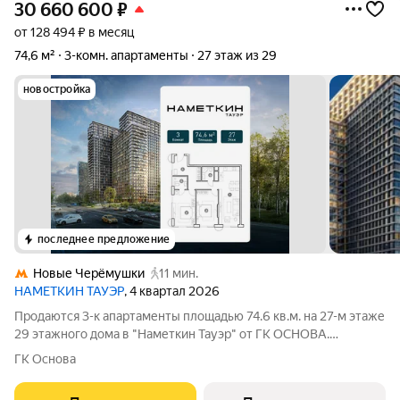
30 660 600
₽
от 128 494 ₽ в месяц
74,6 м²
3-комн. апартаменты
27 этаж из 29
новостройка
последнее предложение
Новые Черёмушки
11 мин.
НАМЕТКИН ТАУЭР
, 4 квартал 2026
Продаются 3-к апартаменты площадью 74.6 кв.м. на 27-м этаже
29 этажного дома в "Наметкин Тауэр" от ГК ОСНОВА.
Наметкин Тауэр - комплекс бизнес-класса с премиальным
ГК Основа
обслуживанием, располагается в районе Черёмушки на Юго-
Западе Москвы. Архитектура от