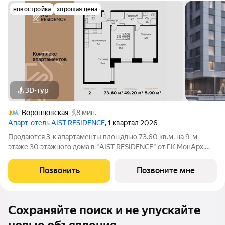
новостройка
хорошая цена
3D-тур
Воронцовская
8 мин.
Апарт-отель AIST RESIDENCE
, 1 квартал 2026
Продаются 3-к апартаменты площадью 73.60 кв.м. на 9-м
этаже 30 этажного дома в "AIST RESIDENCE" от ГК МонАрх.
AIST RESIDENCE это комплекс апартаментов для тех, кто
стремится к гармонии между динамичной городской жизнью и
Позвонить
Позвоните мне
отдыхом на природе.
Сохраняйте поиск и не упускайте