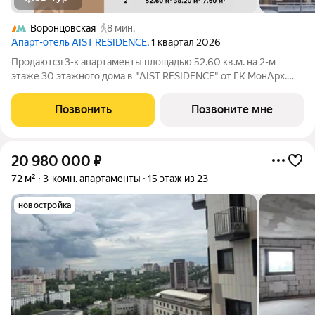
Воронцовская
8 мин.
Апарт-отель AIST RESIDENCE
, 1 квартал 2026
Продаются 3-к апартаменты площадью 52.60 кв.м. на 2-м
этаже 30 этажного дома в "AIST RESIDENCE" от ГК МонАрх.
AIST RESIDENCE это комплекс апартаментов для тех, кто
стремится к гармонии между динамичной городской жизнью и
Позвонить
Позвоните мне
отдыхом на природе.
20 980 000
₽
72 м²
3-комн. апартаменты
15 этаж из 23
новостройка