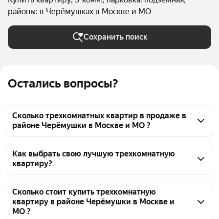
районы: в Черёмушках в Москве и МО
Сохранить поиск
Остались вопросы?
Сколько трехкомнатных квартир в продаже в
районе Черёмушки в Москве и МО ?
На Яндекс Недвижимости в продаже в районе 
Черёмушки в Москве и МО 329 трехкомнатных 
Как выбрать свою лучшую трехкомнатную
квартиру?
квартир, из них 2 объявления от собственников, 33 
объявления от агентств, 294 объявления от 
Чтобы купить 3-комнатную квартиру с подземным 
застройщиков
паркингом в районе Черёмушки, воспользуйтесь 
Сколько стоит купить трехкомнатную
квартиру в районе Черёмушки в Москве и
тепловой картой для оценки инфраструктуры и 
МО ?
транспортной доступности в выбранном районе в 