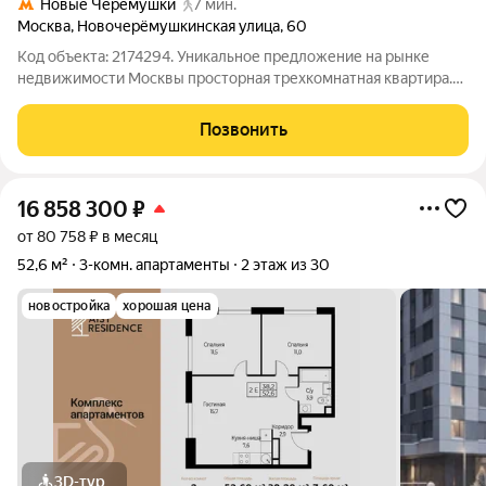
Новые Черёмушки
7 мин.
Москва
,
Новочерёмушкинская улица
,
60
Код объекта: 2174294. Уникальное предложение на рынке
недвижимости Москвы просторная трехкомнатная квартира.
Этот объект идеальный выбор для тех, кто ценит комфорт и
качество. 3-комнатная квартира, 129,5 м, 4 этаж Монолитный
Позвонить
дом, 2006 г. постройки.
16 858 300
₽
от 80 758 ₽ в месяц
52,6 м²
3-комн. апартаменты
2 этаж из 30
новостройка
хорошая цена
3D-тур