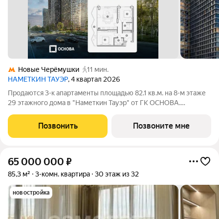
Новые Черёмушки
11 мин.
НАМЕТКИН ТАУЭР
, 4 квартал 2026
Продаются 3-к апартаменты площадью 82.1 кв.м. на 8-м этаже
29 этажного дома в "Наметкин Тауэр" от ГК ОСНОВА.
Наметкин Тауэр - комплекс бизнес-класса с премиальным
обслуживанием, располагается в районе Черёмушки на Юго-
Позвонить
Позвоните мне
Западе Москвы. Архитектура от
65 000 000
₽
85,3 м²
3-комн. квартира
30 этаж из 32
новостройка