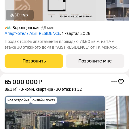
3D-тур
Воронцовская
8 мин.
Апарт-отель AIST RESIDENCE
, 1 квартал 2026
Продаются 3-к апартаменты площадью 73.60 кв.м. на 17-м
этаже 30 этажного дома в "AIST RESIDENCE" от ГК МонАрх.
AIST RESIDENCE это комплекс апартаментов для тех, кто
стремится к гармонии между динамичной городской жизнью и
Позвонить
Позвоните мне
отдыхом на природе.
65 000 000
₽
85,3 м²
3-комн. квартира
30 этаж из 32
новостройка
онлайн показ