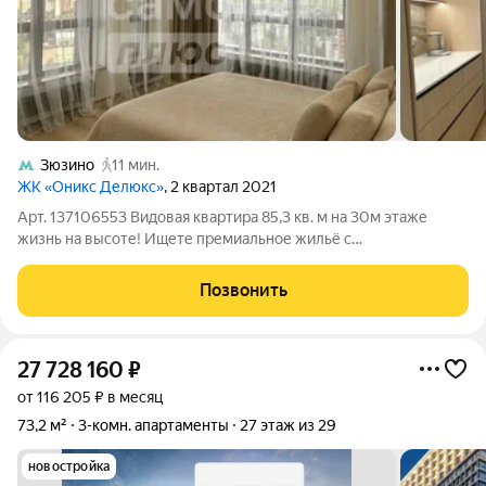
Зюзино
11 мин.
ЖК «Оникс Делюкс»
, 2 квартал 2021
Арт. 137106553 Видовая квартира 85,3 кв. м на 30м этаже
жизнь на высоте! Ищете премиальное жильё с
впечатляющими видами? Эта квартира идеальный выбор: с
30го этажа открывается панорамный вид на Москву и
Позвонить
Битцевский парк никаких соседних зданий в
27 728 160
₽
от 116 205 ₽ в месяц
73,2 м²
3-комн. апартаменты
27 этаж из 29
новостройка