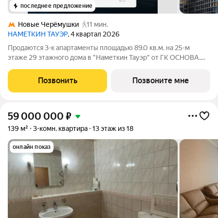
последнее предложение
Новые Черёмушки
11 мин.
НАМЕТКИН ТАУЭР
, 4 квартал 2026
Продаются 3-к апартаменты площадью 89.0 кв.м. на 25-м
этаже 29 этажного дома в "Наметкин Тауэр" от ГК ОСНОВА.
Наметкин Тауэр - комплекс бизнес-класса с премиальным
обслуживанием, располагается в районе Черёмушки на Юго-
Позвонить
Позвоните мне
Западе Москвы. Архитектура от
59 000 000
₽
139 м²
3-комн. квартира
13 этаж из 18
онлайн показ