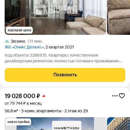
хорошая цена
Зюзино
11 мин.
ЖК «Оникс Делюкс»
, 2 квартал 2021
Код объекта: 2286935. Квартира с качественным
дизайнерским ремонтом, полностью готовая к проживанию
без дополнительных вложений. Интерьер выполнен в единой
современной стилистике, пространство организовано удобно
Позвонить
и функционально. Центральная зона
19 028 000
₽
от 79 744 ₽ в месяц
56,8 м²
3-комн. апартаменты
2 этаж из 29
новостройка