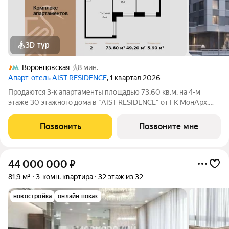
3D-тур
Воронцовская
8 мин.
Апарт-отель AIST RESIDENCE
, 1 квартал 2026
Продаются 3-к апартаменты площадью 73.60 кв.м. на 4-м
этаже 30 этажного дома в "AIST RESIDENCE" от ГК МонАрх.
AIST RESIDENCE это комплекс апартаментов для тех, кто
стремится к гармонии между динамичной городской жизнью и
Позвонить
Позвоните мне
отдыхом на природе.
44 000 000
₽
81,9 м²
3-комн. квартира
32 этаж из 32
новостройка
онлайн показ