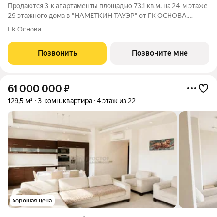
Продаются 3-к апартаменты площадью 73.1 кв.м. на 24-м этаже
29 этажного дома в "НАМЕТКИН ТАУЭР" от ГК ОСНОВА.
Наметкин Тауэр - комплекс бизнес-класса с премиальным
ГК Основа
обслуживанием, располагается в районе Черёмушки на Юго-
Западе Москвы. Архитектура от
Позвонить
Позвоните мне
61 000 000
₽
129,5 м²
3-комн. квартира
4 этаж из 22
хорошая цена