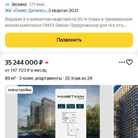
Зюзино
11 мин.
ЖК «Оникс Делюкс»
, 2 квартал 2021
Видовая 3-х комнатная квартира на 30-м этаже в премиальном
жилом комплексе ONYX Deluxe. Предложение для тех, кто
ценит высокий уровень качества и приватность.
ПРЕИМУЩЕСТВА -Авторский дизайнерский ремонт с
Позвонить
продуманной концепцией -Техника и сантехника
35 244 000
₽
от 147 703 ₽ в месяц
89 м²
3-комн. апартаменты
25 этаж из 29
новостройка