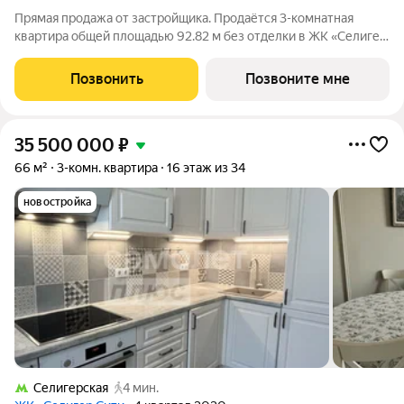
Прямая продажа от застройщика. Продаётся 3-комнатная
квартира общей площадью 92.82 м без отделки в ЖК «Селигер
Сити» на 3-м этаже 21 этажного дома корпуса Левенгук.
Селигер Сити это уютное пространство, где предусмотрена
Позвонить
Позвоните мне
застройка разной этажности,
35 500 000
₽
66 м²
3-комн. квартира
16 этаж из 34
новостройка
Селигерская
4 мин.