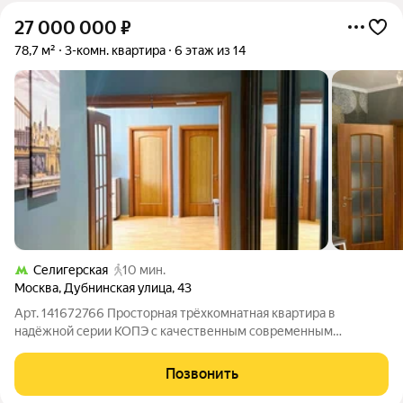
27 000 000
₽
78,7 м²
3-комн. квартира
6 этаж из 14
Селигерская
10 мин.
Москва
,
Дубнинская улица
,
43
Арт. 141672766 Просторная трёхкомнатная квартира в
надёжной серии КОПЭ с качественным современным
ремонтом заезжайте и живите без вложений. Кухня в подарок
покупателю Продуманная планировка Кухня 10,4 м позволяет
Позвонить
разместить полноценную обеденную