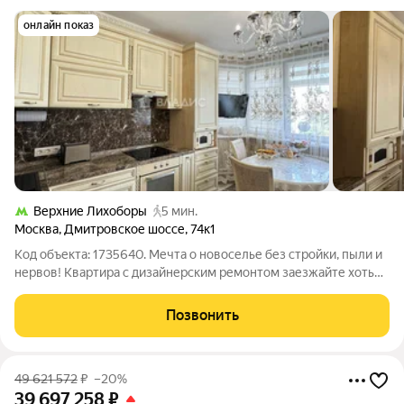
онлайн показ
Верхние Лихоборы
5 мин.
Москва
,
Дмитровское шоссе
,
74к1
Код объекта: 1735640. Мечта о новоселье без стройки, пыли и
нервов! Квартира с дизайнерским ремонтом заезжайте хоть
сегодня! Представьте: вы открываете дверь и всё уже готово.
Никаких «потом доклеим обои», «в следующем месяце
Позвонить
поставим смеситель»
49 621 572
₽
–20%
39 697 258
₽