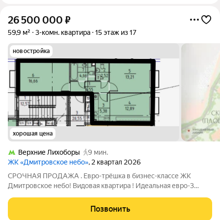
26 500 000
₽
59,9 м²
3-комн. квартира
15 этаж из 17
новостройка
хорошая цена
Верхние Лихоборы
9 мин.
ЖК «Дмитровское небо»
, 2 квартал 2026
СРОЧНАЯ ПРОДАЖА . Евро-трёшка в бизнес-классе ЖК
Дмитровское небо! Видовая квартира ! Идеальная евро-3
комнатная квартира 60 м на 15 этаже (секция 10). Две уютные
спальни + просторная кухня-гостиная с окнами на две стороны
Позвонить
всегда светло и свежо! Без