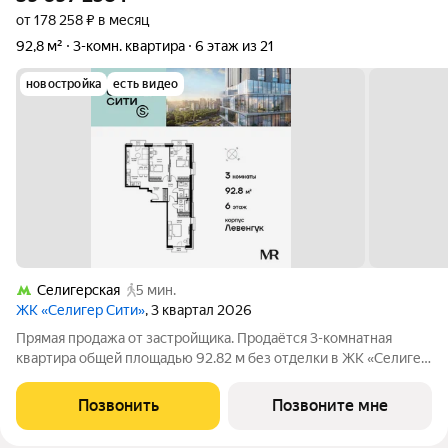
от 178 258 ₽ в месяц
92,8 м²
3-комн. квартира
6 этаж из 21
новостройка
есть видео
Селигерская
5 мин.
ЖК «Селигер Сити»
, 3 квартал 2026
Прямая продажа от застройщика. Продаётся 3-комнатная
квартира общей площадью 92.82 м без отделки в ЖК «Селигер
Сити» на 6-м этаже 21 этажного дома корпуса Левенгук.
Селигер Сити это уютное пространство, где предусмотрена
Позвонить
Позвоните мне
застройка разной этажности,