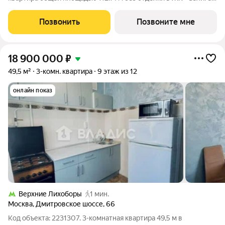
Сити» на 38-м этаже башни Лисицкого. Корпуса четвертой
очереди ЖК «Селигер сити» названы в честь трех великих
Позвонить
Позвоните мне
представителей науки и
18 900 000
₽
49,5 м²
3-комн. квартира
9 этаж из 12
онлайн показ
Верхние Лихоборы
1 мин.
Москва
,
Дмитровское шоссе
,
66
Код объекта: 2231307. 3-комнатная квартира 49,5 м в