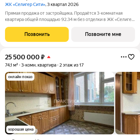
ЖК «Селигер Сити»
, 3 квартал 2026
Прямая продажа от застройщика. Продаётся 3-комнатная
квартира общей площадью 92.34 м без отделки в ЖК «Селигер
Сити» на 16-м этаже 21 этажного дома корпуса Левенгук.
Селигер Сити это уютное пространство, где предусмотрена
Позвонить
Позвоните мне
застройка разной этажности,
25 500 000
₽
74,1 м²
3-комн. квартира
2 этаж из 17
онлайн показ
хорошая цена