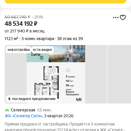
этаже 24-этажного кирпично-монолитного
60 667 740
₽
–20%
48 534 192
₽
от 217 940 ₽ в месяц
112,1 м²
3-комн. квартира
38 этаж из 39
новостройка
есть видео
последнее предложение
Селигерская
5 мин.
ЖК «Селигер Сити»
, 3 квартал 2026
Прямая продажа от застройщика. Продаётся 3-комнатная
квартира общей площадью 112.14 м без отделки в ЖК «Селигер