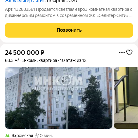
ЖК «Селигер Сити»
, 1 квартал 2020
Арт. 132883581 Продаётся светлая евро3 комнатная квартира с
дизайнерским ремонтом в современном ЖК «Селигер Сити».
Квартира общей площадью 66 м с удобной планировкой
«распашонка», благодаря чему комнаты выходят на разные
Позвонить
стороны и в квартире всегда
24 500 000
₽
63,3 м²
3-комн. квартира
10 этаж из 12
Яхромская
10 мин.