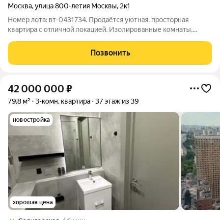
Москва
,
улица 800-летия Москвы
,
2к1
Номер лота: вт-0431734. Продаётся уютная, просторная
квартира с отличной локацией. Изолированные комнаты,
раздельный санузел. Прекрасный вид из окон на парк
Ангарские пруды. Парк обустроен спортивными и детскими
Позвонить
площадками, есть теннисный корт,
42 000 000
₽
79,8 м²
3-комн. квартира
37 этаж из 39
новостройка
хорошая цена