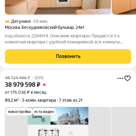
Дегунино
9 мин.
Москва
,
Бескудниковский бульвар
,
24к1
Код объекта: 2284914. Описание квартиры: Продается 3-х
комнатная квартира с удобной планировкой, все комнаты
изолированы, адрес: г. Москва, Бескудниковский бульвар, д. 24,
корпус 1, подъезд 5, этаж 9. Фактическая площадь квартиры
Позвонить
составляет 72,3
48 724 496
₽
–20%
38 979 598
₽
от 175 036 ₽ в месяц
89,2 м²
3-комн. квартира
7 этаж из 21
новостройка
есть видео