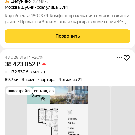
Дегунино
7 мин.
Москва
,
Дубнинская улица
,
37к1
Код объекта: 1802379. Комфорт проживания семьи в развитом
районе Продается 3-х комнатная квартира в доме серии 44-T, в
благоустроенном, зеленом и экологически чистом
Бескудниковском районе. Квартира подойдет для проживания
Позвонить
семьи с детьми, а так же
48 028 816
₽
–20%
38 423 052
₽
от 172 537 ₽ в месяц
89,2 м²
3-комн. квартира
4 этаж из 21
новостройка
есть видео