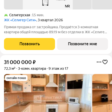
Селигерская
5 мин.
ЖК «Селигер Сити»
, 3 квартал 2026
Прямая продажа от застройщика. Продаётся 3-комнатная
квартира общей площадью 89.19 м без отделки в ЖК «Селигер
Сити» на 4-м этаже 21 этажного дома корпуса Левенгук.
Селигер Сити это уютное пространство, где предусмотрена
Позвонить
Позвоните мне
застройка разной этажности,
31 000 000
₽
72,3 м²
3-комн. квартира
9 этаж из 17
онлайн показ