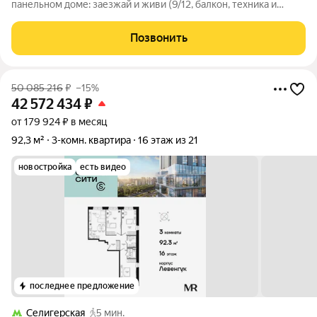
панельном доме: заезжай и живи (9/12, балкон, техника и
мебель) Продаётся уютная 3-комнатная квартира общей
площадью 49,5 м, жилая площадь 34,2 м, площадь кухни 6,5 м.
Позвонить
Квартира расположена на 9
50 085 216
₽
–15%
42 572 434
₽
от 179 924 ₽ в месяц
92,3 м²
3-комн. квартира
16 этаж из 21
новостройка
есть видео
последнее предложение
Селигерская
5 мин.