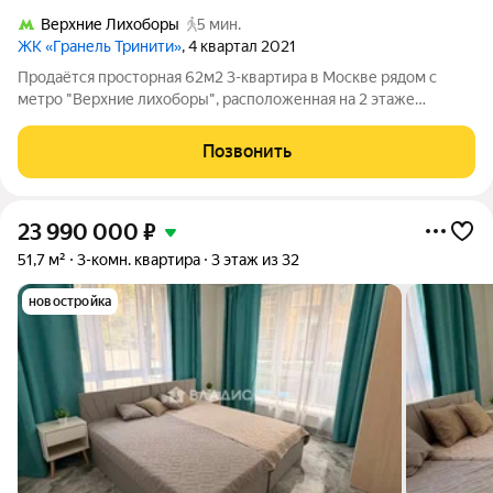
Верхние Лихоборы
5 мин.
ЖК «Гранель Тринити»
, 4 квартал 2021
Продаётся просторная 62м2 3-квартира в Москве рядом с
метро "Верхние лихоборы", расположенная на 2 этаже
современного 26-этажного монолитного дома новой
постройки по адресу: Москва, Дмитровское шоссе. Действует:
Позвонить
Льготная ипотека. Выгодная
23 990 000
₽
51,7 м²
3-комн. квартира
3 этаж из 32
новостройка