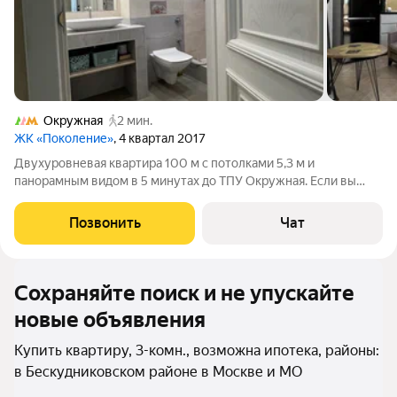
Окружная
2 мин.
ЖК «Поколение»
, 4 квартал 2017
Двухуровневая квартира 100 м с потолками 5,3 м и
панорамным видом в 5 минутах до ТПУ Окружная. Если вы
всегда мечтали жить в собственном доме, но не готовы
отказаться от преимуществ городской жизни, эта квартира
Позвонить
Чат
может стать именно тем вариантом,
Сохраняйте поиск и не упускайте
новые объявления
Купить квартиру, 3-комн., возможна ипотека, районы:
в Бескудниковском районе в Москве и МО