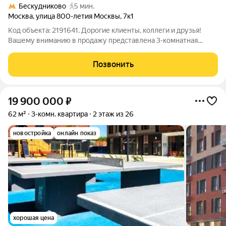
Бескудниково
5 мин.
Москва
,
улица 800-летия Москвы
,
7к1
Код объекта: 2191641. Дорогие клиенты, коллеги и друзья!
Вашему вниманию в продажу представлена 3-комнатная
квартира, расположенная на 5-ом этаже 9-и этажного дома.
Квартира с косметическим ремонтом, подходит тем, кто ищет
Позвонить
жильё с душой и
19 900 000
₽
62 м²
3-комн. квартира
2 этаж из 26
новостройка
онлайн показ
хорошая цена