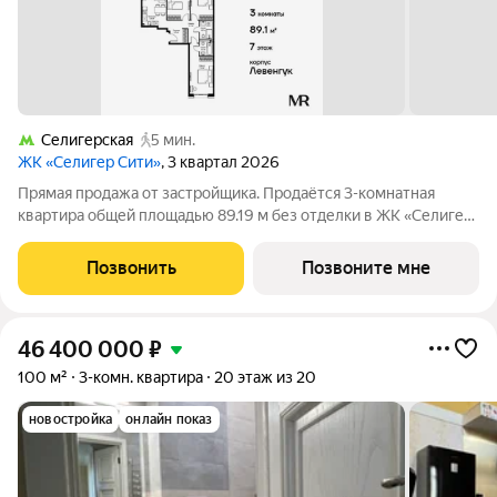
Селигерская
5 мин.
ЖК «Селигер Сити»
, 3 квартал 2026
Прямая продажа от застройщика. Продаётся 3-комнатная
квартира общей площадью 89.19 м без отделки в ЖК «Селигер
Сити» на 7-м этаже 21 этажного дома корпуса Левенгук.
Селигер Сити это уютное пространство, где предусмотрена
Позвонить
Позвоните мне
застройка разной этажности,
46 400 000
₽
100 м²
3-комн. квартира
20 этаж из 20
новостройка
онлайн показ