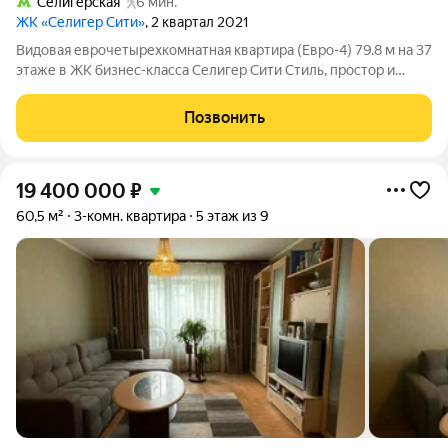
Селигерская
6 мин.
ЖК «Селигер Сити»
, 2 квартал 2021
Видовая еврочетырехкомнатная квартира (Евро-4) 79.8 м на 37
этаже в ЖК бизнес-класса Селигер Сити Стиль, простор и
панорама Москвы с высоты 37-го этажа! Продается роскошная
евро 4-комнатная квартира площадью 79.8 кв.м в престижном
Позвонить
жилом комплексе
19 400 000
₽
60,5 м²
3-комн. квартира
5 этаж из 9