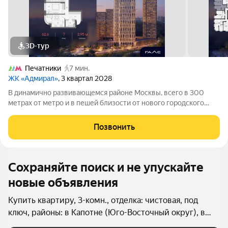
3D-тур
Печатники
7 мин.
ЖК «Адмирал»
, 3 квартал 2028
В динамично развивающемся районе Москвы, всего в 300
метрах от метро и в пешей близости от нового городского
порта с протяженной набережной 13 км, свободной от
автомобилей, продается 3-комнатная квартира площадью
Позвонить
62.60 м. без отделки. Квартира
Сохраняйте поиск и не упускайте
новые объявления
Купить квартиру, 3-комн., отделка: чистовая, под
ключ, районы: в Капотне (Юго-Восточный округ), в
Кузьминках, в Южнопортовом районе, в