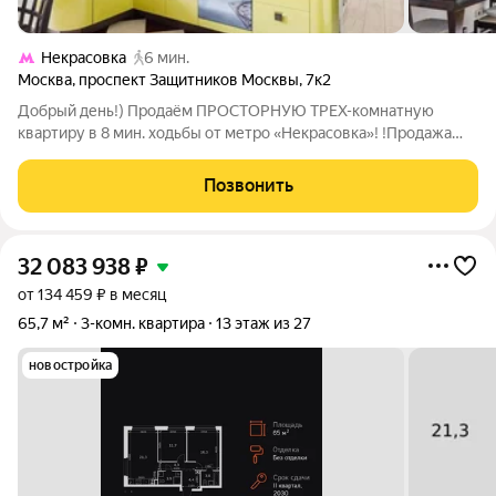
Некрасовка
6 мин.
Москва
,
проспект Защитников Москвы
,
7к2
Добрый день!) Продаём ПРОСТОРНУЮ ТРЕХ-комнатную
квартиру в 8 мин. ходьбы от метро «Некрасовка»! !Продажа
без комиссии! Реальное предложение описание и фотографии
соответствуют действительности. ПРО ДОКУМЕНТЫ: 2
Позвонить
взрослых собственника. Свободная
32 083 938
₽
от 134 459 ₽ в месяц
65,7 м²
3-комн. квартира
13 этаж из 27
новостройка