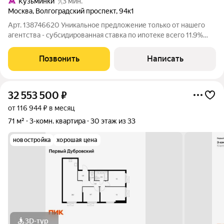
Кузьминки
3 мин.
Москва
,
Волгоградский проспект
,
94к1
Арт. 138746620 Уникальное предложение только от нашего
агентства - субсидированная ставка по ипотеке всего 11.9%
Просторная 3комнатная квартира в Кузьминках идеальный
вариант для семьи! Хотите жить в комфорте, не теряя времени
Позвонить
Написать
на ремонт, и при этом
32 553 500
₽
от 116 944 ₽ в месяц
71 м²
3-комн. квартира
30 этаж из 33
новостройка
хорошая цена
3D-тур