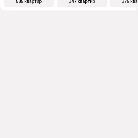
585 квартир
347 квартир
375 кв