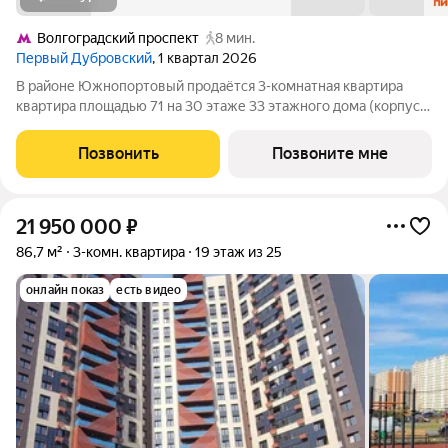
Волгоградский проспект
8 мин.
Первый Дубровский
, 1 квартал 2026
В районе Южнопортовый продаётся 3-комнатная квартира
квартира площадью 71 на 30 этаже 33 этажного дома (корпус
1.3, секция 1) в проекте ПИК «Первый Дубровский». Удобное
расположение 5 минут пешком до станции метро
Позвонить
Позвоните мне
«Волгоградский проспект». 7 минут на
21 950 000
₽
86,7 м²
3-комн. квартира
19 этаж из 25
онлайн показ
есть видео