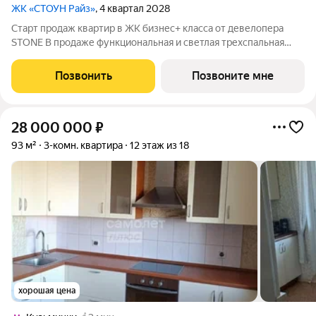
ЖК «СТОУН Райз»
, 4 квартал 2028
Старт продаж квартир в ЖК бизнес+ класса от девелопера
STONE В продаже функциональная и светлая трехспальная
квартира с кухней-гостиной и тремя спальнями для
реализации любого дизайн-решения, идеально подходящая
Позвонить
Позвоните мне
молодым парам, которые только
28 000 000
₽
93 м²
3-комн. квартира
12 этаж из 18
хорошая цена