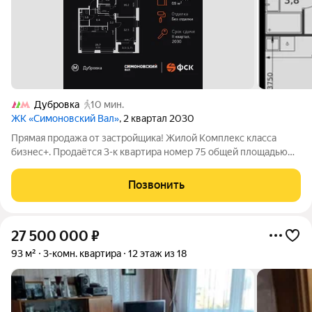
Дубровка
10 мин.
ЖК «Симоновский Вал»
, 2 квартал 2030
Прямая продажа от застройщика! Жилой Комплекс класса
бизнес+. Продаётся 3-к квартира номер 75 общей площадью
69.5 кв.м. на 8-м этаже 27 этажного здания. Без отделки. -
Мастер-зона с санузлом и гардеробной. Всё для вашего
Позвонить
комфорта и удобства, включая
27 500 000
₽
93 м²
3-комн. квартира
12 этаж из 18