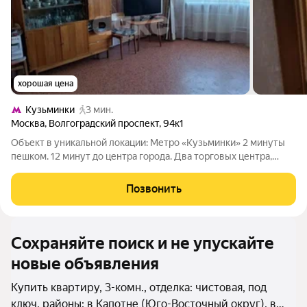
хорошая цена
Кузьминки
3 мин.
Москва
,
Волгоградский проспект
,
94к1
Объект в уникальной локации: Метро «Кузьминки» 2 минуты
пешком. 12 минут до центра города. Два торговых центра,
магазин, аптека, банк прямо в доме. О квартире: 12-й этаж, окна
во двор и на улицу много естественного света. Высокие
Позвонить
потолки
Сохраняйте поиск и не упускайте
новые объявления
Купить квартиру, 3-комн., отделка: чистовая, под
ключ, районы: в Капотне (Юго-Восточный округ), в