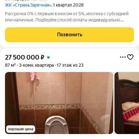
ЖК «Страна.Заречная»
, 1 квартал 2028
Рассрочка 0% с первым взносом от 5%, ипотека с субсидией
или наличные. Подберём способ оплаты индивидуально.
Новая квартира в ЖК «Страна.Заречная» напрямую от
федерального застройщика «Страна Девелопмент». Продается
Позвонить
3комнатная квартира на 5 этаже от
27 500 000
₽
87 м²
3-комн. квартира
17 этаж из 23
хорошая цена