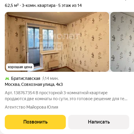
62,5 м²
3-комн. квартира
5 этаж из 14
хорошая цена
Братиславская
14 мин.
Москва
,
Совхозная улица
,
4к3
Арт. 138767354 В просторной 3-комнатной квартире
продаются две комнаты по сути, это готовое решение для тех,
кому нужна большая жилая площадь без покупки всей
Агентство Майорова Юлия
«трешки». Ваша доля составит 7/9 от общей площади (78%
квартиры). Уютная и светлая
Позвонить
Написать