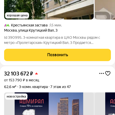
хорошая цена
Крестьянская застава
5 мин.
Москва
,
улица Крутицкий Вал
,
3
Id 390995. 3-комнатная квартира в ЦАО Москвы рядом с
метро «Пролетарская» Крутицкий Вал, 3 Продается
просторная 3-комнатная квартира в центре Москвы по адресу:
ул. Крутицкий Вал, д. 3, Таганский район, ЦАО. Общая площадь
Позвонить
69 м 7 этаж из 12 Кирпичный
32 103 672
₽
от 153 790 ₽ в месяц
62,6 м²
3-комн. квартира
7 этаж из 47
новостройка