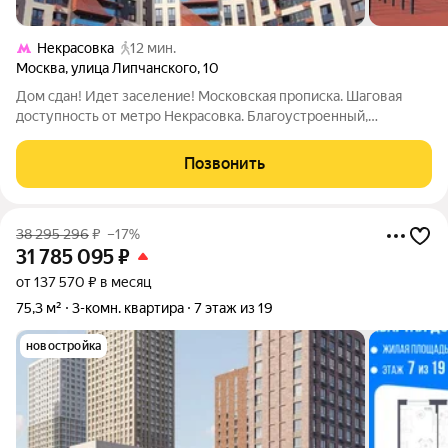
Некрасовка
12 мин.
Москва
,
улица Липчанского
,
10
Дом сдан! Идет заселение! Московская прописка. Шаговая
доступность от метро Некрасовка. Благоустроенный,
современный район с большим количеством магазинов, кафе,
детских и спортивных площадок. Новые действующие школа,
Позвонить
детские сады, поликлиника. Возле
38 295 296
₽
–17%
31 785 095
₽
от 137 570 ₽ в месяц
75,3 м²
3-комн. квартира
7 этаж из 19
новостройка