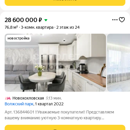
56.90 м. без отделки. Квартира
28 600 000
₽
76,8 м²
3-комн. квартира
2 этаж из 24
новостройка
Новохохловская
13 мин.
Волжский парк
, 1 квартал 2022
Арт. 136844601 !!Уважаемые покупатели!! Представляем
вашему вниманию уютную 3-комнатную квартиру
евроформата, расположенную на 2-м этаже современного
монолитного дома, сданного в 2022 году. Общая площадь