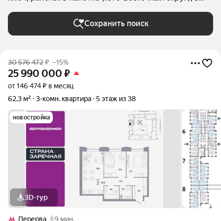
Кузьминках, в Южнопортовом районе, в
Текстильщиках, в Рязанском районе, в Выхино-
Сохранить поиск
Жулебино, в Люблино, в Марьино, в Нижегородском
районе (Юго-Восточный округ), в Печатниках, в
Некрасовке, в Лефортово в Москве и МО
30 576 472
₽
–15%
25 990 000
₽
от 146 474 ₽ в месяц
62,3 м²
3-комн. квартира
5 этаж из 38
новостройка
3D-тур
Перерва
9 мин.