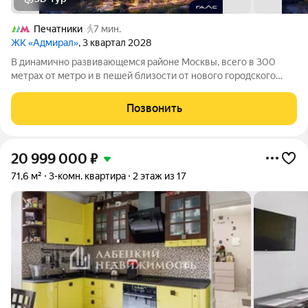
Печатники
7 мин.
ЖК «Адмирал»
, 3 квартал 2028
В динамично развивающемся районе Москвы, всего в 300
метрах от метро и в пешей близости от нового городского
порта с протяженной набережной 13 км, свободной от
автомобилей, продается 3-комнатная квартира площадью
Позвонить
56.50 м. без отделки. Квартира
20 999 000
₽
71,6 м²
3-комн. квартира
2 этаж из 17