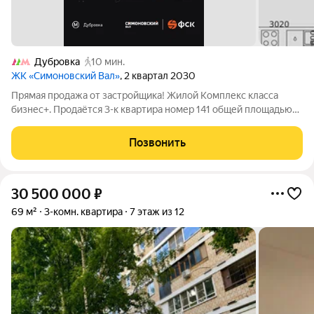
Дубровка
10 мин.
ЖК «Симоновский Вал»
, 2 квартал 2030
Прямая продажа от застройщика! Жилой Комплекс класса
бизнес+. Продаётся 3-к квартира номер 141 общей площадью
65.7 кв.м. на 13-м этаже 27 этажного здания. Без отделки. -
Мастер-зона с санузлом. Уют и комфорт в одном
Позвонить
пространстве. - Просторная
30 500 000
₽
69 м²
3-комн. квартира
7 этаж из 12