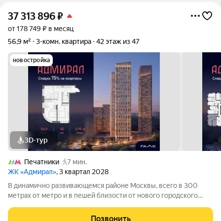
37 313 896
₽
от 178 749 ₽ в месяц
56,9 м²
3-комн. квартира
42 этаж из 47
новостройка
3D-тур
Печатники
7 мин.
ЖК «Адмирал»
, 3 квартал 2028
В динамично развивающемся районе Москвы, всего в 300
метрах от метро и в пешей близости от нового городского
порта с протяженной набережной 13 км, свободной от
автомобилей, продается 3-комнатная квартира площадью
Позвонить