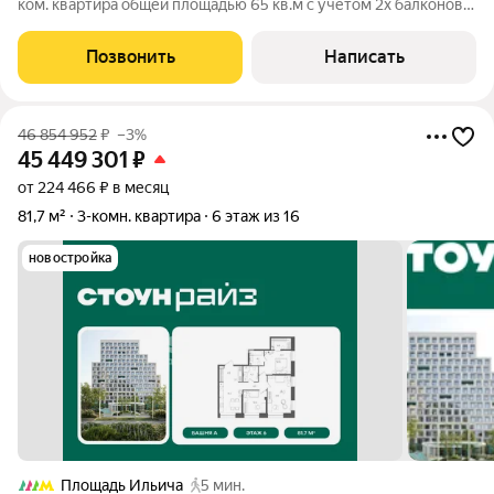
ком. квартира общей площадью 65 кв.м с учетом 2х балконов
(61,7 кв.м. без учета 2х балконов) с чистой энергетикой
дружной семьи на удобном 4 этаже в живописном районе
Позвонить
Написать
Москвы. ДОКУМЕНТЫ: -2 взрослых
46 854 952
₽
–3%
45 449 301
₽
от 224 466 ₽ в месяц
81,7 м²
3-комн. квартира
6 этаж из 16
новостройка
Площадь Ильича
5 мин.