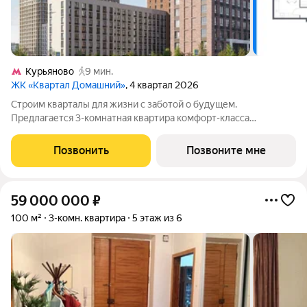
Курьяново
9 мин.
ЖК «Квартал Домашний»
, 4 квартал 2026
Строим кварталы для жизни с заботой о будущем.
Предлагается 3-комнатная квартира комфорт-класса
площадью 75.3 кв.м в Квартал Домашний, корпус 2КВ на 7-м
этаже, в жилом комплексе "Квартал Домашний".Застройщик
Позвонить
Позвоните мне
сдает квартиры с отделкой в нескольких
59 000 000
₽
100 м²
3-комн. квартира
5 этаж из 6