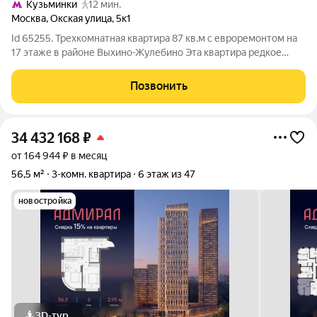
Кузьминки
12 мин.
Москва
,
Окская улица
,
5к1
Id 65255. Трехкомнатная квартира 87 кв.м с евроремонтом на
17 этаже в районе Выхино-Жулебино Эта квартира редкое
предложение для тех, кто ценит качественный ремонт и готов
жить в центре событий, не покидая спального района. Общая
Позвонить
площадь 87
34 432 168
₽
от 164 944 ₽ в месяц
56,5 м²
3-комн. квартира
6 этаж из 47
новостройка
3D-тур