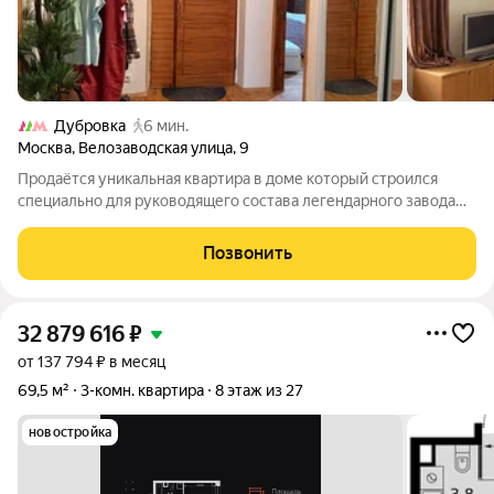
Дубровка
6 мин.
Москва
,
Велозаводская улица
,
9
Продаётся уникальная квартира в доме который строился
специально для руководящего состава легендарного завода
ЗИЛ: директоров, ведущих инженеров и специалистов
предприятия. Квартира светлая и очень просторная. Окна
Позвонить
выходят сразу на три стороны: на
32 879 616
₽
от 137 794 ₽ в месяц
69,5 м²
3-комн. квартира
8 этаж из 27
новостройка