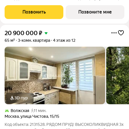
3) в проекте ПИК «Люблинский парк». Удобное расположение
15 минут пешком до станции метро «Братиславская» и МЦД
Позвонить
Позвоните мне
«Перерва». 11 минут
20 900 000
₽
65 м²
3-комн. квартира
4 этаж из 12
3D-тур
Волжская
11 мин.
Москва
,
улица Чистова
,
15/15
Код объекта: 2131528. РЯДОМ ПРУД! ВЫСОКОЛИКВИДНАЯ 3х