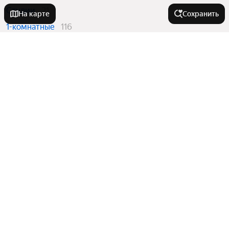
Студии
21
На карте
Сохранить
1-комнатные
116
2-комнатные
46
3-комнатные
36
Вторичный рынок
в ЖК «Скай Спутник»
Студии
4
1-комнатные
13
2-комнатные
19
3-комнатные
7
Квартиры в новостройках
в ЖК «Скай Спутник»
Студии
17