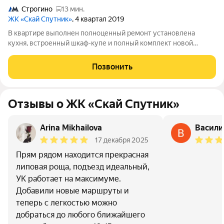
Строгино
13 мин.
ЖК «Скай Спутник»
, 4 квартал 2019
В квартире выполнен полноценный ремонт установлена
кухня, встроенный шкаф-купе и полный комплект новой
мебели. Жильё полностью готово к проживанию. В комплексе
предусмотрен тёплый подземный паркинг на -2 этаже с
Позвонить
отдельным лифтом, охраняемой
Отзывы о ЖК «Скай Спутник»
Arina Mikhailova
Васили
17 декабря 2025
Прям рядом находится прекрасная
липовая роща, подъезд идеальный,
УК работает на максимуме.
Добавили новые маршруты и
теперь с легкостью можно
добраться до любого ближайшего