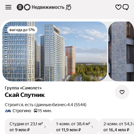
выгода до 17%
Группа «Самолет»
Скай Спутник
Строится, есть сданные
•
бизнес
•
4.4 (5544)
Строгино
15 мин.
Студии
от 23,1 м²
1-комн.
от 38,4 м²
2-комн.
от 54,3
от 9 млн ₽
от 11,9 млн ₽
от 16,4 млн ₽