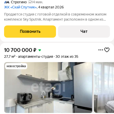
Строгино
14 мин.
ЖК «Скай Спутник»
, 4 квартал 2026
Продается студия с готовой отделкой в современном жилом
комплексе Sky Sputnik. Апартамент расположен в одном из
финальных корпусов проекта, на первой линии у набережной,
с удобным доступом к прогулочной зоне. Преимущества
Позвонить
Чат
объекта: Полностью готовая
10 700 000
₽
27,7 м²
апартаменты-студия
30 этаж из 35
новостройка