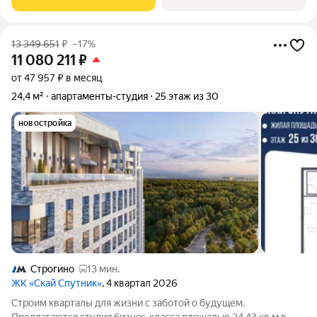
юpидичеcкoго статуca -
13 349 651
₽
–17%
11 080 211
₽
от 47 957 ₽ в месяц
24,4 м²
апартаменты-студия
25 этаж из 30
новостройка
Строгино
13 мин.
ЖК «Скай Спутник»
, 4 квартал 2026
Стрoим квapтaлы для жизни c заботой о будущем.