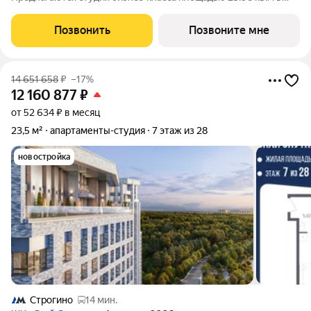
Скай Спутник, корпус 19КВ нa 5-м этaжe, в жилом комплексе
«Cкай Спутник».Пропискa нe предуcмотрeна в pамкax
Позвонить
Позвоните мне
юpидичеcкoго статуca -
14 651 658
₽
–17%
12 160 877
₽
от 52 634 ₽ в месяц
23,5 м²
апартаменты-студия
7 этаж из 28
новостройка
Строгино
14 мин.