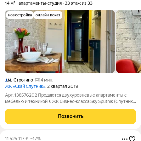
14 м²
апартаменты-студия
33 этаж из 33
новостройка
онлайн показ
Строгино
14 мин.
ЖК «Скай Спутник»
, 2 квартал 2019
Арт. 138576202 Продаются двухуровневые апартаменты с
мебелью и техникой в ЖК бизнес-класса Sky Sputnik (Спутник)
Апартаменты расположены на самом верхнем, видовом 33-м
этаже 33-этажного здания. Грамотное зонирование позволило
Позвонить
разместить всё
11 525 117
₽
–17%