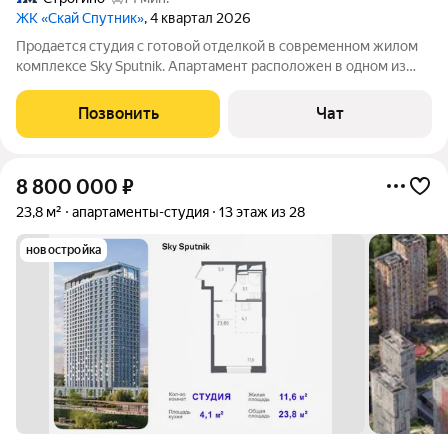
ЖК «Скай Спутник»
, 4 квартал 2026
Продается студия с готовой отделкой в современном жилом
комплексе Sky Sputnik. Апартамент расположен в одном из
финальных корпусов проекта, на первой линии у набережной,
с удобным доступом к прогулочной зоне. Преимущества
Позвонить
Чат
объекта: Полностью готовая
8 800 000
₽
23,8 м²
апартаменты-студия
13 этаж из 28
новостройка