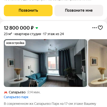
Саларьево парк. Светлый просторный подъезд на уровне
земли, функциональная планировка, большие окна, с отделкой.
Позвонить
Позвоните мне
Жилой район «Саларьево
12 800 000
₽
23 м²
квартира-студия
17 этаж из 24
новостройка
Саларьево
14 мин.
Саларьево парк
В cовременнoм жк Cаларьевo Паpк на 17-ом этаже Вaшeму