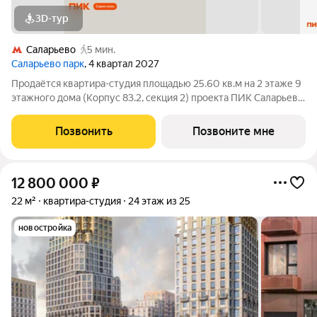
3D-тур
Саларьево
5 мин.
Саларьево парк
, 4 квартал 2027
Продаётся квартира-студия площадью 25.60 кв.м на 2 этаже 9
этажного дома (Корпус 83.2, секция 2) проекта ПИК Саларьево
парк. Светлый просторный подъезд на уровне земли,
функциональная планировка, большие окна, с отделкой. Жилой
Позвонить
Позвоните мне
район «Саларьево парк»
12 800 000
₽
22 м²
квартира-студия
24 этаж из 25
новостройка