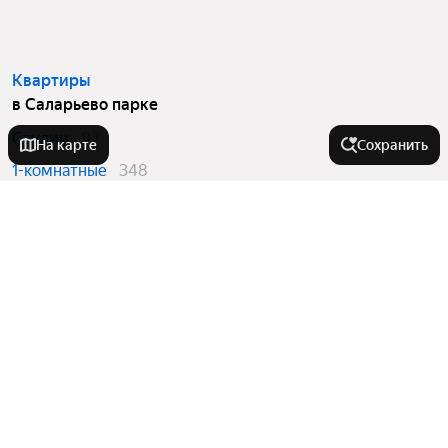
Квартиры
в Саларьево парке
Студии
87
На карте
Сохранить
1-комнатные
348
2-комнатные
357
3-комнатные
171
Вторичный рынок
в Саларьево парке
Студии
16
1-комнатные
14
2-комнатные
21
3-комнатные
12