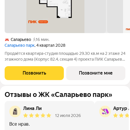
Саларьево
16 мин.
Саларьево парк
, 4 квартал 2028
Продаётся квартира-студия площадью 29.30 кв.м на 2 этаже 24
этажного дома (Корпус 82.4, секция 4) проекта ПИК Саларьево
парк. Светлый просторный подъезд на уровне земли,
функциональная планировка, большие окна, с отделкой. Жилой
Позвонить
Позвоните мне
район «Саларьево
Отзывы о ЖК «Саларьево парк»
Лина Ли
Артур 
12 июля 2026
Все нрав.