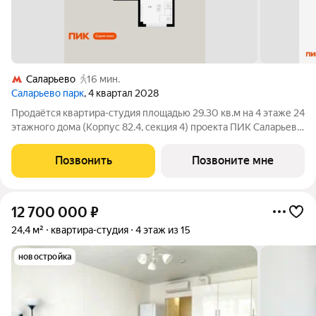
Саларьево
16 мин.
Саларьево парк
, 4 квартал 2028
Продаётся квартира-студия площадью 29.30 кв.м на 4 этаже 24
этажного дома (Корпус 82.4, секция 4) проекта ПИК Саларьево
парк. Светлый просторный подъезд на уровне земли,
функциональная планировка, большие окна, с отделкой. Жилой
Позвонить
Позвоните мне
район «Саларьево
12 700 000
₽
24,4 м²
квартира-студия
4 этаж из 15
новостройка