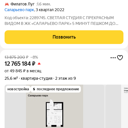
Филатов Луг
6 мин.
Саларьево парк
, 3 квартал 2022
Код объекта: 2289745. СВЕТЛАЯ СТУДИЯ С ПРЕКРАСНЫМ
ВИДОМ В ЖК «САЛАРЬЕВО ПАРК» 5 МИНУТ ПЕШКОМ ДО
МЕТРО ФИЛАТОВ ЛУГ. Описание квартиры Продаётся уютная
и функциональная квартира-студия, расположенная в одном из
Позвонить
самых экологически чистых и современных
13 875 200
₽
–8%
12 765 184
₽
от 49 845 ₽ в месяц
25,6 м²
квартира-студия
2 этаж из 9
новостройка
последнее предложение