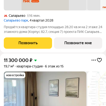
Саларьево
16 мин.
Саларьево парк
, 4 квартал 2028
Продаётся квартира-студия площадью 28.20 кв.м на 2 этаже 24
этажного дома (Корпус 82.7, секция 7) проекта ПИК Саларьево
парк. Светлый просторный подъезд на уровне земли,
функциональная планировка, большие окна, с отделкой. Жилой
Позвонить
Позвоните мне
район «Саларьево
11 300 000
₽
19,7 м²
квартира-студия
6 этаж из 15
новостройка