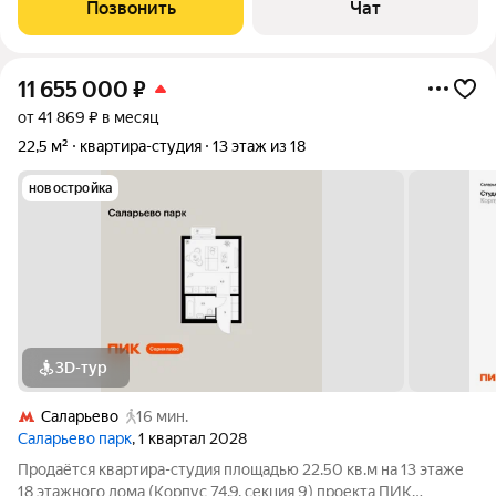
фото. Ранее не сдавалась в аренду. ЖК Саларьево парк -
Позвонить
Чат
молодой и современный, есть
11 655 000
₽
от 41 869 ₽ в месяц
22,5 м²
квартира-студия
13 этаж из 18
новостройка
3D-тур
Саларьево
16 мин.
Саларьево парк
, 1 квартал 2028
Продаётся квартира-студия площадью 22.50 кв.м на 13 этаже
18 этажного дома (Корпус 74.9, секция 9) проекта ПИК