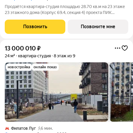
Продаётся квартира-студия площадью 28.70 кв.м на 23 этаже
23 этажного дома (Корпус 69.4, секция 4) проекта ПИК
Саларьево парк. Светлый просторный подъезд на уровне
земли, функциональная планировка, большие окна, с отделкой.
Позвонить
Позвоните мне
Жилой район «Саларьево
13 000 010
₽
24 м²
квартира-студия
8 этаж из 9
новостройка
онлайн показ
Филатов Луг
6 мин.