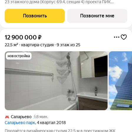
23 этажного дома (Корпус 69.4, секция 4) проекта ПИК
Саларьево парк. Светлый просторный подъезд на уровне
земли, функциональная планировка, большие окна, с отделкой.
Позвонить
Позвоните мне
Жилой район «Саларьево
12 900 000
₽
22,5 м²
квартира-студия
9 этаж из 25
новостройка
Саларьево
8 мин.
Саларьево парк
, 4 квартал 2018
Продаётся дизайнерская студия 22.5 м в престижном ЖК