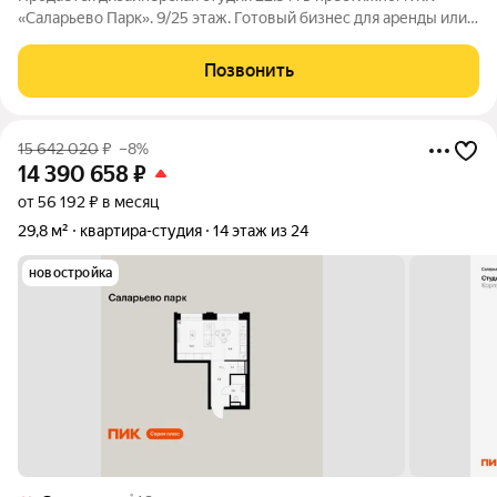
«Саларьево Парк». 9/25 этаж. Готовый бизнес для аренды или
своё «умное» жильё у метро! Адрес: г. Москва, ул.
Саларьевская, д. 10 (ЖК «Саларьево Парк»). Цена: 12 900 000
Позвонить
(полная стоимость). О
15 642 020
₽
–8%
14 390 658
₽
от 56 192 ₽ в месяц
29,8 м²
квартира-студия
14 этаж из 24
новостройка