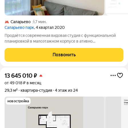
Саларьево
7 мин.
Саларьево парк
, 4 квартал 2020
Продаётся современная видовая студия с функциональной
планировкой в малоэтажном корпусе в ативно
развивающемся районе в доме комфорт-класса в ЖК
"Саларьево Парк". Квартира расположена на 6 этаже 15-
Позвонить
этажного дома. Общая площадь квартиры 19,7 кв. м.
13 645 010
₽
от 49 018 ₽ в месяц
29,3 м²
квартира-студия
4 этаж из 24
новостройка