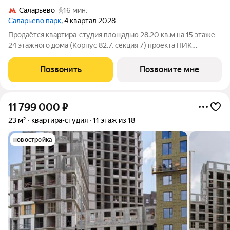
Саларьево
16 мин.
Саларьево парк
, 4 квартал 2028
Продаётся квартира-студия площадью 28.20 кв.м на 15 этаже
24 этажного дома (Корпус 82.7, секция 7) проекта ПИК
Саларьево парк. Светлый просторный подъезд на уровне
земли, функциональная планировка, большие окна, с отделкой.
Позвонить
Позвоните мне
Жилой район «Саларьево
11 799 000
₽
23 м²
квартира-студия
11 этаж из 18
новостройка