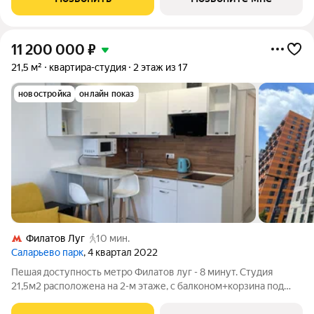
район «Саларьево
11 200 000
₽
21,5 м²
квартира-студия
2 этаж из 17
новостройка
онлайн показ
Филатов Луг
10 мин.
Саларьево парк
, 4 квартал 2022
Пешая доступность метро Филатов луг - 8 минут. Студия
21,5м2 расположена на 2-м этаже, с балконом+корзина под
кондиционер. Продается со всей мебелью и техникой - см.