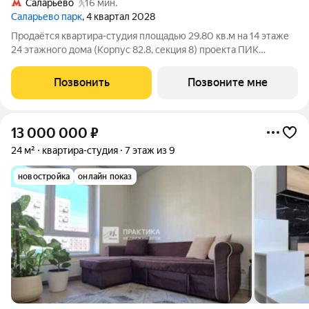
Саларьево
16 мин.
Саларьево парк
, 4 квартал 2028
Продаётся квартира-студия площадью 29.80 кв.м на 14 этаже
24 этажного дома (Корпус 82.8, секция 8) проекта ПИК
Саларьево парк. Светлый просторный подъезд на уровне
земли, функциональная планировка, большие окна, с отделкой.
Позвонить
Позвоните мне
Жилой район «Саларьево
13 000 000
₽
24 м²
квартира-студия
7 этаж из 9
новостройка
онлайн показ