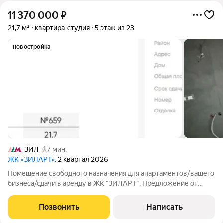
11 370 000
₽
21,7 м²
квартира-студия
5 этаж из 23
новостройка
ЗИЛ
7 мин.
ЖК «ЗИЛАРТ»
, 2 квартал 2026
Помещение свободного назначения для апартаментов/вашего
бизнеса/сдачи в аренду в ЖК "ЗИЛАРТ". Предложение от
застройщика. Особенности помещения: 21.7 кв м с выделенной
зоной с/у, с отделкой (номер помещения 659Н, 6 корпус)
Позвонить
Написать
Панорамное остекление в пол