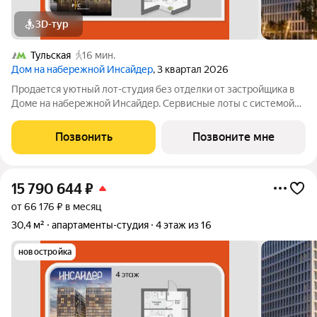
3D-тур
Тульская
16 мин.
Дом на набережной Инсайдер
, 3 квартал 2026
Продается уютный лот-студия без отделки от застройщика в
Доме на набережной Инсайдер. Сервисные лоты с системой
«умный дом» на первой линии Москвы-реки. Лот расположен
на 3 этаже в секции 1.3, просторная кухня-гостиная. В лоте
Позвонить
Позвоните мне
панорамные окна в пол с
15 790 644
₽
от 66 176 ₽ в месяц
30,4 м²
апартаменты-студия
4 этаж из 16
новостройка