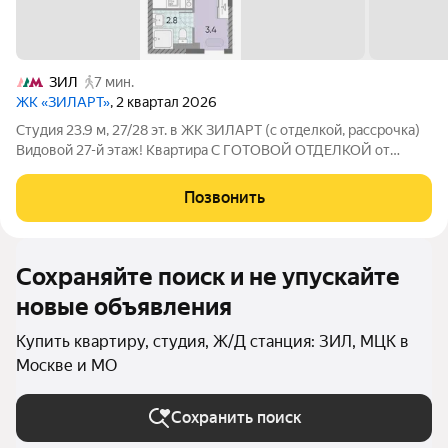
ЗИЛ
7 мин.
ЖК «ЗИЛАРТ»
, 2 квартал 2026
Студия 23.9 м, 27/28 эт. в ЖК ЗИЛАРТ (с отделкой, рассрочка)
Видовой 27-й этаж! Квартира С ГОТОВОЙ ОТДЕЛКОЙ от
застройщика в корпусе Гранд. Продается светлая, видовая
квартира площадью 23.9 м на 27-м этаже 28-этажного дома
Позвонить
бизнес-класса. Главный плюс
Сохраняйте поиск и не упускайте
новые объявления
Купить квартиру, студия, Ж/Д станция: ЗИЛ, МЦК в
Москве и МО
Сохранить поиск