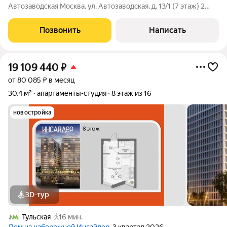
Автозаводская Москва, ул. Автозаводская, д. 13/1 (7 этаж) 2
минут пешком от м. Автозаводская Просторная студия в
престижном Даниловском районе Площадь апартамента 18 кв
Позвонить
Написать
м Расположен на 7 этаже
19 109 440
₽
от 80 085 ₽ в месяц
30,4 м²
апартаменты-студия
8 этаж из 16
новостройка
3D-тур
Тульская
16 мин.