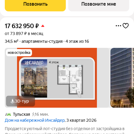
на 3 этаже в секции 1.2. В лоте 3 панорамных окна в пол с
Позвонить
Позвоните мне
видами на набережную
17 632 950
₽
от 73 897 ₽ в месяц
34,5 м²
апартаменты-студия
4 этаж из 16
новостройка
3D-тур
Тульская
16 мин.
Дом на набережной Инсайдер
, 3 квартал 2026
Продается уютный лот-студия без отделки от застройщика в