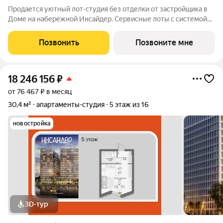
Продается уютный лот-студия без отделки от застройщика в
Доме на набережной Инсайдер. Сервисные лоты с системой
«умный дом» на первой линии Москвы-реки. Лот расположен
на 8 этаже в секции 1.2. В лоте панорамные окна в пол с видами
Позвонить
Позвоните мне
на солнечную
18 246 156
₽
от 76 467 ₽ в месяц
30,4 м²
апартаменты-студия
5 этаж из 16
новостройка
3D-тур