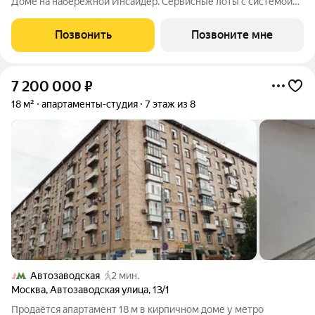
Доме на набережной Инсайдер. Сервисные лоты с системой
«умный дом» на первой линии Москвы-реки. Лот расположен
на 8 этаже в секции 1.2. В лоте 2 панорамных окна в пол с
Позвонить
Позвоните мне
видами на солнечную
7 200 000
₽
18 м²
апартаменты-студия
7 этаж из 8
Автозаводская
2 мин.
Москва
,
Автозаводская улица
,
13/1
Продаётся апартамент 18 м в кирпичном доме у метро