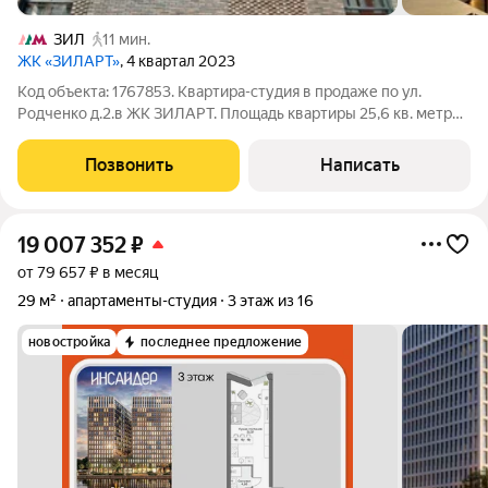
ЗИЛ
11 мин.
ЖК «ЗИЛАРТ»
, 4 квартал 2023
Код объекта: 1767853. Квартира-студия в продаже по ул.
Родченко д.2.в ЖК ЗИЛАРТ. Площадь квартиры 25,6 кв. метров
на 9 этаже. Уникальный Жилой комплекс ЖК ЗИЛАРТ -это
город в городе, расположился на полуострове, в излучине
Позвонить
Написать
Москвы-реки, в пяти
19 007 352
₽
от 79 657 ₽ в месяц
29 м²
апартаменты-студия
3 этаж из 16
новостройка
последнее предложение