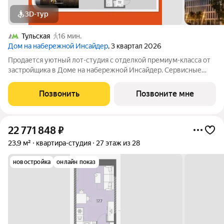
3D-тур
Тульская
16 мин.
Дом на набережной Инсайдер
, 3 квартал 2026
Продается уютный лот-студия с отделкой премиум-класса от
застройщика в Доме на набережной Инсайдер. Сервисные
лоты с системой «умный дом» на первой линии Москвы-реки.
Лот расположен на 3 этаже в секции 3.1. В лоте панорамные
Позвонить
Позвоните мне
окна в пол с видами на
22 771 848
₽
23,9 м²
квартира-студия
27 этаж из 28
новостройка
онлайн показ