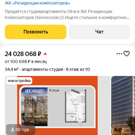
ЖК «Резиденции композиторов»
Продаётся студияапартаменты 58 м в ЖК Резиденции
Композиторов (бизнескласс)! Ищете стильное и комфортное
пространство в престижной локации Москвы? Предлагаем
апартаментыстудию площадью 57.8 кв. м в современном
Позвонить
Чат
жилом комплексе Резиденции Композиторов
24 028 068
₽
от 100 698 ₽ в месяц
34,4 м²
апартаменты-студия
8 этаж из 10
новостройка
3D-тур