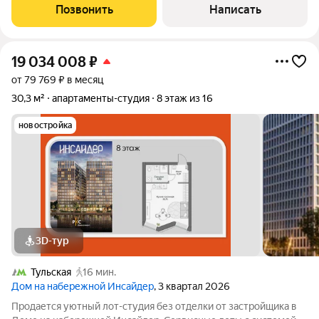
престижном Даниловском районе Площадь апартамента 28,4
Позвонить
Написать
квадратных метра.
19 034 008
₽
от 79 769 ₽ в месяц
30,3 м²
апартаменты-студия
8 этаж из 16
новостройка
3D-тур
Тульская
16 мин.
Дом на набережной Инсайдер
, 3 квартал 2026
Продается уютный лот-студия без отделки от застройщика в