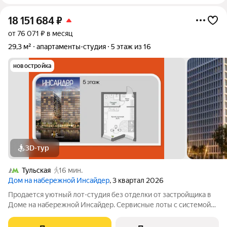
18 151 684
₽
от 76 071 ₽ в месяц
29,3 м²
апартаменты-студия
5 этаж из 16
новостройка
3D-тур
Тульская
16 мин.
Дом на набережной Инсайдер
, 3 квартал 2026
Продается уютный лот-студия без отделки от застройщика в
Доме на набережной Инсайдер. Сервисные лоты с системой
«умный дом» на первой линии Москвы-реки. Лот расположен
на 5 этаже в секции 1.3. В лоте 2 панорамных окна в пол с