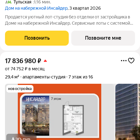
Тульская
16 мин.
Дом на набережной Инсайдер
, 3 квартал 2026
Продается уютный лот-студия без отделки от застройщика в
Доме на набережной Инсайдер. Сервисные лоты с системой
«умный дом» на первой линии Москвы-реки. Лот расположен
на 5 этаже в секции 1.3. В лоте панорамные окна в пол с видами
Позвонить
Позвоните мне
на внутренний
17 836 980
₽
от 74 752 ₽ в месяц
29,4 м²
апартаменты-студия
7 этаж из 16
новостройка
3D-тур