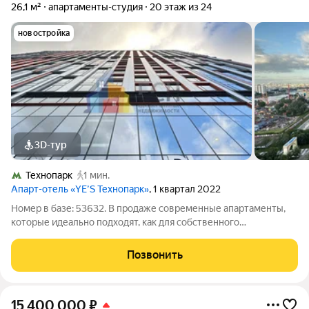
26,1 м²
апартаменты-студия
20 этаж из 24
новостройка
3D-тур
Технопарк
1 мин.
Апарт-отель «YE’S Технопарк»
, 1 квартал 2022
Номер в базе: 53632. В продаже современные апартаменты,
которые идеально подходят, как для собственного
проживания, так и для получения пассивного дохода (есть
договор с управляющей компанией). Главное преимущество:
Позвонить
заезжай и живи или сдавай и
15 400 000
₽