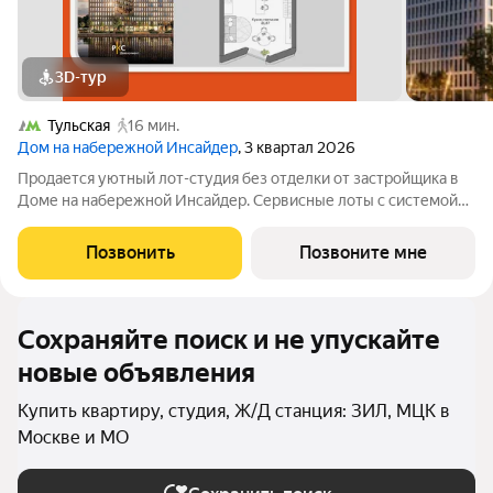
3D-тур
Тульская
16 мин.
Дом на набережной Инсайдер
, 3 квартал 2026
Продается уютный лот-студия без отделки от застройщика в
Доме на набережной Инсайдер. Сервисные лоты с системой
«умный дом» на первой линии Москвы-реки. Лот расположен
на 4 этаже в секции 1.3. В лоте панорамные окна в пол с видами
Позвонить
Позвоните мне
на внутренний
Сохраняйте поиск и не упускайте
новые объявления
Купить квартиру, студия, Ж/Д станция: ЗИЛ, МЦК в
Москве и МО