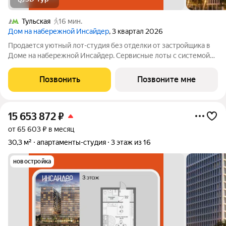
Тульская
16 мин.
Дом на набережной Инсайдер
, 3 квартал 2026
Продается уютный лот-студия без отделки от застройщика в
Доме на набережной Инсайдер. Сервисные лоты с системой
«умный дом» на первой линии Москвы-реки. Лот расположен
на 7 этаже в секции 1.2. В лоте панорамные окна в пол с видами
Позвонить
Позвоните мне
на внутренний
15 653 872
₽
от 65 603 ₽ в месяц
30,3 м²
апартаменты-студия
3 этаж из 16
новостройка