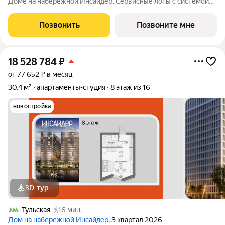
Доме на набережной Инсайдер. Сервисные лоты с системой
«умный дом» на первой линии Москвы-реки. Лот расположен
на 4 этаже в секции 1.3. В лоте 3 панорамных окна в пол с
Позвонить
Позвоните мне
видами на набережную
18 528 784
₽
от 77 652 ₽ в месяц
30,4 м²
апартаменты-студия
8 этаж из 16
новостройка
3D-тур
Тульская
16 мин.
Дом на набережной Инсайдер
, 3 квартал 2026