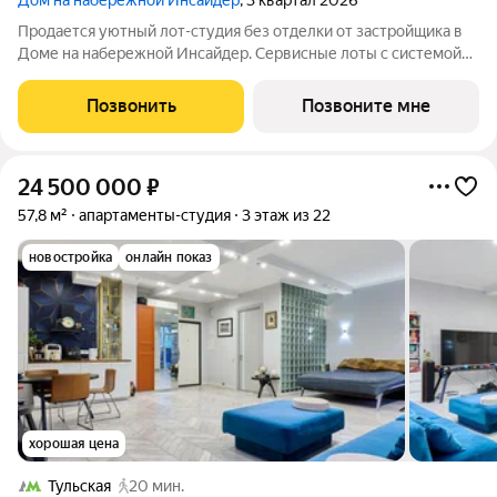
Дом на набережной Инсайдер
, 3 квартал 2026
Продается уютный лот-студия без отделки от застройщика в
Доме на набережной Инсайдер. Сервисные лоты с системой
«умный дом» на первой линии Москвы-реки. Лот расположен
на 8 этаже в секции 1.2. В лоте 2 панорамных окна в пол с
Позвонить
Позвоните мне
видами на внутренний
24 500 000
₽
57,8 м²
апартаменты-студия
3 этаж из 22
новостройка
онлайн показ
хорошая цена
Тульская
20 мин.