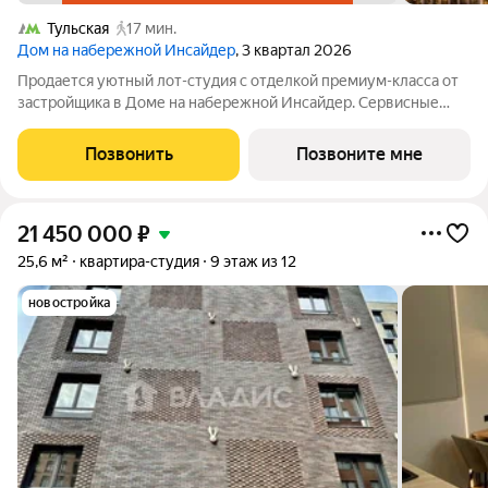
Тульская
17 мин.
Дом на набережной Инсайдер
, 3 квартал 2026
Продается уютный лот-студия с отделкой премиум-класса от
застройщика в Доме на набережной Инсайдер. Сервисные
лоты с системой «умный дом» на первой линии Москвы-реки.
Лот расположен на 8 этаже в секции 3.2. В лоте 2 панорамных
Позвонить
Позвоните мне
окна в пол с видами на
21 450 000
₽
25,6 м²
квартира-студия
9 этаж из 12
новостройка