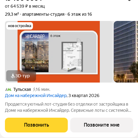
от 64 539 ₽ в месяц
29,3 м²
апартаменты-студия
6 этаж из 16
новостройка
3D-тур
Тульская
16 мин.
Дом на набережной Инсайдер
, 3 квартал 2026
Продается уютный лот-студия без отделки от застройщика в
Доме на набережной Инсайдер. Сервисные лоты с системой
«умный дом» на первой линии Москвы-реки. Лот расположен
на 6 этаже в секции 1.3. В лоте 2 панорамных окна в пол с
Позвонить
Позвоните мне
видами на внутренний