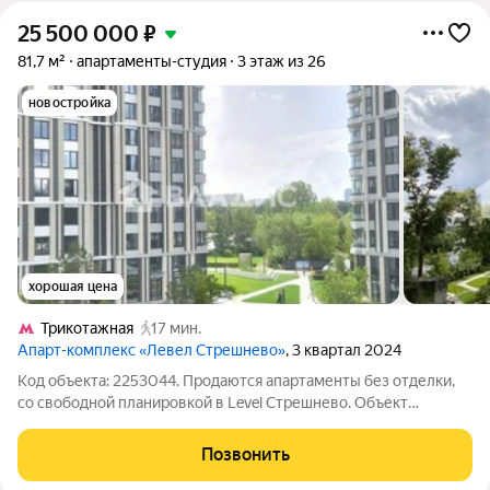
25 500 000
₽
81,7 м²
апартаменты-студия
3 этаж из 26
новостройка
хорошая цена
Трикотажная
17 мин.
Апарт-комплекс «Левел Стрешнево»
, 3 квартал 2024
Код объекта: 2253044. Продаются апартаменты без отделки,
со свободной планировкой в Level Стрешнево. Объект
расположен на живописной стрелке Москвы-реки и Сходни в
престижном и экологичном районе Покровское-Стрешнево,
Позвонить
рядом с яхт-клубом. Панорамные