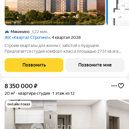
Мякинино
22 мин.
ЖК «Квартал Строгино»
, 4 квартал 2028
Строим кварталы для жизни с заботой о будущем.
Предлагается студия комфорт-класса площадью 27.51 кв.м в
Квартал Строгино, корпус 3КВ на 8-м этаже, в жилом
комплексе "Квартал Строгино".В варианте без отделки мы
Позвонить
Позвоните мне
установили окна и входную дверь, завели
8 350 000
₽
20 м²
квартира-студия
1 этаж из 12
онлайн показ