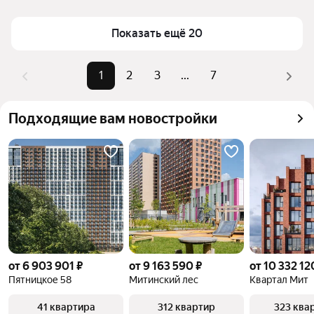
Площадь
19 — 82 м²
Для легкого выбора подходящей квартиры в 
Самый дорогой объект
25,5 млн ₽
верхней части страницы есть самые частые 
Показать ещё 20
комбинации фильтров, например «» или «»
Помимо удобной сортировки по цене продажи вы 
1
2
3
...
7
можете отсортировать результаты по стоимости 
квадратного метра или площади
Подходящие вам новостройки
от 6 903 901 ₽
от 9 163 590 ₽
от 10 332 12
Пятницкое 58
Митинский лес
Квартал Мит
41 квартира
312 квартир
323 ква