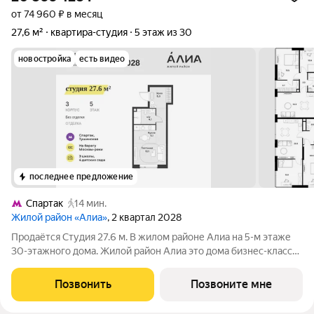
от 74 960 ₽ в месяц
27,6 м²
квартира-студия
5 этаж из 30
новостройка
есть видео
последнее предложение
Спартак
14 мин.
Жилой район «Алиа»
, 2 квартал 2028
Продаётся Студия 27.6 м. В жилом районе Алиа на 5-м этаже
30-этажного дома. Жилой район Алиа это дома бизнес-класса
у слияния Москвы-реки и Сходни. Алиа находится в
Покровском-Стрешневе, экологически чистом районе на
Позвонить
Позвоните мне
престижном северо-западе