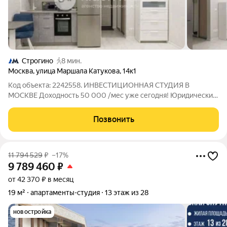
Строгино
8 мин.
Москва
,
улица Маршала Катукова
,
14к1
Код объекта: 2242558. ИНВЕСТИЦИОННАЯ СТУДИЯ В
МОСКВЕ Доходность 50 000 /мес уже сегодня! Юридически
чистый объект, полная автономность, отдельный вход. Что
продаётся: Студия 22,5 м в доме с разделённой на отдельные
Позвонить
лоты 5-комнатной квартирой
11 794 529
₽
–17%
9 789 460
₽
от 42 370 ₽ в месяц
19 м²
апартаменты-студия
13 этаж из 28
новостройка