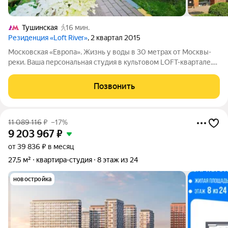
Тушинская
16 мин.
Резиденция «Loft River»
, 2 квартал 2015
Московская «Европа». Жизнь у воды в 30 метрах от Москвы-
реки. Ваша персональная студия в культовом LOFT-квартале.
Выходите из своей двери и через три минуты вы уже на
берегу! 30 метров до воды это не просто цифра, это доступ к
Позвонить
вейкбордингу и
11 089 116
₽
–17%
9 203 967
₽
от 39 836 ₽ в месяц
27,5 м²
квартира-студия
8 этаж из 24
новостройка