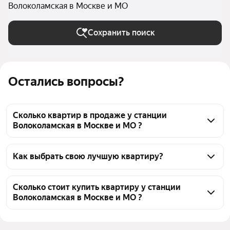
Волоколамская в Москве и МО
Сохранить поиск
Остались вопросы?
Сколько квартир в продаже у станции
Волоколамская в Москве и МО ?
На Яндекс Недвижимости в продаже у станции 
Волоколамская в Москве и МО 127 квартир, из них 1 
Как выбрать свою лучшую квартиру?
объявление от собственников, 21 объявление от 
Чтобы купить квартиру - студию рядом с заливом у 
агентств, 105 объявлений от застройщиков
станции Волоколамская, воспользуйтесь тепловой 
Сколько стоит купить квартиру у станции
Волоколамская в Москве и МО ?
картой для оценки инфраструктуры и 
транспортной доступности в выбранном районе у 
Цена за квадратный метр
312 118 — 881 310 ₽
станции Волоколамская в Москве и МО