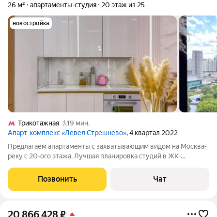
26 м²
апартаменты-студия
20 этаж из 25
новостройка
Трикотажная
19 мин.
Апарт-комплекс «Левел Стрешнево»
, 4 квартал 2022
Предлагаем апартаменты с захватывающим видом на Москва-
реку с 20-ого этажа. Лучшая планировка студий в ЖК-
комфортная площадь (общ. 26 кв/м) и панорамное
полукруглое окно. ЖК бизнес-класса Апартаментный
Позвонить
Чат
комплекс Level Стрешнево: огороженная
20 866 428
₽