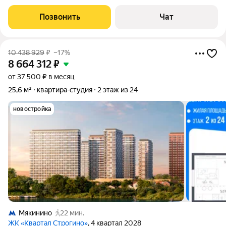
располагаются в СЗАО Москвы, в районе Покровское-
Стрешнево. Отличная транспортная доступность 20 мин.
Позвонить
Чат
пешком и 4 мин. на авто до станции
10 438 929
₽
–17%
8 664 312
₽
от 37 500 ₽ в месяц
25,6 м²
квартира-студия
2 этаж из 24
новостройка
Мякинино
22 мин.
ЖК «Квартал Строгино»
, 4 квартал 2028