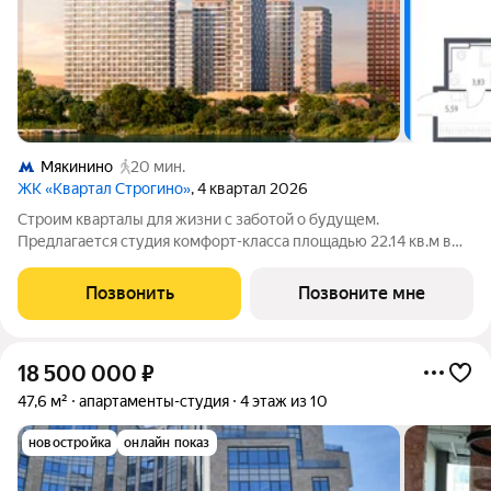
Мякинино
20 мин.
ЖК «Квартал Строгино»
, 4 квартал 2026
Строим кварталы для жизни с заботой о будущем.
Предлагается студия комфорт-класса площадью 22.14 кв.м в
Квартал Строгино, корпус 2КВ на 24-м этаже, в жилом
комплексе "Квартал Строгино".В варианте без отделки мы
Позвонить
Позвоните мне
установили окна и входную дверь, завели
18 500 000
₽
47,6 м²
апартаменты-студия
4 этаж из 10
новостройка
онлайн показ