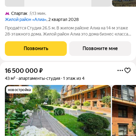
Спартак
13 мин.
Жилой район «Алиа»
, 2 квартал 2028
Продаётся Студия 26.5 м. В жилом районе Алиа на 14-м этаже
28-этажного дома. Жилой район Алиа это дома бизнес-класса
у слияния Москвы-реки и Сходни. Алиа находится в
Покровском-Стрешневе, экологически чистом районе на
Позвонить
Позвоните мне
престижном северо-западе
16 500 000
₽
43 м²
апартаменты-студия
1 этаж из 4
новостройка