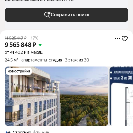
Сохранить поиск
11 525 117
₽
–17%
9 565 848
₽
от 41 402 ₽ в месяц
24,5 м²
апартаменты-студия
3 этаж из 30
новостройка
Строгино
25 мин.