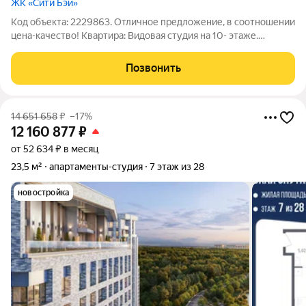
ЖК «Сити Бэй»
Код объекта: 2229863. Отличное предложение, в соотношении
цена-качество! Квартира: Видовая студия на 10- этаже.
Отделка White box. Дом: Современный ЖК бизнес-класса на
берегу Москва реки. Охраняемая входная группа с
Позвонить
дизайнерским лобби.
14 651 658
₽
–17%
12 160 877
₽
от 52 634 ₽ в месяц
23,5 м²
апартаменты-студия
7 этаж из 28
новостройка