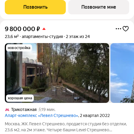
Бэй - настоящий город в городе с отлично развитой
Позвонить
Позвоните мне
инфраструктурой и
9 800 000
₽
23,6 м²
апартаменты-студия
2 этаж из 24
новостройка
хорошая цена
Трикотажная
19 мин.
Апарт-комплекс «Левел Стрешнево»
, 2 квартал 2022
Москва, ЖК Левел Стрешнево, продается студия без отделки,
23,6 м2, на 2м этаже. Четыре башни Level Стрешнево