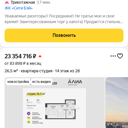
Трикотажная
7 мин.
ЖК «Сити Бэй»
Уважаемые риэлторы!! Посредники!! Не тратье мое и свое
время!! Заинтересованным торг у капота) Продается стильная
студия в современном жилом комплексе! Квартира площадью
24 кв. м находится на 49-м этаже 52-этажного дома, что
Позвонить
открывает потрясающие
23 354 716
₽
от 83 898 ₽ в месяц
26,5 м²
квартира-студия
14 этаж из 28
новостройка
есть видео