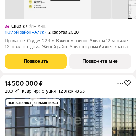
Спартак
14 мин.
Жилой район «Алиа»
, 2 квартал 2028
Продаётся Студия 22.4 м. В жилом районе Алиа на 12-м этаже
12-этажного дома. Жилой район Алиа это дома бизнес-класса у
слияния Москвы-реки и Сходни. Алиа находится в Покровском-
Стрешневе, экологически чистом районе на престижном
Позвонить
Позвоните мне
северо-западе
14 500 000
₽
20,9 м²
квартира-студия
12 этаж из 53
новостройка
онлайн показ