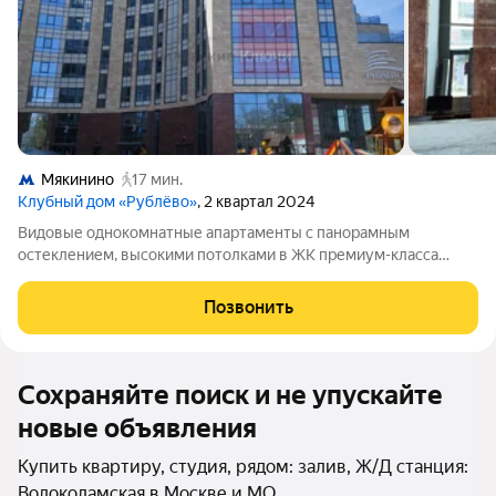
Мякинино
17 мин.
Клубный дом «Рублёво»
, 2 квартал 2024
Видовые однокомнатные апартаменты с панорамным
остеклением, высокими потолками в ЖК премиум-класса
"Клубный дом Рублево". Выполнен ремонт с покраской стен,
уложен ламинат, завершен ремонт в санузле, осталось
Позвонить
установить потолки, межкомнатные двери,
Сохраняйте поиск и не упускайте
новые объявления
Купить квартиру, студия, рядом: залив, Ж/Д станция:
Волоколамская в Москве и МО