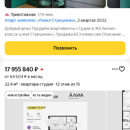
Трикотажная
19 мин.
Апарт-комплекс «Левел Стрешнево»
, 2 квартал 2022
Добрый день! Продаём апартаменты-студию в ЖК бизнес-
класса «Level Стрешнево». Продажа БЕЗ комиссии! Описание и
фото соответствуют действительности. ПРО ДОКУМЕНТЫ:
ОДИН СОВЕРШЕННОЛЕТНИЙ собственник, который БУДЕТ
Позвонить
ПРИСУТСТВОВАТЬ на подписании, НЕ
17 955 840
₽
от 64 504 ₽ в месяц
22,4 м²
квартира-студия
12 этаж из 15
новостройка
есть видео