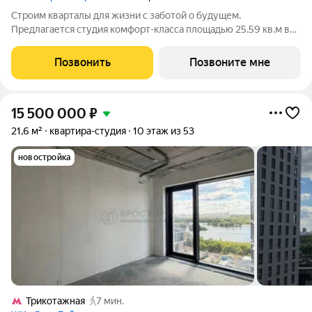
Строим кварталы для жизни с заботой о будущем.
Предлагается студия комфорт-класса площадью 25.59 кв.м в
Квартал Строгино, корпус 3КВ на 2-м этаже, в жилом
комплексе "Квартал Строгино".В варианте без отделки мы
Позвонить
Позвоните мне
установили окна и входную дверь, завели
15 500 000
₽
21,6 м²
квартира-студия
10 этаж из 53
новостройка
Трикотажная
7 мин.