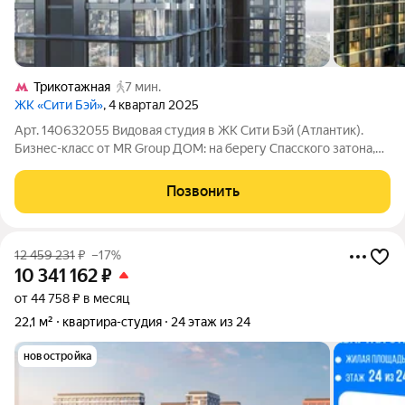
Трикотажная
7 мин.
ЖК «Сити Бэй»
, 4 квартал 2025
Арт. 140632055 Видовая студия в ЖК Сити Бэй (Атлантик).
Бизнес-класс от MR Group ДОМ: на берегу Спасского затона,
Покровское Стрешнево на северо-западе Москвы, на
территории комплекса 5 кварталов Indian, Atlantic, North, Cliff,
Позвонить
Pacific. особенная
12 459 231
₽
–17%
10 341 162
₽
от 44 758 ₽ в месяц
22,1 м²
квартира-студия
24 этаж из 24
новостройка