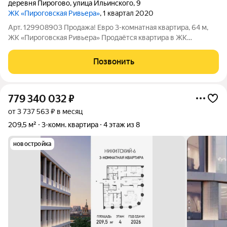
деревня Пирогово
,
улица Ильинского
,
9
ЖК «Пироговская Ривьера»
, 1 квартал 2020
Арт. 129908903 Продажа! Евро 3-комнатная квартира, 64 м,
ЖК «Пироговская Ривьера» Продаётся квартира в ЖК
«Пироговская Ривьера» Квартира на 1м этаже 9этажного
дома(угловой подъезд) в жилом комплексе«Пироговская
Позвонить
Ривьера». Преимущества: монолитное
779 340 032
₽
от 3 737 563 ₽ в месяц
209,5 м²
3-комн. квартира
4 этаж из 8
новостройка