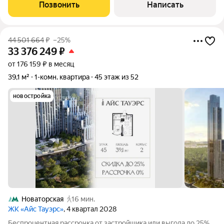
комфорта в престижном районе! Ищете квартиру, в которую
Позвонить
Написать
можно заехать и сразу жить без
44 501 664
₽
–25%
33 376 249
₽
от 176 159 ₽ в месяц
39,1 м²
1-комн. квартира
45 этаж из 52
новостройка
Новаторская
16 мин.
ЖК «Айс Тауэрс»
, 4 квартал 2028
Беспроцентная рассрочка от застройщика или выгода до 25%