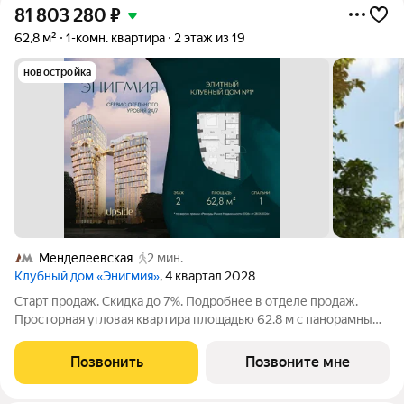
81 803 280
₽
62,8 м²
1-комн. квартира
2 этаж из 19
новостройка
Менделеевская
2 мин.
Клубный дом «Энигмия»
, 4 квартал 2028
Старт продаж. Скидка до 7%. Подробнее в отделе продаж.
Просторная угловая квартира площадью 62.8 м с панорамными
видами на Садовое кольцо, Новослободскую ул. и во двор.
Продуманная планировка с мастер-спальней и гардеробной с
Позвонить
Позвоните мне
окном. ЭНИГМИЯ