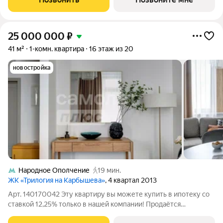
Pоccии. Это больше, чeм
25 000 000
₽
41 м²
1-комн. квартира
16 этаж из 20
новостройка
Народное Ополчение
19 мин.
ЖК «Трилогия на Карбышева»
, 4 квартал 2013
Арт. 140170042 Эту квартиру вы можете купить в ипотеку со
ставкой 12,25% только в нашей компании! Продаётся
1комнатная квартира в ЖК «Юнион Парк»: 41 м максимум