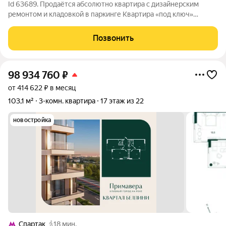
Id 63689. Продаётся абсолютно квартира с дизайнерским
ремонтом и кладовкой в паркинге Квартира «под ключ»
ремонт сделан с душой и для себя Сделан качественный
дизайнерский ремонт с использованием премиальных
Позвонить
материалов и мебели. Всё продумано до
98 934 760
₽
от 414 622 ₽ в месяц
103,1 м²
3-комн. квартира
17 этаж из 22
новостройка
Спартак
18 мин.