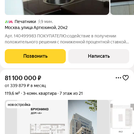
Печатники
9 мин.
Москва
,
улица Артюхиной
,
20к2
Арт. 140499983 ПОКУПАТЕЛЮ:содействие в получении
положительного решения с пониженной процентной ставкой
по ипотеке от 11,90 (консультация бесплатно); полное
юридическое сопровождение сделки под ключ ; безопасные
Позвонить
Написать
расчёты, юридическая и финансовая
81 100 000
₽
от 339 879 ₽ в месяц
119,6 м²
3-комн. квартира
7 этаж из 21
новостройка