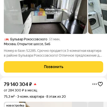
Бульвар Рокоссовского
1 мин.
Москва
,
Открытое шоссе
,
5к6
Номер в базе: 52285. Срочно продается 3-комнатная квартира
в районе Бульвара Рокоссовского! Отличное предложение для
тех, кто ищет готовое жилье с современным ремонтом. В
квартире выполнен евро-ремонт, смежные комнаты,
Позвонить
совмещенный санузел и балкон.
79 140 304
₽
от 284 300 ₽ в месяц
75,3 м²
3-комн. квартира
8 этаж из 20
новостройка