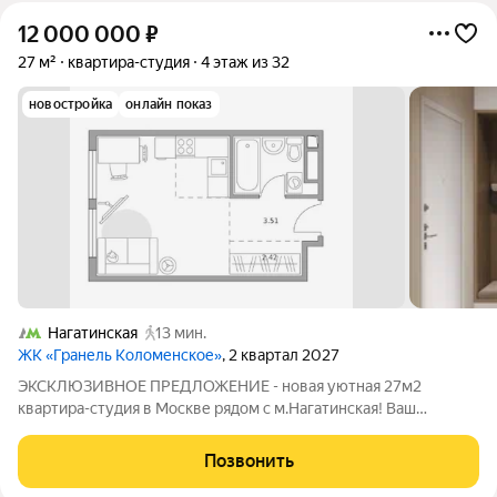
12 000 000
₽
27 м²
квартира-студия
4 этаж из 32
новостройка
онлайн показ
Нагатинская
13 мин.
ЖК «Гранель Коломенское»
, 2 квартал 2027
ЭКСКЛЮЗИВНОЕ ПРЕДЛОЖЕНИЕ - новая уютная 27м2
квартира-студия в Москве рядом с м.Нагатинская! Ваш
идеальный дом в престижном районе Москвы ждет именно
вас! Престижное расположение в историческом районе
Позвонить
Москвы с развитой инфраструктурой Современные