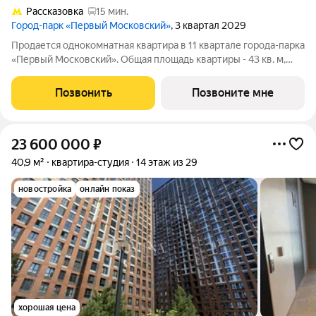
Рассказовка
15 мин.
Город-парк «Первый Московский»
, 3 квартал 2029
Продается однокомнатная квартира в 11 квартале города-парка
«Первый Московский». Общая площадь квартиры - 43 кв. м,
этаж 3 из 22. Планируемый срок ввода в эксплуатацию - 3
квартал 2029 года. Тип дома - монолитный. ТОЛЬКО ДО 31
Позвонить
Позвоните мне
АВГУСТА выгодные
23 600 000
₽
40,9 м²
квартира-студия
14 этаж из 29
новостройка
онлайн показ
хорошая цена