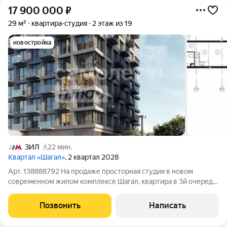
17 900 000
₽
29 м²
квартира-студия
2 этаж из 19
новостройка
ЗИЛ
22 мин.
Квартал «Шагал»
, 2 квартал 2028
Арт. 138888792 На продаже просторная студия в новом
современном жилом комплексе Шагал, квартира в 3й очереди,
ближайшей к метро Зил. Самый масштабный проект
строительства в Москве, вокруг только новые дома и
Позвонить
Написать
соответствующая инфраструктура ! Новые