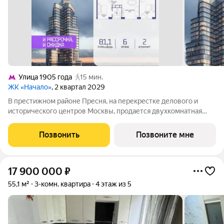
Улица 1905 года
15 мин.
ЖК «Начало»
, 2 квартал 2029
В престижном районе Пресня, на перекрестке делового и
исторического центров Москвы, продается двухкомнатная
квартира площадью 81.10 кв. м без отделки. Квартира
находится на 6 этаже 24-этажного дома, в новом элитном
Позвонить
Позвоните мне
жилом комплексе «Начало» от
17 900 000
₽
55,1 м²
3-комн. квартира
4 этаж из 5