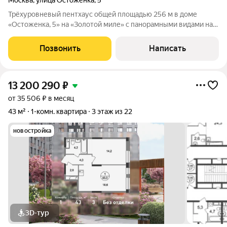
Москва
,
улица Остоженка
,
5
Трёхуровневый пентхаус общей площадью 256 м в доме
«Остоженка, 5» на «Золотой миле» с панорамными видами на
всю Москву. В доме поменены коммуникации пять лет назад,
заменены деревянные перекрытия на железобетонные.
Позвонить
Написать
Квартира укомплектована мебелью и
13 200 290
₽
от 35 506 ₽ в месяц
43 м²
1-комн. квартира
3 этаж из 22
новостройка
3D-тур