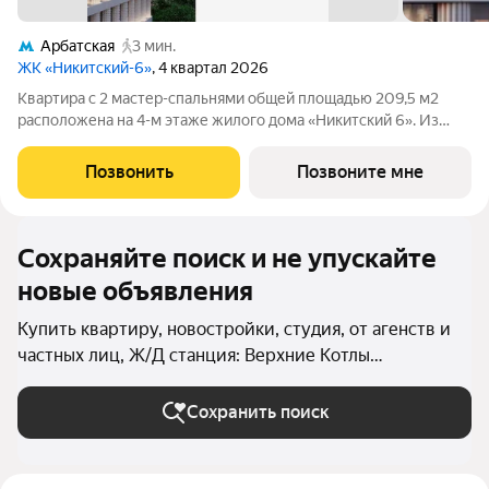
Арбатская
3 мин.
ЖК «Никитский-6»
, 4 квартал 2026
Квартира с 2 мастер-спальнями общей площадью 209,5 м2
расположена на 4-м этаже жилого дома «Никитский 6». Из
окон гостиной открывается панорамный вид на улицу
Воздвиженку, Кремль, усадьбу Шаховского, особняк
Позвонить
Позвоните мне
Морозова. Планировочное решение включает
Сохраняйте поиск и не упускайте
новые объявления
Купить квартиру, новостройки, студия, от агенств и
частных лиц, Ж/Д станция: Верхние Котлы
(Павелецкое направление) в Москве и МО
Сохранить поиск