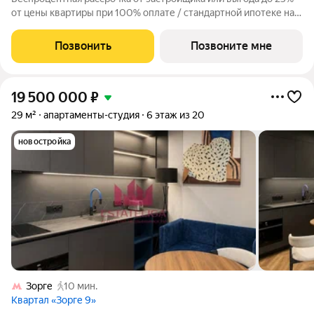
от цены квартиры при 100% оплате / стандартной ипотеке на
ограниченный пул квартир. Просторная 1-комнатная квартира
на 45 этаже, 39.1 кв.м, в премиальном жилом комплексе «Айс
Позвонить
Позвоните мне
Тауэрс» (ЗАО
19 500 000
₽
29 м²
апартаменты-студия
6 этаж из 20
новостройка
Зорге
10 мин.
Квартал «Зорге 9»