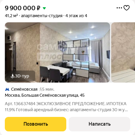
9 900 000
₽
41,2 м²
апартаменты-студия
4 этаж из 4
3D-тур
Семёновская
5 мин.
Москва
,
Большая Семёновская улица
,
45
Арт. 136637484 ЭКСКЛЮЗИВНОЕ ПРЕДЛОЖЕНИЕ. ИПОТЕКА
11,9% Готовый арендный бизнес: апартаменты-студия 30 м у
метро Электрозаводская / Семёновская с доходом от 70 000
в месяц. Кратко об объекте Современные полностью
Позвонить
Написать
укомплектованные апартаменты с