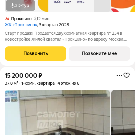
3D-тур
Прокшино
12 мин.
ЖК «Прокшино»
, 3 квартал 2028
Старт продаж! Продается двухкомнатная квартира № 234 в
новостройке Жилой квартал «Прокшино» по адресу Москва,
ТиНАО, Новомосковский АО, Сосенское С/П, Москва,
Новомосковский административный округ, район Коммунарка,
Позвонить
Позвоните мне
ЖК Прокшино, 7.1.3. Общая площадь
15 200 000
₽
37,8 м²
1-комн. квартира
4 этаж из 6