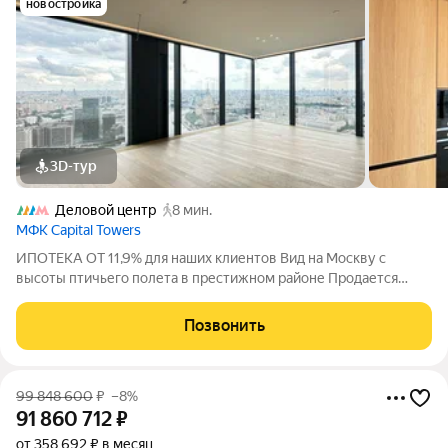
новостройка
3D-тур
Деловой центр
8 мин.
МФК Capital Towers
ИПОТЕКА ОТ 11,9% для наших клиентов Вид на Москву с
высоты птичьего полета в престижном районе Продается
видовая трехкомнатная квартира в башне Capital Towers на
Краснопресненской набережной. Общая площадь 103,9
Позвонить
квадратных метра, 35 этаж из 61. О
99 848 600
₽
–8%
91 860 712
₽
от 358 692 ₽ в месяц