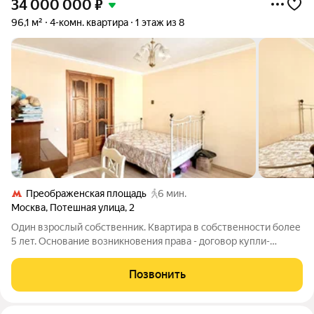
34 000 000
₽
96,1 м²
4-комн. квартира
1 этаж из 8
Преображенская площадь
6 мин.
Москва
,
Потешная улица
,
2
Один взрослый собственник. Квартира в собственности более
5 лет. Основание возникновения права - договор купли-
продажи. Полная стоимость в договоре. Все документы
подготовлены к сделке. Без долгов. Без обременений.
Позвонить
Альтернатива на другой район.