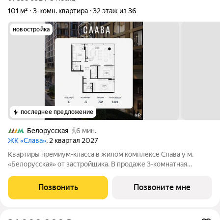
101 м²
3-комн. квартира
32 этаж из 36
новостройка
последнее предложение
Белорусская
6 мин.
ЖК «Слава»
, 2 квартал 2027
Квартиры премиум-класса в жилом комплексе Слава у м.
«Белорусская» от застройщика. В продаже 3-комнатная
квартира площадью 101 м на 32-м этаже 39 этажного дома.
Новый современный жилой комплекс премиум-класса Слава
Позвонить
Позвоните мне
расположен в той части центра, где