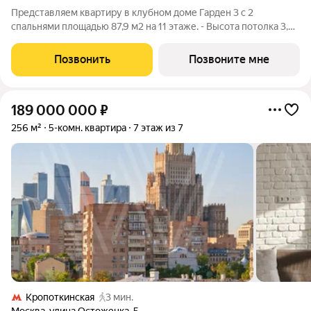
Представляем квартиру в клубном доме Гарден 3 с 2
спальнями площадью 87,9 м2 на 11 этаже. - Высота потолка 3,25
м - Мастер-спальня с гардеробной и ванной комнатой -
Просторная кухня-столовая - Панорамные окна - Вид на ОК
Позвонить
Позвоните мне
"Лужники", Москва-Сити,
189 000 000
₽
256 м²
5-комн. квартира
7 этаж из 7
Кропоткинская
3 мин.