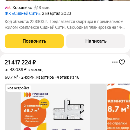
Хорошёво
18 мин.
ЖК «Сидней Сити»
, 2 квартал 2023
Код объекта: 2283032. Предлагается квартира в премиальном
жилом комплексе Сидней Сити . Свободная планировка на 14-м
этаже монолитного дома 2023 года на Шелепихинской
набережной отличная база для стильной квартиры с
Позвонить
Написать
ощущением воздуха и света:
21 417 224
₽
от 48 086 ₽ в месяц
68,7 м²
2-комн. квартира
4 этаж из 16
новостройка