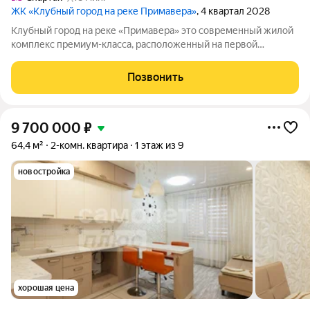
ЖК «Клубный город на реке Примавера»
, 4 квартал 2028
Клубный город на реке «Примавера» это современный жилой
комплекс премиум-класса, расположенный на первой
береговой линии Москвы-реки в экологически чистом районе
Покровское-Стрешнево. Под панорамными окнами квартир
Позвонить
находится собственный экопарк с
9 700 000
₽
64,4 м²
2-комн. квартира
1 этаж из 9
новостройка
хорошая цена