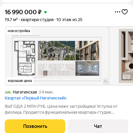
16 990 000
₽
19,7 м²
квартира-студия
10 этаж из 25
новостройка
хорошая цена
Нагатинская
4 мин.
Квартал «Первый Нагатинский»
ВЫГОДА 2 МЛН РУБ. Цена ниже застройщика! Уступка от
физлица. Продается функциональная квартира-студия
площадью 19,74 кв. м с готовой предчистовой отделкой WHITE
BOX на 10 этаже в ЖК Бизнес-класса Первый Нагатинский
Позвонить
Чат
(корпус 1.3). Сдача июль 2026 года.