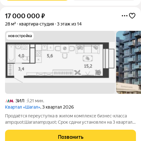
17 000 000
₽
28 м²
квартира-студия
3 этаж из 14
новостройка
ЗИЛ
21 мин.
Квартал «Шагал»
, 3 квартал 2026
Продаётся переуступка в жилом комплексе бизнес-класса
amp;quot;Шагалamp;quot; Срок сдачи установлен на 3 квартал
2028 года. Квартира сдается без стен и перегородок. ЖК
«Шагал» (Shagal) масштабный проект бизнес-класса в Москве,
Позвонить