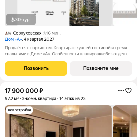
3D-тур
Серпуховская
16 мин.
Дом «А»
, 4 квартал 2027
Продаётся с паркингом. Квартира с кухней-гостиной и тремя
спальнями в Доме «А». Особенности планировки: без отделки,
вид во двор, гардеробная, мастер-спальня, окна на две
стороны, постирочная, разнесённые спальни. Срок сдачи IV кв.
Позвонить
Позвоните мне
2027 Дом А -
17 900 000
₽
97,2 м²
3-комн. квартира
14 этаж из 23
новостройка