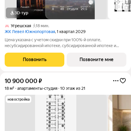
3D-тур
Угрешская
18 мин.
ЖК Левел Южнопортовая
, 1 квартал 2029
Цена указана с учетом скидки при 100%-й оплате,
несубсидированной ипотеке, субсидированной ипотеке и
процентной рассрочке. Если вы агент зафиксируйте клиента в
личном кабинете до обращения за консультацией. В северной
Позвонить
Позвоните мне
части района Печатники
10 900 000
₽
18 м²
апартаменты-студия
10 этаж из 21
новостройка