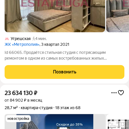
Угрешская
4 мин.
ЖК «Метрополия»
, 3 квартал 2021
Id 66065. Продаётся стильная студия с потрясающим
ремонтом в одном из самых востребованных жилых
комплексов бизнес-класса ЖК "Метрополия". Почему это
идеальный вариант: Высокие потолки 3 м создают ощущение
Позвонить
простора Функциональная планировка студии
23 634 130
₽
от 84 902 ₽ в месяц
28,7 м²
квартира-студия
18 этаж из 68
новостройка