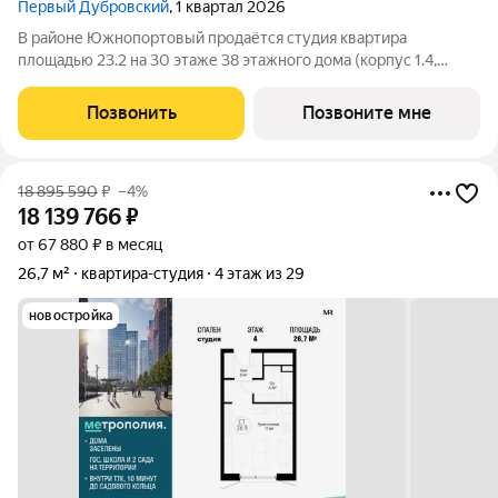
Первый Дубровский
, 1 квартал 2026
В районе Южнопортовый продаётся студия квартира
площадью 23.2 на 30 этаже 38 этажного дома (корпус 1.4,
секция 2) в проекте ПИК «Первый Дубровский». Удобное
расположение 5 минут пешком до станции метро
Позвонить
Позвоните мне
«Волгоградский проспект». 7 минут на автомобиле
18 895 590
₽
–4%
18 139 766
₽
от 67 880 ₽ в месяц
26,7 м²
квартира-студия
4 этаж из 29
новостройка