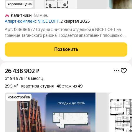
хорошая цена
Калитники
8 мин.
Апарт-комплекс N’ICE LOFT
, 2 квартал 2025
Арт. 133686677 Студия с чистовой отделкой в NICE LOFT на
границе Таганского района Продается апартамент площадью
23,69 м на 7 этаже в сданном комплексе бизнес-класса NICE
LOFT. Лот полностью готов к финишному обустройству
Позвонить
выполнена чистовая
26 438 902
₽
от 94 978 ₽ в месяц
29,5 м²
квартира-студия
48 этаж из 49
новостройка