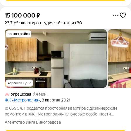
15 100 000
₽
23,7 м²
квартира-студия
16 этаж из 30
новостройка
хорошая цена
Угрешская
4 мин.
ЖК «Метрополия»
, 3 квартал 2021
Id 65904. Продается просторная квартира с дизайнерским
ремонтом в ЖК «Метрополия» Ключевые особенности
объекта: -16 этаж из 30, что сочетает в себе оптимальную
Агентство Инга Виноградова
высоту и комфорт - Выполнен качественный дизайнерский