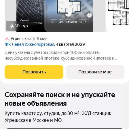
3D-тур
Угрешская
18 мин.
ЖК Левел Южнопортовая
, 4 квартал 2029
Цена указана с учетом скидки при 100%-й оплате,
несубсидированной ипотеке, субсидированной ипотеке и
процентной рассрочке. Если вы агент зафиксируйте клиента в
личном кабинете до обращения за консультацией. В северной
Позвонить
Позвоните мне
части района Печатники
Сохраняйте поиск и не упускайте
новые объявления
Купить квартиру, студия, до 30 м², Ж/Д станция:
Угрешская в Москве и МО