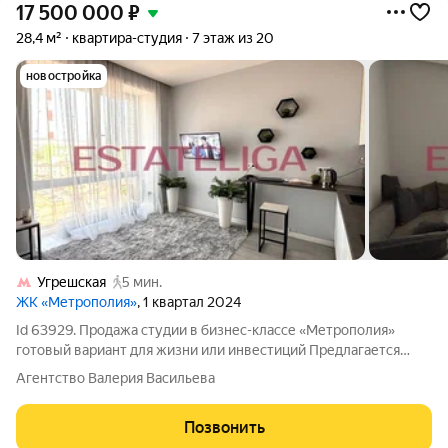
17 500 000
₽
28,4 м²
квартира-студия
7 этаж из 20
новостройка
Угрешская
5 мин.
ЖК «Метрополия»
, 1 квартал 2024
Id 63929. Продажа студии в бизнес-классе «Метрополия»
готовый вариант для жизни или инвестиций Предлагается
полноценная квартира (не апартаменты) в корпусе
Агентство Валерия Васильева
«Стокгольм» ЖК «Метрополия». Стильная, с продуманной
планировкой и качественным ремонтом
Позвонить