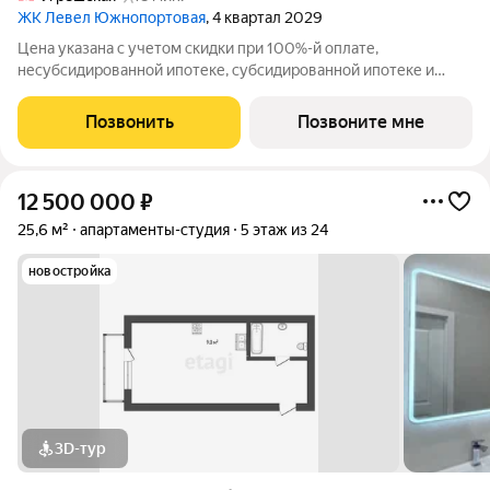
ЖК Левел Южнопортовая
, 4 квартал 2029
Цена указана с учетом скидки при 100%-й оплате,
несубсидированной ипотеке, субсидированной ипотеке и
процентной рассрочке. Если вы агент зафиксируйте клиента в
личном кабинете до обращения за консультацией. В северной
Позвонить
Позвоните мне
части района Печатники
12 500 000
₽
25,6 м²
апартаменты-студия
5 этаж из 24
новостройка
3D-тур