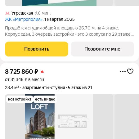
Угрешская
6 мин.
ЖК «Метрополия»
, 1 квартал 2025
Продаётся студия общей площадью 26.70 м, на 4 этаже.
Корпус сдан. 3 очередь застройки - это 3 корпуса по 29 этажей.
Цена указана с учетом скидки, при 100% или ипотеке
Метрополия - это город городов. Коллекция лучших решений
Позвонить
Позвоните мне
из самых прогрессивных
8 725 860
₽
от 31 346 ₽ в месяц
23,4 м²
апартаменты-студия
5 этаж из 21
новостройка
есть видео