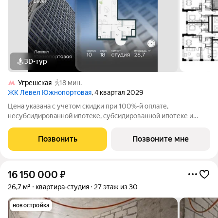
3D-тур
Угрешская
18 мин.
ЖК Левел Южнопортовая
, 4 квартал 2029
Цена указана с учетом скидки при 100%-й оплате,
несубсидированной ипотеке, субсидированной ипотеке и
процентной рассрочке. Если вы агент зафиксируйте клиента в
личном кабинете до обращения за консультацией. В северной
Позвонить
Позвоните мне
части района Печатники
16 150 000
₽
26,7 м²
квартира-студия
27 этаж из 30
новостройка