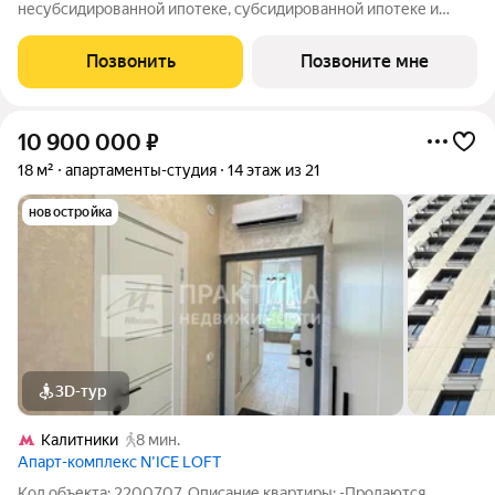
несубсидированной ипотеке, субсидированной ипотеке и
процентной рассрочке. Если вы агент зафиксируйте клиента в
личном кабинете до обращения за консультацией. В северной
Позвонить
Позвоните мне
части района Печатники
10 900 000
₽
18 м²
апартаменты-студия
14 этаж из 21
новостройка
3D-тур
Калитники
8 мин.
Апарт-комплекс N’ICE LOFT
Код объекта: 2200707. Описание квартиры: -Продаются