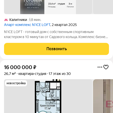
Калитники
8 мин.
Апарт-комплекс N’ICE LOFT
, 2 квартал 2025
N'ICE LOFT - готовый дом с собственным спортивным
кластером в 10 минутах от Садового кольца. Комплекс бизнес-
класса N'ICE LOFT, девелопером которого выступила
компания КОЛДИ, представляет собой знаковое жилое
Позвонить
пространство, на территории которого
16 000 000
₽
26,7 м²
квартира-студия
17 этаж из 30
новостройка