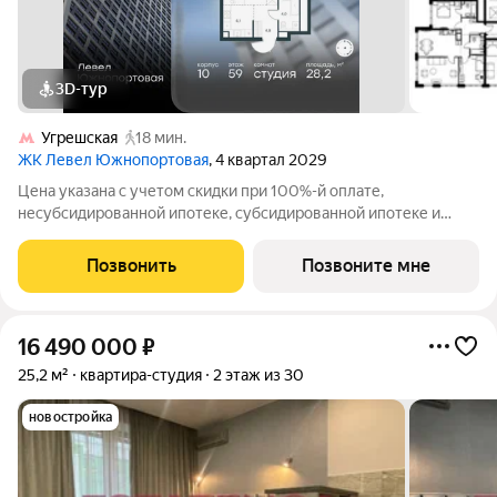
3D-тур
Угрешская
18 мин.
ЖК Левел Южнопортовая
, 4 квартал 2029
Цена указана с учетом скидки при 100%-й оплате,
несубсидированной ипотеке, субсидированной ипотеке и
процентной рассрочке. Если вы агент зафиксируйте клиента в
личном кабинете до обращения за консультацией. В северной
Позвонить
Позвоните мне
части района Печатники
16 490 000
₽
25,2 м²
квартира-студия
2 этаж из 30
новостройка