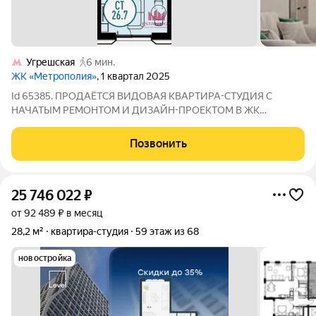
Угрешская
6 мин.
ЖК «Метрополия»
, 1 квартал 2025
Id 65385. ПРОДАЁТСЯ ВИДОВАЯ КВАРТИРА-СТУДИЯ С
НАЧАТЫМ РЕМОНТОМ И ДИЗАЙН-ПРОЕКТОМ В ЖК
«МЕТРОПОЛИЯ» Площадь: 26,7 м 17 этаж ПАРАМЕТРЫ: Общая
площадь: 26,7 м Этаж: 17 из 30 Год постройки: 2025 Формат:
Позвонить
жилое помещение (НЕ апартаменты) Башня
25 746 022
₽
от 92 489 ₽ в месяц
28,2 м²
квартира-студия
59 этаж из 68
новостройка