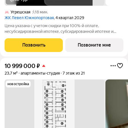
Угрешская
18 мин.
ЖК Левел Южнопортовая
, 4 квартал 2029
Цена указана с учетом скидки при 100%-й оплате,
несубсидированной ипотеке, субсидированной ипотеке и
процентной рассрочке. Если вы агент зафиксируйте клиента в
личном кабинете до обращения за консультацией. В северной
Позвонить
Позвоните мне
части района Печатники
10 999 000
₽
23,7 м²
апартаменты-студия
7 этаж из 21
новостройка