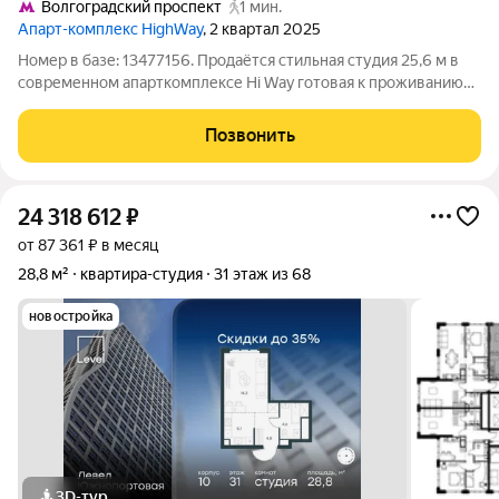
Волгоградский проспект
1 мин.
Апарт-комплекс HighWay
, 2 квартал 2025
Номер в базе: 13477156. Продаётся стильная студия 25,6 м в
современном апарткомплексе Hi Way готовая к проживанию
или сдаче в аренду. Квартира после качественного ремонта,
никто не жил; полностью меблирована и укомплектована
Позвонить
техникой: гардеробная
24 318 612
₽
от 87 361 ₽ в месяц
28,8 м²
квартира-студия
31 этаж из 68
новостройка
3D-тур