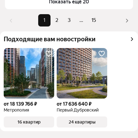
верхней части страницы есть самые частые 
Показать ещё 20
комбинации фильтров, например «» или «»
Помимо удобной сортировки по цене продажи вы 
1
2
3
...
15
можете отсортировать результаты по стоимости 
квадратного метра или площади
Подходящие вам новостройки
от 18 139 766 ₽
от 17 636 640 ₽
Метрополия
Первый Дубровский
16 квартир
24 квартиры