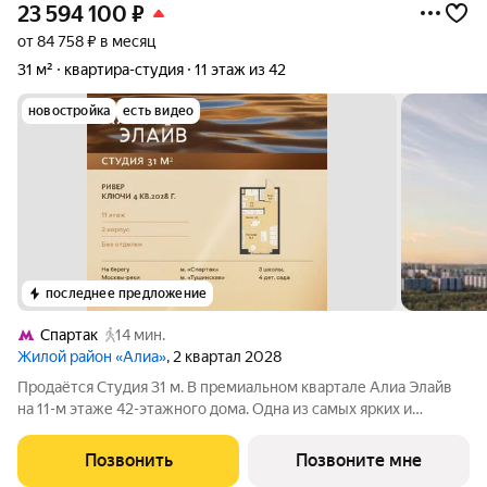
23 594 100
₽
от 84 758 ₽ в месяц
31 м²
квартира-студия
11 этаж из 42
новостройка
есть видео
последнее предложение
Спартак
14 мин.
Жилой район «Алиа»
, 2 квартал 2028
Продаётся Студия 31 м. В премиальном квартале Алиа Элайв
на 11-м этаже 42-этажного дома. Одна из самых ярких и
впечатляющих частей жилого района Алиа премиальный
квартал Алиа Элайв. Это две башни LIGHTHOUSE от бюро
Позвонить
Позвоните мне
APEX на первой береговой линии