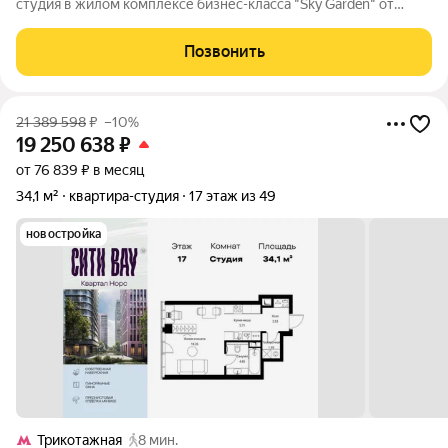
студия в жилом комплексе бизнес-класса "Sky Garden" от
застройщика ФСК. Отделка White Box. Силуэт жилого
комплекса "Sky Garden" лишен эффекта монолитной стены. ЖК
Позвонить
состоит из 4-х корпусов,
21 389 598
₽
–10%
19 250 638
₽
от 76 839 ₽ в месяц
34,1 м²
квартира-студия
17 этаж из 49
новостройка
Трикотажная
8 мин.