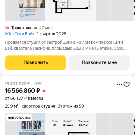
Трикотажная
7 мин.
ЖК «Сити Бэй»
, 4 квартал 2028
Продается студия от застройщика в жилом комплексе Сити
Бэй, квартале Пасифик, площадью 28.90 м на 15 этаже. Срок
сдачи 2 квартал 2028 года. Концепция жилого комплекса Сити
Бэй - настоящий город в городе с отлично развитой
Позвонить
Позвоните мне
инфраструктурой и
18 407 622
₽
–10%
16 566 860
₽
от 66 127 ₽ в месяц
25,9 м²
квартира-студия
31 этаж из 59
новостройка