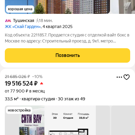
хорошая цена
Тушинская
18 мин.
ЖК «Скай Гарден»
, 4 квартал 2025
Код объекта: 2211857. Продается студия с отделкой вайт бокс в
Москве по адресу: Строительный проезд, д. 9к1. метро
Трикотажная пешком 21 мин. Общая площадь квартиры
составляет 33.4 кв.м. В квартире площадь позволяет выделить
Позвонить
кухню , гостиную, а так
21 685 026
₽
–10%
19 516 524
₽
от 77 900 ₽ в месяц
33,5 м²
квартира-студия
30 этаж из 49
новостройка