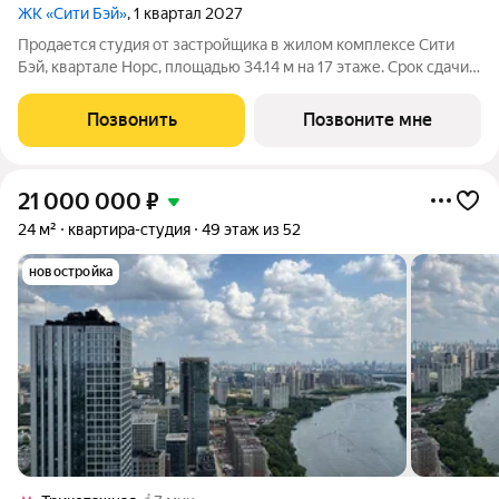
ЖК «Сити Бэй»
, 1 квартал 2027
Продается студия от застройщика в жилом комплексе Сити
Бэй, квартале Норс, площадью 34.14 м на 17 этаже. Срок сдачи 1
квартал 2027 года. Концепция жилого комплекса Сити Бэй -
настоящий город в городе с отлично развитой
Позвонить
Позвоните мне
инфраструктурой и собственной
21 000 000
₽
24 м²
квартира-студия
49 этаж из 52
новостройка