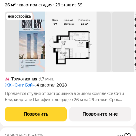
26 м²
квартира-студия
29 этаж из 59
новостройка
Трикотажная
7 мин.
ЖК «Сити Бэй»
, 4 квартал 2028
Продается студия от застройщика в жилом комплексе Сити
Бэй, квартале Пасифик, площадью 26 м на 29 этаже. Срок
сдачи 2 квартал 2028 года. Концепция жилого комплекса Сити
Бэй - настоящий город в городе с отлично развитой
Позвонить
Позвоните мне
инфраструктурой и собственной
19 984 550
₽
–10%