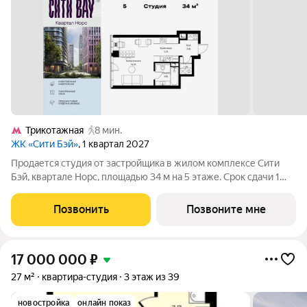
Трикотажная
8 мин.
ЖК «Сити Бэй»
, 1 квартал 2027
Продается студия от застройщика в жилом комплексе Сити
Бэй, квартале Норс, площадью 34 м на 5 этаже. Срок сдачи 1
квартал 2027 года. Концепция жилого комплекса Сити Бэй -
настоящий город в городе с отлично развитой
Позвонить
Позвоните мне
инфраструктурой и собственной
17 000 000
₽
27 м²
квартира-студия
3 этаж из 39
новостройка
онлайн показ