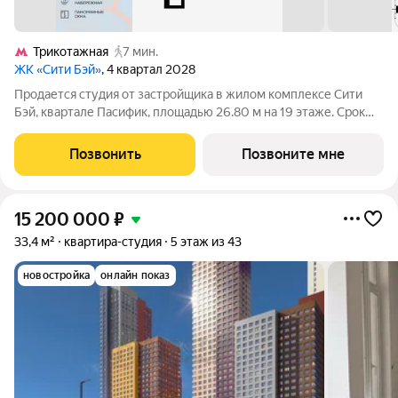
Трикотажная
7 мин.
ЖК «Сити Бэй»
, 4 квартал 2028
Продается студия от застройщика в жилом комплексе Сити
Бэй, квартале Пасифик, площадью 26.80 м на 19 этаже. Срок
сдачи 2 квартал 2028 года. Концепция жилого комплекса Сити
Бэй - настоящий город в городе с отлично развитой
Позвонить
Позвоните мне
инфраструктурой и
15 200 000
₽
33,4 м²
квартира-студия
5 этаж из 43
новостройка
онлайн показ