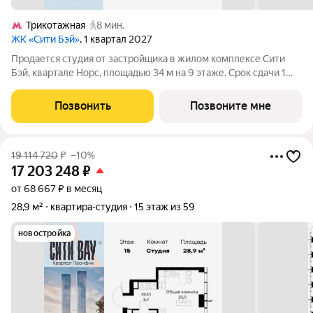
Трикотажная
8 мин.
ЖК «Сити Бэй»
, 1 квартал 2027
Продается студия от застройщика в жилом комплексе Сити
Бэй, квартале Норс, площадью 34 м на 9 этаже. Срок сдачи 1
квартал 2027 года. Концепция жилого комплекса Сити Бэй -
настоящий город в городе с отлично развитой
Позвонить
Позвоните мне
инфраструктурой и собственной
19 114 720
₽
–10%
17 203 248
₽
от 68 667 ₽ в месяц
28,9 м²
квартира-студия
15 этаж из 59
новостройка