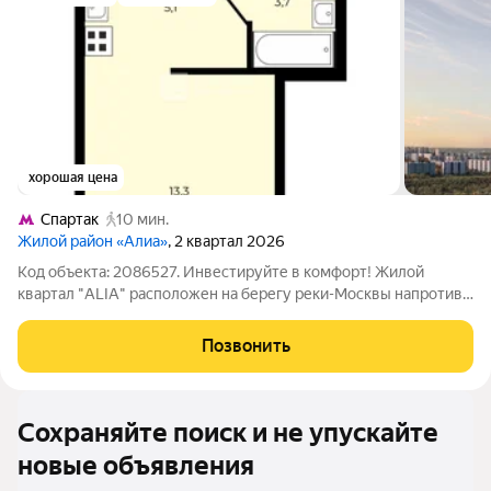
хорошая цена
Спартак
10 мин.
Жилой район «Алиа»
, 2 квартал 2026
Код объекта: 2086527. Инвестируйте в комфорт! Жилой
квартал "ALIA" расположен на берегу реки-Москвы напротив
зеленой зоны Большого Строгинского затона и Серебряного
бора. Метро «Тушинская» и «Спартак» находятся в 15 минутах
Позвонить
пешком. Создайте свой
Сохраняйте поиск и не упускайте
новые объявления