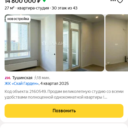
14 800 000
₽
27 м²
квартира-студия
30 этаж из 43
новостройка
Тушинская
18 мин.
ЖК «Скай Гарден»
, 4 квартал 2025
Код объекта: 2160549. Продам великолепную студию со всеми
удобствами полноценной однокомнатной квартиры !
Продуманная планировка, два окна, удобная комната где с
легкостью разместиться спальное место, ТВ-зона, шкаф для
Позвонить
хранения вещей. Кухня 6,7 кв.м