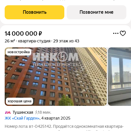
сдачи 2 квартал 2028 года. Концепция жилого комплекса Сити
Бэй - настоящий город в городе с отлично развитой
Позвонить
Позвоните мне
инфраструктурой и
14 000 000
₽
26 м²
квартира-студия
29 этаж из 43
новостройка
хорошая цена
Тушинская
18 мин.
ЖК «Скай Гарден»
, 4 квартал 2025
Номер лота: вт-0425142. Продаётся однокомнатная квартира-