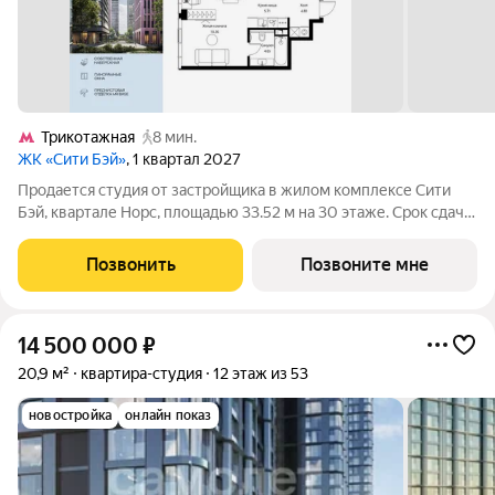
Трикотажная
8 мин.
ЖК «Сити Бэй»
, 1 квартал 2027
Продается студия от застройщика в жилом комплексе Сити
Бэй, квартале Норс, площадью 33.52 м на 30 этаже. Срок сдачи
1 квартал 2027 года. Концепция жилого комплекса Сити Бэй -
настоящий город в городе с отлично развитой
Позвонить
Позвоните мне
инфраструктурой и собственной
14 500 000
₽
20,9 м²
квартира-студия
12 этаж из 53
новостройка
онлайн показ