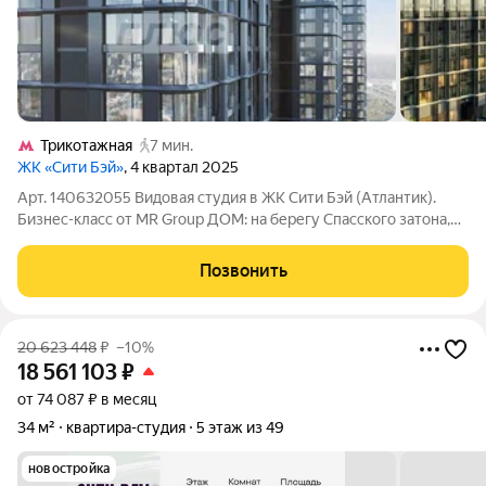
Трикотажная
7 мин.
ЖК «Сити Бэй»
, 4 квартал 2025
Арт. 140632055 Видовая студия в ЖК Сити Бэй (Атлантик).
Бизнес-класс от MR Group ДОМ: на берегу Спасского затона,
Покровское Стрешнево на северо-западе Москвы, на
территории комплекса 5 кварталов Indian, Atlantic, North, Cliff,
Позвонить
Pacific. особенная
20 623 448
₽
–10%
18 561 103
₽
от 74 087 ₽ в месяц
34 м²
квартира-студия
5 этаж из 49
новостройка