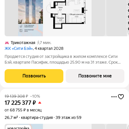
Трикотажная
7 мин.
ЖК «Сити Бэй»
, 4 квартал 2028
Продается студия от застройщика в жилом комплексе Сити
Бэй, квартале Пасифик, площадью 25.90 м на 31 этаже. Срок
сдачи 2 квартал 2028 года. Концепция жилого комплекса Сити
Бэй - настоящий город в городе с отлично развитой
Позвонить
Позвоните мне
инфраструктурой и
19 139 308
₽
–10%
17 225 377
₽
от 68 755 ₽ в месяц
26,7 м²
квартира-студия
39 этаж из 59
новостройка