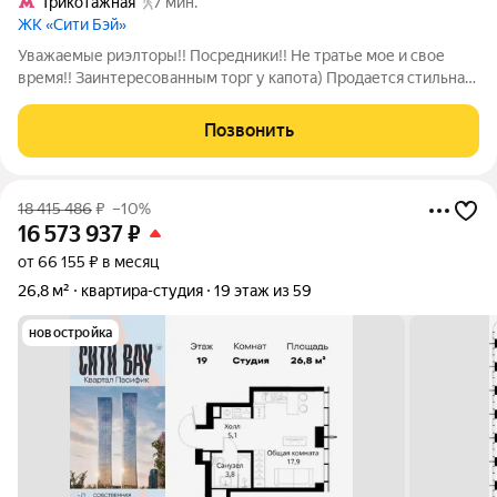
Трикотажная
7 мин.
ЖК «Сити Бэй»
Уважаемые риэлторы!! Посредники!! Не тратье мое и свое
время!! Заинтересованным торг у капота) Продается стильная
студия в современном жилом комплексе! Квартира площадью
24 кв. м находится на 49-м этаже 52-этажного дома, что
Позвонить
открывает потрясающие
18 415 486
₽
–10%
16 573 937
₽
от 66 155 ₽ в месяц
26,8 м²
квартира-студия
19 этаж из 59
новостройка