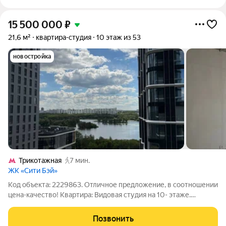
15 500 000
₽
21,6 м²
квартира-студия
10 этаж из 53
новостройка
Трикотажная
7 мин.
ЖК «Сити Бэй»
Код объекта: 2229863. Отличное предложение, в соотношении
цена-качество! Квартира: Видовая студия на 10- этаже.
Отделка White box. Дом: Современный ЖК бизнес-класса на
берегу Москва реки. Охраняемая входная группа с
Позвонить
дизайнерским лобби.