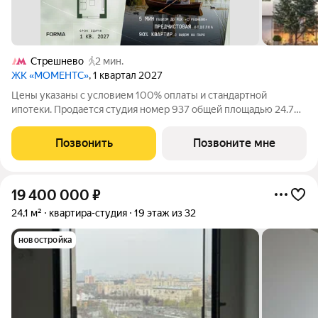
Стрешнево
2 мин.
ЖК «МОМЕНТС»
, 1 квартал 2027
Цены указаны с условием 100% оплаты и стандартной
ипотеки. Продается студия номер 937 общей площадью 24.7
кв.м. на 7-м этаже 34 этажного дома, корпус 2.2. С
предчистовой отделкой. МОМЕНТС ЖК бизнес-класса,
Позвонить
Позвоните мне
расположен на расстоянии вытянутой руки от
19 400 000
₽
24,1 м²
квартира-студия
19 этаж из 32
новостройка