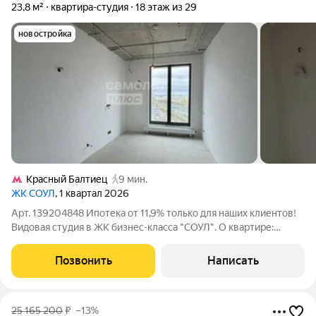
23,8 м²
квартира-студия
18 этаж из 29
новостройка
Красный Балтиец
9 мин.
ЖК СОУЛ
, 1 квартал 2026
Арт. 139204848 Ипотека от 11,9% только для наших клиентов!
Видовая студия в ЖК бизнес-класса "СОУЛ". О квартире:
Студия общей площадью 23.8 кв.м. Отделка White Box Max:
стяжка пола, выровненные стены, разводка электрики и
Позвонить
Написать
сантехники. Панорамное
25 165 200
₽
–13%