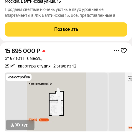
Москва
,
Балтийская улица
,
15
Продаем светлые и очень уютные двух уровневые
апартаменты в ЖК Балтийская 15. Все, представленные в
объявлении фотографии, соответствуют реальному
состоянию. В стоимость входит вся мебель, техника и
Позвонить
продуманный дизайнерский интерьер. На первом этаже:
15 895 000
₽
от 57 101 ₽ в месяц
25 м²
квартира-студия
2 этаж из 12
новостройка
3D-тур