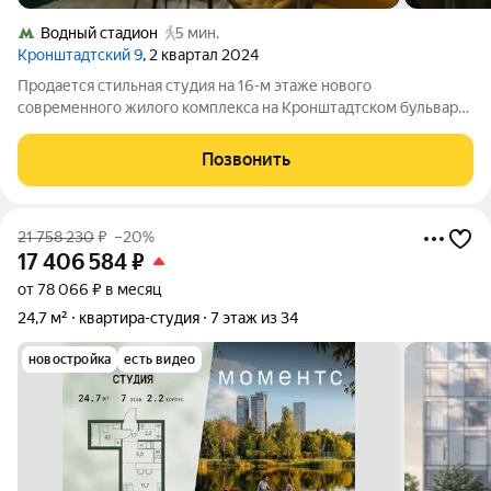
Водный стадион
5 мин.
Кронштадтский 9
, 2 квартал 2024
Продается стильная студия на 16-м этаже нового
современного жилого комплекса на Кронштадтском бульваре,
9к6. Общая площадь квартиры 24 кв.м. Дом построен в 2024
году, всего 32 этажа. До метро "Водный стадион" всего 5
Позвонить
минут пешком. Квартира с
21 758 230
₽
–20%
17 406 584
₽
от 78 066 ₽ в месяц
24,7 м²
квартира-студия
7 этаж из 34
новостройка
есть видео