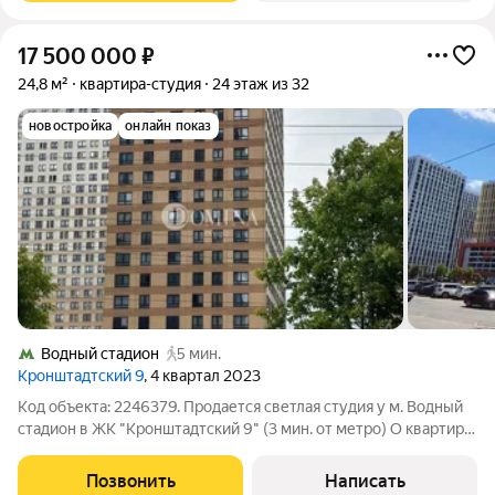
17 500 000
₽
24,8 м²
квартира-студия
24 этаж из 32
новостройка
онлайн показ
Водный стадион
5 мин.
Кронштадтский 9
, 4 квартал 2023
Код объекта: 2246379. Продается светлая студия у м. Водный
стадион в ЖК "Кронштадтский 9" (3 мин. от метро) О квартире:
-функциональная планировка, широкие окна; -состояние:
сейчас в ней производится ремонт, и есть возможность
Позвонить
Написать