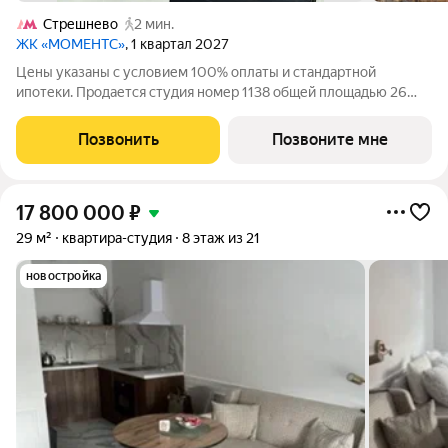
Стрешнево
2 мин.
ЖК «МОМЕНТС»
, 1 квартал 2027
Цены указаны с условием 100% оплаты и стандартной
ипотеки. Продается студия номер 1138 общей площадью 26
кв.м. на 20-м этаже 34 этажного дома, корпус 2.2. С
предчистовой отделкой. МОМЕНТС ЖК бизнес-класса,
Позвонить
Позвоните мне
расположен на расстоянии вытянутой руки от
17 800 000
₽
29 м²
квартира-студия
8 этаж из 21
новостройка