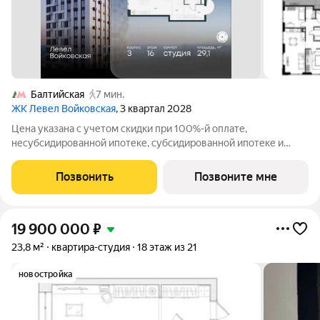
Балтийская
7 мин.
ЖК Левел Войковская
, 3 квартал 2028
Цена указана с учетом скидки при 100%-й оплате,
несубсидированной ипотеке, субсидированной ипотеке и
процентной рассрочке. Если вы являетесь агентом,
зафиксируйте клиента в личном кабинете до обращения за
Позвонить
Позвоните мне
консультацией. Продается студия площадью 29.1
19 900 000
₽
23,8 м²
квартира-студия
18 этаж из 21
новостройка