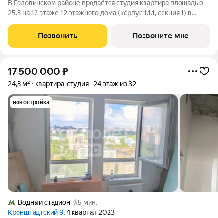
В Головинском районе продаётся студия квартира площадью
25.8 на 12 этаже 12 этажного дома (корпус 1.1.1, секция 1) в
проекте ПИК «Кронштадтский 9». Удобное расположение 3
минуты пешком до станции метро «Водный стадион». 2
Позвонить
Позвоните мне
минуты на автомобиле до
17 500 000
₽
24,8 м²
квартира-студия
24 этаж из 32
новостройка
Водный стадион
5 мин.
Кронштадтский 9
, 4 квартал 2023