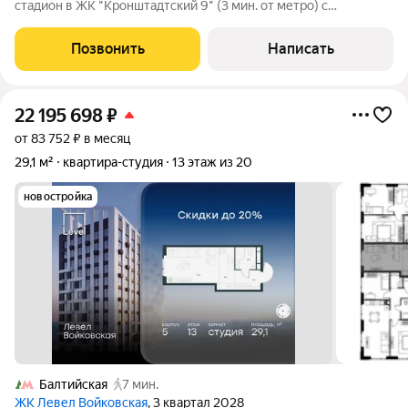
стадион в ЖК "Кронштадтский 9" (3 мин. от метро) с
уникальной возможностью сделать ремонт под свой запрос за
счет продавца. О квартире: -функциональная планировка,
Позвонить
Написать
широкие окна; -состояние:
22 195 698
₽
от 83 752 ₽ в месяц
29,1 м²
квартира-студия
13 этаж из 20
новостройка
Балтийская
7 мин.
ЖК Левел Войковская
, 3 квартал 2028