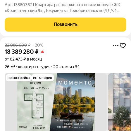
Арт. 138803621 Квартира расположена в новом корпусе ЖК
«Кронштадтский 9». Документы: Приобреталась по ДДУ. 1
взрослый собственник без. залогов и обременений. полный
стоимость в договоре Дом и жилой комплекс: Класс: Комфорт-
Позвонить
класс. Паркинг:
22 986 600
₽
–20%
18 389 280
₽
от 82 473 ₽ в месяц
26 м²
квартира-студия
20 этаж из 34
новостройка
есть видео