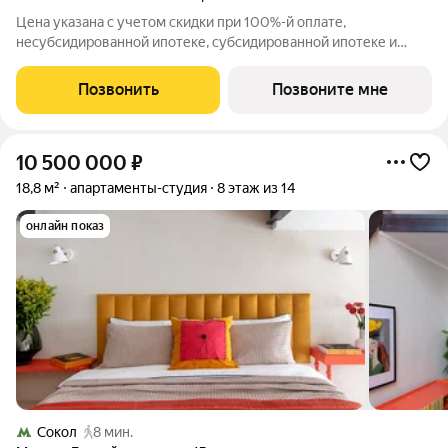
Цена указана с учетом скидки при 100%-й оплате,
несубсидированной ипотеке, субсидированной ипотеке и
процентной рассрочке. Если вы являетесь агентом,
зафиксируйте клиента в личном кабинете до обращения за
Позвонить
Позвоните мне
консультацией. Продается студия площадью 29.1
10 500 000
₽
18,8 м²
апартаменты-студия
8 этаж из 14
онлайн показ
Сокол
8 мин.