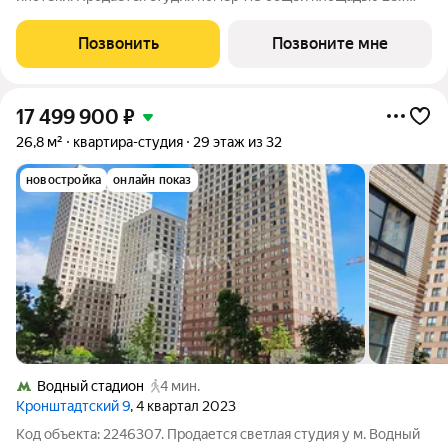
кв.м. на 9-м этаже 30 этажного дома, корпус 2.1. С
предчистовой отделкой. МОМЕНТС ЖК бизнес-класса,
Позвонить
Позвоните мне
расположен на расстоянии вытянутой руки от
17 499 900
₽
26,8 м²
квартира-студия
29 этаж из 32
новостройка
онлайн показ
Водный стадион
4 мин.
Кронштадтский 9
, 4 квартал 2023
Код объекта: 2246307. Продается светлая студия у м. Водный