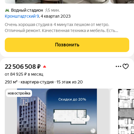
Водный стадион
5 мин.
Кронштадтский 9
, 4 квартал 2023
Очень хорошая студия в 4 минутах пешком от метро.
Отличный ремонт. Качественная техника и мебель. Есть
кондиционер. Водонагреватель. Полотенцесушитель
электрический. Есть большой шкаф в прихожей. 1 взрослый
Позвонить
собственник. Нет зарегистрированных. Всё
22 506 508
₽
от 84 925 ₽ в месяц
29,1 м²
квартира-студия
15 этаж из 20
новостройка