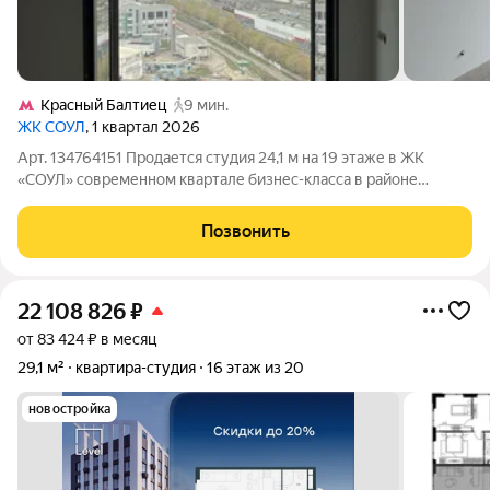
Красный Балтиец
9 мин.
ЖК СОУЛ
, 1 квартал 2026
Арт. 134764151 Продается студия 24,1 м на 19 этаже в ЖК
«СОУЛ» современном квартале бизнес-класса в районе
Аэропорт, в 10 минутах пешком от метро «Сокол». Квартира
расположена в проекте от девелопера FORMA, где
Позвонить
сочетаются выразительная архитектура,
22 108 826
₽
от 83 424 ₽ в месяц
29,1 м²
квартира-студия
16 этаж из 20
новостройка