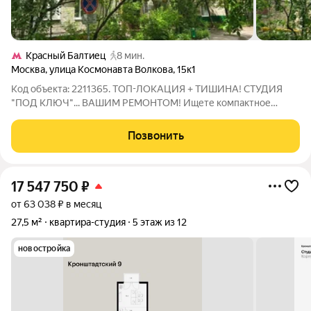
Красный Балтиец
8 мин.
Москва
,
улица Космонавта Волкова
,
15к1
Код объекта: 2211365. ТОП-ЛОКАЦИЯ + ТИШИНА! СТУДИЯ
"ПОД КЛЮЧ"... ВАШИМ РЕМОНТОМ! Ищете компактное
жилье в Москве? Предлагается к продаже небольшая студия в
востребованном районе, в шаговой доступности от метро.
Позвонить
Студия без отделки полная свобода для
17 547 750
₽
от 63 038 ₽ в месяц
27,5 м²
квартира-студия
5 этаж из 12
новостройка