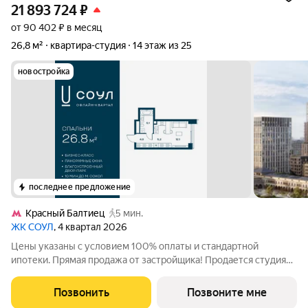
21 893 724
₽
от 90 402 ₽ в месяц
26,8 м²
квартира-студия
14 этаж из 25
новостройка
последнее предложение
Красный Балтиец
5 мин.
ЖК СОУЛ
, 4 квартал 2026
Цены указаны с условием 100% оплаты и стандартной
ипотеки. Прямая продажа от застройщика! Продается студия
номер 121 общей площадью 26.8 кв.м. на 14-м этаже 25
этажного дома, Корпус 3. С предчистовой отделкой. Проект
Позвонить
Позвоните мне
бизнес-класса СОУЛ от девелопера