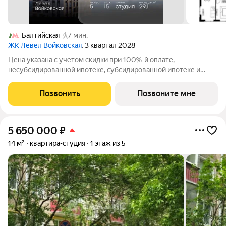
Балтийская
7 мин.
ЖК Левел Войковская
, 3 квартал 2028
Цена указана с учетом скидки при 100%-й оплате,
несубсидированной ипотеке, субсидированной ипотеке и
процентной рассрочке. Если вы являетесь агентом,
зафиксируйте клиента в личном кабинете до обращения за
Позвонить
Позвоните мне
консультацией. Продается студия площадью 29.1
5 650 000
₽
14 м²
квартира-студия
1 этаж из 5