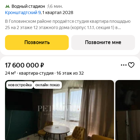
Водный стадион
6 мин.
Кронштадтский 9
, 1 квартал 2028
В Головинском районе продаётся студия квартира площадью
25 на 2 этаже 12 этажного дома (корпус 1.1.1, секция 1) в
проекте ПИК «Кронштадтский 9». Удобное расположение 3
минуты пешком до станции метро «Водный стадион». 2
Позвонить
Позвоните мне
минуты на автомобиле до
17 600 000
₽
24 м²
квартира-студия
16 этаж из 32
новостройка
онлайн показ