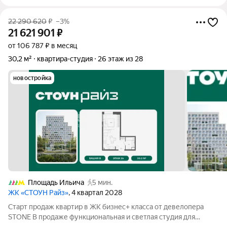
22 290 620
₽
–3%
21 621 901
₽
от 106 787 ₽ в месяц
30,2 м²
квартира-студия
26 этаж из 28
новостройка
Площадь Ильича
5 мин.
ЖК «СТОУН Райз»
, 4 квартал 2028
Старт продаж квартир в ЖК бизнес+ класса от девелопера
STONE В продаже функциональная и светлая студия для