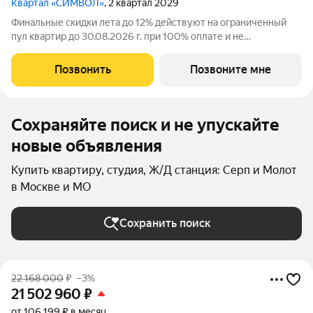
Квартал «СИМВОЛ»
, 2 квартал 2029
Финальные скидки лета до 12% действуют на ограниченный
пул квартир до 30.08.2026 г. при 100% оплате и не
субсидированной ипотеке. Продается квартира-студия от
застройщика: общая площадь 28.60 м, жилая 15.70 м, кухня
Позвонить
Позвоните мне
5.00 м, 8-й этаж, жилой квартал
Сохраняйте поиск и не упускайте
новые объявления
Купить квартиру, студия, Ж/Д станция: Серп и Молот
в Москве и МО
Сохранить поиск
22 168 000
₽
–3%
21 502 960
₽
от 106 199 ₽ в месяц