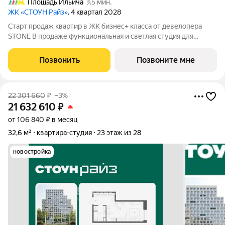
Площадь Ильича
5 мин.
ЖК «СТОУН Райз»
, 4 квартал 2028
Старт продаж квартир в ЖК бизнес+ класса от девелопера
STONE В продаже функциональная и светлая студия для
реализации любого дизайн-решения, идеально подходящая
молодым парам и небольшим семьям. Квартира расположена
Позвонить
Позвоните мне
в камерном низкоэтажном жилом
22 301 660
₽
–3%
21 632 610
₽
от 106 840 ₽ в месяц
32,6 м²
квартира-студия
23 этаж из 28
новостройка