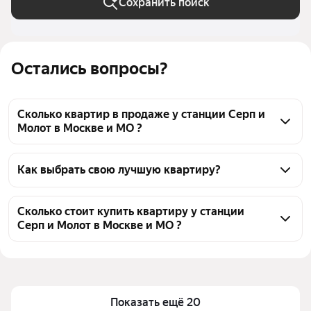
Сохранить поиск
Остались вопросы?
Сколько квартир в продаже у станции Серп и
Молот в Москве и МО ?
На Яндекс Недвижимости в продаже у станции 
Серп и Молот в Москве и МО 50 квартир 50 
Как выбрать свою лучшую квартиру?
объявлений от застройщиков
Чтобы купить квартиру - студию с террасой у 
станции Серп и Молот, воспользуйтесь тепловой 
Сколько стоит купить квартиру у станции
Серп и Молот в Москве и МО ?
картой для оценки инфраструктуры и 
транспортной доступности в выбранном районе у 
Цена за квадратный метр
617 000 — 783 049 ₽
станции Серп и Молот в Москве и МО
Площадь
28 — 44 м²
Для легкого выбора подходящей квартиры в 
Самый дорогой объект
28,58 млн ₽
верхней части страницы есть самые частые 
Показать ещё 20