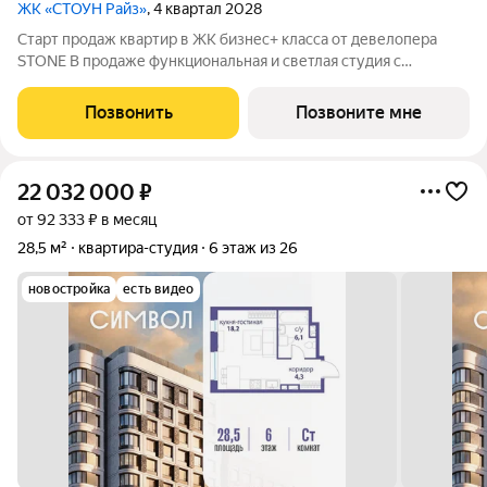
ЖК «СТОУН Райз»
, 4 квартал 2028
Старт продаж квартир в ЖК бизнес+ класса от девелопера
STONE В продаже функциональная и светлая студия с
балконом для реализации любого дизайн-решения, идеально
подходящая молодым парам и небольшим семьям. Квартира
Позвонить
Позвоните мне
расположена в камерном низкоэтажном
22 032 000
₽
от 92 333 ₽ в месяц
28,5 м²
квартира-студия
6 этаж из 26
новостройка
есть видео