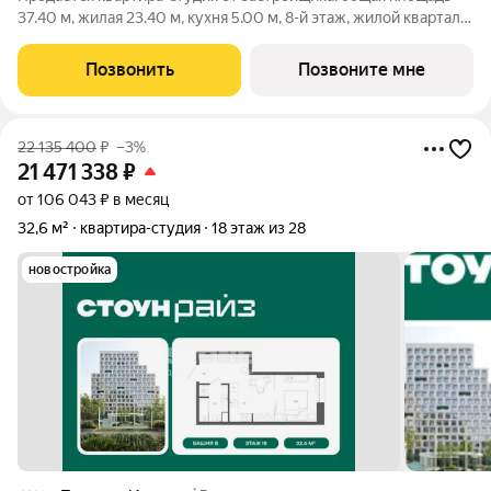
37.40 м, жилая 23.40 м, кухня 5.00 м, 8-й этаж, жилой квартал
«Гордость», корпус 36 (секция 4). Срок сдачи: 2 квартал 2029
года. Позвоните сейчас и забронируйте квартиру! Квартал
Позвонить
Позвоните мне
бизнес-класса
22 135 400
₽
–3%
21 471 338
₽
от 106 043 ₽ в месяц
32,6 м²
квартира-студия
18 этаж из 28
новостройка