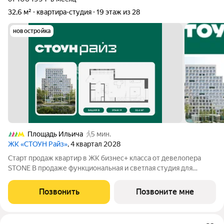
32,6 м²
квартира-студия
19 этаж из 28
новостройка
Площадь Ильича
5 мин.
ЖК «СТОУН Райз»
, 4 квартал 2028
Старт продаж квартир в ЖК бизнес+ класса от девелопера
STONE В продаже функциональная и светлая студия для
реализации любого дизайн-решения, идеально подходящая
молодым парам и небольшим семьям. Квартира расположена
Позвонить
Позвоните мне
в камерном низкоэтажном жилом