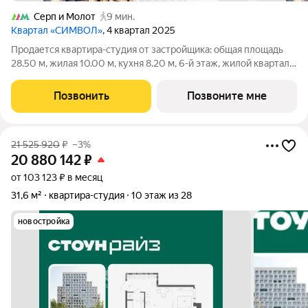
Серп и Молот
9 мин.
Квартал «СИМВОЛ»
, 4 квартал 2025
Продается квартира-студия от застройщика: общая площадь
28.50 м, жилая 10.00 м, кухня 8.20 м, 6-й этаж, жилой квартал
«Вдохновение», корпус 29 (секция 3). Срок сдачи: 4 квартал
2025 года. Позвоните сейчас и забронируйте квартиру!
Позвонить
Позвоните мне
Квартал
21 525 920
₽
–3%
20 880 142
₽
от 103 123 ₽ в месяц
31,6 м²
квартира-студия
10 этаж из 28
новостройка