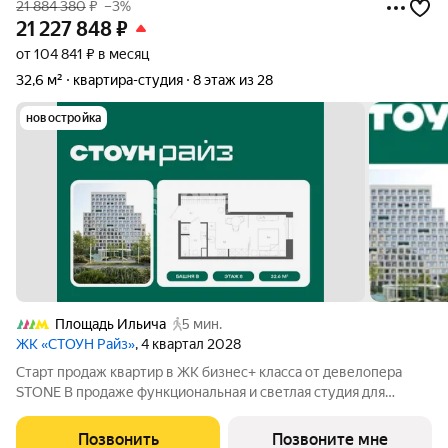
21 884 380
₽
–3%
21 227 848
₽
от 104 841 ₽ в месяц
32,6 м²
квартира-студия
8 этаж из 28
новостройка
Площадь Ильича
5 мин.
ЖК «СТОУН Райз»
, 4 квартал 2028
Старт продаж квартир в ЖК бизнес+ класса от девелопера
STONE В продаже функциональная и светлая студия для
реализации любого дизайн-решения, идеально подходящая
молодым парам и небольшим семьям. Квартира расположена
Позвонить
Позвоните мне