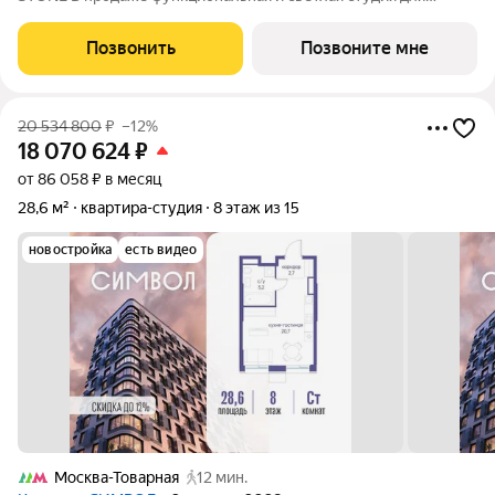
реализации любого дизайн-решения, идеально подходящая
молодым парам и небольшим семьям. Квартира расположена
Позвонить
Позвоните мне
в камерном низкоэтажном жилом
20 534 800
₽
–12%
18 070 624
₽
от 86 058 ₽ в месяц
28,6 м²
квартира-студия
8 этаж из 15
новостройка
есть видео
Москва-Товарная
12 мин.