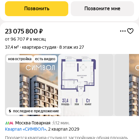
реализации любого дизайн-решения, идеально подходящая
молодым парам и небольшим семьям. Квартира расположена
Позвонить
Позвоните мне
в камерном низкоэтажном жилом
23 075 800
₽
от 96 707 ₽ в месяц
37,4 м²
квартира-студия
8 этаж из 27
новостройка
есть видео
последнее предложение
Москва-Товарная
12 мин.
Квартал «СИМВОЛ»
, 2 квартал 2029
Продается квартира-студия от застройщика: общая площадь