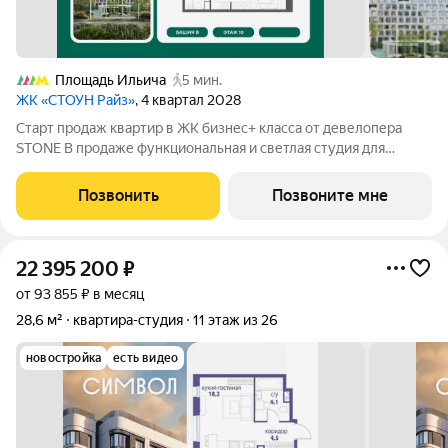
Площадь Ильича
5 мин.
ЖК «СТОУН Райз»
, 4 квартал 2028
Старт продаж квартир в ЖК бизнес+ класса от девелопера
STONE В продаже функциональная и светлая студия для
реализации любого дизайн-решения, идеально подходящая
молодым парам и небольшим семьям. Квартира расположена
Позвонить
Позвоните мне
в камерном низкоэтажном жилом
22 395 200
₽
от 93 855 ₽ в месяц
28,6 м²
квартира-студия
11 этаж из 26
новостройка
есть видео