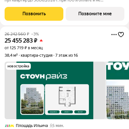
пул квартир до 30.08.2026 г. при 100% оплате и не
субсидированной ипотеке. Продается квартира-студия от
застройщика: общая площадь 28.60 м, жилая 15.70 м, кухня
Позвонить
Позвоните мне
5.00 м, 4-й этаж, жилой квартал
26 242 560
₽
–3%
25 455 283
₽
от 125 719 ₽ в месяц
38,4 м²
квартира-студия
7 этаж из 16
новостройка
Площадь Ильича
5 мин.