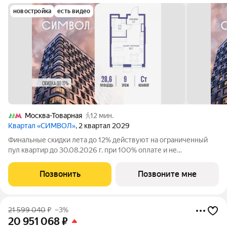
новостройка
есть видео
Москва-Товарная
12 мин.
Квартал «СИМВОЛ»
, 2 квартал 2029
Финальные скидки лета до 12% действуют на ограниченный
пул квартир до 30.08.2026 г. при 100% оплате и не
субсидированной ипотеке. Продается квартира-студия от
застройщика: общая площадь 28.60 м, жилая 15.70 м, кухня
Позвонить
Позвоните мне
5.00 м, 9-й этаж, жилой квартал
21 599 040
₽
–3%
20 951 068
₽