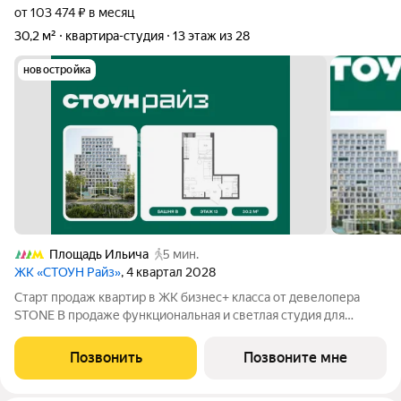
от 103 474 ₽ в месяц
30,2 м²
квартира-студия
13 этаж из 28
новостройка
Площадь Ильича
5 мин.
ЖК «СТОУН Райз»
, 4 квартал 2028
Старт продаж квартир в ЖК бизнес+ класса от девелопера
STONE В продаже функциональная и светлая студия для
реализации любого дизайн-решения, идеально подходящая
молодым парам и небольшим семьям. Квартира расположена
Позвонить
Позвоните мне
в камерном низкоэтажном жилом