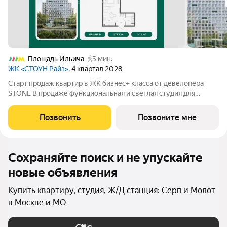
Площадь Ильича
5 мин.
ЖК «СТОУН Райз»
, 4 квартал 2028
Старт продаж квартир в ЖК бизнес+ класса от девелопера
STONE В продаже функциональная и светлая студия для
реализации любого дизайн-решения, идеально подходящая
молодым парам и небольшим семьям. Квартира расположена
Позвонить
Позвоните мне
в камерном низкоэтажном жилом
Сохраняйте поиск и не упускайте
новые объявления
Купить квартиру, студия, Ж/Д станция: Серп и Молот
в Москве и МО