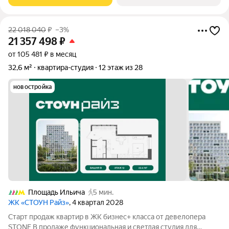
бизнес-класса
22 018 040
₽
–3%
21 357 498
₽
от 105 481 ₽ в месяц
32,6 м²
квартира-студия
12 этаж из 28
новостройка
Площадь Ильича
5 мин.
ЖК «СТОУН Райз»
, 4 квартал 2028
Старт продаж квартир в ЖК бизнес+ класса от девелопера
STONE В продаже функциональная и светлая студия для