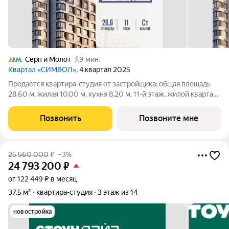
Серп и Молот
9 мин.
Квартал «СИМВОЛ»
, 4 квартал 2025
Продается квартира-студия от застройщика: общая площадь
28.60 м, жилая 10.00 м, кухня 8.20 м, 11-й этаж, жилой квартал
«Вдохновение», корпус 29 (секция 3). Срок сдачи: 4 квартал
2025 года. Позвоните сейчас и забронируйте квартиру!
Позвонить
Позвоните мне
Квартал
25 560 000
₽
–3%
24 793 200
₽
от 122 449 ₽ в месяц
37,5 м²
квартира-студия
3 этаж из 14
новостройка