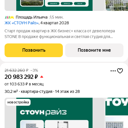
Площадь Ильича
5 мин.
ЖК «СТОУН Райз»
, 4 квартал 2028
Старт продаж квартир в ЖК бизнес+ класса от девелопера
STONE В продаже функциональная и светлая студия для
реализации любого дизайн-решения, идеально подходящая
молодым парам и небольшим семьям. Квартира расположена
Позвонить
Позвоните мне
в камерном низкоэтажном жилом
21 632 260
₽
–3%
20 983 292
₽
от 103 633 ₽ в месяц
30,2 м²
квартира-студия
14 этаж из 28
новостройка