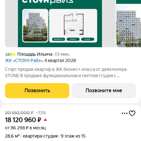
Площадь Ильича
5 мин.
ЖК «СТОУН Райз»
, 4 квартал 2028
Старт продаж квартир в ЖК бизнес+ класса от девелопера
STONE В продаже функциональная и светлая студия с
балконом для реализации любого дизайн-решения, идеально
подходящая молодым парам и небольшим семьям. Квартира
Позвонить
Позвоните мне
расположена в камерном низкоэтажном
20 592 000
₽
–12%
18 120 960
₽
от 86 298 ₽ в месяц
28,6 м²
квартира-студия
9 этаж из 15