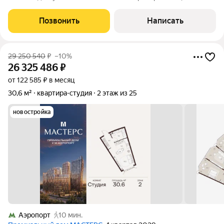
Красный Балтиец. Входная группа, охрана, домофон,
видеонаблюдение. Своя территория, бесплатная охраняемая
Позвонить
Написать
наземная парковка на территории.
29 250 540
₽
–10%
26 325 486
₽
от 122 585 ₽ в месяц
30,6 м²
квартира-студия
2 этаж из 25
новостройка
Аэропорт
10 мин.