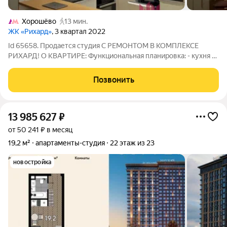
Хорошёво
13 мин.
ЖК «Рихард»
, 3 квартал 2022
Id 65658. Продается студия С РЕМОНТОМ В КОМПЛЕКСЕ
РИХАРД! О КВАРТИРЕ: Функциональная планировка: - кухня -
гостиная , - просторный коридор и совмещенный санузел с
душевой кабиной. Ремонт не инвестиционный, сделан
Позвонить
качественно. Все полностью готово для
13 985 627
₽
от 50 241 ₽ в месяц
19,2 м²
апартаменты-студия
22 этаж из 23
новостройка