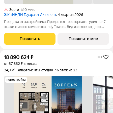
Зорге
10 мин.
ЖК «ИНДИ Тауэрз от Аквилон»
, 4 квартал 2026
Продажа от застройщика. Продается просторная студия на 17
этаже жилого комплекса Indy Towers. Вид из окон: во двор.
Срок сдачи: 4 кв. 2026 г. Отделка: Квартиры продаются с
отделкой WhiteBox. - Вам не придется заниматься черновыми
Позвонить
Позвоните мне
работами. -
18 890 624
₽
от 67 862 ₽ в месяц
24,9 м²
апартаменты-студия
16 этаж из 23
новостройка