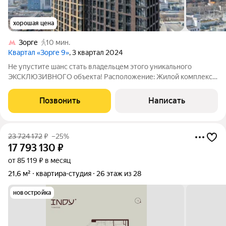
хорошая цена
Зорге
10 мин.
Квартал «Зорге 9»
, 3 квартал 2024
Не упустите шанс стать владельцем этого уникального
ЭКСКЛЮЗИВНОГО объекта! Расположение: Жилой комплекс
"Зорге № 9", центр Хорошевского района, СЗАО Москвы.
Апартаменты без отделки, располагаются в корпусе
Позвонить
Написать
MANHATTAN, ул. Зорге, д.9А, корпус 6. Один
23 724 172
₽
–25%
17 793 130
₽
от 85 119 ₽ в месяц
21,6 м²
квартира-студия
26 этаж из 28
новостройка