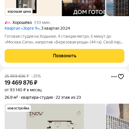
хорошая цена
Хорошёво
10 мин.
Квартал «Зорге 9»
, 3 квартал 2024
Готовая студия на Ходынке. 4 станции метро, 5 минут до
«Москва-Сити», напротив «Березовая роща» (44 га). Свой парк
2 га с фонтанами, беллмен и консьерж 24/7, роскошные лобби,
фитнес-центр 3000 м, 5 ресторанов, ВкусВилл, и т.д. Ходынка
Позвонить
новый деловой
25 959 836
₽
–25%
19 469 876
₽
от 93 140 ₽ в месяц
26,9 м²
квартира-студия
22 этаж из 23
новостройка