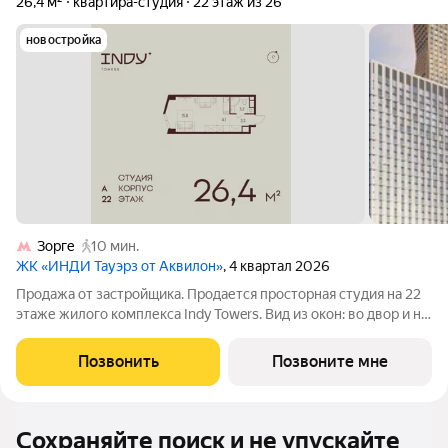
26,4 м²
квартира-студия
22 этаж из 26
новостройка
Зорге
10 мин.
ЖК «ИНДИ Тауэрз от Аквилон»
, 4 квартал 2026
Продажа от застройщика. Продается просторная студия на 22
этаже жилого комплекса Indy Towers. Вид из окон: во двор и на
улицу. Срок сдачи: 4 кв. 2026 г. Отделка: Квартиры продаются с
отделкой WhiteBox. - Вам не придется заниматься черновыми
Позвонить
Позвоните мне
работами.
Сохраняйте поиск и не упускайте