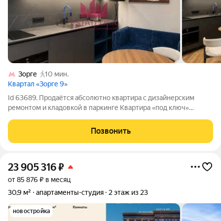
Зорге
10 мин.
Квартал «Зорге 9»
Id 63689. Продаётся абсолютно квартира с дизайнерским
ремонтом и кладовкой в паркинге Квартира «под ключ»
ремонт сделан с душой и для себя Сделан качественный
дизайнерский ремонт с использованием премиальных
Позвонить
материалов и мебели. Всё продумано до
23 905 316
₽
от 85 876 ₽ в месяц
30,9 м²
апартаменты-студия
2 этаж из 23
новостройка