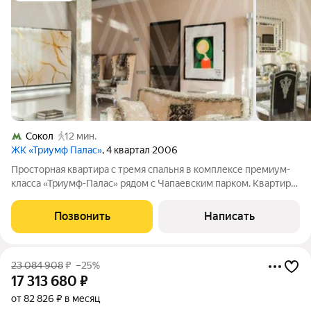
Сокол
12 мин.
ЖК «Триумф Палас»
, 4 квартал 2006
Просторная квартира с тремя спальня в комплексе премиум-
класса «Триумф-Палас» рядом с Чапаевским парком. Квартира
общей площадью 250 м расположена на девятом этаже.
Выполнена авторская отделка. Многоуровневые потолки
Позвонить
Написать
украшают дизайнерские люстры.
23 084 908
₽
–25%
17 313 680
₽
от 82 826 ₽ в месяц