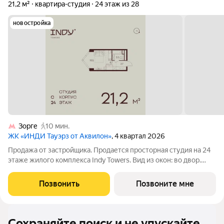
21,2 м²
квартира-студия
24 этаж из 28
новостройка
Зорге
10 мин.
ЖК «ИНДИ Тауэрз от Аквилон»
, 4 квартал 2026
Продажа от застройщика. Продается просторная студия на 24
этаже жилого комплекса Indy Towers. Вид из окон: во двор.
Срок сдачи: 4 кв. 2026 г. Отделка: Квартиры продаются с
отделкой WhiteBox. - Вам не придется заниматься черновыми
Позвонить
Позвоните мне
работами. -
Сохраняйте поиск и не упускайте