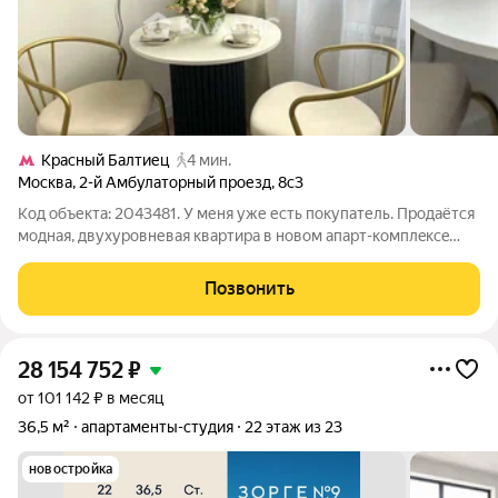
Красный Балтиец
4 мин.
Москва
,
2-й Амбулаторный проезд
,
8с3
Код объекта: 2043481. У меня уже есть покупатель. Продаётся
модная, двухуровневая квартира в новом апарт-комплeкce
центра Москвы на "Ленинградке" в районе метро "Сокол" и
"Аэропорт". Стильный интерьер выполнен профессиональным
Позвонить
дизайнерском, имеет
28 154 752
₽
от 101 142 ₽ в месяц
36,5 м²
апартаменты-студия
22 этаж из 23
новостройка