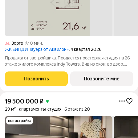
Зорге
10 мин.
ЖК «ИНДИ Тауэрз от Аквилон»
, 4 квартал 2026
Продажа от застройщика. Продается просторная студия на 26
этаже жилого комплекса Indy Towers. Вид из окон: во двор.
Срок сдачи: 4 кв. 2026 г. Отделка: Квартиры продаются с
отделкой WhiteBox. - Вам не придется заниматься черновыми
Позвонить
Позвоните мне
работами. -
19 500 000
₽
29 м²
апартаменты-студия
6 этаж из 20
новостройка