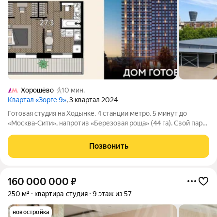
Хорошёво
10 мин.
Квартал «Зорге 9»
, 3 квартал 2024
Готовая студия на Ходынке. 4 станции метро, 5 минут до
«Москва-Сити», напротив «Березовая роща» (44 га). Свой парк
2 га с фонтанами, беллмен и консьерж 24/7, роскошные лобби,
фитнес-центр 3000 м, 5 ресторанов, ВкусВилл, и т.д. Ходынка
Позвонить
новый деловой
160 000 000
₽
250 м²
квартира-студия
9 этаж из 57
новостройка