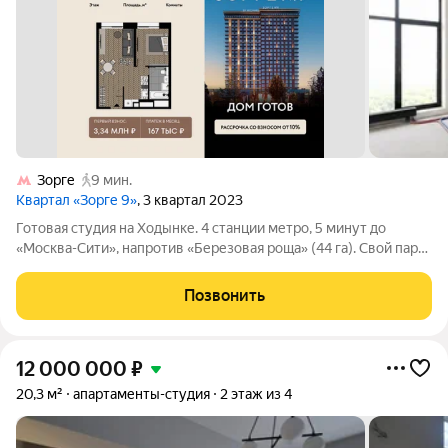
Зорге
9 мин.
Квартал «Зорге 9»
, 3 квартал 2023
Готовая студия на Ходынке. 4 станции метро, 5 минут до
«Москва-Сити», напротив «Березовая роща» (44 га). Свой парк
2 га с фонтанами, беллмен и консьерж 24/7, роскошные лобби,
фитнес-центр 3000 м, 5 ресторанов, ВкусВилл, и т.д. Ходынка
Позвонить
новый деловой
12 000 000
₽
20,3 м²
апартаменты-студия
2 этаж из 4