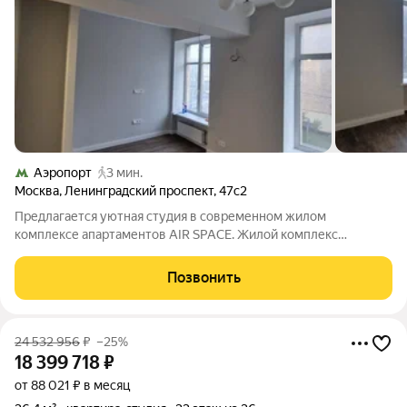
Аэропорт
3 мин.
Москва
,
Ленинградский проспект
,
47с2
Предлагается уютная студия в современном жилом
комплексе апартаментов AIR SPACE. Жилой комплекс
расположен в Северном административном округе Москвы по
адресу: Ленинградский проспект 47 строение 2 в шаговой
Позвонить
доступности от крупных вузов: МФЮА, МАДИ,
24 532 956
₽
–25%
18 399 718
₽
от 88 021 ₽ в месяц