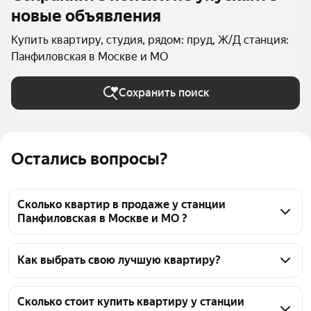
новые объявления
Купить квартиру, студия, рядом: пруд, Ж/Д станция:
Панфиловская в Москве и МО
Сохранить поиск
Остались вопросы?
Сколько квартир в продаже у станции
Панфиловская в Москве и МО ?
На Яндекс Недвижимости в продаже у станции 
Панфиловская в Москве и МО 111 квартир, из них 1 
Как выбрать свою лучшую квартиру?
объявление от собственников, 29 объявлений от 
Чтобы купить квартиру - студию рядом с прудом у 
агентств, 81 объявление от застройщиков
станции Панфиловская, воспользуйтесь тепловой 
Сколько стоит купить квартиру у станции