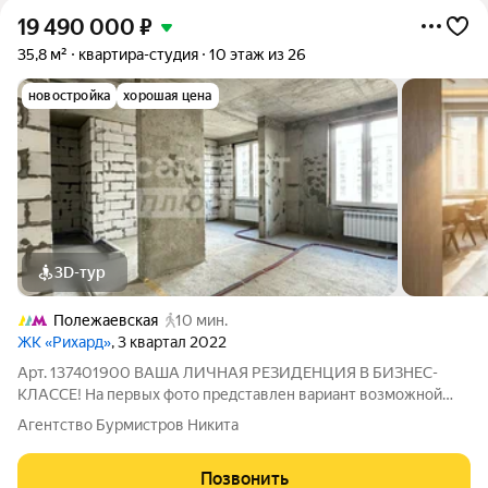
19 490 000
₽
35,8 м²
квартира-студия
10 этаж из 26
новостройка
хорошая цена
3D-тур
Полежаевская
10 мин.
ЖК «Рихард»
, 3 квартал 2022
Арт. 137401900 ВАША ЛИЧНАЯ РЕЗИДЕНЦИЯ В БИЗНЕС-
КЛАССЕ! На первых фото представлен вариант возможной
реализации пространства. Квартира продается без отделки,
Агентство Бурмистров Никита
что дает полную свободу для вашего творчества! Квартира:
Просторное пространство 35,8 м на
Позвонить