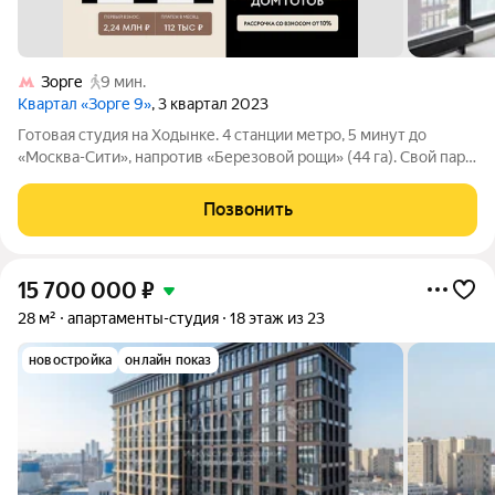
Зорге
9 мин.
Квартал «Зорге 9»
, 3 квартал 2023
Готовая студия на Ходынке. 4 станции метро, 5 минут до
«Москва-Сити», напротив «Березовой рощи» (44 га). Свой парк
2 га с фонтанами, беллмен и консьерж 24/7, роскошные лобби,
фитнес-центр 3000 м, 5 ресторанов, ВкусВилл и многое
Позвонить
другое. Ходынка новый
15 700 000
₽
28 м²
апартаменты-студия
18 этаж из 23
новостройка
онлайн показ