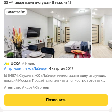
33 м²
апартаменты-студия
8 этаж из 15
новостройка
ЦСКА
9 мин.
Апарт-комплекс «Лайнер»
, 4 квартал 2017
Id 64874. Студия в ЖК «Лайнер» инвестиция в одну из лучших
локаций Москвы Продаётся стильная и полностью готовая к
проживанию студия в престижном ЖК бизнес-класса
Агентство Андрей Сергеев
«Лайнер» на Ходынском бульваре в сердце современного
района Ходынка, который по праву
Позвонить