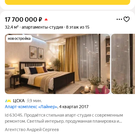
17 700 000
₽
32,4 м²
апартаменты-студия
8 этаж из 15
новостройка
ЦСКА
9 мин.
Апарт-комплекс «Лайнер»
, 4 квартал 2017
Id 63045. Продаётся стильная апарт-студия с современным
ремонтом. Светлый интерьер, продуманная планировка и
качественные материалы создают уютное и функциональное
Агентство Андрей Сергеев
пространство. Апарт-студия полностью готова к проживанию: