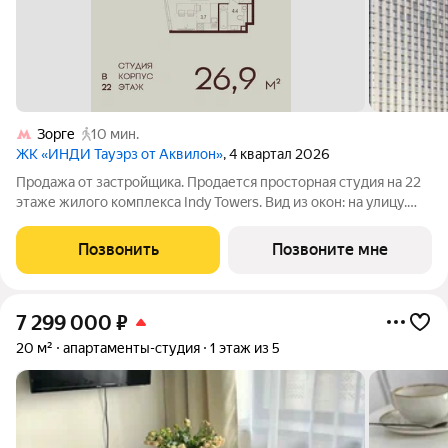
Зорге
10 мин.
ЖК «ИНДИ Тауэрз от Аквилон»
, 4 квартал 2026
Продажа от застройщика. Продается просторная студия на 22
этаже жилого комплекса Indy Towers. Вид из окон: на улицу.
Срок сдачи: 4 кв. 2026 г. Отделка: Квартиры продаются с
отделкой WhiteBox. - Вам не придется заниматься черновыми
Позвонить
Позвоните мне
работами. -
7 299 000
₽
20 м²
апартаменты-студия
1 этаж из 5