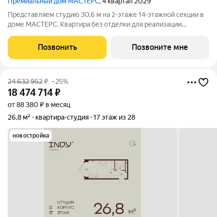
Премиальный дом МАСТЕРС
, 4 квартал 2029
Представляем студию 30,6 м на 2-этаже 14-этажной секции в
доме МАСТЕРС. Квартира без отделки для реализации
индивидуального дизайн-проекта. Скидка 10% в июле!
Подробности в офисе отдела продаж. - Виды на двор
Позвонить
Позвоните мне
Транспортная доступность: - 10 мин.
24 632 952
₽
–25%
18 474 714
₽
от 88 380 ₽ в месяц
26,8 м²
квартира-студия
17 этаж из 28
новостройка