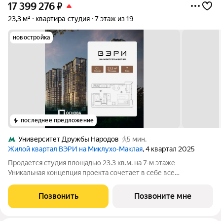
17 399 276
₽
23,3 м²
квартира-студия
7 этаж из 19
новостройка
последнее предложение
Университет Дружбы Народов
5 мин.
Жилой квартал ВЭРИ на Миклухо-Маклая
, 4 квартал 2025
Продается студия площадью 23.3 кв.м. на 7-м этаже
Уникальная концепция проекта сочетает в себе все
преимущества жизни стремительного мегаполиса и
спокойного приватного отдыха в единении с природой. На
Позвонить
Позвоните мне
закрытой благоустроенной территории