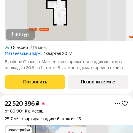
3D-тур
Очаково
16 мин.
Матвеевский парк
, 2 квартал 2027
В районе Очаково-Матвеевское продаётся студия квартира
площадью 20.6 на 1 этаже 15 этажного дома (корпус, секция) в
проекте ПИК «Матвеевский парк». Удобное расположение 3
минуты пешком до станции метро «Аминьевская». 20 минут
Позвонить
Позвоните мне
пешком до МЦД-4
22 520 396
₽
от 80 901 ₽ в месяц
25,7 м²
квартира-студия
6 этаж из 45
новостройка