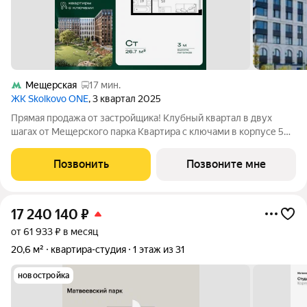
Мещерская
17 мин.
ЖК Skolkovo ONE
, 3 квартал 2025
Прямая продажа от застройщика! Клубный квартал в двух
шагах от Мещерского парка Квартира с ключами в корпусе 5
26,7 м 2 этаж из 9 Квартал сдан Преимущества Skolkovo ONE:
Эксклюзивная локация: Живите в гармонии с природой, не
Позвонить
Позвоните мне
отказываясь от ритма
17 240 140
₽
от 61 933 ₽ в месяц
20,6 м²
квартира-студия
1 этаж из 31
новостройка