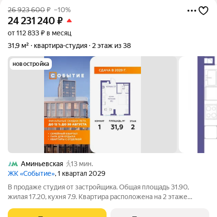
26 923 600
₽
–10%
24 231 240
₽
от 112 833 ₽ в месяц
31,9 м²
квартира-студия
2 этаж из 38
новостройка
Аминьевская
13 мин.
ЖК «Событие»
, 1 квартал 2029
В продаже студия от застройщика. Общая площадь 31.90,
жилая 17.20, кухня 7.9. Квартира расположена на 2 этаже
жилого квартала "Событие-6", корпус 2, 5. Квартира без
отделки. Срок сдачи: 4 кв. 2029 года. СОБЫТИЕ.6 финальный