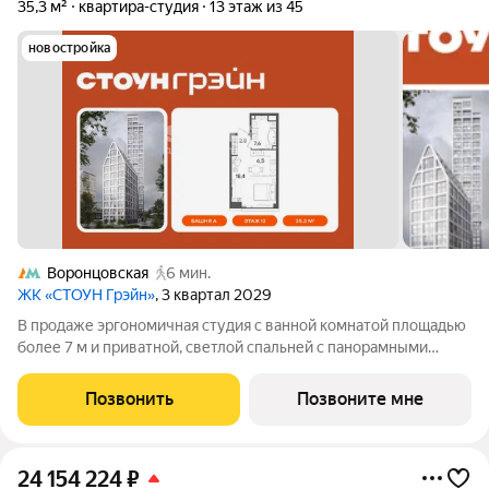
35,3 м²
квартира-студия
13 этаж из 45
новостройка
Воронцовская
6 мин.
ЖК «СТОУН Грэйн»
, 3 квартал 2029
В продаже эргономичная студия с ванной комнатой площадью
более 7 м и приватной, светлой спальней с панорамными
окнами, выходящими на южную сторону. Возможность
организовать угловую кухню с полноценнгым вместительным
Позвонить
Позвоните мне
гарнитуром и мягкую зону отдыха
24 154 224
₽