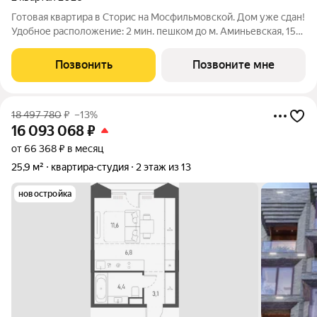
Готовая квартира в Сторис на Мосфильмовской. Дом уже сдан!
Удобное расположение: 2 мин. пешком до м. Аминьевская, 15
мин. на машине до Нового Арбата, удобный выезд на проспект
Генерала Дорохова, продлили ул. Мосфильмовская. В
Позвонить
Позвоните мне
окружении парков и
18 497 780
₽
–13%
16 093 068
₽
от 66 368 ₽ в месяц
25,9 м²
квартира-студия
2 этаж из 13
новостройка