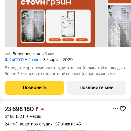
Воронцовская
6 мин.
ЖК «СТОУН Грэйн»
, 3 квартал 2029
В продаже эргономичная студия с ванной комнатой площадью
более 7 м и приватной, светлой спальней с панорамными
окнами, выходящими на южную сторону. Возможность
организовать угловую кухню с полноценнгым вместительным
Позвонить
Позвоните мне
гарнитуром и мягкую зону отдыха
23 698 180
₽
от 85 132 ₽ в месяц
24,1 м²
квартира-студия
37 этаж из 45