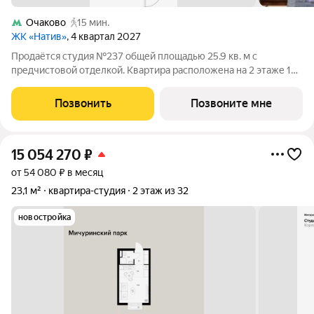
Очаково
15 мин.
ЖК «Натив»
, 4 квартал 2027
Продаётся студия №237 общей площадью 25.9 кв. м с
предчистовой отделкой. Квартира расположена на 2 этаже 13-
этажного дома, корпус 5.6, в жилом комплексе бизнес-класса
на западе Москвы НАТИВ. До станции метро «Аминьевская» 5
Позвонить
Позвоните мне
минут пешком. Рядом
15 054 270
₽
от 54 080 ₽ в месяц
23,1 м²
квартира-студия
2 этаж из 32
новостройка