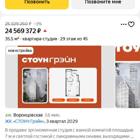
Позвонить
Позвоните мне
дом парк-квартала СОБЫТИЕ
25 329 250
₽
–3%
24 569 372
₽
35,5 м²
квартира-студия
29 этаж из 45
новостройка
Воронцовская
6 мин.
ЖК «СТОУН Грэйн»
, 3 квартал 2029
В продаже эргономичная студия с ванной комнатой площадью
7 м и светлой гостиной с панорамными окнами, выходящими на