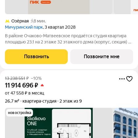
Озёрная
8 мин.
Мичуринский парк
, 3 квартал 2028
В районе Очаково-Матвеевское продаётся студия квартира
площадью 23.1 на 2 этаже 32 этажного дома (корпус, секция) в
проекте ПИК «Мичуринский парк». Удобное расположение 7
минут пешком до станции метро «Озёрная». 3 минуты на
Позвонить
Позвоните мне
автомобиле до МКАД и 20
13 238 551
₽
–10%
11 914 696
₽
от 47 558 ₽ в месяц
26,7 м²
квартира-студия
2 этаж из 9
новостройка