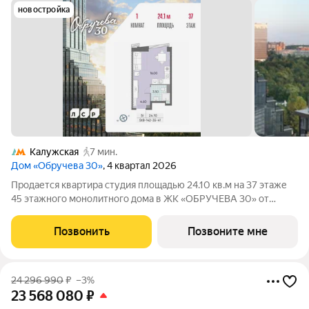
новостройка
Калужская
7 мин.
Дом «Обручева 30»
, 4 квартал 2026
Продается квартира студия площадью 24.10 кв.м на 37 этаже
45 этажного монолитного дома в ЖК «ОБРУЧЕВА 30» от
Группа ЛСР. «Обручева 30» - дом бизнес-класса в престижном
районе ЮЗАО и шаговой доступности от станции метро
Позвонить
Позвоните мне
«Калужская». Два корпуса
24 296 990
₽
–3%
23 568 080
₽