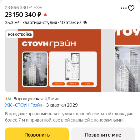
23 866 330
₽
–3%
23 150 340
₽
35,3 м²
квартира-студия
10 этаж из 45
новостройка
Воронцовская
6 мин.
ЖК «СТОУН Грэйн»
, 3 квартал 2029
В продаже эргономичная студия с ванной комнатой площадью
более 7 м и приватной, светлой спальней с панорамными
окнами, выходящими на южную сторону. Возможность
организовать угловую кухню с полноценнгым вместительным
Позвонить
Позвоните мне
гарнитуром и мягкую зону отдыха