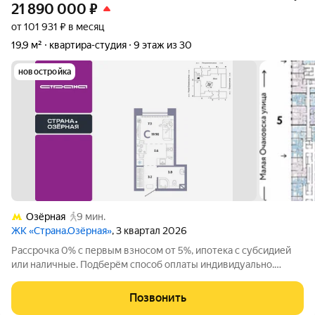
21 890 000
₽
от 101 931 ₽ в месяц
19,9 м²
квартира-студия
9 этаж из 30
новостройка
Озёрная
9 мин.
ЖК «Страна.Озёрная»
, 3 квартал 2026
Рассрочка 0% с первым взносом от 5%, ипотека с субсидией
или наличные. Подберём способ оплаты индивидуально.
Покупайте квартиру сейчас заезжайте уже в следующем году!
Продается 1комнатная квартира на 9 этаже от застройщика
Позвонить
Страна Девелопмент.