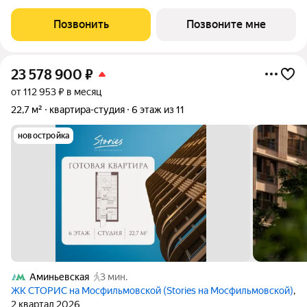
южную сторону. Выделенные зоны для хранения вещей и
возможность организовать угловую кухню с полноценным
Позвонить
Позвоните мне
вместительным гарнитуром
23 578 900
₽
от 112 953 ₽ в месяц
22,7 м²
квартира-студия
6 этаж из 11
новостройка
Аминьевская
3 мин.
ЖК СТОРИС на Мосфильмовской (Stories на Мосфильмовской)
,
2 квартал 2026