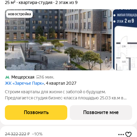
25 м²
квартира-студия
2 этаж из 9
новостройка
Мещерская
16 мин.
ЖК «Заречье Парк»
, 4 квартал 2027
Строим кварталы для жизни с заботой о будущем.
Предлагается студия бизнес-класса площадью 25.03 кв.м в
Заречье Парк, корпус 4КВ на 2-м этаже, в жилом комплексе
"Заречье Парк".Квартира сдается с отделкой из качественных
Позвонить
Позвоните мне
материалов: так, в ванных и
24 322 222
₽
–10%