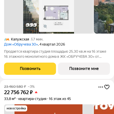
Калужская
7 мин.
Дом «Обручева 30»
, 4 квартал 2026
Продается квартира студия площадью 25.30 кв.м на 16 этаже
16 этажного монолитного дома в ЖК «ОБРУЧЕВА 30» от
Группа ЛСР. «Обручева 30» - дом бизнес-класса в престижном
районе ЮЗАО и шаговой доступности от станции метро
Позвонить
Позвоните мне
«Калужская». Два корпуса
23 460 580
₽
–3%
22 756 762
₽
33,8 м²
квартира-студия
16 этаж из 45
новостройка