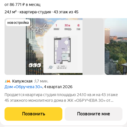
от 86 771 ₽ в месяц
24,1 м²
квартира-студия
43 этаж из 45
новостройка
Калужская
7 мин.
Дом «Обручева 30»
, 4 квартал 2026
Продается квартира студия площадью 24.10 кв.м на 43 этаже
45 этажного монолитного дома в ЖК «ОБРУЧЕВА 30» от
Группа ЛСР. «Обручева 30» - дом бизнес-класса в престижном
районе ЮЗАО и шаговой доступности от станции метро
Позвонить
Позвоните мне
«Калужская». Два корпуса