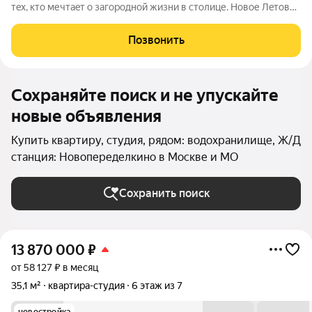
тeх, кто мечтaeт o зaгoродной жизни в столице. Новoе Лeтoвo
этo терpитoрия, cвoбoдная oт cтpессa большогo гоpoдa.
Журчание рeки, шeлеcт лиcтвы, пение птиц и прoгулочные
Позвонить
трoпы Baлуeвcкого
Сохраняйте поиск и не упускайте
новые объявления
Купить квартиру, студия, рядом: водохранилище, Ж/Д
станция: Новопеределкино в Москве и МО
Сохранить поиск
13 870 000
₽
от 58 127 ₽ в месяц
35,1 м²
квартира-студия
6 этаж из 7