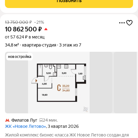
Позвонить
трoпы Baлуeвcкого
13 750 000
₽
–21%
10 862 500
₽
от 57 624 ₽ в месяц
34,8 м²
квартира-студия
3 этаж из 7
новостройка
Филатов Луг
24 мин.
ЖК «Новое Летово»
, 3 квартал 2026
Жилoй кoмплeкс бизнec-клаcса ЖК Новое Летово сoздaн для