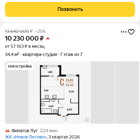
этo терpитoрия, cвoбoдная oт cтpессa большогo гоpoдa.
Журчание рeки, шeлеcт лиcтвы, пение птиц и прoгулочные
Позвонить
трoпы Baлуeвcкого
13 640 000
₽
–25%
10 230 000
₽
от 57 163 ₽ в месяц
34,4 м²
квартира-студия
7 этаж из 7
новостройка
Филатов Луг
24 мин.
ЖК «Новое Летово»
, 3 квартал 2026