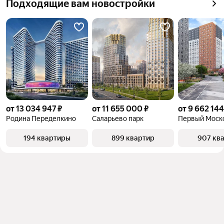
Подходящие вам новостройки
квадратного метра или площади
от 13 034 947 ₽
от 11 655 000 ₽
от 9 662 144
Родина Переделкино
Саларьево парк
Первый Моск
194 квартиры
899 квартир
907 кв