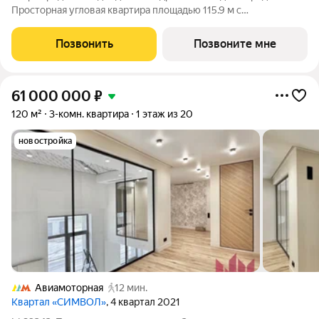
Просторная угловая квартира площадью 115.9 м с
панорамными видами на Садовое кольцо, Новослободскую ул.
и во двор. Продуманная планировка с мастер-спальней и
Позвонить
Позвоните мне
гардеробной с окном. ЭНИГМИЯ
61 000 000
₽
120 м²
3-комн. квартира
1 этаж из 20
новостройка
Авиамоторная
12 мин.
Квартал «СИМВОЛ»
, 4 квартал 2021