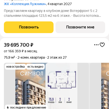
ЖК «Коллекция Лужники»
, 4 квартал 2027
Представляем квартиру в клубном доме Вотерфронт 5 с 2
спальнями площадью 123,5 м2 на 6 этаже. - Высота потолка
3,25 м - Мастер-спальня с гардеробной и ванной комнатой -
Просторная кухня-столовая - Панорамные окна - Вид на
Позвонить
Позвоните мне
Приватный парк ТОЛЬКО ДО 31
39 695 700
₽
от 166 359 ₽ в месяц
75,9 м²
2-комн. квартира
2 этаж из 27
новостройка
есть видео
последнее предложение