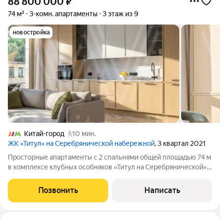
88 800 000
₽
74 м²
3-комн. апартаменты
3 этаж из 9
новостройка
Китай-город
10 мин.
ЖК «Титул» на Серебрянической набережной
, 3 квартал 2021
Просторные апартаменты с 2 спальнями общей площадью 74 м
в комплексе клубных особняков «Титул на Серебрянической».
Угловые апартаменты с готовой отделкой расположены на 3
этаже в корпусе 1.1. Высота потолков 3,2 метра. Планировка:
Позвонить
Написать
кухня-гостиная,