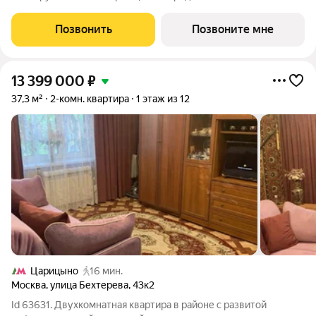
квартира площадью 127.30 м на 30-м этаже 34 этажного дома.
Новый современный жилой комплекс премиум-класса Слава
Позвонить
Позвоните мне
расположен в той части центра,
13 399 000
₽
37,3 м²
2-комн. квартира
1 этаж из 12
Царицыно
16 мин.
Москва
,
улица Бехтерева
,
43к2
Id 63631. Двухкомнатная квартира в районе с развитой