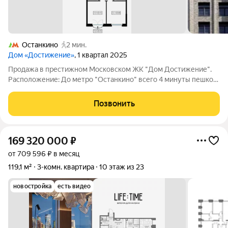
Останкино
2 мин.
Дом «Достижение»
, 1 квартал 2025
Продажа в престижном Московском ЖК "Дом Достижение".
Расположение: До метро "Останкино" всего 4 минуты пешком,
что делает передвижение по городу максимально удобным. В
пешей доступности находятся школы и детские сады. Рядом
Позвонить
также расположены
169 320 000
₽
от 709 596 ₽ в месяц
119,1 м²
3-комн. квартира
10 этаж из 23
новостройка
есть видео