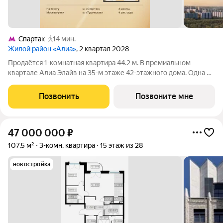
Спартак
14 мин.
Жилой район «Алиа»
, 2 квартал 2028
Продаётся 1-комнатная квартира 44.2 м. В премиальном
квартале Алиа Элайв на 35-м этаже 42-этажного дома. Одна из
самых ярких и впечатляющих частей жилого района Алиа
премиальный квартал Алиа Элайв. Это две башни LIGHTHOUSE
Позвонить
Позвоните мне
от бюро APEX на первой
47 000 000
₽
107,5 м²
3-комн. квартира
15 этаж из 28
новостройка