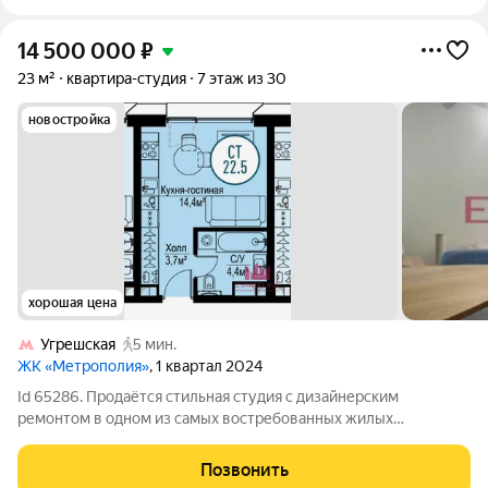
14 500 000
₽
23 м²
квартира-студия
7 этаж из 30
новостройка
хорошая цена
Угрешская
5 мин.
ЖК «Метрополия»
, 1 квартал 2024
Id 65286. Продаётся стильная студия с дизайнерским
ремонтом в одном из самых востребованных жилых
комплексов бизнес-класса ЖК "Метрополия". Почему это
идеальный вариант: 7 этаж из 30 отличный баланс высоты и
Позвонить
комфорта Высокие потолки 3 м создают