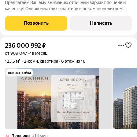
Предлагаем Вашему вниманию отличный вариант по цене и
качеству! Однокомнатную квартиру в новом, монолитном,
доме, общей площадью 28,5 квадрата! Просторная кухня 8
метров, комната в 16 квадратов, совмещенный санузел в
Позвонить
Написать
современном кафеле! Квартира
236 000 992
₽
от 989 047 ₽ в месяц
123,5 м²
2-комн. квартира
6 этаж из 18
новостройка
Лужники
14 мин.