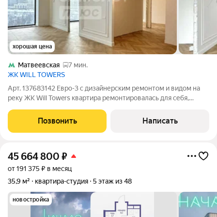
хорошая цена
Матвеевская
7 мин.
ЖК WILL TOWERS
Арт. 137683142 Евро-3 с дизайнерским ремонтом и видом на
реку ЖК Will Towers квартира ремонтировалась для себя,
имеется полный пакет дизайн проекта! продается в связи с
покупкой большей площади! Межкомнатные двери и
Позвонить
Написать
светильники возможно подобрать
45 664 800
₽
от 191 375 ₽ в месяц
35,9 м²
квартира-студия
5 этаж из 48
новостройка