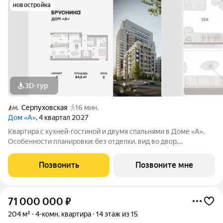
новостройка
3D-тур
Серпуховская
16 мин.
Дом «А»
, 4 квартал 2027
Квартира с кухней-гостиной и двумя спальнями в Доме «А».
Особенности планировки: без отделки, вид во двор,
гардеробная, мастер-спальня, окна на две стороны,
постирочная, разнесённые спальни. Срок сдачи IV кв. 2027
Позвонить
Позвоните мне
Дом А - проект от застройщика
71 000 000
₽
204 м²
4-комн. квартира
14 этаж из 15