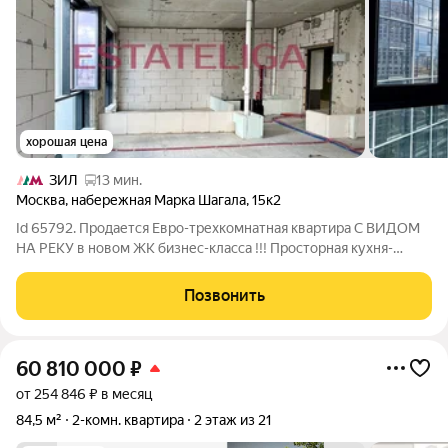
хорошая цена
ЗИЛ
13 мин.
Москва
,
набережная Марка Шагала
,
15к2
Id 65792. Продается Евро-трехкомнатная квартира С ВИДОМ
НА РЕКУ в новом ЖК бизнес-класса !!! Просторная кухня-
гостиная, 2 спальни, 2 санузла, гардероб. В одном из самых
лучших жилых комплексов Москвы. 2 корпус. Квартира без
Позвонить
отделки для любых
60 810 000
₽
от 254 846 ₽ в месяц
84,5 м²
2-комн. квартира
2 этаж из 21