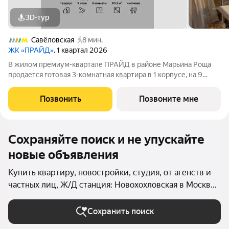
3D-тур
Савёловская
8 мин.
ЖК «ПРАЙД»
, 1 квартал 2026
В жилом премиум-квартале ПРАЙД в районе Марьина Роща
продается готовая 3-комнатная квартира в 1 корпусе, на 9
этаже, в секции 7 площадью 90.3 м напрямую от застройщика
PIONEER. Ключи в 2026 году. Площадь комнат: кухня-
Позвонить
Позвоните мне
гостинная 22,6 м спальни
Сохраняйте поиск и не упускайте
новые объявления
Купить квартиру, новостройки, студия, от агенств и
частных лиц, Ж/Д станция: Новохохловская в Москве
и МО
Сохранить поиск