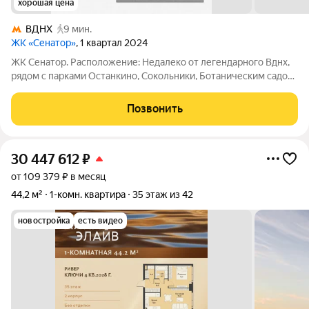
хорошая цена
ВДНХ
9 мин.
ЖК «Сенатор»
, 1 квартал 2024
ЖК Сенатор. Расположение: Недалеко от легендарного Вднх,
рядом с парками Останкино, Сокольники, Ботаническим садом.
Транспортная доступность: до метро Алексеевская 700 м, до
метро Вднх 850 м, до центра 10 минут на автомобиле.
Позвонить
Удобный прямой выезд на
30 447 612
₽
от 109 379 ₽ в месяц
44,2 м²
1-комн. квартира
35 этаж из 42
новостройка
есть видео