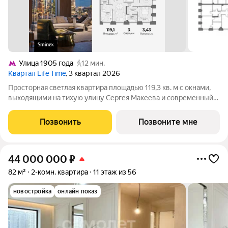
Улица 1905 года
12 мин.
Квартал Life Time
, 3 квартал 2026
Просторная светлая квартира площадью 119,3 кв. м с окнами,
выходящими на тихую улицу Сергея Макеева и современный
бизнес-центр Marr Plaza. Большое панорамное окно в с/у с
возможностью открывания настежь улучшает видовые
Позвонить
Позвоните мне
характеристики. Продуманная
44 000 000
₽
82 м²
2-комн. квартира
11 этаж из 56
новостройка
онлайн показ