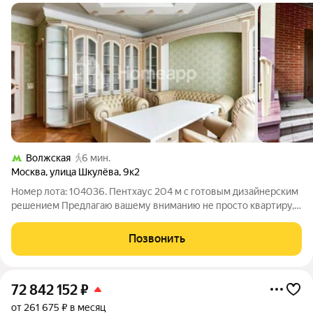
Волжская
6 мин.
Москва
,
улица Шкулёва
,
9к2
Номер лота: 104036. Пентхаус 204 м с готовым дизайнерским
решением Предлагаю вашему вниманию не просто квартиру, а
приватный двухуровневый пентхаус, где статус и комфорт
подчеркнуты каждой деталью. Это готовое решение для тех,
Позвонить
кто не приемлет
72 842 152
₽
от 261 675 ₽ в месяц