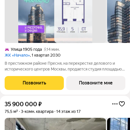
Улица 1905 года
14 мин.
ЖК «Начало»
, 1 квартал 2030
В престижном районе Пресня, на перекрестке делового и
исторического центров Москвы, продается студия площадью
35.90 кв. м без отделки. Квартира находится на 5 этаже 48-
этажного дома, в новом элитном жилом комплексе «Начало»
Позвонить
Позвоните мне
от девелопера «Донстрой».
35 900 000
₽
75,5 м²
3-комн. квартира
14 этаж из 17