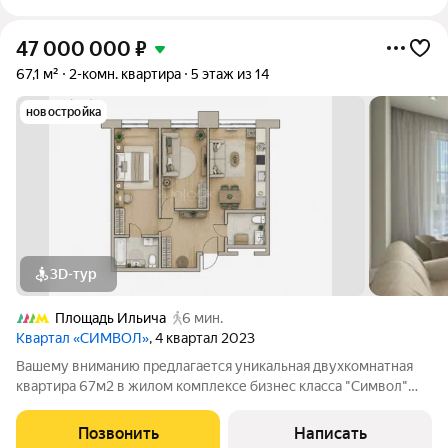
47 000 000
₽
67,1 м²
2-комн. квартира
5 этаж из 14
новостройка
3D-тур
Площадь Ильича
6 мин.
Квартал «СИМВОЛ»
, 4 квартал 2023
Вашему вниманию предлагается уникальная двухкомнатная
квартира 67м2 в жилом комплексе бизнес класса "Символ"
Функциональная планировка с высокими потолками включает
в себя: Кухню-гостиную с посудомоечной машиной и премиум
Позвонить
Написать
бытовой техникой;