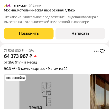
Таганская
12 мин.
Москва
,
Котельническая набережная
,
1/15кБ
Эксклюзив! Уникальное предложение - видовая квартира в
Высотке на Котельнической набережной. В квартире
проведены реставрационно-восстановительные работы.
Сохранены оригинальные паркет, окна, двери, лепнина, плитка.
Позвонить
Написать
В ближайшее время завершится
71 526 632
₽
–10%
64 373 967
₽
от 256 917 ₽ в месяц
90,3 м²
3-комн. квартира
9 этаж из 22
новостройка