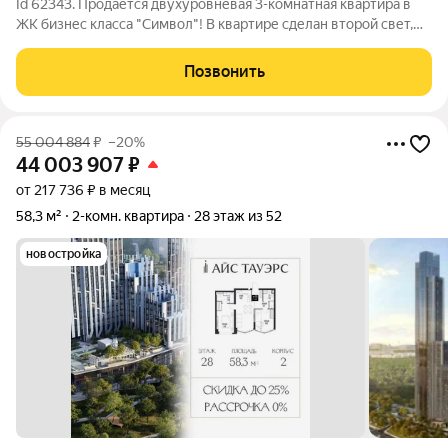
Id 62343. Продается двухуровневая 3-комнатная квартира в
ЖК бизнес класса "Символ"! В квартире сделан второй свет,
так же второй уровень будет делаться в комнатах. Материалы
уже закуплены, полное окончание ремонтных работ
Позвонить
планируется через 2-3
55 004 884
₽
–20%
44 003 907
₽
от 217 736 ₽ в месяц
58,3 м²
2-комн. квартира
28 этаж из 52
новостройка