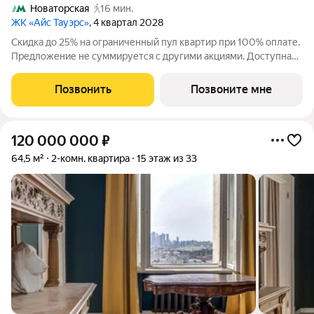
Новаторская
16 мин.
ЖК «Айс Тауэрс»
, 4 квартал 2028
Скидка до 25% на ограниченный пул квартир при 100% оплате.
Предложение не суммируется с другими акциями. Доступна
беспроцентная рассрочка от застройщика. Просторная 2-
комнатная квартира 58.3 м на 28 этаже в премиальном ЖК
Позвонить
Позвоните мне
«Айс Тауэрс» (ЗАО Москвы,
120 000 000
₽
64,5 м²
2-комн. квартира
15 этаж из 33