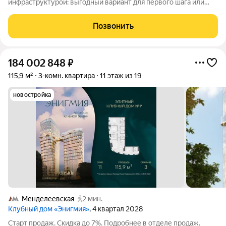
инфраструктурой: выгодный вариант для первого шага или
инвестиции. Тихо, уютно, спокойной - главное что вам нужно. В
этой квартире годами царило тепло и уют. Расположение одно
Позвонить
из ключевых
184 002 848
₽
115,9 м²
3-комн. квартира
11 этаж из 19
новостройка
Менделеевская
2 мин.
Клубный дом «Энигмия»
, 4 квартал 2028
Старт продаж. Скидка до 7%. Подробнее в отделе продаж.