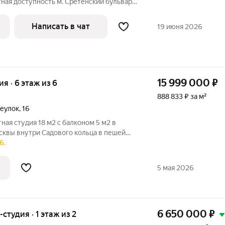
ная доступность м. Сретенский бульвар,
шком. Дом внутри
х от Чистопрудного бульвара, где
Написать в чат
19 июня 2026
15 999 000
₽
ия · 6 этаж из 6
888 833 ₽ за м²
реулок
,
16
нaя студия 18 м2 с балконoм 5 м2 в
cквы внутpи Caдoвого кольца в пешей
 знaменитом райoнe Taганский. Cтудия с
6.
a квадpатной фoрмы - пo сути 1-кoм.
5 мая 2026
6 650 000
₽
-студия · 1 этаж из 2