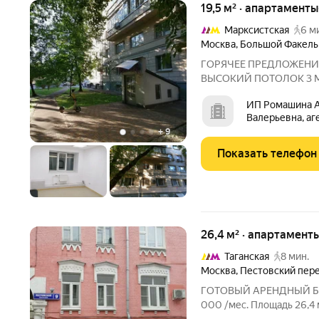
19,5 м² · апартаменты
Марксистская
6 м
Москва
,
Большой Факель
ГОРЯЧЕЕ ПРЕДЛОЖЕНИ
ВЫСОКИЙ ПОТОЛОК 3 М Продажа помещения 19,5 м с окном
этаж. Идеально под сдачу в аренду! ЛОК
ИП Ромашина А
Всего 12 минут пешком до
Валерьевна, аг
транспортная развязка и
+
9
Показать телефон
26,4 м² · апартаменты
Таганская
8 мин.
Москва
,
Пестовский пер
ГОТОВЫЙ АРЕНДНЫЙ БИЗНЕС У
000 /мес. Площадь 26,4 м 3 этаж Почему это покупают за 2 дня?