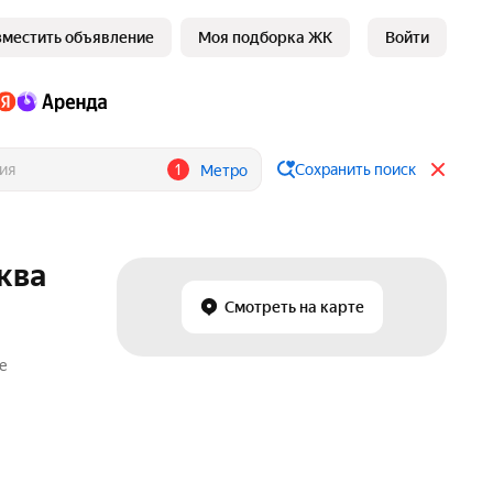
зместить объявление
Моя подборка ЖК
Войти
1
Сохранить поиск
Метро
ква
Смотреть на карте
е