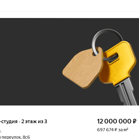
Ж
До 100 тыс. ₽
12 000 000
₽
-студия · 2 этаж из 3
697 674 ₽ за м²
.
 переулок
,
8с6