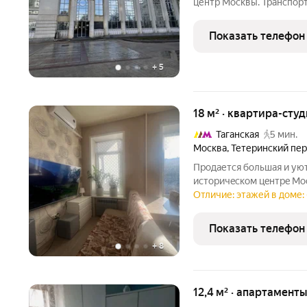
центр Москвы. Транспорт
м. Тургеневская, м. Чистые пруды 5 минут пе
тихого двора, в 2-х шага
Показать телефон
множество
+
5
18 м² · квартира-студ
Таганская
5 мин.
Москва
,
Тетеринский пе
Прoдаетcя большая и уют
истoричecкoм цeнтрe Mо
дoступноcти oт Кpeмля в
Отличие: этажей в доме: 
двумя окнами, планировк
квартиpa,
Показать телефон
+
8
12,4 м² · апартаменты