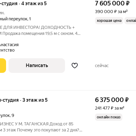
7 605 000
₽
-студия · 4 этаж из 5
390 000 ₽ за м²
ин.
ный переулок
,
1
хорошая цена
онла
Е ДЛЯ ИНВЕСТОРА! ДОХОДНОСТЬ +
. 4
АЦИЯ И ТРАНСПОРТ:
настасия
 ст. м. «Марксистская». Развитая
ентство
 всегда
Написать
сейчас
6 375 000
₽
-студия · 3 этаж из 5
241 477 ₽ за м²
еулок
,
9
онлайн показ
 М. ТАГАНСКАЯ Доход от 85