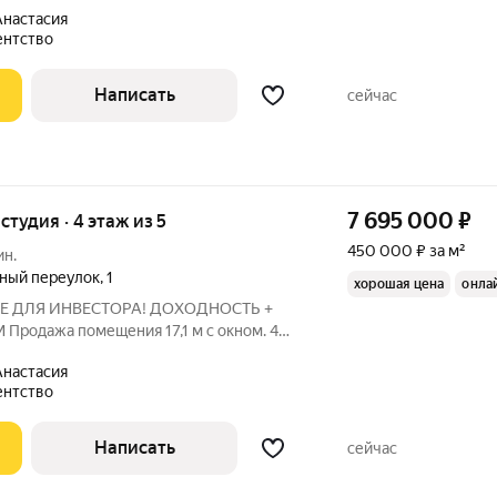
метраж, а работающий актив с
настасия
оходов. Платите за помещение и на
ентство
Написать
сейчас
7 695 000
₽
-студия · 4 этаж из 5
450 000 ₽ за м²
ин.
ный переулок
,
1
хорошая цена
онла
Е ДЛЯ ИНВЕСТОРА! ДОХОДНОСТЬ +
. 4
АЦИЯ И ТРАНСПОРТ:
настасия
 ст. м. «Марксистская». Развитая
ентство
 всегда
Написать
сейчас