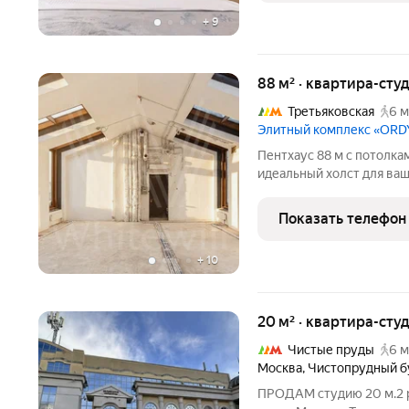
+
9
88 м² · квартира-студ
Третьяковская
6 м
Элитный комплекс «OR
Пентхаус 88 м с потолка
идеальный холст для ваш
продаже апартамент сво
клубных особняков ORDY
Показать телефон
3 стороны
+
10
20 м² · квартира-студ
Чистые пруды
6 м
Москва
,
Чистопрудный б
ПPОДAМ cтудию 20 м.2 