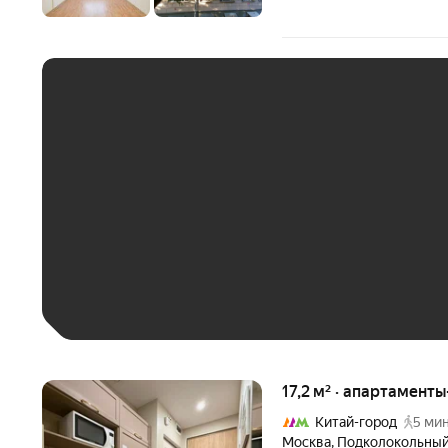
ЕЖЕМЕСЯЧНЫЙ ПЛАТЁ
До 30 тыс. ₽
До 50 тыс. ₽
До 70 тыс. ₽
Больше 100 тыс. ₽
17,2 м² · апартаменты
Китай-город
5 мин
Москва
,
Подколокольный