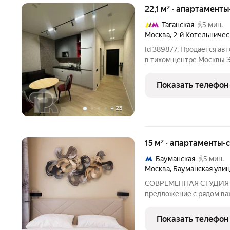
22,1 м² · апартаменты
Таганская
5 мин.
Москва
,
2-й Котельничес
Id 389877. Продается ав
в тихом центре Москвы Эта квартира 
приобрести готовое жиль
престижных и атмосферн
Показать телефон
22,1 кв. м
+
23
15 м² · апартаменты-с
Бауманская
5 мин.
Москва
,
Бауманская улиц
СОВРЕМЕННАЯ СТУДИЯ П
предложение с рядом важных
инвестиция. Можно испол
ставкой, а дополнительн
Показать телефон
заработка - гарантирова