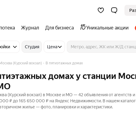
Ра
потека
Журнал
Для бизнеса
Уникальные акции
ройки
Студия
Цена
Москва (Курский вокзал)
В пятиэтажных домах
пятиэтажных домах у станции Мос
 МО
ва (Курский вокзал) в Москве и МО — 42 объявления от агентств и
 000 ₽ до 165 650 000 ₽ на Яндекс Недвижимости. В нашем каталог
 вторичном жилье — фото, планировки и характеристики.