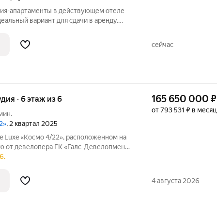
удия-апартаменты в действующем отеле
деальный вариант для сдачи в аренду.
рке и поиску гостей берет на себя
ни успешно ведут сеть из 11 отелей по
сейчас
165 650 000
₽
удия · 6 этаж из 6
от 793 531 ₽ в месяц
мин.
2»
, 2 квартал 2025
e Luxe «Космо 4/22», расположенном на
ую от девелопера ГК «Галс-Девелопмент»
6 этаже общей площадью 47.30 м.
6.
ез отделки, со свободной планировкой.
4 августа 2026