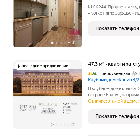
Id 66244. Продается ст
«Norke Prime Зарядье» И
Всю рутину по сдаче, убо
управляющая компания. О
Показать телефон
Москве со
+
13
47,3 м² · квартира-ст
последнее предложение
Новокузнецкая
9 
Клубный дом «Космо 4/2
В клубном доме класса D
острове Балчуг, напрям
представлена студия на 
Отличие: этажей в доме: 
Квартира предлагается б
Пространство
Показать телефон
+
12