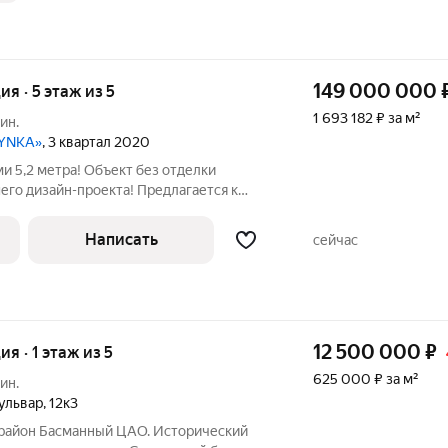
149 000 000
ия · 5 этаж из 5
1 693 182 ₽ за м²
ин.
DYNKA»
, 3 квартал 2020
ми 5,2 метра! Объект без отделки
его дизайн-проекта! Предлагается к
бодной планировки в элитном комплексе
NKA 25 Пятый этаж, панорамный вид на
Написать
сейчас
12 500 000
₽
ия · 1 этаж из 5
625 000 ₽ за м²
ин.
ульвар
,
12к3
район Басманный ЦАО. Исторический