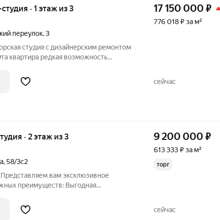
17 150 000
₽
-студия · 1 этаж из 3
776 018 ₽ за м²
кий переулок
,
3
торская студия с дизайнерским ремонтом
редкая возможность
е с характером в одном из самых
ых районов столицы. Студия площадью
сейчас
9 200 000
₽
тудия · 2 этаж из 3
613 333 ₽ за м²
а
,
58/3с2
торг
редставляем вам эксклюзивное
 преимуществ: Выгодная
ьзовать как арендный бизнес с высокой
о выставить на перепродажу для
сейчас
нная