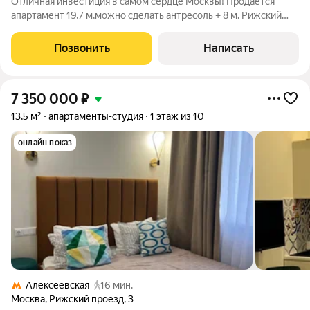
Отличная инвестиция в самом сердце Москвы! Продаётся
апартамент 19,7 м,можно сделать антресоль + 8 м. Рижский
проезд. Престижный район у метро ВДНХ. Это не просто
квартира это ваш прибыльный актив в лучшем районе
Позвонить
Написать
столицы. Почему это выгоднее
7 350 000
₽
13,5 м²
апартаменты-студия
1 этаж из 10
онлайн показ
Алексеевская
16 мин.
Москва
,
Рижский проезд
,
3