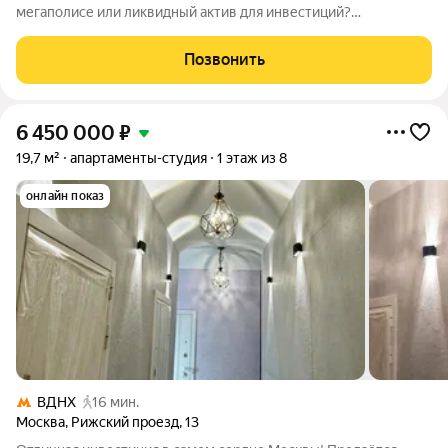
мегаполисе или ликвидный актив для инвестиций?
Предлагается к продаже студия (21,7 м) на 10 этаже в новом
доме (2023 г.) прямо у входа в парк «Сокольники». ДЛЯ ТЕХ,
Позвонить
КТО ЦЕНИТ ВРЕМЯ: Ваш образ жизни
6 450 000
₽
19,7 м²
апартаменты-студия
1 этаж из 8
онлайн показ
ВДНХ
16 мин.
Москва
,
Рижский проезд
,
13