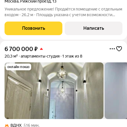
Москва
,
Рижский проезд
,
13
Уникальное предложение! Продаётся помещение с отдельным
входом - 26,2 м - Площадь указана с учетом возможности
возведения антресольного спального места площадью 7,5 м2,
итого 18,7 кв м + 7,5 кв м у м. "ВДНХ" идеальная инвестиция
Позвонить
Написать
или комфортное
6 700 000
₽
20,3 м²
апартаменты-студия
1 этаж из 8
онлайн показ
ВДНХ
16 мин.