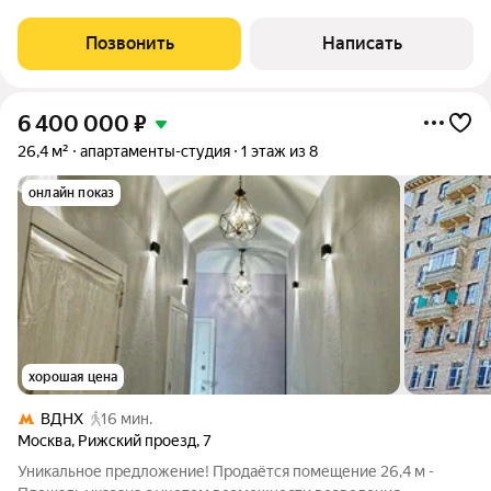
внизу уже ждет чашка кофе и светлая гостиная. Это не просто
студия, это продуманное убежище в сердце столицы. Тихий
Позвонить
Написать
Рижский проезд, но в
6 400 000
₽
26,4 м²
апартаменты-студия
1 этаж из 8
онлайн показ
хорошая цена
ВДНХ
16 мин.
Москва
,
Рижский проезд
,
7
Уникальное предложение! Продаётся помещение 26,4 м -