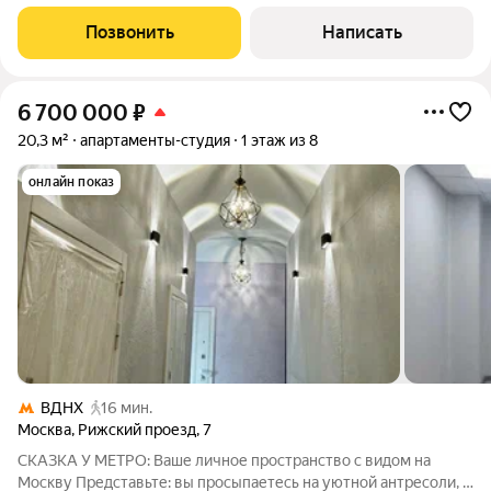
антресольного спального места площадью 7,8 м2, итого 19,6 кв
м +7,8 кв м у м. "ВДНХ" идеальная инвестиция или комфортное
Позвонить
Написать
проживание! Почему это
6 700 000
₽
20,3 м²
апартаменты-студия
1 этаж из 8
онлайн показ
ВДНХ
16 мин.
Москва
,
Рижский проезд
,
7
СКАЗКА У МЕТРО: Ваше личное пространство с видом на
Москву Представьте: вы просыпаетесь на уютной антресоли, а