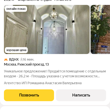
онлайн показ
хорошая цена
ВДНХ
16 мин.
Москва
,
Рижский проезд
,
13
Уникальное предложение! Продаётся помещение с отдельным
входом - 26,2 м - Площадь указана с учетом возможности
возведения антресольного спального места площадью 7,5 м2,
Агентство ИП Ромашина Анастасия Валерьевна
итого 18,7 кв м + 7,5 кв м у м. "ВДНХ" идеальная инвестиция
или комфортное
Позвонить
Написать