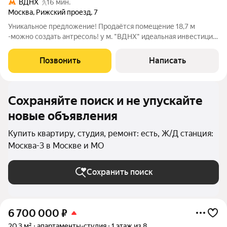
ВДНХ
16 мин.
Москва
,
Рижский проезд
,
7
Уникальное предложение! Продаётся помещение 18,7 м
-можно создать антресоль! у м. "ВДНХ" идеальная инвестиция
или комфортное проживание! Почему это выгодно? Высокий
доход от аренды от 55 000 /мес (посуточная сдача в
Позвонить
Написать
престижном районе)! Отличная
Сохраняйте поиск и не упускайте
новые объявления
Купить квартиру, студия, ремонт: есть, Ж/Д станция:
Москва-3 в Москве и МО
Сохранить поиск
6 700 000
₽
20,3 м²
апартаменты-студия
1 этаж из 8