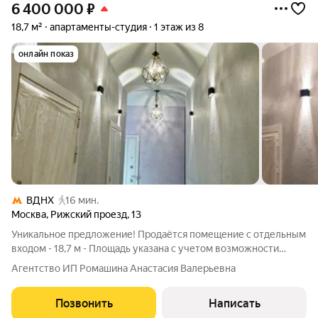
6 400 000
₽
18,7 м²
апартаменты-студия
1 этаж из 8
онлайн показ
ВДНХ
16 мин.
Москва
,
Рижский проезд
,
13
Уникальное предложение! Продаётся помещение с отдельным
входом - 18,7 м - Площадь указана с учетом возможности
возведения антресольного спального места площадью 7,5 м2.
Агентство ИП Ромашина Анастасия Валерьевна
у м. "ВДНХ" идеальная инвестиция или комфортное
проживание! Почему это выгодно?
Позвонить
Написать