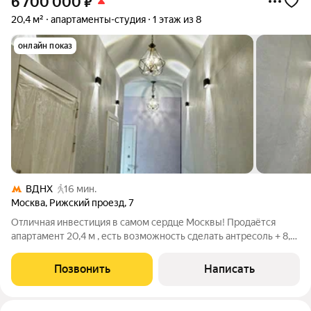
6 700 000
₽
20,4 м²
апартаменты-студия
1 этаж из 8
онлайн показ
ВДНХ
16 мин.
Москва
,
Рижский проезд
,
7
Отличная инвестиция в самом сердце Москвы! Продаётся
апартамент 20,4 м , есть возможность сделать антресоль + 8,2
м итого - 28,2 кв м общая площадь Рижский проезд.
Престижный район у метро ВДНХ. Это не просто квартира это
Позвонить
Написать
ваш прибыльный актив в