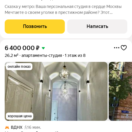
Сказка у метро: Ваша персональная студия в сердце Москвы
Мечтаете о своем уголке в престижном районе? Этот
апартамент (18,8 м + антресоль 7,5 м 26,3 м) идеальный баланс
компактности и комфорта. Рижский проезд. Рядом ВДНХ и
Позвонить
Написать
Останкино. Почему это
6 400 000
₽
26,2 м²
апартаменты-студия
1 этаж из 8
онлайн показ
хорошая цена
ВДНХ
16 мин.