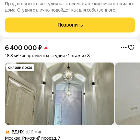
Продается уютная студия на втором этаже кирпичного жилого
дома. Студия отлично подойдет как для собственного
проживания, так и для инвестиций. Сталинский дом, внешние
стены толщиной 1 метр. Студия под ключ: отделка,
Позвонить
меблировка, бытовая техника,
6 400 000
₽
18,8 м²
апартаменты-студия
1 этаж из 8
онлайн показ
ВДНХ
16 мин.
Москва
,
Рижский проезд
,
7