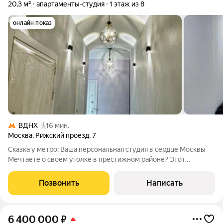
20,3 м²
апартаменты-студия
1 этаж из 8
онлайн показ
ВДНХ
16 мин.
Москва
,
Рижский проезд
,
7
Сказка у метро: Ваша персональная студия в сердце Москвы
Мечтаете о своем уголке в престижном районе? Этот
апартамент (20,3 м + антресоль 8,1 м 28,4 м) идеальный баланс
компактности и комфорта. Рижский проезд. Рядом ВДНХ и
Позвонить
Написать
Останкино. Почему это
6 400 000
₽