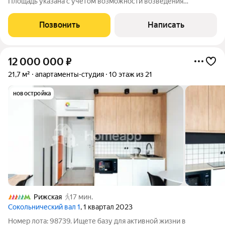
Площадь указана с учетом возможности возведения
антресольного спального места площадью 7,5 м2, итого 18,9 кв
м +7,5 кв м у м. "ВДНХ" идеальная инвестиция или комфортное
Позвонить
Написать
проживание! Почему это
12 000 000
₽
21,7 м²
апартаменты-студия
10 этаж из 21
новостройка
Рижская
17 мин.
Сокольнический вал 1
, 1 квартал 2023
Номер лота: 98739. Ищете базу для активной жизни в