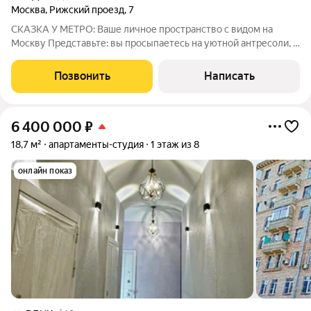
Москва
,
Рижский проезд
,
7
СКАЗКА У МЕТРО: Ваше личное пространство с видом на
Москву Представьте: вы просыпаетесь на уютной антресоли, а
внизу уже ждет чашка кофе и светлая гостиная. Это не просто
студия, это продуманное убежище в сердце столицы. Тихий
Позвонить
Написать
Рижский проезд, но в
6 400 000
₽
18,7 м²
апартаменты-студия
1 этаж из 8
онлайн показ