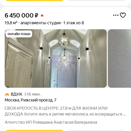
6 450 000
₽
19,8 м²
апартаменты-студия
1 этаж из 8
онлайн показ
ВДНХ
16 мин.
Москва
,
Рижский проезд
,
7
СВОЯ КРЕПОСТЬ В ЦЕНТРЕ: 27,8 м ДЛЯ ЖИЗНИ ИЛИ
ДОХОДА Хотите жить в ритме мегаполиса, но возвращаться в
тихое, теплое гнездышко? Этот апартамент у метро не просто
Агентство ИП Ромашина Анастасия Валерьевна
квадратные метры, а продуманное пространство для вашего