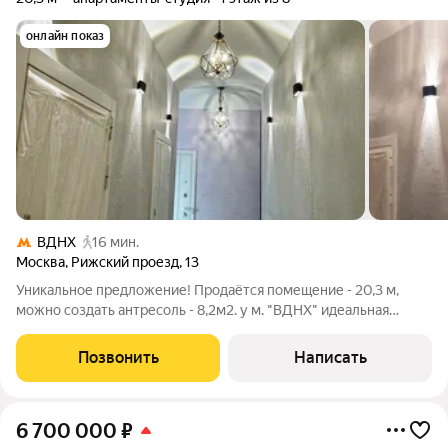
онлайн показ
ВДНХ
16 мин.
Москва
,
Рижский проезд
,
13
Уникальное предложение! Продаётся помещение - 20,3 м,
можно создать антресоль - 8,2м2. у м. "ВДНХ" идеальная
инвестиция или комфортное проживание! Почему это
выгодно? Высокий доход от аренды от 75 000 /мес
Позвонить
Написать
(посуточная сдача в престижном районе)!
6 700 000
₽