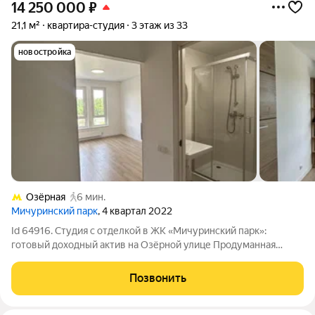
14 250 000
₽
21,1 м²
квартира-студия
3 этаж из 33
новостройка
Озёрная
6 мин.
Мичуринский парк
, 4 квартал 2022
Id 64916. Студия с отделкой в ЖК «Мичуринский парк»:
готовый доходный актив на Озёрной улице Продуманная
студия площадью 21,1 квадратного метра на третьем этаже 33-
этажного монолитного дома 2022 года постройки предлагает
Позвонить
своему владельцу не просто