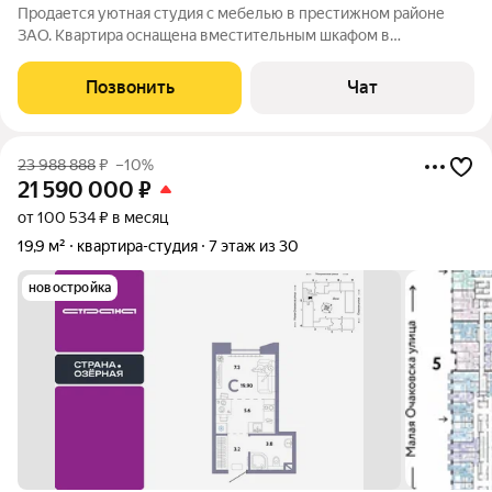
Продается уютная студия с мебелью в престижном районе
ЗАО. Квартира оснащена вместительным шкафом в
прихожей,комодом,зеркалом,двуспальной кроватью (120) с
подъемным механизмом,диваном (раскладывается в
Позвонить
Чат
полноценное спальное место 120), обеденным
23 988 888
₽
–10%
21 590 000
₽
от 100 534 ₽ в месяц
19,9 м²
квартира-студия
7 этаж из 30
новостройка