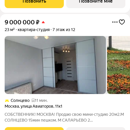
Позвонить
Позвоните мне
автомобиле до МКАД и 20
9 000 000
₽
23 м²
квартира-студия
7 этаж из 12
Солнцево
11 мин.
Москва
,
улица Авиаторов
,
11к1
СОБСТВЕННИК! МОСКВА! Продаю свою мини-студию 20м2.М
СОЛНЦЕВО 15мин пешком. М САЛАРЬЕВО 2
остановки(7мин).Квартира состоит из 2 студий .(у каждой свой