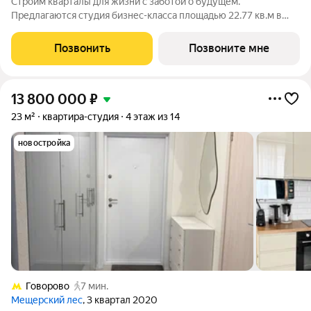
Строим кварталы для жизни с заботой о будущем.
Предлагаются студия бизнес-класса площадью 22.77 кв.м в
Тропарево Парк, корпус 2.2КВ на 11-м этаже, в жилом
комплексе "Тропарево Парк".Проект строится полностью с
Позвонить
Позвоните мне
отделкой, которая включает ламинат, обои
13 800 000
₽
23 м²
квартира-студия
4 этаж из 14
новостройка
Говорово
7 мин.
Мещерский лес
, 3 квартал 2020