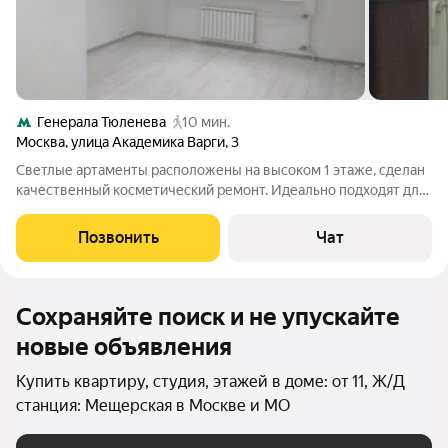
Генерала Тюленева
10 мин.
Москва
,
улица Академика Варги
,
3
Светлые артаменты расположены на высоком 1 этаже, сделан
качественный косметический ремонт. Идеально подходят для
проживания или организации офисного пространства.
Тихий,спокойный,чистый подъезд, консьерж, домофон. В
Позвонить
Чат
шаговой, доступности находятся:
Сохраняйте поиск и не упускайте
новые объявления
Купить квартиру, студия, этажей в доме: от 11, Ж/Д
станция: Мещерская в Москве и МО