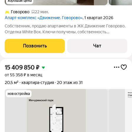
хорошая цена
Говорово
22 мин.
Апарт-комплекс «Движение. Говорово»
, 1 квартал 2026
Собственник, продаю апартаменты в ЖК Движение Говорово.
Отделка White Box. Ключи получены, собственность
оформлена! Апарт-комплекс Движение Говорово расположен
на юго-западе Москвы, в Новомосковском административном
Позвонить
Чат
округе, в 300 м от МКАД
15 409 850
₽
от 55 358 ₽ в месяц
20,5 м²
квартира-студия
20 этаж из 31
новостройка