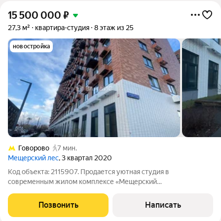
15 500 000
₽
27,3 м²
квартира-студия
8 этаж из 25
новостройка
Говорово
7 мин.
Мещерский лес
, 3 квартал 2020
Код объекта: 2115907. Продается уютная студия в
современным жилом комплексе «Мещерский
лес»,расположенном в пешей доступности от метро Говорово.
Квартира общей площадью 27.3 кв.м, находится на 8 этаже 14-
Позвонить
Написать
этажного дома.Окна выходят во двор, поэтому