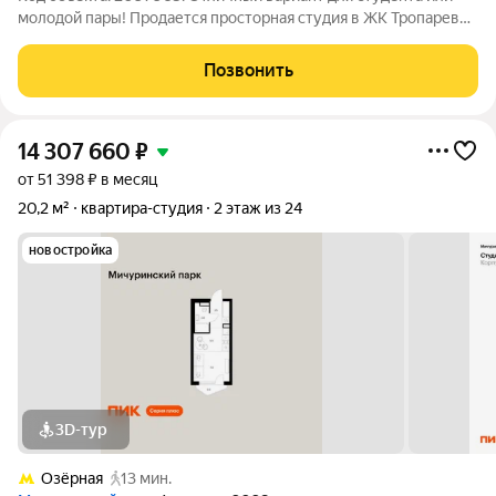
молодой пары! Продается просторная студия в ЖК Тропарево
парк (бизнес-класс). В пешей доступности от метро
Румянцево (10 мин). Новый дом, развитая инфраструктура,
Позвонить
квартира полностью готова к
14 307 660
₽
от 51 398 ₽ в месяц
20,2 м²
квартира-студия
2 этаж из 24
новостройка
3D-тур
Озёрная
13 мин.