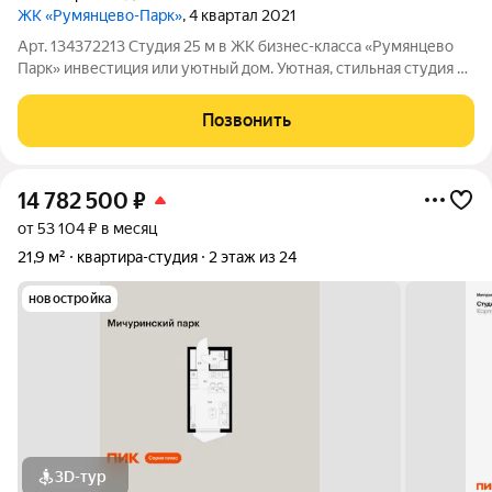
ЖК «Румянцево-Парк»
, 4 квартал 2021
Арт. 134372213 Студия 25 м в ЖК бизнес-класса «Румянцево
Парк» инвестиция или уютный дом. Уютная, стильная студия с
дизайнерским ремонтом, выполненным из премиальных
материалов, и полной шумоизоляцией для вашего комфорта.
Позвонить
Высота потолков 2,95 м и
14 782 500
₽
от 53 104 ₽ в месяц
21,9 м²
квартира-студия
2 этаж из 24
новостройка
3D-тур