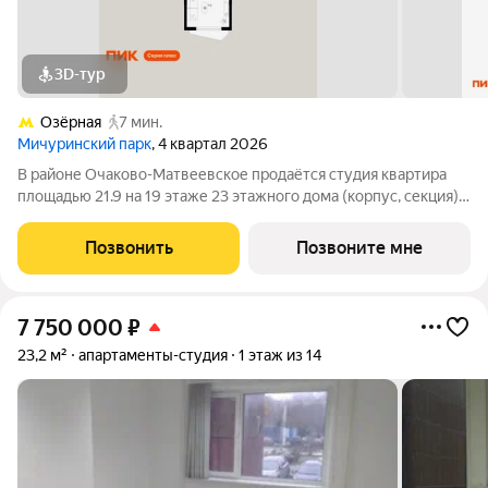
3D-тур
Озёрная
7 мин.
Мичуринский парк
, 4 квартал 2026
В районе Очаково-Матвеевское продаётся студия квартира
площадью 21.9 на 19 этаже 23 этажного дома (корпус, секция) в
проекте ПИК «Мичуринский парк». Удобное расположение 7
минут пешком до станции метро «Озёрная». 3 минуты на
Позвонить
Позвоните мне
автомобиле до МКАД и 20
7 750 000
₽
23,2 м²
апартаменты-студия
1 этаж из 14