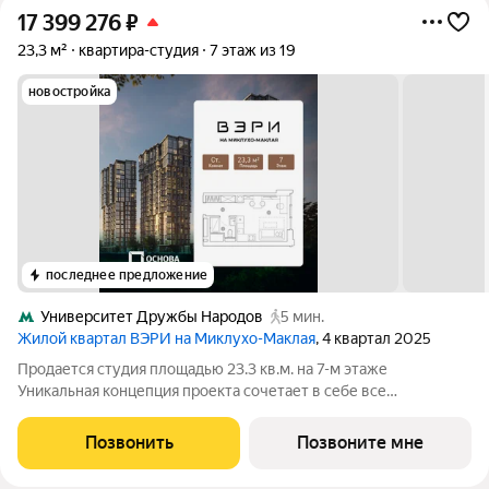
17 399 276
₽
23,3 м²
квартира-студия
7 этаж из 19
новостройка
последнее предложение
Университет Дружбы Народов
5 мин.
Жилой квартал ВЭРИ на Миклухо-Маклая
, 4 квартал 2025
Продается студия площадью 23.3 кв.м. на 7-м этаже
Уникальная концепция проекта сочетает в себе все
преимущества жизни стремительного мегаполиса и
спокойного приватного отдыха в единении с природой. На
Позвонить
Позвоните мне
закрытой благоустроенной территории