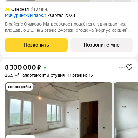
Озёрная
13 мин.
Мичуринский парк
, 1 квартал 2028
В районе Очаково-Матвеевское продаётся студия квартира
площадью 21.9 на 2 этаже 24 этажного дома (корпус, секция) в
проекте ПИК «Мичуринский парк». Удобное расположение 7
минут пешком до станции метро «Озёрная». 3 минуты на
Позвонить
Позвоните мне
автомобиле до МКАД и 20
8 300 000
₽
26,5 м²
апартаменты-студия
11 этаж из 15
новостройка