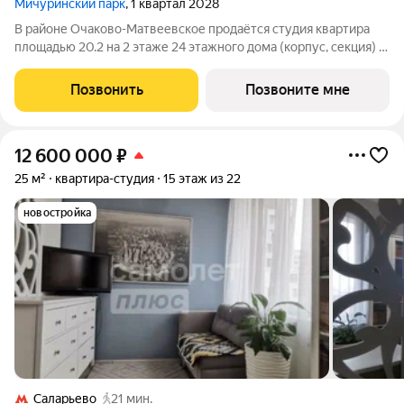
Мичуринский парк
, 1 квартал 2028
В районе Очаково-Матвеевское продаётся студия квартира
площадью 20.2 на 2 этаже 24 этажного дома (корпус, секция) в
проекте ПИК «Мичуринский парк». Удобное расположение 7
минут пешком до станции метро «Озёрная». 3 минуты на
Позвонить
Позвоните мне
автомобиле до МКАД и 20
12 600 000
₽
25 м²
квартира-студия
15 этаж из 22
новостройка
Саларьево
21 мин.