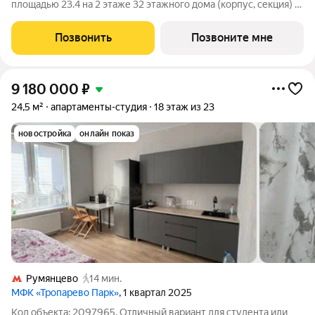
площадью 23.4 на 2 этаже 32 этажного дома (корпус, секция) в
проекте ПИК «Мичуринский парк». Удобное расположение 7
минут пешком до станции метро «Озёрная». 3 минуты на
Позвонить
Позвоните мне
автомобиле до МКАД и 20
9 180 000
₽
24,5 м²
апартаменты-студия
18 этаж из 23
новостройка
онлайн показ
Румянцево
14 мин.
МФК «Тропарево Парк»
, 1 квартал 2025
Код объекта: 2097965. Отличный вариант для студента или