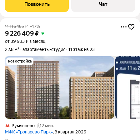
кадастровый паспорт,лицевой итд). Кухонная зона у каждого
Позвонить
Чат
своя(общей кухни нет) .2 С/У .ПОСТОЯННАЯ
11 116 155
₽
–17%
9 226 409
₽
от 39 933 ₽ в месяц
22,8 м²
апартаменты-студия
11 этаж из 23
новостройка
Румянцево
12 мин.
МФК «Тропарево Парк»
, 3 квартал 2026