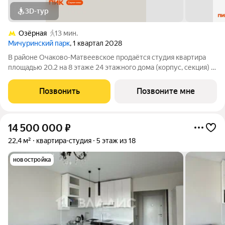
3D-тур
Озёрная
13 мин.
Мичуринский парк
, 1 квартал 2028
В районе Очаково-Матвеевское продаётся студия квартира
площадью 20.2 на 8 этаже 24 этажного дома (корпус, секция) в
проекте ПИК «Мичуринский парк». Удобное расположение 7
минут пешком до станции метро «Озёрная». 3 минуты на
Позвонить
Позвоните мне
автомобиле до МКАД и 20
14 500 000
₽
22,4 м²
квартира-студия
5 этаж из 18
новостройка