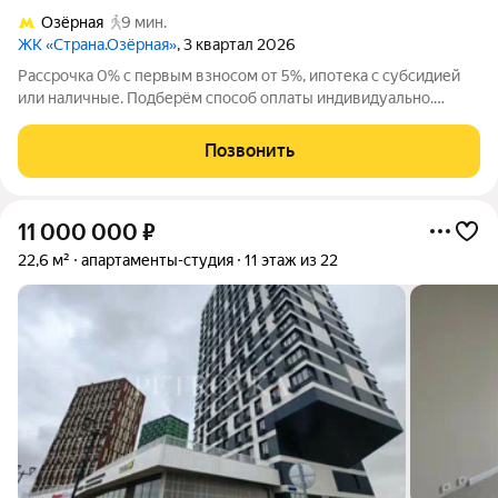
Озёрная
9 мин.
ЖК «Страна.Озёрная»
, 3 квартал 2026
Рассрочка 0% с первым взносом от 5%, ипотека с субсидией
или наличные. Подберём способ оплаты индивидуально.
Покупайте квартиру сейчас заезжайте уже в следующем году!
Продается 1комнатная квартира на 7 этаже от застройщика
Позвонить
Страна Девелопмент.
11 000 000
₽
22,6 м²
апартаменты-студия
11 этаж из 22