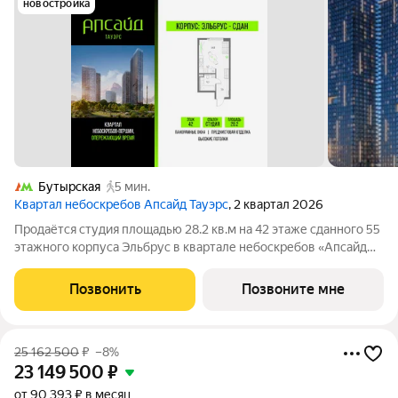
новостройка
Бутырская
5 мин.
Квартал небоскребов Апсайд Тауэрс
, 2 квартал 2026
Продаётся студия площадью 28.2 кв.м на 42 этаже сданного 55
этажного корпуса Эльбрус в квартале небоскребов «Апсайд
Тауэрс». В квартире предчистовая отделка,с видом на БЦ
Останкино, ботанический сад. Номер квартиры Кв.4202.
Позвонить
Позвоните мне
«Апсайд Тауэрс» -
25 162 500
₽
–8%
23 149 500
₽
от 90 393 ₽ в месяц