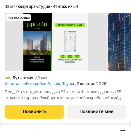
33 м²
квартира-студия
41 этаж из 54
новостройка
Бутырская
5 мин.
Квартал небоскребов Апсайд Тауэрс
, 2 квартал 2026
Продаётся студия площадью 33 кв.м на 41 этаже сданного 55
этажного корпуса Эльбрус в квартале небоскребов «Апсайд
Тауэрс». В квартире предчистовая отделка,с видом на 2
очередь, прогулочный бульвар, парк Сокольники. Номер
Позвонить
Позвоните мне
квартиры Кв.4105. «Апсайд