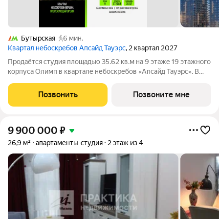
Бутырская
6 мин.
Квартал небоскребов Апсайд Тауэрс
, 2 квартал 2027
Продаётся студия площадью 35.62 кв.м на 9 этаже 19 этажного
корпуса Олимп в квартале небоскребов «Апсайд Тауэрс». В
квартире предчистовая отделка,с видом на внутренний двор,
ландшафтный парк. Номер квартиры В0910. «Апсайд Тауэрс» -
Позвонить
Позвоните мне
технологичный
9 900 000
₽
26,9 м²
апартаменты-студия
2 этаж из 4