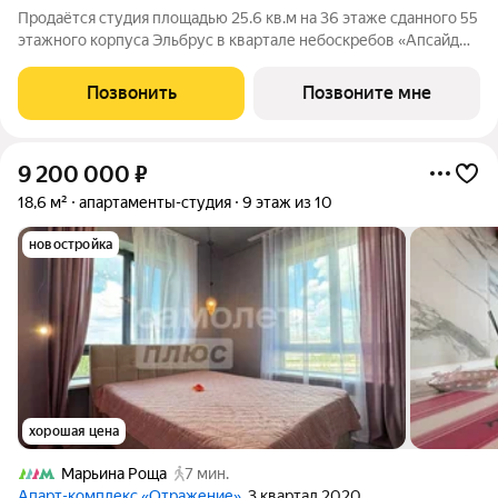
Продаётся студия площадью 25.6 кв.м на 36 этаже сданного 55
этажного корпуса Эльбрус в квартале небоскребов «Апсайд
Тауэрс». В квартире предчистовая отделка. Номер квартиры
Кв.3610. «Апсайд Тауэрс» - технологичный квартал строится в
Позвонить
Позвоните мне
динамично
9 200 000
₽
18,6 м²
апартаменты-студия
9 этаж из 10
новостройка
хорошая цена
Марьина Роща
7 мин.
Апарт-комплекс «Отражение»
, 3 квартал 2020