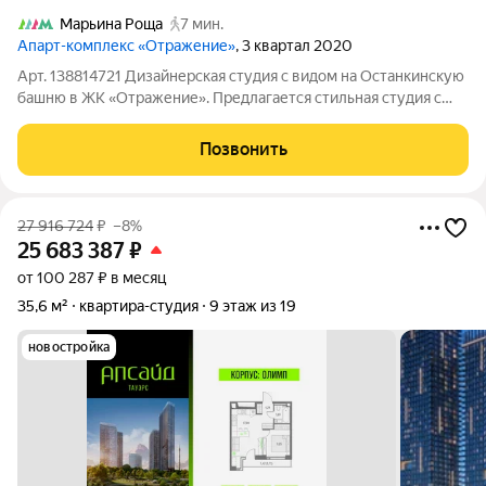
Марьина Роща
7 мин.
Апарт-комплекс «Отражение»
, 3 квартал 2020
Арт. 138814721 Дизайнерская студия с видом на Останкинскую
башню в ЖК «Отражение». Предлагается стильная студия с
дизайнерским ремонтом в современном жилом комплексе
«Отражение», расположенном всего в 10 минутах пешком от
Позвонить
станции метро «Марьина
27 916 724
₽
–8%
25 683 387
₽
от 100 287 ₽ в месяц
35,6 м²
квартира-студия
9 этаж из 19
новостройка