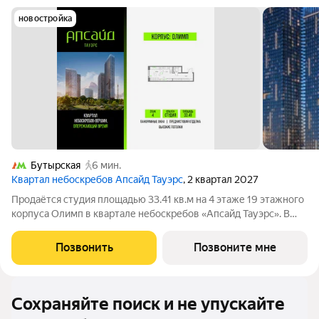
новостройка
Бутырская
6 мин.
Квартал небоскребов Апсайд Тауэрс
, 2 квартал 2027
Продаётся студия площадью 33.41 кв.м на 4 этаже 19 этажного
корпуса Олимп в квартале небоскребов «Апсайд Тауэрс». В
квартире предчистовая отделка,с видом на корпус Атлас,
корпус Эльбрус, Гранд-плаза,. Номер квартиры В0401. «Апсайд
Позвонить
Позвоните мне
Тауэрс» -
Сохраняйте поиск и не упускайте