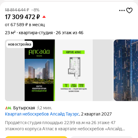
18 814 644
₽
–8%
17 309 472
₽
от 67 589 ₽ в месяц
23 м²
квартира-студия
26 этаж из 46
новостройка
Бутырская
2 мин.
Квартал небоскребов Апсайд Тауэрс
, 2 квартал 2027
Продаётся студия площадью 22.99 кв.м на 26 этаже 47
этажного корпуса Атлас в квартале небоскребов «Апсайд
Тауэрс». В квартире предчистовая отделка,с видом на корпус