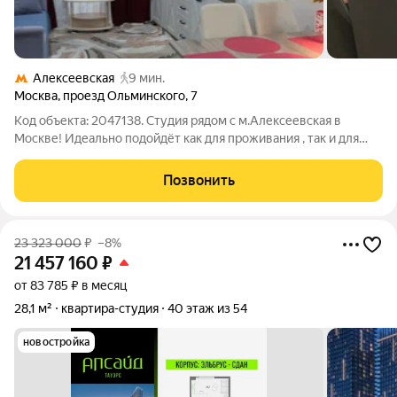
Алексеевская
9 мин.
Москва
,
проезд Ольминского
,
7
Код объекта: 2047138. Студия рядом с м.Алексеевская в
Москве! Идеально подойдёт как для проживания , так и для
инвестиций, принося стабильный доход от аренды. Возможен
торг! Описание квартиры: - в апартаменте сделан ремонт,
Позвонить
"заезжай и живи". -
23 323 000
₽
–8%
21 457 160
₽
от 83 785 ₽ в месяц
28,1 м²
квартира-студия
40 этаж из 54
новостройка