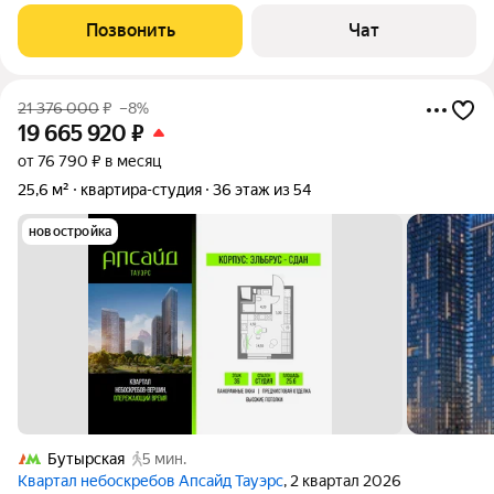
Делала для себя и под себя, не жалела средств. закончили
месяц назад, никто не жил. Замечательное место положение
Позвонить
Чат
недолеко от третьего
21 376 000
₽
–8%
19 665 920
₽
от 76 790 ₽ в месяц
25,6 м²
квартира-студия
36 этаж из 54
новостройка
Бутырская
5 мин.
Квартал небоскребов Апсайд Тауэрс
, 2 квартал 2026