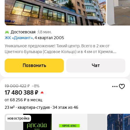
Достоевская
8 мин.
ЖК «Диамант»
, 4 квартал 2005
Уникальное предложение! Тихий центр. Всего в 2 км от
Цветного Бульвара (Садовое Кольцо) и в 4 км от Кремля.
Апартаменты свободной планировки 224 кв.м в жк бизнес
класса Диамант. Круглосуточная охрана, доступ к подземному
Позвонить
Чат
паркингу. Высота потолков 4
19 000 422
₽
–8%
17 480 388
₽
от 68 256 ₽ в месяц
23 м²
квартира-студия
34 этаж из 46
новостройка