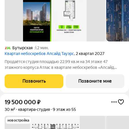
Бутырская
2 мин.
Квартал небоскребов Апсайд Тауэрс
, 2 квартал 2027
Продаётся студия площадью 22.99 кв.м на 34 этаже 47
этажного корпуса Атлас в квартале небоскребов «Апсайд
Тауэрс». В квартире предчистовая отделка,с видом на корпус
Эльбрус, прогулочный бульвар. Номер квартиры Б3403.
Позвонить
Позвоните мне
«Апсайд Тауэрс» - технологичный
19 500 000
₽
30 м²
квартира-студия
9 этаж из 55
новостройка