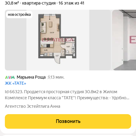
30,8 м²
квартира-студия
16 этаж из 41
новостройка
Марьина Роща
13 мин.
ЖК «ТАТЕ»
Id 66323. Продается просторная студия 30.8м2 в Жилом
Комплексе Премиум класса "TATE"! Преимущества: - Удобное
и логичное зонирование пространства! Планировка: кухня
Агентство Эстейтлига Анна
ниша, комната 18.3м2, санузел 4.6м2 - Панорамное остекление
в пол! - Видовые
Позвонить