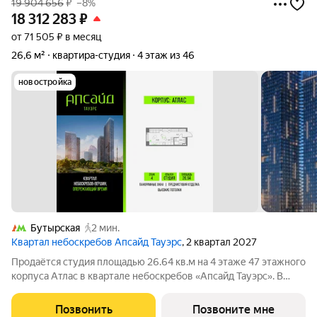
19 904 656
₽
–8%
18 312 283
₽
от 71 505 ₽ в месяц
26,6 м²
квартира-студия
4 этаж из 46
новостройка
Бутырская
2 мин.
Квартал небоскребов Апсайд Тауэрс
, 2 квартал 2027
Продаётся студия площадью 26.64 кв.м на 4 этаже 47 этажного
корпуса Атлас в квартале небоскребов «Апсайд Тауэрс». В
квартире предчистовая отделка,с видом на Савеловский сити,
Гончаровский парк. Номер квартиры Б0401. «Апсайд Тауэрс» -
Позвонить
Позвоните мне