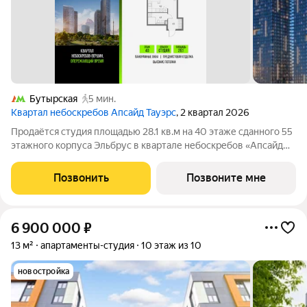
Бутырская
5 мин.
Квартал небоскребов Апсайд Тауэрс
, 2 квартал 2026
Продаётся студия площадью 28.1 кв.м на 40 этаже сданного 55
этажного корпуса Эльбрус в квартале небоскребов «Апсайд
Тауэрс». В квартире предчистовая отделка,с видом на БЦ
Останкино, ботанический сад. Номер квартиры Кв.4013.
Позвонить
Позвоните мне
«Апсайд Тауэрс» -
6 900 000
₽
13 м²
апартаменты-студия
10 этаж из 10
новостройка