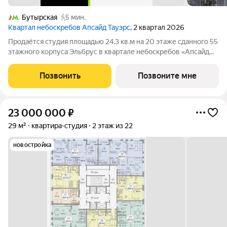
Бутырская
5 мин.
Квартал небоскребов Апсайд Тауэрс
, 2 квартал 2026
Продаётся студия площадью 24.3 кв.м на 20 этаже сданного 55
этажного корпуса Эльбрус в квартале небоскребов «Апсайд
Тауэрс». В квартире предчистовая отделка. Номер квартиры
Кв.2009. «Апсайд Тауэрс» - технологичный квартал строится в
Позвонить
Позвоните мне
динамично
23 000 000
₽
29 м²
квартира-студия
2 этаж из 22
новостройка