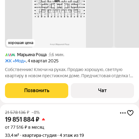
хорошая цена
Марьина Роща
6 мин.
ЖК «Мод»
, 4 квартал 2025
Собственник! Ключи на руках. Продаю хорошую, светлую
квартиру в новом престижном доме. Предчистовая отделка !!!!
Требуется Минимальный ремонт! ! это квартира, НЕ
апартаменты, можно прописаться! Квартира НЕ угловая
Позвонить
Чат
Удобное расположение на 9м этаже в
21 578 136
₽
–8%
19 851 884
₽
от 77 516 ₽ в месяц
33,4 м²
квартира-студия
4 этаж из 19