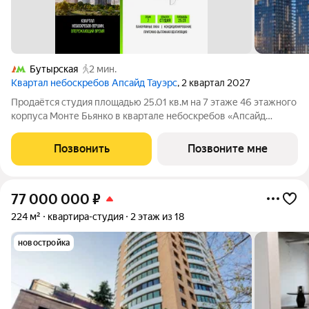
Бутырская
2 мин.
Квартал небоскребов Апсайд Тауэрс
, 2 квартал 2027
Продаётся студия площадью 25.01 кв.м на 7 этаже 46 этажного
корпуса Монте Бьянко в квартале небоскребов «Апсайд
Тауэрс». Квартира с чистовой отделкой,с видом на Звездный
бульвар, Ольгинский храм, Останкинскую Башню. Номер
Позвонить
Позвоните мне
квартиры Г0704. На первых
77 000 000
₽
224 м²
квартира-студия
2 этаж из 18
новостройка