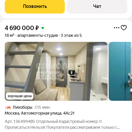
Нанимателем договора в момент покупки студии. Сделка
Позвонить
Чат
можно с ипотекой. До метро
4 690 000
₽
18 м²
апартаменты-студия
3 этаж из 5
хорошая цена
Лихоборы
15 мин.
Москва
,
Автомоторная улица
,
4Ас21
Арт. 136499485 Отдельный Кадастровый номер !!!
Прописаться Нельзя! Покупателя рассматриваем только с