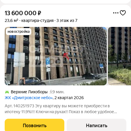
13 600 000
₽
23,6 м²
квартира-студия
3 этаж из 7
новостройка
Верхние Лихоборы
9 мин.
ЖК «Дмитровское небо»
, 2 квартал 2026
Арт. 140251973 Эту квартиру вы можете приобрести в
ипотеку 11.9%!!! Ключи на руках!! Показ в любое удобное
время!!! Редкое предложение- ВИД НА СКВЕР! Студия в
готовом доме ЖК «Дмитровское Небо». Продается уютная
Позвонить
Написать
студия 23,6 м в самой приватной секции