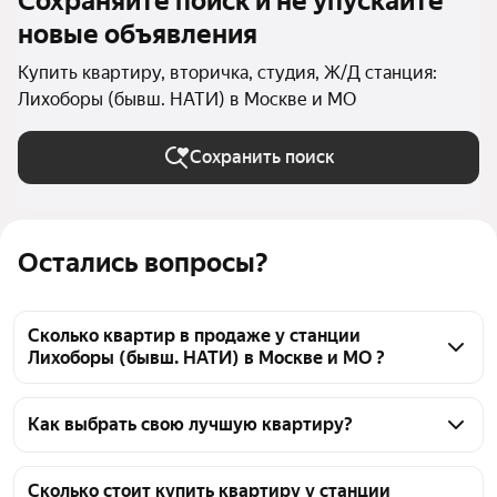
Сохраняйте поиск и не упускайте
новые объявления
Купить квартиру, вторичка, студия, Ж/Д станция:
Лихоборы (бывш. НАТИ) в Москве и МО
Сохранить поиск
Остались вопросы?
Сколько квартир в продаже у станции
Лихоборы (бывш. НАТИ) в Москве и МО ?
На Яндекс Недвижимости в продаже у станции 
Лихоборы (бывш. НАТИ) в Москве и МО 36 
Как выбрать свою лучшую квартиру?
квартир, из них 3 объявления от собственников, 33 
Чтобы купить квартиру - студию на вторичном 
объявления от агентств
рынке у станции Лихоборы (бывш. НАТИ), 
Сколько стоит купить квартиру у станции