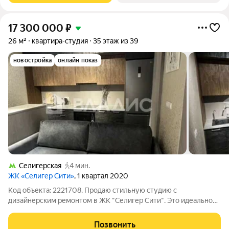
17 300 000
₽
26 м²
квартира-студия
35 этаж из 39
новостройка
онлайн показ
Селигерская
4 мин.
ЖК «Селигер Сити»
, 1 квартал 2020
Код объекта: 2221708. Продаю стильную студию с
дизайнерским ремонтом в ЖК "Селигер Сити". Это идеальное
место для комфортной жизни и отдыха! Закрытый двор с
подземной парковкой, ухоженная территория с прудом, где
Позвонить