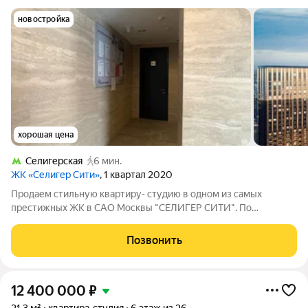
новостройка
хорошая цена
Селигерская
6 мин.
ЖК «Селигер Сити»
, 1 квартал 2020
Продаем стильную квартиру- студию в одном из самых
престижных ЖК в САО Москвы "СЕЛИГЕР СИТИ". По
доступности: 5 минуты от станции метро "Селигерская", 9
минут на авто до станции метро "Окружная", 12 минут пешком
Позвонить
до МЦД-3 Моссельмаш. Удобный съезд на
12 400 000
₽