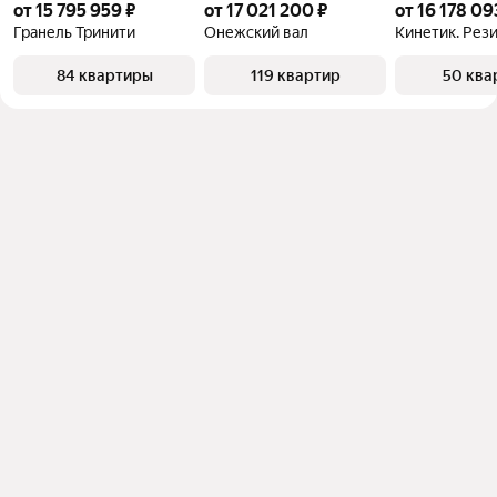
от 15 795 959 ₽
от 17 021 200 ₽
от 16 178 09
Гранель Тринити
Онежский вал
84 квартиры
119 квартир
50 ква