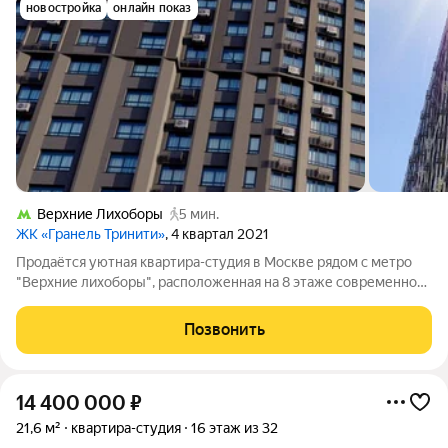
новостройка
онлайн показ
Верхние Лихоборы
5 мин.
ЖК «Гранель Тринити»
, 4 квартал 2021
Продаётся уютная квартира-студия в Москве рядом с метро
"Верхние лихоборы", расположенная на 8 этаже современного
32-этажного монолитного дома новой постройки по адресу:
Москва, Дмитровское шоссе. Действует: Льготная ипотека.
Позвонить
Выгодная безпроцентная
14 400 000
₽
21,6 м²
квартира-студия
16 этаж из 32