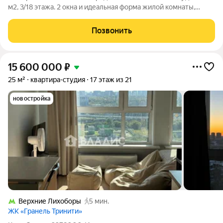
м2, 3/18 этажа. 2 окна и идеальная форма жилой комнаты,
позволяет успешно зонировать пространство. Прихожая
просторная, оборудована шкафами для хранения и отделена
Позвонить
дверью от жилой комнаты.
15 600 000
₽
25 м²
квартира-студия
17 этаж из 21
новостройка
Верхние Лихоборы
5 мин.
ЖК «Гранель Тринити»