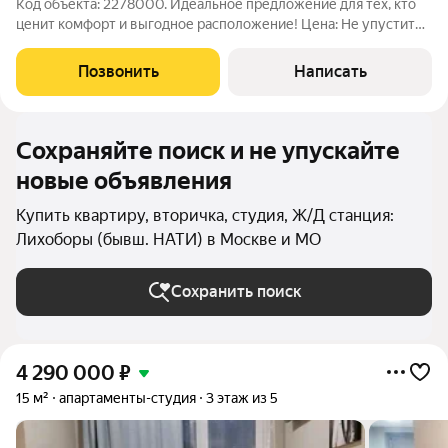
Код объекта: 2278000. Идеальное предложение для тех, кто
ценит комфорт и выгодное расположение! Цена: Не упустите
шанс приобрести квартиру по выгодной цене! Это
предложение одно из самых привлекательных на рынке
Позвонить
Написать
недвижимости Москвы. Расположение:
Сохраняйте поиск и не упускайте
новые объявления
Купить квартиру, вторичка, студия, Ж/Д станция:
Лихоборы (бывш. НАТИ) в Москве и МО
Сохранить поиск
4 290 000
₽
15 м²
апартаменты-студия
3 этаж из 5