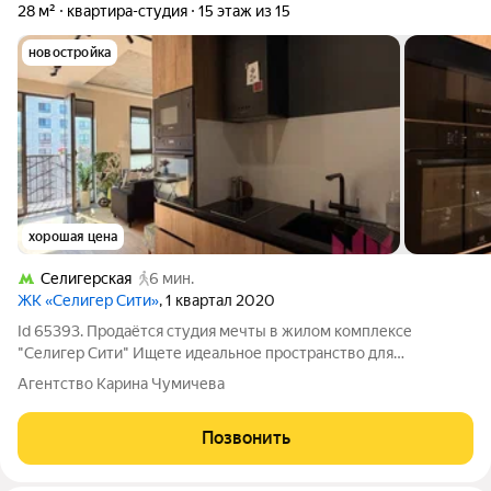
28 м²
квартира-студия
15 этаж из 15
новостройка
хорошая цена
Селигерская
6 мин.
ЖК «Селигер Сити»
, 1 квартал 2020
Id 65393. Продаётся студия мечты в жилом комплексе
"Селигер Сити" Ищете идеальное пространство для
счастливой жизни? Эта квартира-студия станет для Вас новым
Агентство Карина Чумичева
уютным домом! Почему именно эта квартира? - Светлая и
уютная: 15 этаж , большие окна,
Позвонить