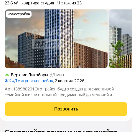
23,6 м²
квартира-студия
11 этаж из 23
новостройка
Верхние Лихоборы
9 мин.
ЖК «Дмитровское небо»
, 2 квартал 2026
Арт. 138988291 Этот район будто создан для счастливой
семейной жизни стильный, продуманный до мелочей и
удивительно гармоничный. Здесь чувствуется, что
застройщики думали не о квадратных метрах, а о людях: о том,
Позвонить
как будет звучать детский смех во