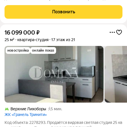
Москва-Сити! Светлая студия в ЖК «Гранель Тринити» (1-я
очередь, 2022 г. постройки). Идеальное пространство для
Позвонить
одного человека или пары.
16 099 000
₽
25 м²
квартира-студия
17 этаж из 21
новостройка
онлайн показ
Верхние Лихоборы
5 мин.
ЖК «Гранель Тринити»
Код объекта: 2278293. Продаётся видовая светлая студия 25 кв