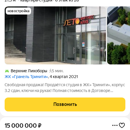
21,3 м²
квартира-студия
6 этаж из 26
новостройка
Верхние Лихоборы
5 мин.
ЖК «Гранель Тринити»
, 4 квартал 2021
Свободная продажа! Продаётся студия в ЖК» Тринити», корпус
3.2 сдан, ключи на руках! Полная стоимость в Договоре
уступки! Квартира общей площадью 21.3 кв. м., жилая площадь
11.6 кв. м., кухня-ниша 2.7 кв. м, на 6 этаже. прихожая 3.2 кв. м.,
Позвонить
с/у
15 000 000
₽