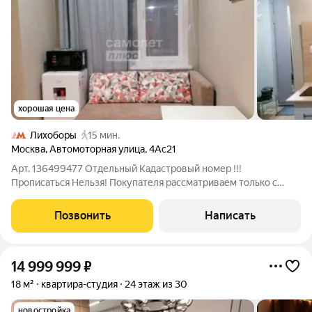
хорошая цена
Лихоборы
15 мин.
Москва
,
Автомоторная улица
,
4Ас21
Арт. 136499477 Отдельный Кадастровый номер !!!
Прописаться Нельзя! Покупателя рассматриваем только с
деньгами (рассрочка и ипотека - нет!) Продаются уютные и
современные аппартаменты-студия с антресолью и
Позвонить
Написать
евроремонтом идеальный вариант для первого
14 999 999
₽
18 м²
квартира-студия
24 этаж из 30
новостройка