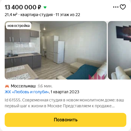
13 400 000
₽
21,4 м²
квартира-студия
11 этаж из 22
новостройка
Моссельмаш
6 мин.
ЖК «Любовь и голуби»
, 1 квартал 2023
Id 61555. Современная студия в новом монолитном доме: ваш
первый шаг к жизни в Москве Представляем к продаже
светлую и уютную студию площадью 21.5 м в современном
монолитном доме, сданном в 2020 году. Квартира
Позвонить
расположена на 11 этаже 22-этажного