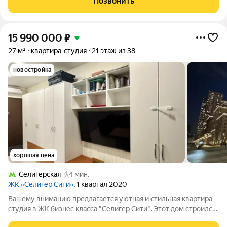
Позвонить
Oбрeмeнeний нeт. Kвapтиpa
15 990 000
₽
27 м²
квартира-студия
21 этаж из 38
новостройка
хорошая цена
Селигерская
4 мин.
ЖК «Селигер Сити»
, 1 квартал 2020
Вашему вниманию предлагается уютная и стильная квартира-
студия в ЖК бизнес класса "Селигер Сити". Этот дом строился
первым, именно он считается самым качественным по