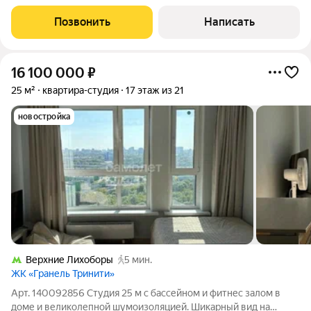
деньгами (рассрочка и ипотека - нет!) Продаются уютные и
современные аппартаменты-студия с антресолью и
Позвонить
Написать
евроремонтом идеальный вариант для первого
16 100 000
₽
25 м²
квартира-студия
17 этаж из 21
новостройка
Верхние Лихоборы
5 мин.
ЖК «Гранель Тринити»
Арт. 140092856 Студия 25 м с бассейном и фитнес залом в
доме и великолепной шумоизоляцией. Шикарный вид на