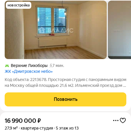
новостройка
Верхние Лихоборы
7 мин.
ЖК «Дмитровское небо»
Код объекта: 2213678. Просторная студия с панорамным видом
на Москву общей площадью 21,6 м2. Ильменский проезд дом 4
корпус 1. Основные характеристики: - Монолитный
современный дом в ЖК бизнес-класса «Дмитровское небо»; -
Позвонить
Чистовая отделка - квартира
16 990 000
₽
27,9 м²
квартира-студия
5 этаж из 13