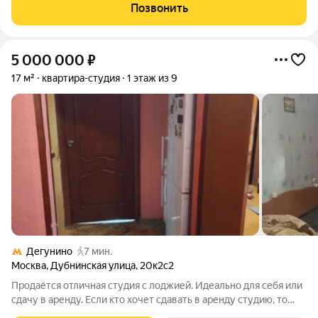
отделке, шумоизоляции и лифтам во всем комплексе. О
Позвонить
комплексе: Закрытая территория с
5 000 000
₽
17 м²
квартира-студия
1 этаж из 9
Дегунино
7 мин.
Москва
,
Дубнинская улица
,
20к2с2
Продаётся отличная студия с лоджией. Идеально для себя или
сдачу в аренду. Если кто хочет сдавать в аренду студию, то
наниматель уже есть за 40 т.р. в месяц. Подписание с