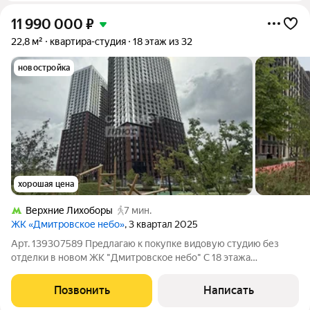
11 990 000
₽
22,8 м²
квартира-студия
18 этаж из 32
новостройка
хорошая цена
Верхние Лихоборы
7 мин.
ЖК «Дмитровское небо»
, 3 квартал 2025
Арт. 139307589 Предлагаю к покупке видовую студию без
отделки в новом ЖК "Дмитровское небо" С 18 этажа
открывается прекрасный вид на район, с потрясающими
закатами. Прописка! Ключи получены! Застройщик ЛСР.
Позвонить
Написать
Идеальный вариант как для проживания, так и