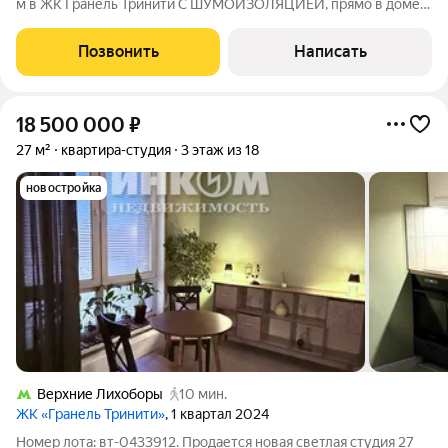
м в ЖК Гранель Тринити С ШУМОИЗОЛЯЦИЕЙ, прямо в доме
фитнес-зал + бассейн Из преимуществ: - шумоизоляция в
квартире, соседей не слышно - кондиционер - 5 минут пешком
Позвонить
Написать
до метро - магазины:
18 500 000
₽
27 м²
квартира-студия
3 этаж из 18
новостройка
Верхние Лихоборы
10 мин.
ЖК «Гранель Тринити»
, 1 квартал 2024
Номер лота: вт-0433912. Продается новая светлая студия 27