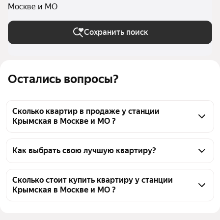
Москве и МО
Сохранить поиск
Остались вопросы?
Сколько квартир в продаже у станции
Крымская в Москве и МО ?
На Яндекс Недвижимости в продаже у станции 
Крымская в Москве и МО 121 квартира, из них 1 
Как выбрать свою лучшую квартиру?
объявление от собственников, 3 объявления от 
Чтобы купить квартиру - студию с террасой у 
агентств, 117 объявлений от застройщиков
станции Крымская, воспользуйтесь тепловой 
Сколько стоит купить квартиру у станции
Крымская в Москве и МО ?
картой для оценки инфраструктуры и 
транспортной доступности в выбранном районе у 
Цена за квадратный метр
416 900 — 1,03 млн ₽
станции Крымская в Москве и МО