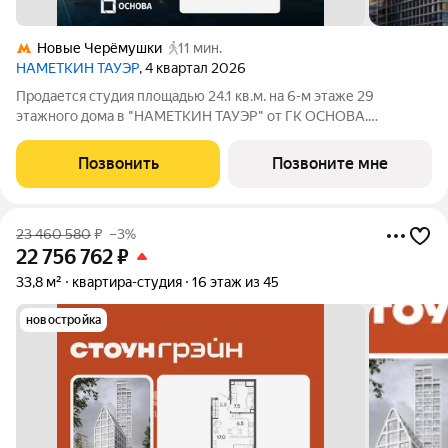
Новые Черёмушки
11 мин.
НАМЕТКИН ТАУЭР
, 4 квартал 2026
Продается студия площадью 24.1 кв.м. на 6-м этаже 29
этажного дома в "НАМЕТКИН ТАУЭР" от ГК ОСНОВА.
Наметкин Тауэр - комплекс бизнес-класса с премиальным
обслуживанием, располагается в районе Черёмушки на Юго-
Позвонить
Позвоните мне
Западе Москвы. Архитектура от известного
23 460 580
₽
–3%
22 756 762
₽
33,8 м²
квартира-студия
16 этаж из 45
новостройка