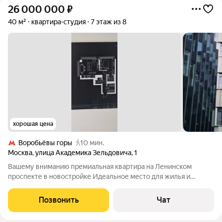
26 000 000
₽
40 м²
квартира-студия
7 этаж из 8
хорошая цена
Воробьёвы горы
10 мин.
Москва
,
улица Академика Зельдовича
,
1
Вашему вниманию премиальная квартира на Ленинском
проспекте в новостройке Идеальное место для жилья и
работы. Камерная инфраструктура. 1 этаж коммерция
(коммерция: кафе, салоны красоты, продуктовый , лобби,
Позвонить
Чат
комната для хранения велосипедов и тп, душ