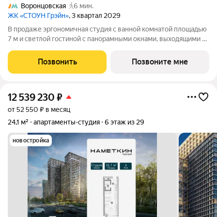
Воронцовская
6 мин.
ЖК «СТОУН Грэйн»
, 3 квартал 2029
В продаже эргономичная студия с ванной комнатой площадью
7 м и светлой гостиной с панорамными окнами, выходящими на
южную сторону. Выделенные зоны для хранения вещей и
возможность организовать угловую кухню с полноценным
Позвонить
Позвоните мне
вместительным гарнитуром
12 539 230
₽
от 52 550 ₽ в месяц
24,1 м²
апартаменты-студия
6 этаж из 29
новостройка