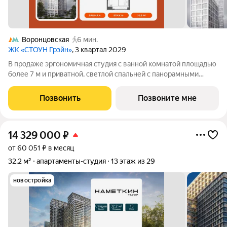
Воронцовская
6 мин.
ЖК «СТОУН Грэйн»
, 3 квартал 2029
В продаже эргономичная студия с ванной комнатой площадью
более 7 м и приватной, светлой спальней с панорамными
окнами, выходящими на южную сторону. Возможность
организовать угловую кухню с полноценнгым вместительным
Позвонить
Позвоните мне
гарнитуром и мягкую зону отдыха
14 329 000
₽
от 60 051 ₽ в месяц
32,2 м²
апартаменты-студия
13 этаж из 29
новостройка