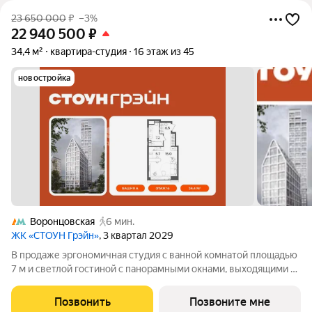
23 650 000
₽
–3%
22 940 500
₽
34,4 м²
квартира-студия
16 этаж из 45
новостройка
Воронцовская
6 мин.
ЖК «СТОУН Грэйн»
, 3 квартал 2029
В продаже эргономичная студия с ванной комнатой площадью
7 м и светлой гостиной с панорамными окнами, выходящими на
южную сторону. Выделенные зоны для хранения вещей и
возможность организовать угловую кухню с полноценным
Позвонить
Позвоните мне
вместительным гарнитуром