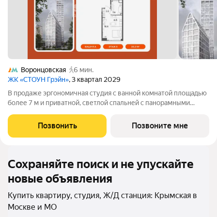
Воронцовская
6 мин.
ЖК «СТОУН Грэйн»
, 3 квартал 2029
В продаже эргономичная студия с ванной комнатой площадью
более 7 м и приватной, светлой спальней с панорамными
окнами, выходящими на южную сторону. Возможность
организовать угловую кухню с полноценнгым вместительным
Позвонить
Позвоните мне
гарнитуром и мягкую зону отдыха
Сохраняйте поиск и не упускайте
новые объявления
Купить квартиру, студия, Ж/Д станция: Крымская в
Москве и МО