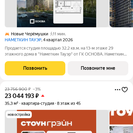
Новые Черёмушки
11 мин.
НАМЕТКИН ТАУЭР
, 4 квартал 2026
Продается студия площадью 32.2 кв.м. на 13-м этаже 29
этажного дома в "Наметкин Тауэр" от ГК ОСНОВА. Наметкин
Тауэр - комплекс бизнес-класса с премиальным
обслуживанием, располагается в районе Черёмушки на Юго-
Позвонить
Позвоните мне
Западе Москвы. Архитектура от
23 756 900
₽
–3%
23 044 193
₽
35,3 м²
квартира-студия
8 этаж из 45
новостройка