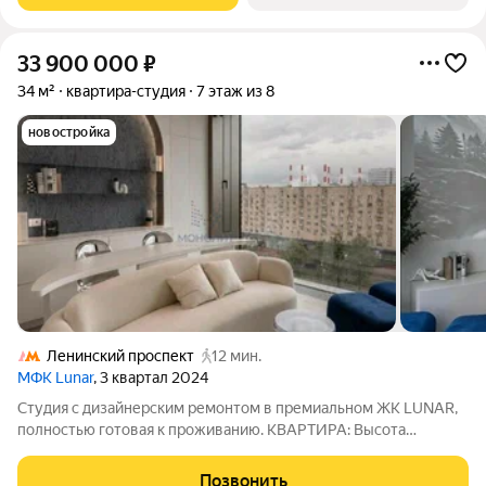
33 900 000
₽
34 м²
квартира-студия
7 этаж из 8
новостройка
Ленинский проспект
12 мин.
МФК Lunar
, 3 квартал 2024
Студия с дизайнерским ремонтом в премиальном ЖК LUNAR,
полностью готовая к проживанию. КВАРТИРА: Высота
потолков 3 метра; Панорамные окна, вид на Ленинский
проспект и зелёные массивы Гагаринского района; Остается
Позвонить