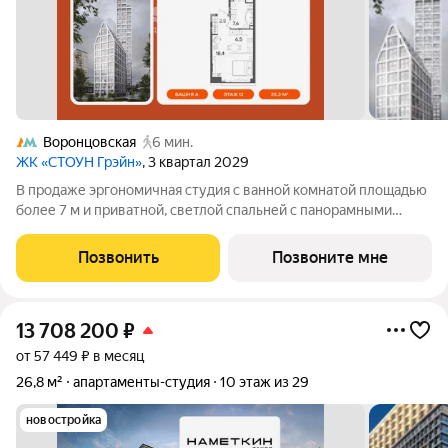
Воронцовская
6 мин.
ЖК «СТОУН Грэйн»
, 3 квартал 2029
В продаже эргономичная студия с ванной комнатой площадью
более 7 м и приватной, светлой спальней с панорамными
окнами, выходящими на южную сторону. Возможность
организовать угловую кухню с полноценнгым вместительным
Позвонить
Позвоните мне
гарнитуром и мягкую зону отдыха
13 708 200
₽
от 57 449 ₽ в месяц
26,8 м²
апартаменты-студия
10 этаж из 29
новостройка