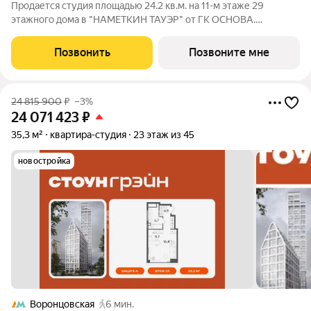
Продается студия площадью 24.2 кв.м. на 11-м этаже 29
этажного дома в "НАМЕТКИН ТАУЭР" от ГК ОСНОВА.
Наметкин Тауэр - комплекс бизнес-класса с премиальным
обслуживанием, располагается в районе Черёмушки на Юго-
Позвонить
Позвоните мне
Западе Москвы. Архитектура от
24 815 900
₽
–3%
24 071 423
₽
35,3 м²
квартира-студия
23 этаж из 45
новостройка
Воронцовская
6 мин.