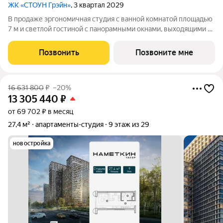
ЖК «СТОУН Грэйн»
, 3 квартал 2029
В продаже эргономичная студия с ванной комнатой площадью
7 м и светлой гостиной с панорамными окнами, выходящими на
южную сторону. Выделенные зоны для хранения вещей и
возможность организовать угловую кухню с полноценным
Позвонить
Позвоните мне
вместительным гарнитуром
16 631 800
₽
–20%
13 305 440
₽
от 69 702 ₽ в месяц
27,4 м²
апартаменты-студия
9 этаж из 29
новостройка