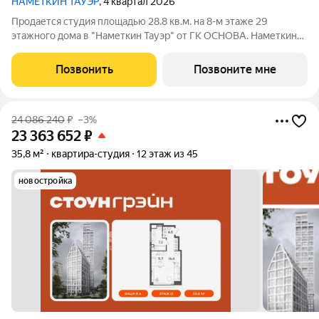
НАМЕТКИН ТАУЭР
, 4 квартал 2026
Продается студия площадью 28.8 кв.м. на 8-м этаже 29
этажного дома в "Наметкин Тауэр" от ГК ОСНОВА. Наметкин
Тауэр - комплекс бизнес-класса с премиальным
обслуживанием, располагается в районе Черёмушки на Юго-
Позвонить
Позвоните мне
Западе Москвы. Архитектура от известного
24 086 240
₽
–3%
23 363 652
₽
35,8 м²
квартира-студия
12 этаж из 45
новостройка