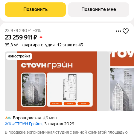
Тауэр - комплекс бизнес-класса с премиальным
обслуживанием, располагается в районе Черёмушки на Юго-
Позвонить
Позвоните мне
Западе Москвы. Архитектура от
23 979 290
₽
–3%
23 259 911
₽
35,3 м²
квартира-студия
12 этаж из 45
новостройка
Воронцовская
6 мин.
ЖК «СТОУН Грэйн»
, 3 квартал 2029
В продаже эргономичная студия с ванной комнатой площадью