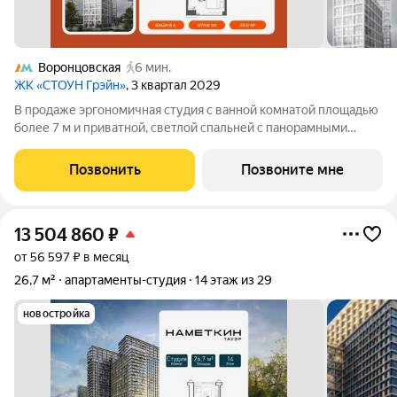
Воронцовская
6 мин.
ЖК «СТОУН Грэйн»
, 3 квартал 2029
В продаже эргономичная студия с ванной комнатой площадью
более 7 м и приватной, светлой спальней с панорамными
окнами, выходящими на южную сторону. Возможность
организовать угловую кухню с полноценнгым вместительным
Позвонить
Позвоните мне
гарнитуром и мягкую зону отдыха
13 504 860
₽
от 56 597 ₽ в месяц
26,7 м²
апартаменты-студия
14 этаж из 29
новостройка