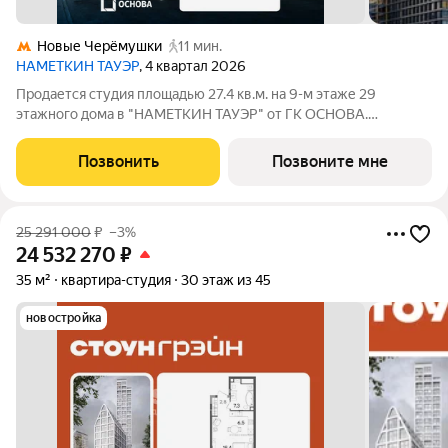
Новые Черёмушки
11 мин.
НАМЕТКИН ТАУЭР
, 4 квартал 2026
Продается студия площадью 27.4 кв.м. на 9-м этаже 29
этажного дома в "НАМЕТКИН ТАУЭР" от ГК ОСНОВА.
Наметкин Тауэр - комплекс бизнес-класса с премиальным
обслуживанием, располагается в районе Черёмушки на Юго-
Позвонить
Позвоните мне
Западе Москвы. Архитектура от известного
25 291 000
₽
–3%
24 532 270
₽
35 м²
квартира-студия
30 этаж из 45
новостройка