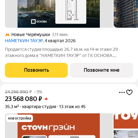
Новые Черёмушки
11 мин.
НАМЕТКИН ТАУЭР
, 4 квартал 2026
Продается студия площадью 26.7 кв.м. на 14-м этаже 29
этажного дома в "НАМЕТКИН ТАУЭР" от ГК ОСНОВА.
Наметкин Тауэр - комплекс бизнес-класса с премиальным
обслуживанием, располагается в районе Черёмушки на Юго-
Позвонить
Позвоните мне
Западе Москвы. Архитектура от
24 296 990
₽
–3%
23 568 080
₽
35,3 м²
квартира-студия
13 этаж из 45
новостройка