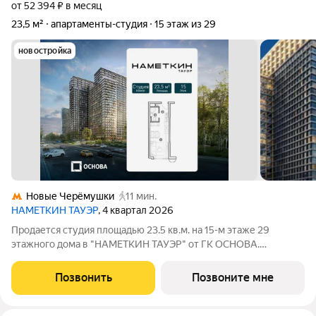
от 52 394 ₽ в месяц
23,5 м²
апартаменты-студия
15 этаж из 29
новостройка
Новые Черёмушки
11 мин.
НАМЕТКИН ТАУЭР
, 4 квартал 2026
Продается студия площадью 23.5 кв.м. на 15-м этаже 29
этажного дома в "НАМЕТКИН ТАУЭР" от ГК ОСНОВА.
Наметкин Тауэр - комплекс бизнес-класса с премиальным
обслуживанием, располагается в районе Черёмушки на Юго-
Позвонить
Позвоните мне
Западе Москвы. Архитектура от