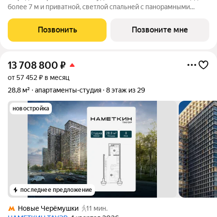
более 7 м и приватной, светлой спальней с панорамными
окнами, выходящими на южную сторону. Возможность
организовать угловую кухню с полноценнгым вместительным
Позвонить
Позвоните мне
гарнитуром и мягкую зону отдыха
13 708 800
₽
от 57 452 ₽ в месяц
28,8 м²
апартаменты-студия
8 этаж из 29
новостройка
последнее предложение
Новые Черёмушки
11 мин.