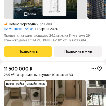
Новые Черёмушки
11 мин.
НАМЕТКИН ТАУЭР
, 4 квартал 2026
Продается студия площадью 24.2 кв.м. на 11-м этаже 29
этажного дома в "НАМЕТКИН ТАУЭР" от ГК ОСНОВА.
Наметкин Тауэр - комплекс бизнес-класса с премиальным
обслуживанием, располагается в районе Черёмушки на Юго-
Позвонить
Позвоните мне
Западе Москвы. Архитектура от
11 500 000
₽
28,5 м²
апартаменты-студия
10 этаж из 30
новостройка
онлайн показ