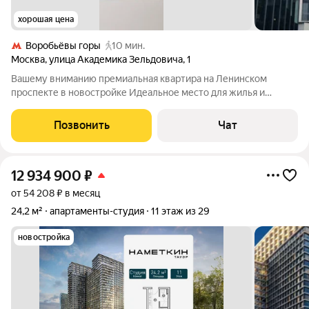
хорошая цена
Воробьёвы горы
10 мин.
Москва
,
улица Академика Зельдовича
,
1
Вашему вниманию премиальная квартира на Ленинском
проспекте в новостройке Идеальное место для жилья и
работы. Камерная инфраструктура. 1 этаж коммерция
(коммерция: кафе, салоны красоты, продуктовый , лобби,
Позвонить
Чат
комната для хранения велосипедов и тп, душ
12 934 900
₽
от 54 208 ₽ в месяц
24,2 м²
апартаменты-студия
11 этаж из 29
новостройка