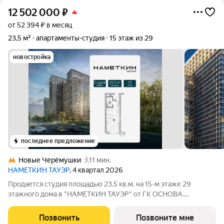
12 502 000
₽
от 52 394 ₽ в месяц
23,5 м²
апартаменты-студия
15 этаж из 29
новостройка
последнее предложение
Новые Черёмушки
11 мин.
НАМЕТКИН ТАУЭР
, 4 квартал 2026
Продается студия площадью 23.5 кв.м. на 15-м этаже 29
этажного дома в "НАМЕТКИН ТАУЭР" от ГК ОСНОВА.
Наметкин Тауэр - комплекс бизнес-класса с премиальным
обслуживанием, располагается в районе Черёмушки на Юго-
Позвонить
Позвоните мне