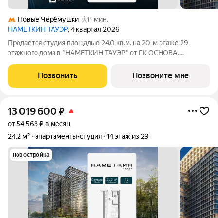
Новые Черёмушки
11 мин.
НАМЕТКИН ТАУЭР
, 4 квартал 2026
Продается студия площадью 24.0 кв.м. на 20-м этаже 29
этажного дома в "НАМЕТКИН ТАУЭР" от ГК ОСНОВА.
Наметкин Тауэр - комплекс бизнес-класса с премиальным
обслуживанием, располагается в районе Черёмушки на Юго-
Позвонить
Позвоните мне
Западе Москвы. Архитектура от
13 019 600
₽
от 54 563 ₽ в месяц
24,2 м²
апартаменты-студия
14 этаж из 29
новостройка