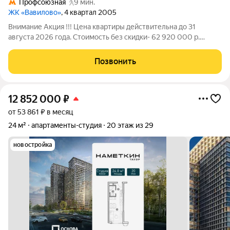
Профсоюзная
9 мин.
ЖК «Вавилово»
, 4 квартал 2005
Внимание Акция !!! Цена квартиры действительна до 31
августа 2026 года. Стоимость без скидки- 62 920 000 р.
Квартира располагается в монолитном доме премиум класса-
ЖК Вавилово. Чистовая отделка- white box, высокие потолки- 3
Позвонить
м. В квартире
12 852 000
₽
от 53 861 ₽ в месяц
24 м²
апартаменты-студия
20 этаж из 29
новостройка