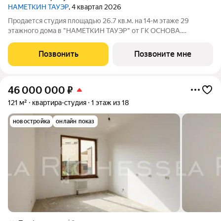
НАМЕТКИН ТАУЭР
, 4 квартал 2026
Продается студия площадью 26.7 кв.м. на 14-м этаже 29
этажного дома в "НАМЕТКИН ТАУЭР" от ГК ОСНОВА.
Наметкин Тауэр - комплекс бизнес-класса с премиальным
обслуживанием, располагается в районе Черёмушки на Юго-
Позвонить
Позвоните мне
Западе Москвы. Архитектура от
46 000 000
₽
121 м²
квартира-студия
1 этаж из 18
новостройка
онлайн показ