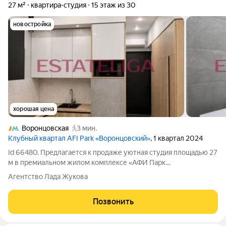
27 м²
квартира-студия
15 этаж из 30
новостройка
хорошая цена
Воронцовская
3 мин.
Клубный квартал AFI Park «Воронцовский»
, 1 квартал 2024
Id 66480. Предлагается к продаже уютная студия площадью 27
м в премиальном жилом комплексе «АФИ Парк
Воронцовский». Квартира создана для тех, кто ценит
Агентство Лада Жукова
современную эстетику, комфорт и качество. Выполнен
дизайнерский ремонт с использованием
Позвонить