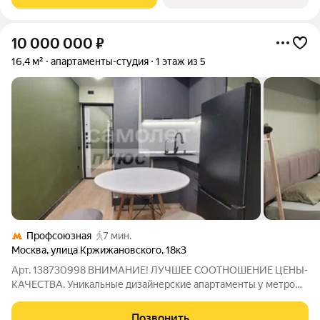
Западе Москвы. Архитектура от
10 000 000
₽
16,4 м²
апартаменты-студия
1 этаж из 5
Профсоюзная
7 мин.
Москва
,
улица Кржижановского
,
18к3
Арт. 138730998 ВНИМАНИЕ! ЛУЧШЕЕ СООТНОШЕНИЕ ЦЕНЫ-
КАЧЕСТВА. Уникальные дизайнерские апартаменты у метро
«Профсоюзная» идеальное решение для жизни и инвестиций!
Представляем вашему вниманию идеально продуманное
Позвонить