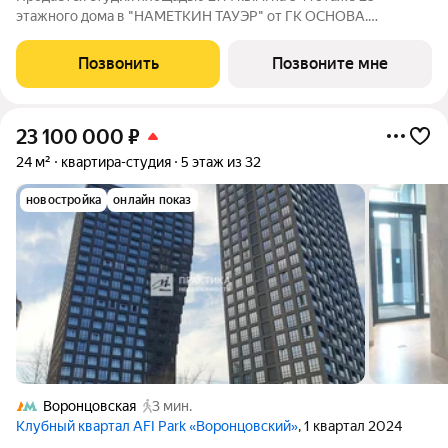
этажного дома в "НАМЕТКИН ТАУЭР" от ГК ОСНОВА.
Наметкин Тауэр - комплекс бизнес-класса с премиальным
обслуживанием, располагается в районе Черёмушки на Юго-
Позвонить
Позвоните мне
Западе Москвы. Архитектура от известного
23 100 000
₽
24 м²
квартира-студия
5 этаж из 32
новостройка
онлайн показ
Воронцовская
3 мин.
Клубный квартал AFI Park «Воронцовский»
, 1 квартал 2024