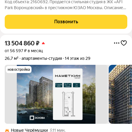
Код объекта: 2160692. Продается стильная студия в ЖК «AFI
Park Воронцовский» в престижном ЮЗАО Москвы. Описание
квартиры Видовая студия - законченный арт-объект для жизни
с готовым, изысканным дизайнерским ремонтом. Statement
Позвонить
гениального
13 504 860
₽
от 56 597 ₽ в месяц
26,7 м²
апартаменты-студия
14 этаж из 29
новостройка
Новые Черёмушки
11 мин.