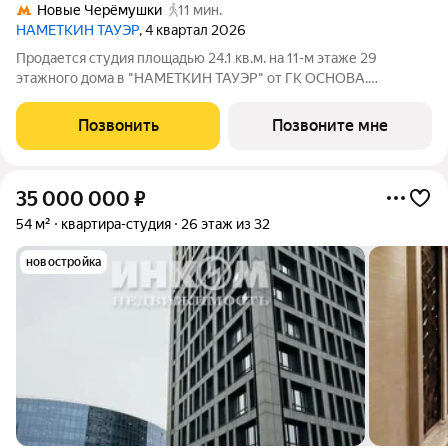
Новые Черёмушки
11 мин.
НАМЕТКИН ТАУЭР
, 4 квартал 2026
Продается студия площадью 24.1 кв.м. на 11-м этаже 29
этажного дома в "НАМЕТКИН ТАУЭР" от ГК ОСНОВА.
Наметкин Тауэр - комплекс бизнес-класса с премиальным
обслуживанием, располагается в районе Черёмушки на Юго-
Позвонить
Позвоните мне
Западе Москвы. Архитектура от
35 000 000
₽
54 м²
квартира-студия
26 этаж из 32
новостройка