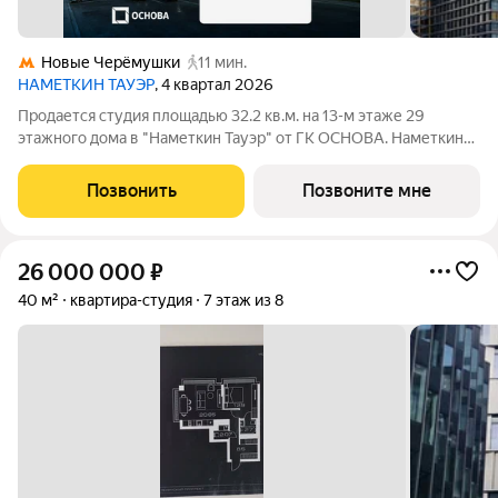
Новые Черёмушки
11 мин.
НАМЕТКИН ТАУЭР
, 4 квартал 2026
Продается студия площадью 32.2 кв.м. на 13-м этаже 29
этажного дома в "Наметкин Тауэр" от ГК ОСНОВА. Наметкин
Тауэр - комплекс бизнес-класса с премиальным
обслуживанием, располагается в районе Черёмушки на Юго-
Позвонить
Позвоните мне
Западе Москвы. Архитектура от
26 000 000
₽
40 м²
квартира-студия
7 этаж из 8