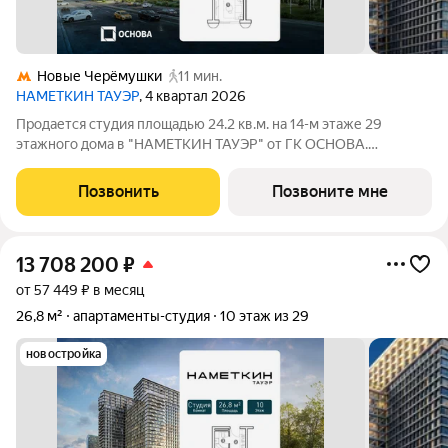
Новые Черёмушки
11 мин.
НАМЕТКИН ТАУЭР
, 4 квартал 2026
Продается студия площадью 24.2 кв.м. на 14-м этаже 29
этажного дома в "НАМЕТКИН ТАУЭР" от ГК ОСНОВА.
Наметкин Тауэр - комплекс бизнес-класса с премиальным
обслуживанием, располагается в районе Черёмушки на Юго-
Позвонить
Позвоните мне
Западе Москвы. Архитектура от
13 708 200
₽
от 57 449 ₽ в месяц
26,8 м²
апартаменты-студия
10 этаж из 29
новостройка