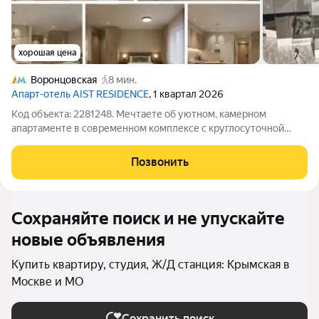
хорошая цена
Воронцовская
8 мин.
Апарт-отель AIST RESIDENCE
, 1 квартал 2026
Код объекта: 2281248. Мечтаете об уютном, камерном
апартаменте в современном комплексе с круглосуточной
охраной и видеонаблюдением? В одном из самых престижных
районом на Юго-Западе Москвы?! Это предложение для Вас!
Позвонить
ОПИСАНИЕ АПАРТАМЕНТОВ: Уютная
Сохраняйте поиск и не упускайте
новые объявления
Купить квартиру, студия, Ж/Д станция: Крымская в
Москве и МО
Сохранить поиск