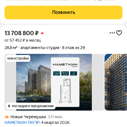
стоящий 12-этажный корпус камерный формат, минимум
соседей, собственные входные группы, парковка перед домом
Позвонить
и прямой спуск в подземный паркинг.
13 708 800
₽
от 57 452 ₽ в месяц
28,8 м²
апартаменты-студия
8 этаж из 29
новостройка
последнее предложение
Новые Черёмушки
11 мин.
НАМЕТКИН ТАУЭР
, 4 квартал 2026