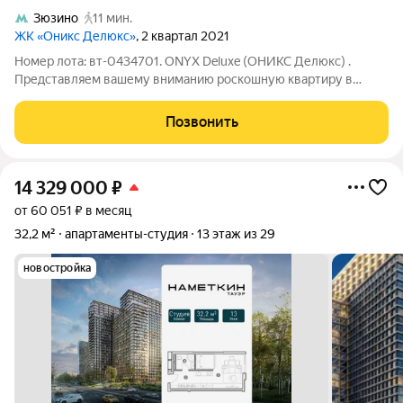
Зюзино
11 мин.
ЖК «Оникс Делюкс»
, 2 квартал 2021
Номер лота: вт-0434701. ONYX Deluxe (ОНИКС Делюкс) .
Представляем вашему вниманию роскошную квартиру в
престижном доме бизнес-класса. Дизайнерский ремонт.
Панорамный вид из окна. Планировка: изолированная спальня,
Позвонить
гостиная+ кухня.
14 329 000
₽
от 60 051 ₽ в месяц
32,2 м²
апартаменты-студия
13 этаж из 29
новостройка