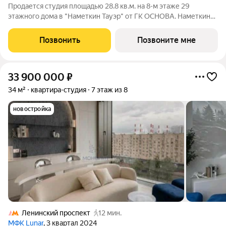
Продается студия площадью 28.8 кв.м. на 8-м этаже 29
этажного дома в "Наметкин Тауэр" от ГК ОСНОВА. Наметкин
Тауэр - комплекс бизнес-класса с премиальным
обслуживанием, располагается в районе Черёмушки на Юго-
Позвонить
Позвоните мне
Западе Москвы. Архитектура от известного
33 900 000
₽
34 м²
квартира-студия
7 этаж из 8
новостройка
Ленинский проспект
12 мин.
МФК Lunar
, 3 квартал 2024