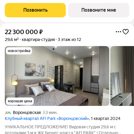
Тауэр - комплекс бизнес-класса с премиальным
обслуживанием, располагается в районе Черёмушки на Юго-
Позвонить
Позвоните мне
Западе Москвы. Архитектура от
22 300 000
₽
29,6 м²
квартира-студия
3 этаж из 12
новостройка
хорошая цена
Воронцовская
3 мин.
Клубный квартал AFI Park «Воронцовский»
, 1 квартал 2024
УНИКАЛЬНОЕ ПРЕДЛОЖЕНИЕ! Видовая студия 29,6 м с
потолками 3 м в ЖК бизнес-класса "AFI PARK" ! Отдельно