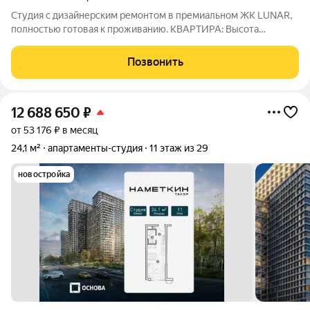
Студия с дизайнерским ремонтом в премиальном ЖК LUNAR,
полностью готовая к проживанию. КВАРТИРА: Высота
потолков 3 метра; Панорамные окна, вид на Ленинский
проспект и зелёные массивы Гагаринского района; Остается
Позвонить
мебель, техника; изолированная
12 688 650
₽
от 53 176 ₽ в месяц
24,1 м²
апартаменты-студия
11 этаж из 29
новостройка