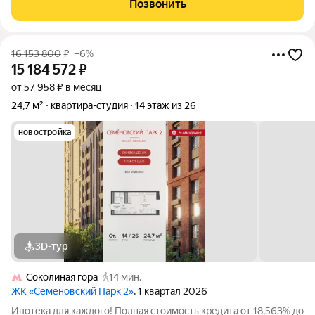
Позвонить
местом Большое окно и балкон
16 153 800
₽
–6%
15 184 572
₽
от 57 958 ₽ в месяц
24,7 м²
квартира-студия
14 этаж из 26
новостройка
3D-тур
Соколиная гора
14 мин.
ЖК «Семеновский Парк 2»
, 1 квартал 2026
Ипотека для каждого! Полная стоимость кредита от 18,563% до