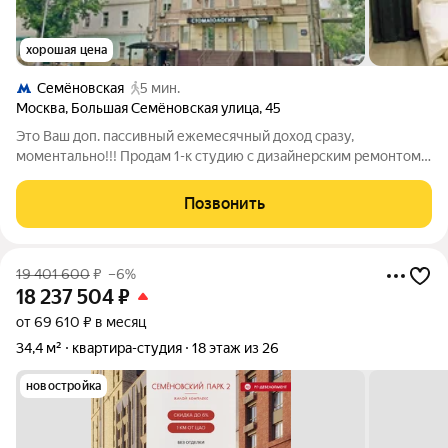
хорошая цена
Семёновская
5 мин.
Москва
,
Большая Семёновская улица
,
45
Это Ваш доп. пассивный ежемесячный доход сразу,
моментально!!! Продам 1-к студию с дизайнерским ремонтом
2023г. ул. Большая Семеновская д. 45 на 3/4эт. кирпичного
сталинского дома. До м. Семеновская 5 мин пешком, МЦК
Позвонить
Электрозаводская 7 мин пешком.
19 401 600
₽
–6%
18 237 504
₽
от 69 610 ₽ в месяц
34,4 м²
квартира-студия
18 этаж из 26
новостройка