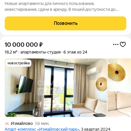
Новые апартаменты для личного пользования,
инвестирования, сдачи в аренду. В пешей доступности до
метро Первомайская. Площадь от 11 до 25,5 кв.м; Высота
потолков 3 м; 5-этажное кирпичное жилое здание с отдельной
Позвонить
входной группой в помещения-студии.
10 000 000
₽
18,2 м²
апартаменты-студия
6 этаж из 24
новостройка
Измайлово
6 мин.
Апарт-комплекс «Измайловский парк»
, 3 квартал 2024