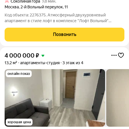
Соколиная гора
8 мин.
Москва
,
2-й Вольный переулок
,
11
Код объекта: 2276375. Атмосферный двухуровневый
апартамент в стиле лофт в комплексе "Лофт Вольный"
Пространство Светлое, уютное помещение с дизайнерской
отделкой в стиле лофт. Огромное панорамное окно с видом на
Позвонить
зеленую улицу. Потолок на первом
4 000 000
₽
13,2 м²
апартаменты-студия
3 этаж из 4
онлайн показ
хорошая цена