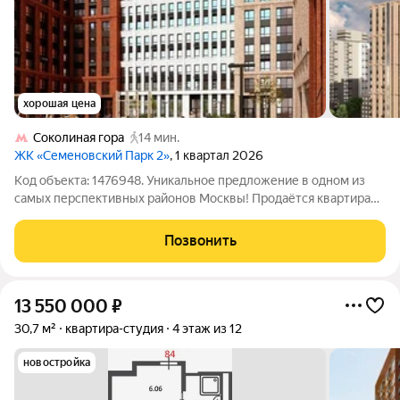
хорошая цена
Соколиная гора
14 мин.
ЖК «Семеновский Парк 2»
, 1 квартал 2026
Код объекта: 1476948. Уникальное предложение в одном из
самых перспективных районов Москвы! Продаётся квартирав
новостройке ЖК «Семёновский Парк 2» в Восточном
административном округе, район Соколиная Гора. Квартира
Позвонить
площадью 34,5 кв. м на седьмом
13 550 000
₽
30,7 м²
квартира-студия
4 этаж из 12
новостройка