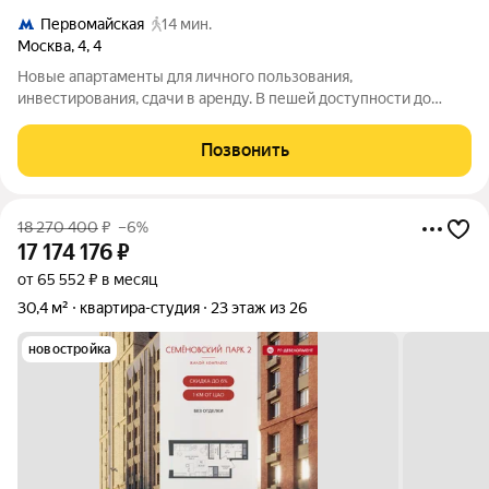
Первомайская
14 мин.
Москва
,
4
,
4
Новые апартаменты для личного пользования,
инвестирования, сдачи в аренду. В пешей доступности до
метро Первомайская. Площадь от 11 до 25,5 кв.м; Высота
потолков 3 м; 5-этажное кирпичное жилое здание с отдельной
Позвонить
входной группой в помещения-студии.
18 270 400
₽
–6%
17 174 176
₽
от 65 552 ₽ в месяц
30,4 м²
квартира-студия
23 этаж из 26
новостройка