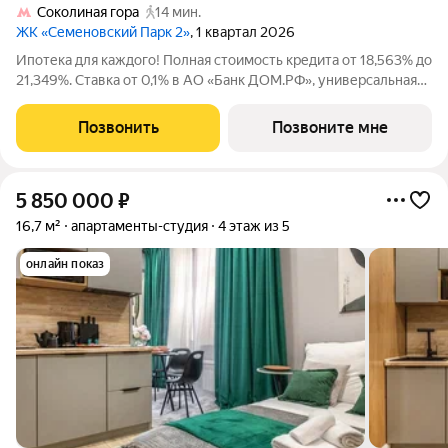
Соколиная гора
14 мин.
ЖК «Семеновский Парк 2»
, 1 квартал 2026
Ипотека для каждого! Полная стоимость кредита от 18,563% до
21,349%. Ставка от 0,1% в АО «Банк ДОМ.РФ», универсальная
лицензия Банка России №2312 от 19.12.2018. В первые 12
месяцев ставка устанавливается при наличии документа о
Позвонить
Позвоните мне
компенсации Банку
5 850 000
₽
16,7 м²
апартаменты-студия
4 этаж из 5
онлайн показ