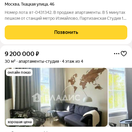
Москва
,
Ткацкая улица
,
46
Номер лота: вт-0431342. В продаже апартаменты. В 5 минутах
пешком от станций метро Измайлово, Партизанская Студия 18
м 2, на 2/5 этаже дома. С большим окном. Высота потолка 3
метра .А окна выходят в тихий московский дворик.
Позвонить
Прекрасный , новый,
9 200 000
₽
30 м²
апартаменты-студия
4 этаж из 4
онлайн показ
хорошая цена