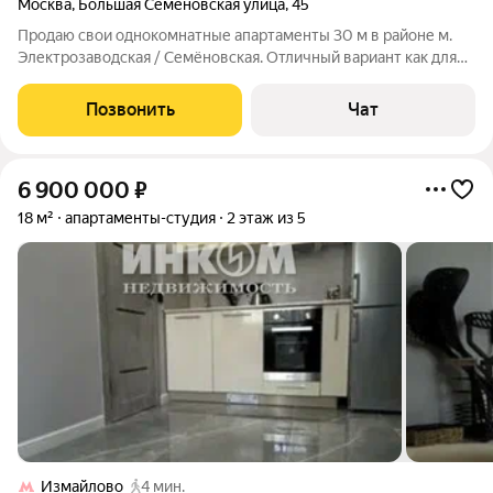
Москва
,
Большая Семёновская улица
,
45
Продаю свои однокомнатные апартаменты 30 м в районе м.
Электрозаводская / Семёновская. Отличный вариант как для
личного проживания, так и для стабильного дохода. Сейчас
апартаменты находятся в посуточной аренде под
Позвонить
Чат
управлением сетевой управляющей
6 900 000
₽
18 м²
апартаменты-студия
2 этаж из 5
Измайлово
4 мин.