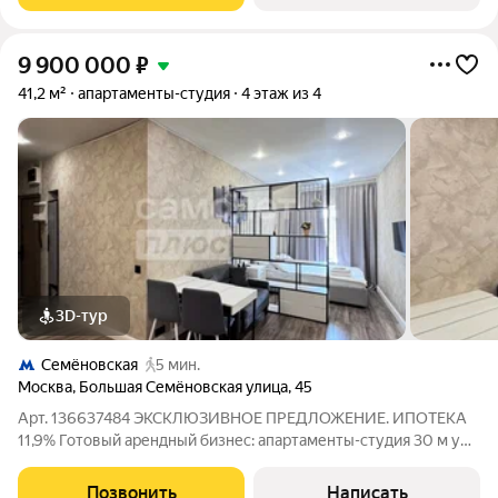
9 900 000
₽
41,2 м²
апартаменты-студия
4 этаж из 4
3D-тур
Семёновская
5 мин.
Москва
,
Большая Семёновская улица
,
45
Арт. 136637484 ЭКСКЛЮЗИВНОЕ ПРЕДЛОЖЕНИЕ. ИПОТЕКА
11,9% Готовый арендный бизнес: апартаменты-студия 30 м у
метро Электрозаводская / Семёновская с доходом от 70 000
в месяц. Кратко об объекте Современные полностью
Позвонить
Написать