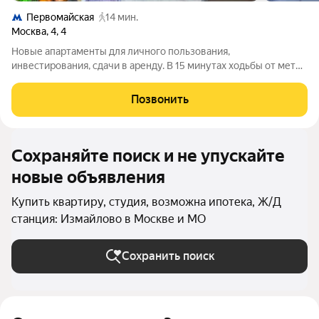
Первомайская
14 мин.
Москва
,
4
,
4
Новые апартаменты для личного пользования,
инвестирования, сдачи в аренду. В 15 минутах ходьбы от метро
Первомайская. Площадь от 11 до 25,5 кв.м; Высота потолков 3
м; 5-этажное кирпичное жилое здание с отдельной входной
Позвонить
группой в помещения-студии.
Сохраняйте поиск и не упускайте
новые объявления
Купить квартиру, студия, возможна ипотека, Ж/Д
станция: Измайлово в Москве и МО
Сохранить поиск