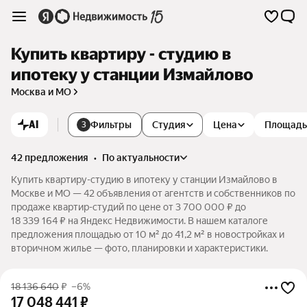
Купить квартиру - студию в
ипотеку у станции Измайлово
Москва и МО
AI
Фильтры
Студия
Цена
Площадь
3
42 предложения
•
по актуальности
Купить квартиру-студию в ипотеку у станции Измайлово в
Москве и МО — 42 объявления от агентств и собственников по
продаже квартир-студий по цене от 3 700 000 ₽ до
18 339 164 ₽ на Яндекс Недвижимости. В нашем каталоге
предложения площадью от 10 м² до 41,2 м² в новостройках и
вторичном жилье — фото, планировки и характеристики.
18 136 640
₽
–6%
17 048 441
₽