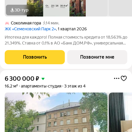
3D-тур
Соколиная гора
14 мин.
ЖК «Семеновский Парк 2»
, 1 квартал 2026
Ипотека для каждого! Полная стоимость кредита от 18,563% до
21,349%. Ставка от 0,1% в АО «Банк ДОМ.РФ», универсальная
лицензия Банка России №2312 от 19.12.2018. В первые 12
месяцев ставка устанавливается при наличии документа о
Позвонить
Позвоните мне
компенсации Банку
6 300 000
₽
16,2 м²
апартаменты-студия
3 этаж из 4