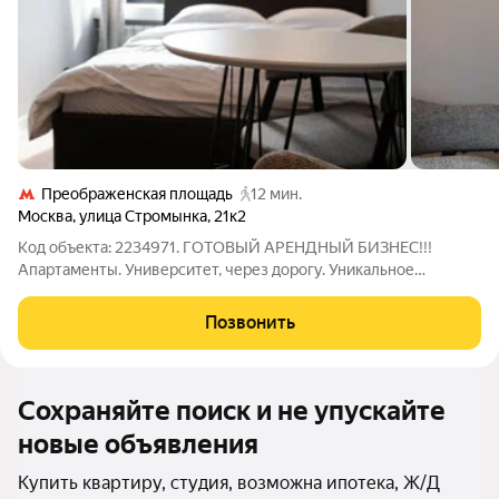
Преображенская площадь
12 мин.
Москва
,
улица Стромынка
,
21к2
Код объекта: 2234971. ГОТОВЫЙ АРЕНДНЫЙ БИЗНЕС!!!
Апартаменты. Университет, через дорогу. Уникальное
предложение в сердце Москвы: просторная студия с
дизайнерским ремонтом на улице Стромынка, 21к2. Эта студия
Позвонить
идеально подойдёт для молодых
Сохраняйте поиск и не упускайте
новые объявления
Купить квартиру, студия, возможна ипотека, Ж/Д