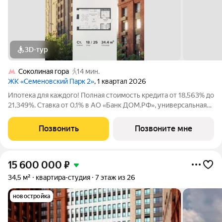
3D-тур
Соколиная гора
14 мин.
ЖК «Семеновский Парк 2»
, 1 квартал 2026
Ипотека для каждого! Полная стоимость кредита от 18,563% до
21,349%. Ставка от 0,1% в АО «Банк ДОМ.РФ», универсальная
лицензия Банка России №2312 от 19.12.2018. В первые 12
месяцев ставка устанавливается при наличии документа о
Позвонить
Позвоните мне
компенсации Банку
15 600 000
₽
34,5 м²
квартира-студия
7 этаж из 26
новостройка