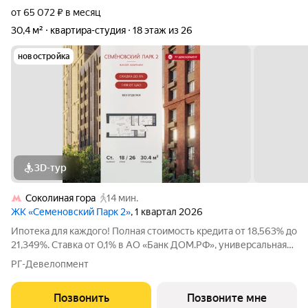
от 65 072 ₽ в месяц
30,4 м²
квартира-студия
18 этаж из 26
новостройка
3D-тур
Соколиная гора
14 мин.
ЖК «Семеновский Парк 2»
, 1 квартал 2026
Ипотека для каждого! Полная стоимость кредита от 18,563% до
21,349%. Ставка от 0,1% в АО «Банк ДОМ.РФ», универсальная
лицензия Банка России №2312 от 19.12.2018. В первые 12
РГ-Девелопмент
месяцев ставка устанавливается при наличии документа о
компенсации Банку
Позвонить
Позвоните мне