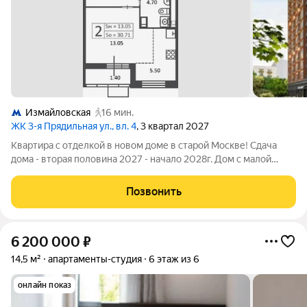
Измайловская
16 мин.
ЖК 3-я Прядильная ул., вл. 4
, 3 квартал 2027
Квартира с отделкой в новом доме в старой Москве! Сдача
дома - вторая половина 2027 - начало 2028г. Дом с малой
этажностью и развитой инфраструктурой. Средний
комфортный этаж. До станции метро "Измайловская" пешком
Позвонить
15 минут, до центра на метро можно
6 200 000
₽
14,5 м²
апартаменты-студия
6 этаж из 6
онлайн показ