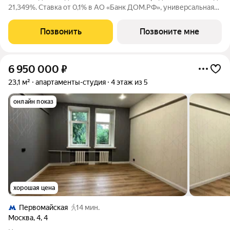
21,349%. Ставка от 0,1% в АО «Банк ДОМ.РФ», универсальная
лицензия Банка России №2312 от 19.12.2018. В первые 12
месяцев ставка устанавливается при наличии документа о
Позвонить
Позвоните мне
компенсации Банку
6 950 000
₽
23,1 м²
апартаменты-студия
4 этаж из 5
онлайн показ
хорошая цена
Первомайская
14 мин.
Москва
,
4
,
4