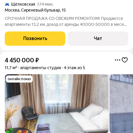
Щёлковская
14 мин.
Москва
,
Сиреневый бульвар
,
15
СРОЧНАЯ ПРОДАЖА СО СВЕЖИМ РЕМОНТОМ! Продаются
апартаменты 13,2 км, доход от аренды 40000-50000 в месяц,
отдельный кадастровый номер, имеется кухонный гарнитур,
спальное место, холодильник, страстная машина, консьерж
Позвонить
Чат
сервис обеспечивает комфорт и
4 450 000
₽
11,7 м²
апартаменты-студия
4 этаж из 5
онлайн показ