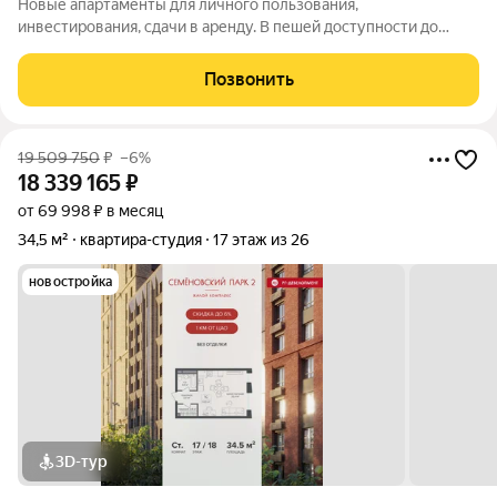
Новые апартаменты для личного пользования,
инвестирования, сдачи в аренду. В пешей доступности до
метро Первомайская. Площадь от 11 до 25,5 кв.м; Высота
потолков 3 м; 5-этажное кирпичное жилое здание с отдельной
Позвонить
входной группой в помещения-студии.
19 509 750
₽
–6%
18 339 165
₽
от 69 998 ₽ в месяц
34,5 м²
квартира-студия
17 этаж из 26
новостройка
3D-тур