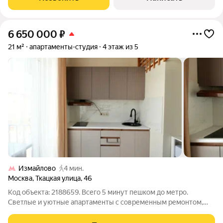
укомплектованные апартаменты с
6 650 000
₽
21 м²
апартаменты-студия
4 этаж из 5
Измайлово
4 мин.
Москва
,
Ткацкая улица
,
46
Код объекта: 2188659. Всего 5 минут пешком до метро.
Светлые и уютные апартаменты с современным ремонтом,
полностью готовые для проживания или сдачи в аренду.
Высокие потолки 3 метра Антресольный уровень со спальным