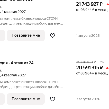
21 743 927
₽
н.
от 93 944 ₽ в месяц
, 4 квартал 2027
ом комплексе бизнес+ класса СТОУН
ойдет для реализации любого дизайн-
р как для студентов, так и для молодых
рядом с парком «Сокольники» в пешей
Позвоните мне
1 августа 2026
21 228 160
₽
–3%
удия · 4 этаж из 24
20 591 315
₽
н.
от 88 964 ₽ в месяц
, 4 квартал 2027
ом комплексе бизнес+ класса СТОУН
ойдет для реализации любого дизайн-
р как для студентов, так и для молодых
рядом с парком «Сокольники» в пешей
Позвоните мне
3 августа 2026