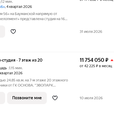
12 мин.
56»
, 4 квартал 2026
м 56» на Бауманской напрямую от
велопмент» представлена студия на 16
.50 м. Квартира предлагается без
ланировкой. Пространство позволяет
31 июля 2026
11 754 050
₽
ы-студия · 7 этаж из 20
от 42 225 ₽ в месяц
щадь
15 мин.
4 квартал 2026
ью 24.85 кв.м. на 7-м этаже 20 этажного
ники от ГК ОСНОВА. "ЭВОПАРК
 в историческом районе
метрах от парка Сокольники. "ЭВОПАРК
Позвоните мне
10 июля 2026
 на