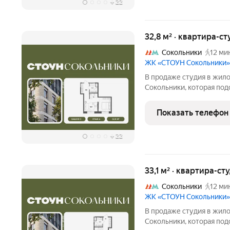
+
22
32,8 м² · квартира-ст
Сокольники
12 ми
ЖК «СТОУН Сокольники»
В продаже студия в жил
Сокольники, которая под
решения. Идеальный выбо
пар. Проект расположен 
Показать телефон
доступности от
+
22
33,1 м² · квартира-ст
Сокольники
12 ми
ЖК «СТОУН Сокольники»
В продаже студия в жил
Сокольники, которая под