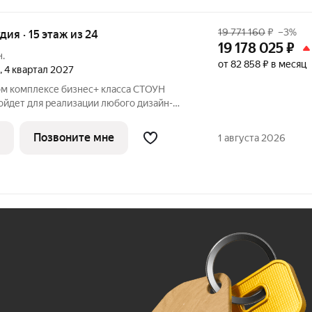
19 771 160
₽
–3%
удия · 15 этаж из 24
19 178 025
₽
н.
от 82 858 ₽ в месяц
, 4 квартал 2027
ом комплексе бизнес+ класса СТОУН
ойдет для реализации любого дизайн-
р как для студентов, так и для молодых
рядом с парком «Сокольники» в пешей
Позвоните мне
1 августа 2026
Ж