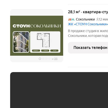
28,1 м² · квартира-ст
Сокольники
12 ми
ЖК «СТОУН Сокольники»
В продаже студия в жил
Сокольники, которая под
решения. Идеальный выбо
пар. Проект расположен 
Показать телефон
доступности от
+
23
ЕЖЕМЕСЯЧНЫЙ ПЛАТЁ