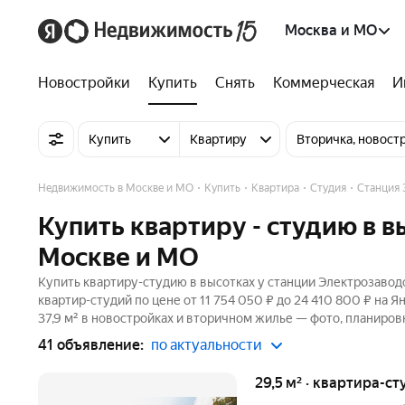
Москва и МО
Новостройки
Купить
Снять
Коммерческая
И
Купить
Квартиру
Вторичка, новост
Недвижимость в Москве и МО
Купить
Квартира
Студия
Станция 
Купить квартиру - студию в в
Москве и МО
Купить квартиру-студию в высотках у станции Электрозавод
квартир-студий по цене от 11 754 050 ₽ до 24 410 800 ₽ на
37,9 м² в новостройках и вторичном жилье — фото, планировк
41 объявление:
по актуальности
29,5 м² · квартира-ст