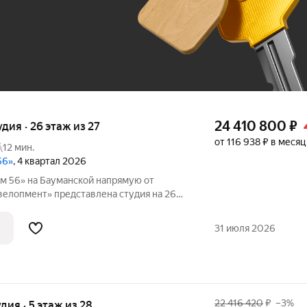
До 100 тыс. ₽
24 410 800
₽
удия · 26 этаж из 27
от 116 938 ₽ в месяц
12 мин.
56»
, 4 квартал 2026
м 56» на Бауманской напрямую от
велопмент» представлена студия на 26
9.60 м. Квартира предлагается без
ланировкой. Пространство позволяет
31 июля 2026
22 416 420
₽
–3%
удия · 5 этаж из 28