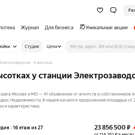
Ра
потека
Журнал
Для бизнеса
Уникальные акции
ройки
Студия
Цена
Электрозаводская
В высотках
ысотках у станции Электрозаводс
ская в Москве и МО — 41 объявление от агентств и собственников 
 Яндекс Недвижимости. В нашем каталоге предложения площадью от 2
и и характеристики.
23 856 500
₽
удия · 16 этаж из 27
от 114 282 ₽ в месяц