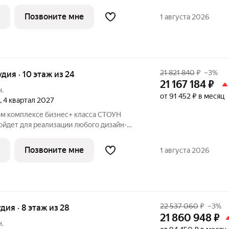
р как для студентов, так и для молодых
рядом с парком «Сокольники» в пешей
Позвоните мне
1 августа 2026
21 821 840
₽
–3%
удия · 10 этаж из 24
21 167 184
₽
н.
от 91 452 ₽ в месяц
, 4 квартал 2027
ом комплексе бизнес+ класса СТОУН
ойдет для реализации любого дизайн-
р как для студентов, так и для молодых
рядом с парком «Сокольники» в пешей
Позвоните мне
1 августа 2026
22 537 060
₽
–3%
удия · 8 этаж из 28
21 860 948
₽
н.