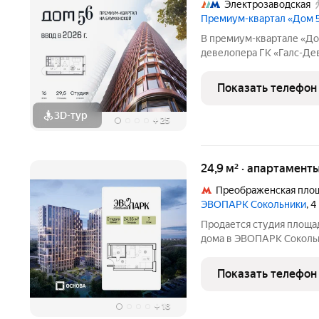
Электрозаводская
Премиум-квартал «Дом 
В премиум-квартале «До
девелопера ГК «Галс-Де
этаже общей площадью 29
отделки, со свободной п
Показать телефон
воплотить дизайн -
3D-тур
+
25
24,9 м² · апартамент
Преображенская пло
ЭВОПАРК Сокольники
, 
Продается студия площад
дома в ЭВОПАРК Соколь
Сокольники" расположен
Преображенское, в 300 
Показать телефон
Сокольники" расположен
+
18