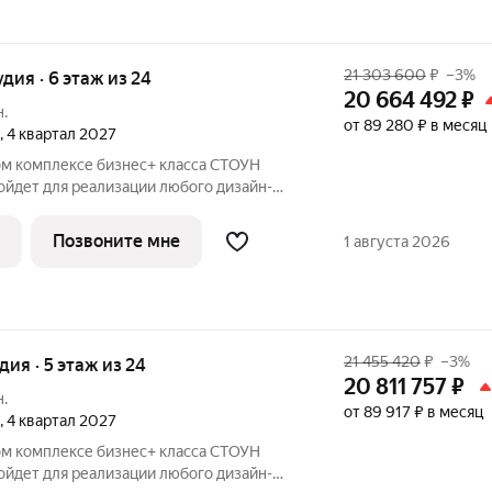
21 303 600
₽
–3%
удия · 6 этаж из 24
20 664 492
₽
н.
от 89 280 ₽ в месяц
, 4 квартал 2027
ом комплексе бизнес+ класса СТОУН
ойдет для реализации любого дизайн-
р как для студентов, так и для молодых
рядом с парком «Сокольники» в пешей
Позвоните мне
1 августа 2026
21 455 420
₽
–3%
удия · 5 этаж из 24
20 811 757
₽
н.
от 89 917 ₽ в месяц
, 4 квартал 2027
ом комплексе бизнес+ класса СТОУН
ойдет для реализации любого дизайн-