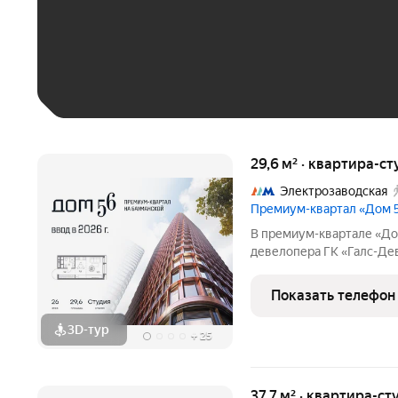
До 30 тыс. ₽
До 50 тыс. ₽
До 70 тыс. ₽
Больше 100 тыс. ₽
29,6 м² · квартира-ст
Электрозаводская
Премиум-квартал «Дом 
В премиум-квартале «До
девелопера ГК «Галс-Де
этаже общей площадью 2
отделки, со свободной п
Показать телефон
воплотить дизайн -
3D-тур
+
25
37,7 м² · квартира-ст