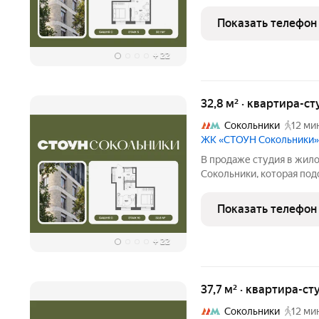
решения. Идеальный выбо
пар. Проект расположен 
Показать телефон
доступности от
+
22
32,8 м² · квартира-ст
Сокольники
12 ми
ЖК «СТОУН Сокольники»
В продаже студия в жил
Сокольники, которая под
решения. Идеальный выбо
пар. Проект расположен 
Показать телефон
доступности от
+
22
37,7 м² · квартира-ст
Сокольники
12 ми