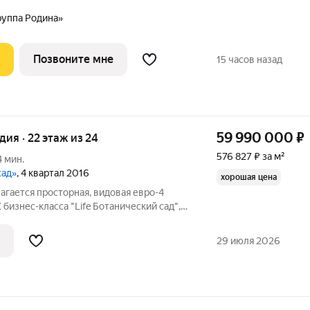
дным количеством олимпийских видов
ля хоккея и фигурного катания, -
руппа Родина»
Позвоните мне
15 часов назад
59 990 000
₽
дия · 22 этаж из 24
576 827 ₽ за м²
4 мин.
cад»
, 4 квартал 2016
хорошая цена
гается просторная, видовая евро-4
бизнес-класса "Life Ботанический сад",
2 (94.6 м2 без учета балкона и лоджии) с
ужное количество спален по желанию -
29 июля 2026