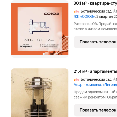
30,1 м² · квартира-ст
Ботанический сад
ЖК «СОЮЗ»
, 3 квартал 
Рассрочка 0% Продаётся 
этаже в Жилом Комплекс
премиум-класса с рекор
спорта: - Ледовая арена д
Показать телефон
Футбольные поля для
+
14
21,4 м² · апартаменты
Ботанический сад
Апарт-комплекс «Леген
Продам однокомнатный а
свежим ремонтом. Обра
расположены 2 полноцен
доход апартамента состав
Показать телефон
этот объект еще