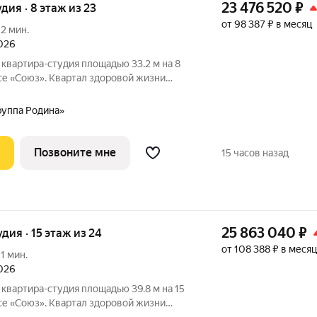
23 476 520
₽
удия · 8 этаж из 23
от 98 387 ₽ в месяц
12 мин.
2026
квартира-студия площадью 33.2 м на 8
е «Союз». Квартал здоровой жизни
дным количеством олимпийских видов
ля хоккея и фигурного катания, -
руппа Родина»
Позвоните мне
15 часов назад
25 863 040
₽
удия · 15 этаж из 24
от 108 388 ₽ в месяц
11 мин.
2026
квартира-студия площадью 39.8 м на 15
е «Союз». Квартал здоровой жизни