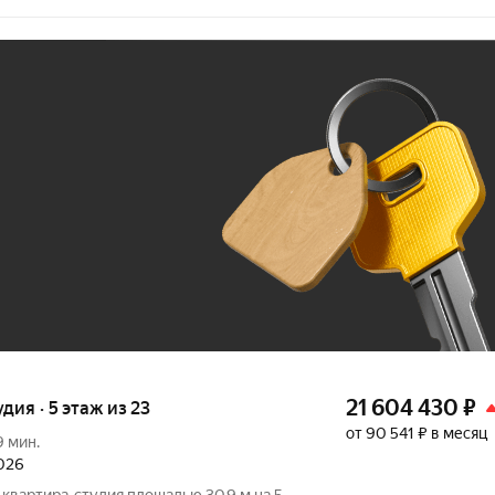
Ж
До 100 тыс. ₽
21 604 430
₽
удия · 5 этаж из 23
от 90 541 ₽ в месяц
9 мин.
2026