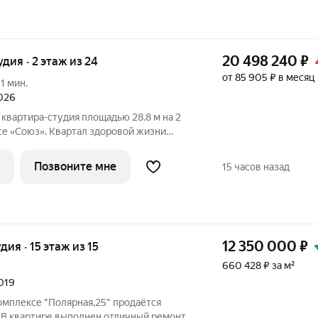
20 498 240
₽
удия · 2 этаж из 24
от 85 905 ₽ в месяц
11 мин.
2026
квартира-студия площадью 28.8 м на 2
е «Союз». Квартал здоровой жизни
дным количеством олимпийских видов
ля хоккея и фигурного катания, -
Позвоните мне
15 часов назад
12 350 000
₽
удия · 15 этаж из 15
660 428 ₽ за м²
2019
мплексе "Полярная,25" продаётся
 В квартире выполнен отличный ремонт,