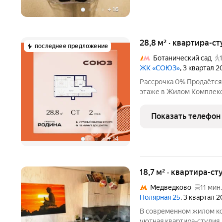
+
16
28,8 м² · квартира-ст
последнее предложение
Ботанический сад
ЖК «СОЮЗ»
, 3 квартал 
Рассрочка 0% Продаётся 
этаже в Жилом Комплекс
премиум-класса с рекор
спорта: - Ледовая арена д
Показать телефон
Футбольные поля для
+
14
18,7 м² · квартира-ст
Медведково
11 мин.
Полярная 25
, 3 квартал 
В современном жилом ко
уютная квартира-студия.