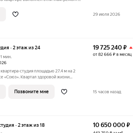
х, качественных материалов. Всё
но необходимой мебелью и техникой.
29 июля 2026
19 725 240
₽
удия · 2 этаж из 24
от 82 666 ₽ в месяц
11 мин.
2026
квартира-студия площадью 27.4 м на 2
е «Союз». Квартал здоровой жизни
дным количеством олимпийских видов
ля хоккея и фигурного катания, -
Позвоните мне
15 часов назад
10 650 000
₽
студия · 2 этаж из 18