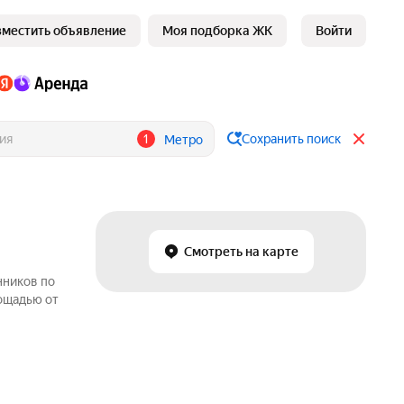
зместить объявление
Моя подборка ЖК
Войти
1
Сохранить поиск
Метро
Смотреть на карте
нников по
ощадью от