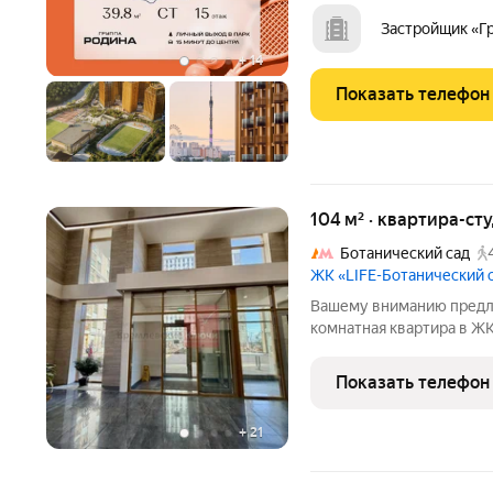
премиум-класса с рекор
спорта: - Ледовая арена д
Застройщик «Г
Футбольные поля для
+
14
Показать телефон
104 м² · квартира-сту
Ботанический сад
ЖК «LIFE-Ботанический 
Вашему вниманию предла
комнатная квартира в ЖК 
общей площадью 104,14 м
возможностью сделать н
Показать телефон
максимум
+
21