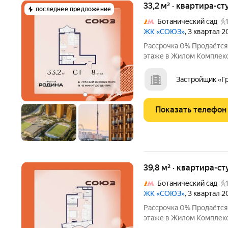
33,2 м² · квартира-ст
последнее предложение
Ботанический сад
ЖК «СОЮЗ»
, 3 квартал 
Рассрочка 0% Продаётся 
этаже в Жилом Комплекс
премиум-класса с рекор
спорта: - Ледовая арена д
Застройщик «Г
Футбольные поля для
+
14
Показать телефон
39,8 м² · квартира-ст
Ботанический сад
ЖК «СОЮЗ»
, 3 квартал 
Рассрочка 0% Продаётся 
этаже в Жилом Комплекс