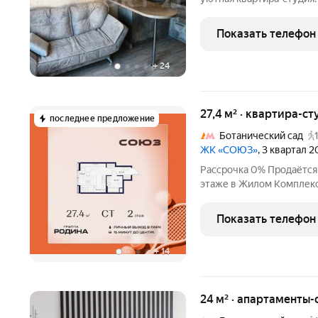
с использованием дороги
полностью укомплектова
Показать телефон
Кухонный гарнитур
+
24
27,4 м² · квартира-ст
последнее предложение
Ботанический сад
ЖК «СОЮЗ»
, 3 квартал 
Рассрочка 0% Продаётся 
этаже в Жилом Комплекс
премиум-класса с рекор
спорта: - Ледовая арена д
Показать телефон
Футбольные поля для
+
14
24 м² · апартаменты-