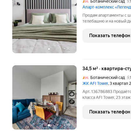
Ботанический сад
Апарт-комплекс «Леген
Продам апартаменты с ш
телебашню и на новый д
Богородицы. Эти уютные
апартаменты (24 кв.м.),
Показать телефон
жизни или как инвестици
+
16
34,5 м² · квартира-ст
Ботанический сад
ЖК AFI Tower
, 3 квартал
Арт. 136786883 Продаётс
класса AFI Tower, 23 эта
проживанию: остаётся дорогая меб
стенка и тумба под ТВ MR
Показать телефон
диван.
+
19