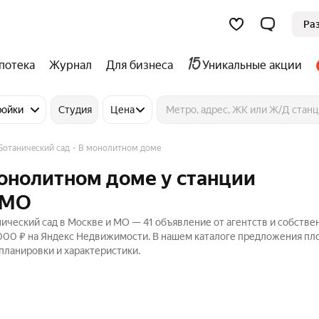
Ра
потека
Журнал
Для бизнеса
Уникальные акции
ройки
Студия
Цена
Ботанический сад
В монолитном доме
монолитном доме у станции
 МО
ический сад в Москве и МО — 41 объявление от агентств и собстве
 000 ₽ на Яндекс Недвижимости. В нашем каталоге предложения пл
 планировки и характеристики.