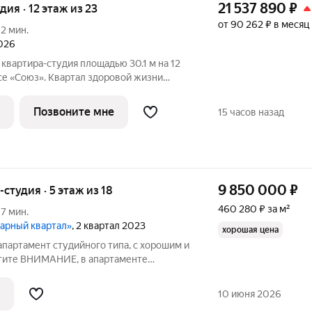
21 537 890
₽
удия · 12 этаж из 23
от 90 262 ₽ в месяц
12 мин.
2026
квартира-студия площадью 30.1 м на 12
е «Союз». Квартал здоровой жизни
дным количеством олимпийских видов
ля хоккея и фигурного катания, -
Позвоните мне
15 часов назад
9 850 000
₽
-студия · 5 этаж из 18
460 280 ₽ за м²
17 мин.
дарный квартал»
, 2 квартал 2023
хорошая цена
партамент студийного типа, с хорошим и
тите ВНИМАНИЕ, в апартаменте
ных окна. Текущий и реальный арендный
ляет 62 тыс. руб. /в месяц, что делает
10 июня 2026