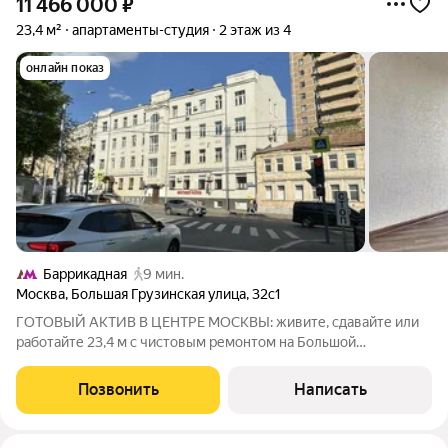
11 466 000
₽
23,4 м²
апартаменты-студия
2 этаж из 4
онлайн показ
Баррикадная
9 мин.
Москва
,
Большая Грузинская улица
,
32с1
ГОТОВЫЙ АКТИВ В ЦЕНТРЕ МОСКВЫ: живите, сдавайте или
работайте 23,4 м с чистовым ремонтом на Большой
Грузинской Один шаг до Садового кольца. Ваша собственная
студия в двух минутах от Белорусской. Никаких пробок,
Позвонить
Написать
никакого ремонта просто въезжайте и