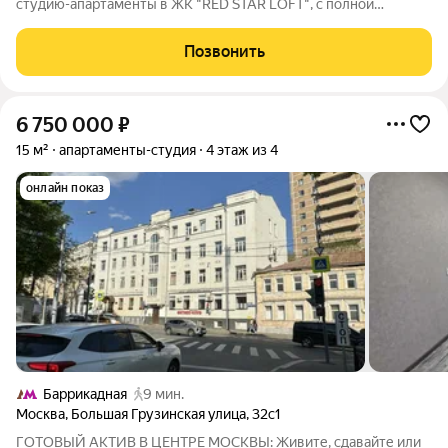
студию-апартаменты в ЖК "RED STAR LOFT", с полной
отделкой и мебелью! Идеально подходит как для комфортной
жизни, так и для выгодной аренды! Отличный инвестиционный
Позвонить
вариант! Продажа без
6 750 000
₽
15 м²
апартаменты-студия
4 этаж из 4
онлайн показ
Баррикадная
9 мин.
Москва
,
Большая Грузинская улица
,
32с1
ГОТОВЫЙ АКТИВ В ЦЕНТРЕ МОСКВЫ: Живите, сдавайте или