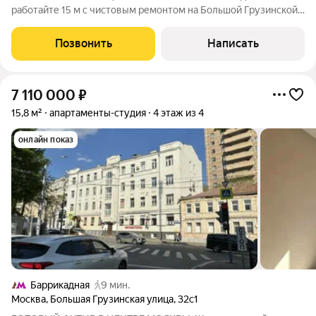
работайте 15 м с чистовым ремонтом на Большой Грузинской
Представьте: ваша собственная «однушка» в двух шагах от
Садового кольца. Больше не нужно стоять в пробках всё
Позвонить
Написать
рядом. Этот лот универсальный
7 110 000
₽
15,8 м²
апартаменты-студия
4 этаж из 4
онлайн показ
Баррикадная
9 мин.
Москва
,
Большая Грузинская улица
,
32с1