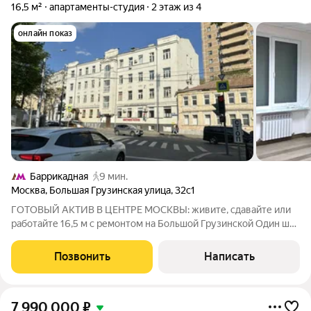
16,5 м²
апартаменты-студия
2 этаж из 4
онлайн показ
Баррикадная
9 мин.
Москва
,
Большая Грузинская улица
,
32с1
ГОТОВЫЙ АКТИВ В ЦЕНТРЕ МОСКВЫ: живите, сдавайте или
работайте 16,5 м с ремонтом на Большой Грузинской Один шаг
до Садового кольца. Ваша собственная студия в двух минутах
от Белорусской. Никаких пробок, никакого ремонта просто
Позвонить
Написать
въезжайте и
7 990 000
₽