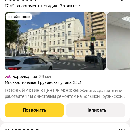
17 м²
апартаменты-студия
3 этаж из 4
онлайн показ
Баррикадная
9 мин.
Москва
,
Большая Грузинская улица
,
32с1
ГОТОВЫЙ АКТИВ В ЦЕНТРЕ МОСКВЫ: Живите, сдавайте или
работайте 17 м с чистовым ремонтом на Большой Грузинской
Представьте: ваша собственная «однушка» в двух шагах от
Садового кольца. Больше не нужно стоять в пробках всё
Позвонить
Написать
рядом. Этот лот универсальный