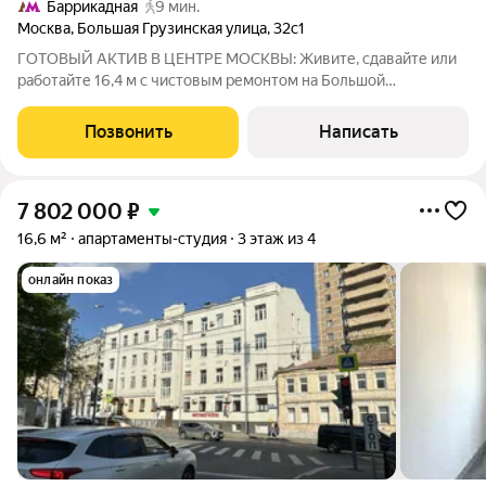
Баррикадная
9 мин.
Москва
,
Большая Грузинская улица
,
32с1
ГОТОВЫЙ АКТИВ В ЦЕНТРЕ МОСКВЫ: Живите, сдавайте или
работайте 16,4 м с чистовым ремонтом на Большой
Грузинской Представьте: ваша собственная «однушка» в двух
шагах от Садового кольца. Больше не нужно стоять в пробках
Позвонить
Написать
всё рядом. Этот лот
7 802 000
₽
16,6 м²
апартаменты-студия
3 этаж из 4
онлайн показ