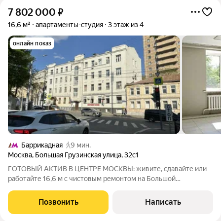
7 802 000
₽
16,6 м²
апартаменты-студия
3 этаж из 4
онлайн показ
Баррикадная
9 мин.
Москва
,
Большая Грузинская улица
,
32с1
ГОТОВЫЙ АКТИВ В ЦЕНТРЕ МОСКВЫ: живите, сдавайте или
работайте 16,6 м с чистовым ремонтом на Большой
Грузинской Один шаг до Садового кольца. Ваша собственная
студия в двух минутах от Белорусской. Никаких пробок,
Позвонить
Написать
никакого ремонта просто въезжайте и