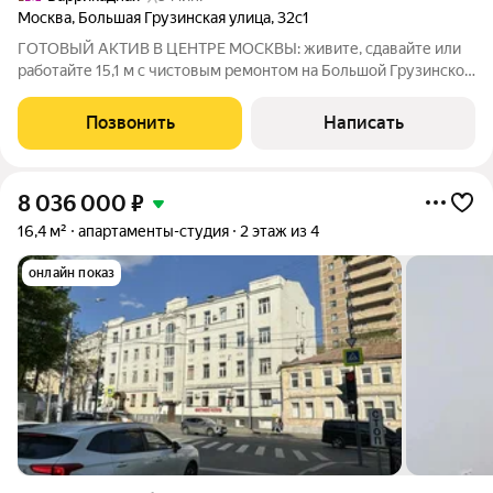
Москва
,
Большая Грузинская улица
,
32с1
ГОТОВЫЙ АКТИВ В ЦЕНТРЕ МОСКВЫ: живите, сдавайте или
работайте 15,1 м с чистовым ремонтом на Большой Грузинской
Один шаг до Садового кольца. Ваша собственная студия в двух
минутах от Белорусской. Никаких пробок, никакого ремонта
Позвонить
Написать
просто въезжайте и
8 036 000
₽
16,4 м²
апартаменты-студия
2 этаж из 4
онлайн показ