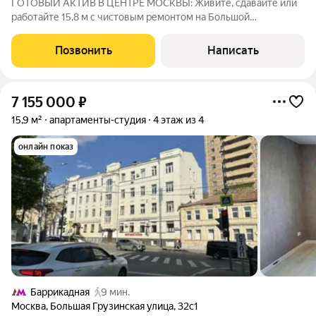
ГОТОВЫЙ АКТИВ В ЦЕНТРЕ МОСКВЫ: Живите, сдавайте или
работайте 15,8 м с чистовым ремонтом на Большой
Грузинской Представьте: ваша собственная «однушка» в двух
шагах от Садового кольца. Больше не нужно стоять в пробках
Позвонить
Написать
всё рядом. Этот лот
7 155 000
₽
15,9 м²
апартаменты-студия
4 этаж из 4
онлайн показ
Баррикадная
9 мин.
Москва
,
Большая Грузинская улица
,
32с1