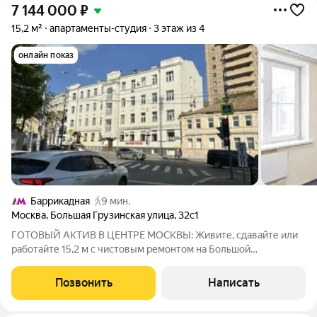
7 144 000
₽
15,2 м²
апартаменты-студия
3 этаж из 4
онлайн показ
Баррикадная
9 мин.
Москва
,
Большая Грузинская улица
,
32с1
ГОТОВЫЙ АКТИВ В ЦЕНТРЕ МОСКВЫ: Живите, сдавайте или
работайте 15,2 м с чистовым ремонтом на Большой
Грузинской Представьте: ваша собственная «однушка» в двух
шагах от Садового кольца. Больше не нужно стоять в пробках
Позвонить
Написать
всё рядом. Этот лот