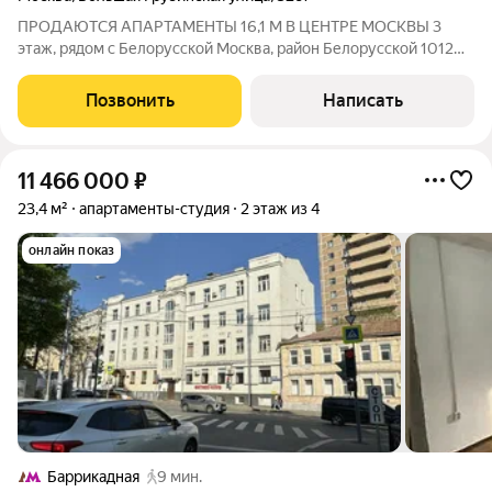
ПРОДАЮТСЯ АПАРТАМЕНТЫ 16,1 М В ЦЕНТРЕ МОСКВЫ 3
этаж, рядом с Белорусской Москва, район Белорусской 1012
минут пешком до м. Белорусская / Баррикадная Своя уютная
студия в двух шагах от Садового кольца. Въезжайте и живите
Позвонить
Написать
или сдавайте. ПОЧЕМУ ЭТО
11 466 000
₽
23,4 м²
апартаменты-студия
2 этаж из 4
онлайн показ
Баррикадная
9 мин.