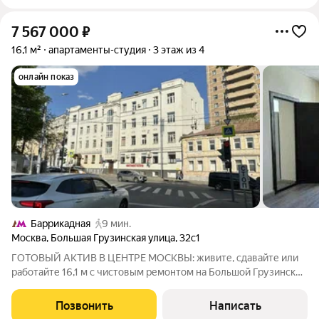
7 567 000
₽
16,1 м²
апартаменты-студия
3 этаж из 4
онлайн показ
Баррикадная
9 мин.
Москва
,
Большая Грузинская улица
,
32с1
ГОТОВЫЙ АКТИВ В ЦЕНТРЕ МОСКВЫ: живите, сдавайте или
работайте 16,1 м с чистовым ремонтом на Большой Грузинской
Один шаг до Садового кольца. Ваша собственная студия в двух
минутах от Белорусской. Никаких пробок, никакого ремонта
Позвонить
Написать
просто въезжайте и