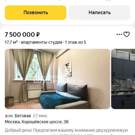
Представьте: ваша собственная «однушка» в двух шагах от
Садового кольца. Больше не нужно стоять в пробках всё
Позвонить
Написать
рядом. Этот лот универсальный
7 500 000
₽
17,7 м²
апартаменты-студия
1 этаж из 5
Беговая
7 мин.
Москва
,
Хорошёвское шоссе
,
38
Добрый день! Предлагаем вашему вниманию двухуровневую