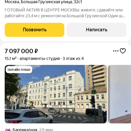
Москва
,
Большая Грузинская улица
,
32с1
ГОТОВЫЙ АКТИВ В ЦЕНТРЕ МОСКВЫ: живите, сдавайте или
работайте 23,4 м с ремонтом на Большой Грузинской Один шаг
до Садового кольца. Ваша собственная студия в двух минутах
от Белорусской. Никаких пробок, никакого ремонта просто
Позвонить
Написать
въезжайте и
7 097 000
₽
15,1 м²
апартаменты-студия
3 этаж из 4
онлайн показ
Баррикадная
9 мин.