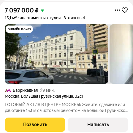
7 097 000
₽
15,1 м²
апартаменты-студия
3 этаж из 4
онлайн показ
Баррикадная
9 мин.
Москва
,
Большая Грузинская улица
,
32с1
ГОТОВЫЙ АКТИВ В ЦЕНТРЕ МОСКВЫ: Живите, сдавайте или
работайте 15,1 м с чистовым ремонтом на Большой Грузинской
Представьте: ваша собственная «однушка» в двух шагах от
Садового кольца. Больше не нужно стоять в пробках всё
Позвонить
Написать
рядом. Этот лот