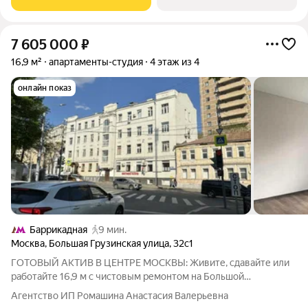
7 605 000
₽
16,9 м²
апартаменты-студия
4 этаж из 4
онлайн показ
Баррикадная
9 мин.
Москва
,
Большая Грузинская улица
,
32с1
ГОТОВЫЙ АКТИВ В ЦЕНТРЕ МОСКВЫ: Живите, сдавайте или
работайте 16,9 м с чистовым ремонтом на Большой
Грузинской Представьте: ваша собственная «однушка» в двух
Агентство ИП Ромашина Анастасия Валерьевна
шагах от Садового кольца. Больше не нужно стоять в пробках