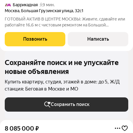
Баррикадная
9 мин.
Москва
,
Большая Грузинская улица
,
32с1
ГОТОВЫЙ АКТИВ В ЦЕНТРЕ МОСКВЫ: Живите, сдавайте или
работайте 16,6 м с чистовым ремонтом на Большой
Грузинской Представьте: ваша собственная «однушка» в двух
шагах от Садового кольца. Больше не нужно стоять в пробках
Позвонить
Написать
всё рядом. Этот лот
Сохраняйте поиск и не упускайте
новые объявления
Купить квартиру, студия, этажей в доме: до 5, Ж/Д
станция: Беговая в Москве и МО
Сохранить поиск
8 085 000
₽