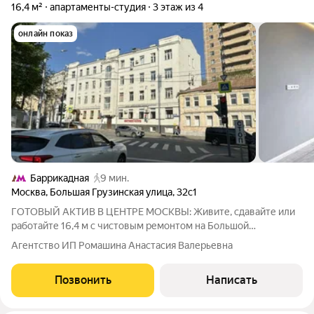
16,4 м²
апартаменты-студия
3 этаж из 4
онлайн показ
Баррикадная
9 мин.
Москва
,
Большая Грузинская улица
,
32с1
ГОТОВЫЙ АКТИВ В ЦЕНТРЕ МОСКВЫ: Живите, сдавайте или
работайте 16,4 м с чистовым ремонтом на Большой
Грузинской Представьте: ваша собственная «однушка» в двух
Агентство ИП Ромашина Анастасия Валерьевна
шагах от Садового кольца. Больше не нужно стоять в пробках
всё рядом. Этот лот
Позвонить
Написать