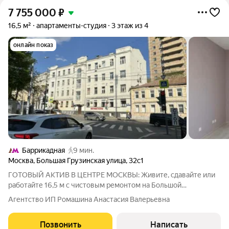
7 755 000
₽
16,5 м²
апартаменты-студия
3 этаж из 4
онлайн показ
Баррикадная
9 мин.
Москва
,
Большая Грузинская улица
,
32с1
ГОТОВЫЙ АКТИВ В ЦЕНТРЕ МОСКВЫ: Живите, сдавайте или
работайте 16,5 м с чистовым ремонтом на Большой
Грузинской Представьте: ваша собственная «однушка» в двух
Агентство ИП Ромашина Анастасия Валерьевна
шагах от Садового кольца. Больше не нужно стоять в пробках
всё рядом. Этот лот
Позвонить
Написать