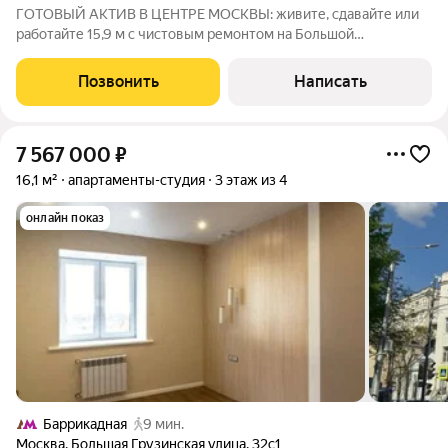
ГОТОВЫЙ АКТИВ В ЦЕНТРЕ МОСКВЫ: живите, сдавайте или
работайте 15,9 м с чистовым ремонтом на Большой
Грузинской Один шаг до Садового кольца. Ваша собственная
студия в двух минутах от Белорусской. Никаких пробок,
Позвонить
Написать
никакого ремонта просто въезжайте и
7 567 000
₽
16,1 м²
апартаменты-студия
3 этаж из 4
онлайн показ
Баррикадная
9 мин.
Москва
,
Большая Грузинская улица
,
32с1