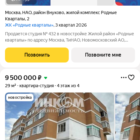
Москва
,
НАО
,
район Внуково
,
жилой комплекс Родные
Кварталы
,
2
ЖК «Родные кварталы»
, 3 квартал 2026
Продается студия № 432 в новостройке Жилой район «Родные
кварталы» по адресу Москва, ТиНАО, Новомосковский АО,
Марушкинское С/П, жилой комплекс Родные Кварталы, 2,
район Внуково, Новомосковский административный округ,
Позвонить
Позвоните мне
Москва. Общая площадь квартиры
9 500 000
₽
29 м²
квартира-студия
4 этаж из 4
новостройка