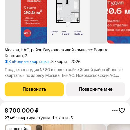
Москва
,
НАО
,
район Внуково
,
жилой комплекс Родные
Кварталы
,
2
ЖК «Родные кварталы»
, 3 квартал 2026
Продается студия № 80 в новостройке Жилой район «Родные
кварталы» по адресу Москва, ТиНАО, Новомосковский АО,
Марушкинское С/П, жилой комплекс Родные Кварталы, 2,
район Внуково, Новомосковский административный округ,
Позвонить
Позвоните мне
Москва. Общая площадь квартиры
8 700 000
₽
27 м²
квартира-студия
1 этаж из 5
новостройка