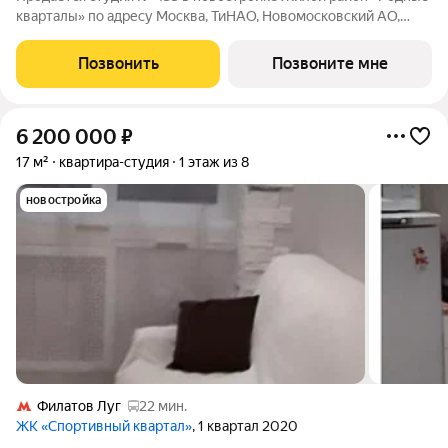
кварталы» по адресу Москва, ТиНАО, Новомосковский АО,
Марушкинское С/П, жилой комплекс Родные Кварталы, 2,
район Внуково, Новомосковский административный округ,
Позвонить
Позвоните мне
Москва. Общая площадь квартиры
6 200 000
₽
17 м²
квартира-студия
1 этаж из 8
новостройка
Филатов Луг
22 мин.
ЖК «Спортивный квартал»
, 1 квартал 2020