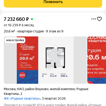
монолитной новостройке 2020 года на Солнечной улице, 3Ас3
Позвонить
В квартире выполнен
7 232 660
₽
от 16 239 ₽ в месяц
20,6 м²
квартира-студия
9 этаж из 9
новостройка
Москва
,
НАО
,
район Внуково
,
жилой комплекс Родные
Кварталы
,
2
ЖК «Родные кварталы»
, 3 квартал 2026
Продается студия № 433 в новостройке Жилой район «Родные