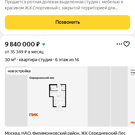
Продается уютная долевая выделенная студия с мебелью в
красивом Ж.К.Спортивный с закрытой территорией для
детс.площадок . и прогулок Рядом есть школа.дет.сад.магазины
В студии в душевой комнате установлен сололифт для слива
Позвонить
воды До метро Филатов луг
9 840 000
₽
от 35 349 ₽ в месяц
30 м²
квартира-студия
6 этаж из 16
новостройка
Москва
,
НАО
,
Филимонковский район
,
ЖК Середневский Лес