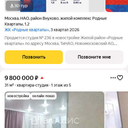
3D-тур
Москва
,
НАО
,
район Внуково
,
жилой комплекс Родные
Кварталы
,
1.2
ЖК «Родные кварталы»
, 3 квартал 2026
Продается студия № 236 в новостройке Жилой район «Родные
кварталы» по адресу Москва, ТиНАО, Новомосковский АО,
Марушкинское С/П, жилой комплекс Родные Кварталы, 1.2,
район Внуково, Новомосковский административный округ,
Позвонить
Позвоните мне
Москва. Общая площадь квартиры
9 800 000
₽
31 м²
квартира-студия
1 этаж из 5
новостройка
онлайн показ