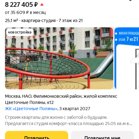
8 227 405
₽
от 35 609 ₽ в месяц
25,1 м²
квартира-студия
7 этаж из 21
новостройка
Москва
,
НАО
,
Филимонковский район
,
жилой комплекс
Цветочные Поляны
,
к12
ЖК «Цветочные Поляны»
, 3 квартал 2027
Строим кварталы для жизни с заботой о будущем.
Предлагается студия комфорт-класса площадью 25.05 кв.м в
Цветочные Поляны, корпус 12КВ на 7-м этаже, в жилом
комплексе "Цветочные Поляны".Застройщик сдает квартиры с
Позвонить
Позвоните мне