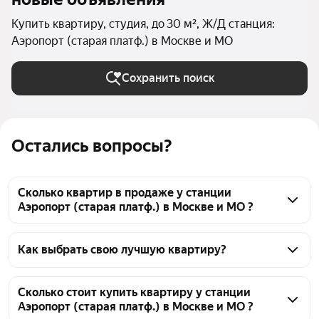
Купить квартиру, студия, до 30 м², Ж/Д станция:
Аэропорт (старая платф.) в Москве и МО
Сохранить поиск
Остались вопросы?
Сколько квартир в продаже у станции
Аэропорт (старая платф.) в Москве и МО ?
На Яндекс Недвижимости в продаже у станции 
Аэропорт (старая платф.) в Москве и МО 80 
Как выбрать свою лучшую квартиру?
квартир, из них 3 объявления от собственников, 17 
Чтобы купить квартиру - студию маленькую у 
объявлений от агентств, 60 объявлений от 
станции Аэропорт (старая платф.), воспользуйтесь 
Сколько стоит купить квартиру у станции
застройщиков
Аэропорт (старая платф.) в Москве и МО ?
тепловой картой для оценки инфраструктуры и 