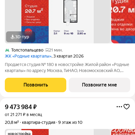
3D-тур
Толстопальцево
21 мин.
ЖК «Родные кварталы»
, 3 квартал 2026
Продается студия № 180 в новостройке Жилой район «Родные
кварталы» по адресу Москва, ТиНАО, Новомосковский АО,
Марушкинское С/П, жилой комплекс Родные Кварталы, 3.1,
район Внуково, Новомосковский административный округ,
Позвонить
Позвоните мне
Москва. Общая площадь квартиры
9 473 984
₽
от 21 271 ₽ в месяц
20,8 м²
квартира-студия
9 этаж из 10
новостройка