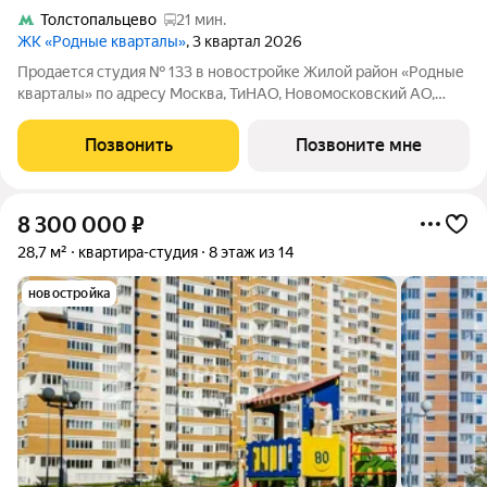
Толстопальцево
21 мин.
ЖК «Родные кварталы»
, 3 квартал 2026
Продается студия № 133 в новостройке Жилой район «Родные
кварталы» по адресу Москва, ТиНАО, Новомосковский АО,
Марушкинское С/П, жилой комплекс Родные Кварталы, 3.1,
район Внуково, Новомосковский административный округ,
Позвонить
Позвоните мне
Москва. Общая площадь квартиры
8 300 000
₽
28,7 м²
квартира-студия
8 этаж из 14
новостройка