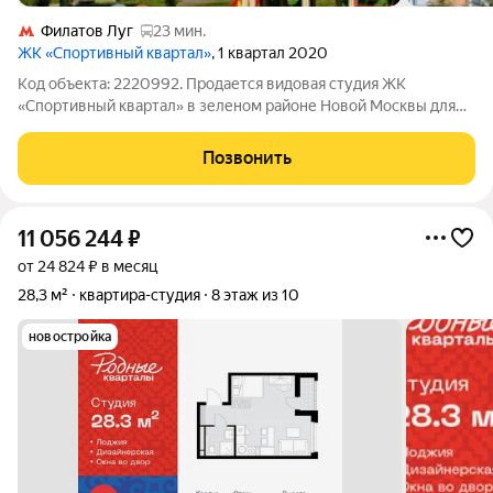
Филатов Луг
23 мин.
ЖК «Спортивный квартал»
, 1 квартал 2020
Код объекта: 2220992. Продается видовая студия ЖК
«Спортивный квартал» в зеленом районе Новой Москвы для
жизни или инвестиций! Описание квартиры: - квартира без
ремонта позволяет создать пространство под себя -
Позвонить
московская прописка со всеми столичными
11 056 244
₽
от 24 824 ₽ в месяц
28,3 м²
квартира-студия
8 этаж из 10
новостройка