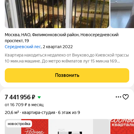
Москва
,
НАО
,
Филимонковский район
,
Новосередневский
проспект
,
19
Середневский лес
, 2 квартал 2022
Квартира находиться недалеко от Внуково,до Киевской трассы
10 мин.на машине. До метро м.Филатов луг 15 мин.на 169
автобусе.В 2030 году дотянут метро жёлтой ветки ,где щас
последняя станция м.Внуковр. Прописка Москва. Квартира
Позвонить
восточная солнце до
7 441 956
₽
от 16 709 ₽ в месяц
20,6 м²
квартира-студия
6 этаж из 9
новостройка