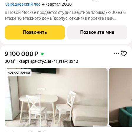
Середневский лес
, 4 квартал 2028
В Новой Москве продаётся студия квартира площадью 30 на 6
этаже 16 этажного дома (корпус, секция) в проекте ПИК
«Середневский лес». Удобное расположение: 1015 минут на
автомобиле до станций метро «Аэропорт Внуково» и
Позвонить
Позвоните мне
«Филатов луг». 18 минут на машине
9 100 000
₽
30 м²
квартира-студия
11 этаж из 12
новостройка