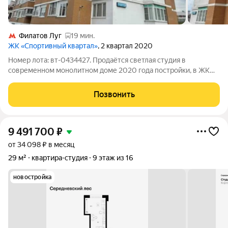
Филатов Луг
19 мин.
ЖК «Спортивный квартал»
, 2 квартал 2020
Номер лота: вт-0434427. Продаётся светлая студия в
современном монолитном доме 2020 года постройки, в ЖК
комфорт-класса "Спортивный квартал", в престижном районе
Новой Москвы. Квартира расположена на 4-м этаже из 4, что
Позвонить
обеспечивает спокойствие и
9 491 700
₽
от 34 098 ₽ в месяц
29 м²
квартира-студия
9 этаж из 16
новостройка