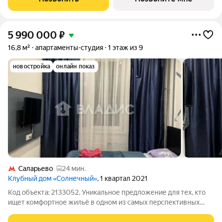
отделкой в нескольких вариантах:
5 990 000
₽
16,8 м²
апартаменты-студия
1 этаж из 9
новостройка
онлайн показ
Саларьево
24 мин.
Клубный дом «Солнечный»
, 1 квартал 2021
Код объекта: 2133052. Уникальное предложение для тех, кто
ищет комфортное жильё в одном из самых перспективных
районов Москвы! Продаётся студия площадью 16,8 кв. м в