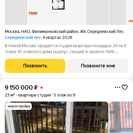
Москва
,
НАО
,
Филимонковский район
,
ЖК Середневский Лес
Середневский лес
, 4 квартал 2028
В Новой Москве продаётся студия квартира площадью 29 на 9
этаже 16 этажного дома (корпус, секция) в проекте ПИК
«Середневский лес». Удобное расположение: 1015 минут на
автомобиле до станций метро «Аэропорт Внуково» и
Позвонить
Позвоните мне
«Филатов луг». 18 минут на машине
9 150 000
₽
23 м²
квартира-студия
5 этаж из 9
новостройка