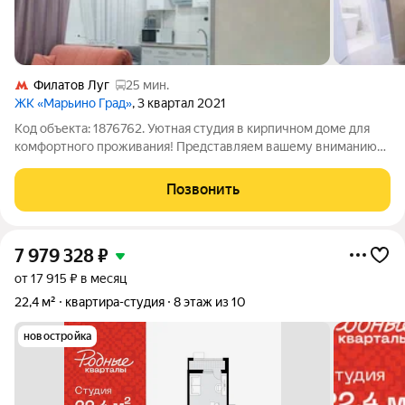
Филатов Луг
25 мин.
ЖК «Марьино Град»
, 3 квартал 2021
Код объекта: 1876762. Уютная студия в кирпичном доме для
комфортного проживания! Представляем вашему вниманию
светлую и просторную студию в динамично развивающемся
районе Москвы. Квартира расположена в современном
Позвонить
кирпично-монолитном доме 2022 года
7 979 328
₽
от 17 915 ₽ в месяц
22,4 м²
квартира-студия
8 этаж из 10
новостройка