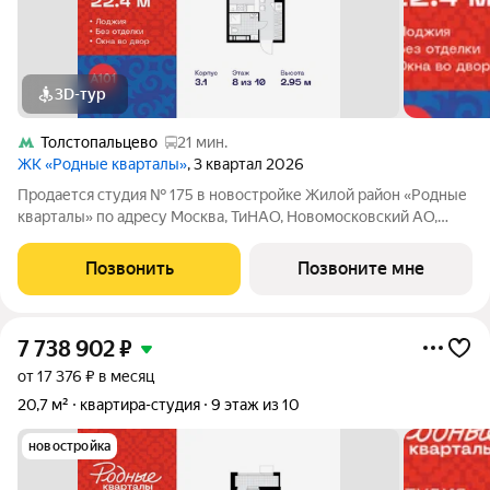
3D-тур
Толстопальцево
21 мин.
ЖК «Родные кварталы»
, 3 квартал 2026
Продается студия № 175 в новостройке Жилой район «Родные
кварталы» по адресу Москва, ТиНАО, Новомосковский АО,
Марушкинское С/П, жилой комплекс Родные Кварталы, 3.1,
район Внуково, Новомосковский административный округ,
Позвонить
Позвоните мне
Москва. Общая площадь квартиры
7 738 902
₽
от 17 376 ₽ в месяц
20,7 м²
квартира-студия
9 этаж из 10
новостройка