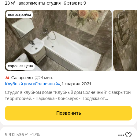
23 м²
апартаменты-студия
6 этаж из 9
новостройка
хорошая цена
Саларьево
24 мин.
Клубный дом «Солнечный»
, 1 квартал 2021
Студия в клубном доме "Клубный дом Солнечный" с закрытой
территорией. - Парковка - Консьерж - Продажа от
собственника без посредников! Есть остаток по ипотеке в "Т"
(решаемо, аккредитив, деньги только после снятия
Позвонить
обременений).Подходит под ипотеку.
9 912 536
₽
–17%