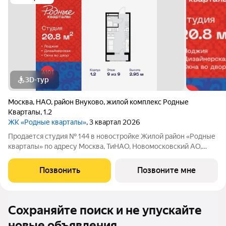
3D-тур
Москва
,
НАО
,
район Внуково
,
жилой комплекс Родные
Кварталы
,
1.2
ЖК «Родные кварталы»
, 3 квартал 2026
Продается студия № 144 в новостройке Жилой район «Родные
кварталы» по адресу Москва, ТиНАО, Новомосковский АО,
Марушкинское С/П, жилой комплекс Родные Кварталы, 1.2,
район Внуково, Новомосковский административный округ,
Позвонить
Позвоните мне
Москва. Общая площадь квартиры
Сохраняйте поиск и не упускайте
новые объявления