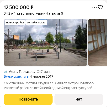
12 500 000
₽
34,2 м²
квартира-студия
4 этаж из 9
новостройка
онлайн показ
Улица Горчакова
17 мин.
Бунинские луга
, 4 квартал 2017
Собственник. Уютная студия в 10 мин от метро Потапово.
Развитый район со всей необходимой инфраструктурой-
школы, сады , магазины ,кафе ,пекарни , поликлиника, все у
дома . Окна выходят в закрытый двор без машин. В пешей
Позвонить
Чат
доступности замечательный