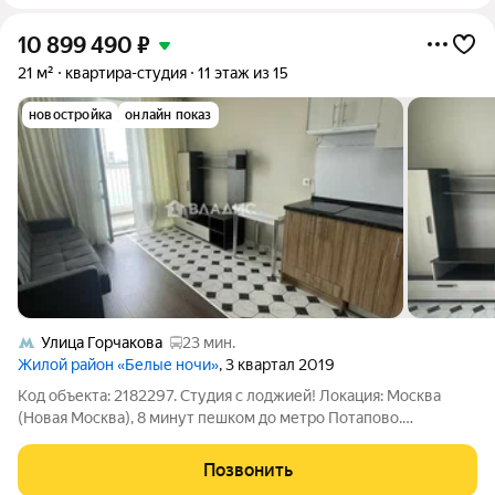
10 899 490
₽
21 м²
квартира-студия
11 этаж из 15
новостройка
онлайн показ
Улица Горчакова
23 мин.
Жилой район «Белые ночи»
, 3 квартал 2019
Код объекта: 2182297. Студия с лоджией! Локация: Москва
(Новая Москва), 8 минут пешком до метро Потапово.
Московская прописка со всеми городскими льготами и соц.
выплатами. Преимущества собственности: Один
Позвонить
совершеннолетний собственник (без долей,