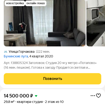
новостройка
онлайн показ
Улица Горчакова
22 мин.
Бунинские луга
, 4 квартал 2020
Арт. 138805324 Заголовок: Студия 20 м у метро «Потапово»
(16 мин. пешком). Готова к заезду Продается светлая и
функциональная студия в востребованном ЖК «Бунинские
луга». Полностью готова к проживанию: установлена сплит-
Позвонить
система, остается вся мебель и
14 500 000
₽
29,8 м²
квартира-студия
2 этаж из 10