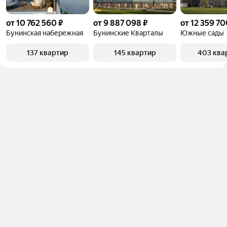
от 10 762 560 ₽
от 9 887 098 ₽
от 12 359 70
Бунинская набережная
Бунинские Кварталы
Южные сады
137 квартир
145 квартир
403 ква