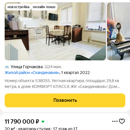
новостройка
онлайн показ
Улица Горчакова
24 мин.
Жилой район «Скандинавия»
, 1 квартал 2022
Номер объекта: 538055. Уютная квартира, площадью 29,8 кв
метра, в доме КОМФОРТ КЛАССА ЖК «Скандинавия»! Дом
введен в эксплуатацию в 2022 году. Квартира расположена на
2-м этаже 15-й этажной секции. Интересная и продуманная
Позвонить
планировка, выполненная из
11 790 000
₽
20 м²
квартира-студия
17 этаж из 17