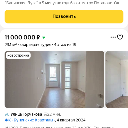
"Бунинские Луга" в 5 минутах ходьбы от метро Потапово. Окна
во двор. Развитая инфраструктура, хорошая транспортная
доступность, рядом с домом остановка общественного
Позвонить
транспорта. Рядом расположены
11 000 000
₽
23,1 м²
квартира-студия
4 этаж из 19
новостройка
Улица Горчакова
22 мин.
ЖК «Бунинские Кварталы»
, 4 квартал 2024