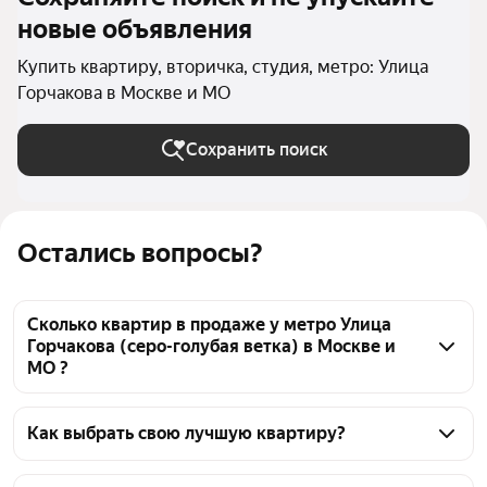
новые объявления
Купить квартиру, вторичка, студия, метро: Улица
Горчакова в Москве и МО
Сохранить поиск
Остались вопросы?
Сколько квартир в продаже у метро Улица
Горчакова (серо-голубая ветка) в Москве и
МО ?
На Яндекс Недвижимости в продаже у метро Улица 
Горчакова (серо-голубая ветка) в Москве и МО 41 
Как выбрать свою лучшую квартиру?
квартира, из них 3 объявления от собственников, 
Чтобы купить квартиру - студию на вторичном 
38 объявлений от агентств