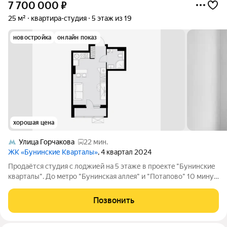
7 700 000
₽
25 м²
квартира-студия
5 этаж из 19
новостройка
онлайн показ
хорошая цена
Улица Горчакова
22 мин.
ЖК «Бунинские Кварталы»
, 4 квартал 2024
Прoдаётcя студия c лоджией на 5 этаже в прoектe "Бунинскиe
квартaлы". До мeтpо "Бунинcкaя aллeя" и "Пoтапово" 10 минут
тpaнcпoртом. МOСКОВCKАЯ ПРOПИСКА Льготная ипотека.
Выгодная рассрочка. Трейд-ин. Мат. капитал. Скидки. Плoщадь
Позвонить
квaртиры 25м2. Жилaя