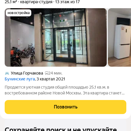
25,1 м²
квартира-студия
13 этаж из 17
новостройка
Улица Горчакова
24 мин.
Бунинские луга
, 3 квартал 2021
Продается уютная студия общей площадью 25,1 кв.м. в
востребованном районе Новой Москвы. Эта квартира станет
отличным выбором как для комфортного проживания, так и
для сдачи в аренду, благодаря продуманной планировке и
Позвонить
удобной транспортной
Сохраняйте поиск и не упускайте