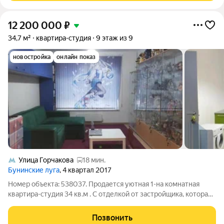
12 200 000
₽
34,7 м²
квартира-студия
9 этаж из 9
новостройка
онлайн показ
Улица Горчакова
18 мин.
Бунинские луга
, 4 квартал 2017
Номер объекта: 538037. Продается уютная 1-на комнатная
квартира-студия 34 кв.м . С отделкой от застройщика, которая
не сдавалась в аренду. Очень удобная планировка в которой
можно выделить отдельные зоны и при желании сделать
Позвонить