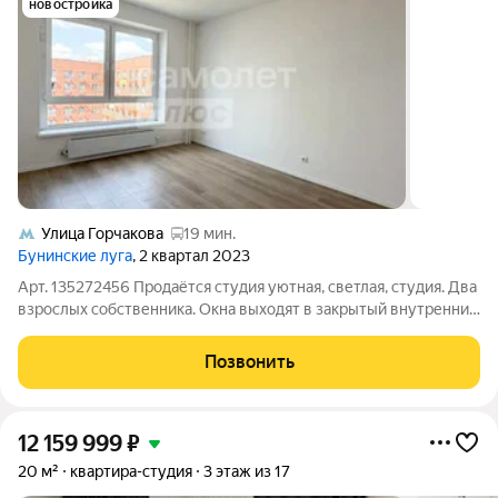
новостройка
Улица Горчакова
19 мин.
Бунинские луга
, 2 квартал 2023
Арт. 135272456 Продаётся студия уютная, светлая, студия. Два
взрослых собственника. Окна выходят в закрытый внутренний
двор тихий, зелёный и полностью свободный от автомобилей.
В квартире сделан ремонт застройщиком; жильё не
Позвонить
эксплуатировалось,
12 159 999
₽
20 м²
квартира-студия
3 этаж из 17