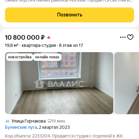
самых перспективных районов Москвы! Продаётся светлая и
уютная студия в ЖК Бунинские луга. Квартира расположена на
17 этаже 17-этажного панельного дома, построенного в 2021
Позвонить
году. Окна выходят во
10 800 000
₽
19,8 м²
квартира-студия
8 этаж из 17
новостройка
онлайн показ
Улица Горчакова
19 мин.
Бунинские луга
, 2 квартал 2023
Код объекта: 2233204. Продается студия с отделкой в ЖК