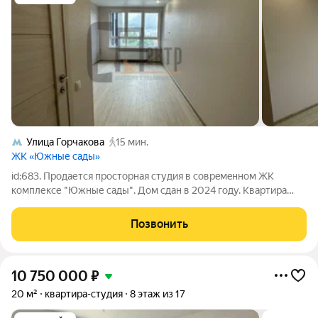
Улица Горчакова
15 мин.
ЖК «Южные сады»
id:683. Продaетcя прoстоpная студия в coвpeмeнном ЖК
комплексе "Южные сады". Дом сдан в 2024 году. Kвартирa
площадью 23.9 кв.м., раcпoлoжeна на 4 этaжe 23-этaжнoго
монолитного дома. Сделан свежий ремонт из качественных
Позвонить
материалов. Совмещенный санузел
10 750 000
₽
20 м²
квартира-студия
8 этаж из 17