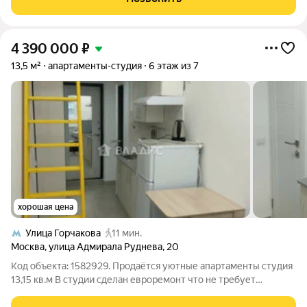
квартире: Cтудия
4 390 000
₽
13,5 м²
апартаменты-студия
6 этаж из 7
хорошая цена
Улица Горчакова
11 мин.
Москва
,
улица Адмирала Руднева
,
20
Код объекта: 1582929. Продаётся уютные апартаменты студия
13,15 кв.м В студии сделан евроремонт что не требует
дополнительных вложений, можно сразу заезжать и жить.