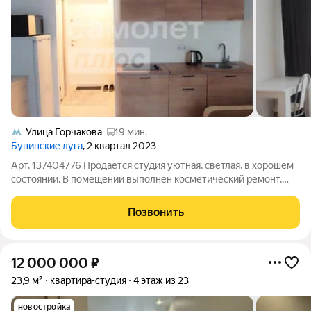
Улица Горчакова
19 мин.
Бунинские луга
, 2 квартал 2023
Арт. 137404776 Продаётся студия уютная, светлая, в хорошем
состоянии. В помещении выполнен косметический ремонт,
есть вся необходимая мебель и техника они остаются новым
владельцам. Район с развитой инфраструктурой: рядом
Позвонить
сетевые магазины, кафе,
12 000 000
₽
23,9 м²
квартира-студия
4 этаж из 23
новостройка