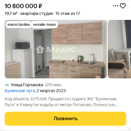
10 800 000
₽
19,7 м²
квартира-студия
15 этаж из 17
новостройка
онлайн показ
Улица Горчакова
19 мин.
Бунинские луга
, 2 квартал 2023
Код объекта: 2275428. Продается студия в ЖК "Бунинские
Луга" в 8 минутах ходьбы от метро Потапово. Полностью
готова к проживанию, есть вся необходимая мебель и техника.
Развитая инфраструктура, хорошая транспортная доступность,
Позвонить
рядом с домом