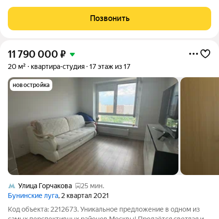
лоджия. Окна во двор. ДОМ современный с красивой
фасадной частью. Просторные подъезды, закрытый двор с
Позвонить
детской и спортивной площадками. Есть
11 790 000
₽
20 м²
квартира-студия
17 этаж из 17
новостройка
Улица Горчакова
25 мин.
Бунинские луга
, 2 квартал 2021
Код объекта: 2212673. Уникальное предложение в одном из