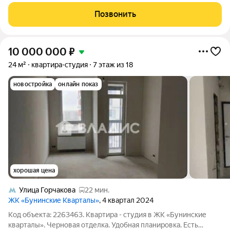
студию, которая станет идеальным стартом для новой главы
вашей жизни или выгодной инвестицией! Это не просто
Позвонить
квадратные метры, это
10 000 000
₽
24 м²
квартира-студия
7 этаж из 18
новостройка
онлайн показ
хорошая цена
Улица Горчакова
22 мин.
ЖК «Бунинские Кварталы»
, 4 квартал 2024
Код объекта: 2263463. Квартира - студия в ЖК «Бунинские
кварталы». Черновая отделка. Удобная планировка. Есть