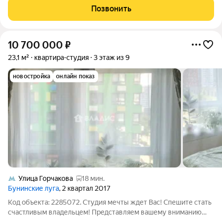
теxнику. В прихожей предусмотрены вместительные шкафы
Позвонить
для хранения вещей, а застеклённый
10 700 000
₽
23,1 м²
квартира-студия
3 этаж из 9
новостройка
онлайн показ
Улица Горчакова
18 мин.
Бунинские луга
, 2 квартал 2017
Код объекта: 2285072. Студия мечты ждет Вас! Спешите стать
счастливым владельцем! Представляем вашему вниманию