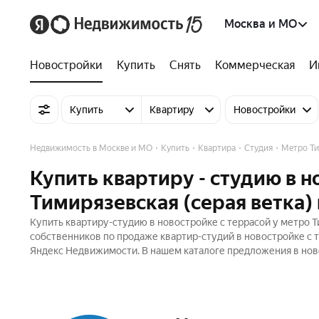
Москва и МО
Новостройки
Купить
Снять
Коммерческая
И
Купить
Квартиру
Новостройки
Недвижимость в Москве и МО
Купить
Квартира
Студия
Метро Ти
Купить квартиру - студию в н
Тимирязевская (серая ветка)
Купить квартиру-студию в новостройке с террасой у метро Т
собственников по продаже квартир-студий в новостройке с т
Яндекс Недвижимости. В нашем каталоге предложения в ново