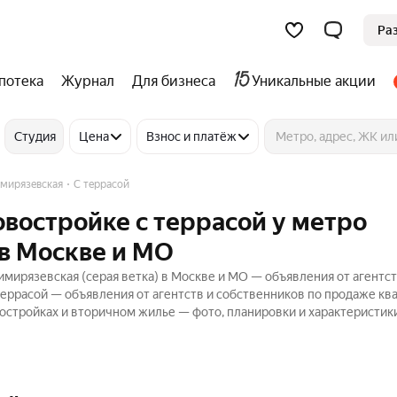
Ра
потека
Журнал
Для бизнеса
Уникальные акции
Студия
Цена
Взнос и платёж
мирязевская
С террасой
овостройке с террасой у метро
 в Москве и МО
имирязевская (серая ветка) в Москве и МО — объявления от агентст
еррасой — объявления от агентств и собственников по продаже кв
стройках и вторичном жилье — фото, планировки и характеристики