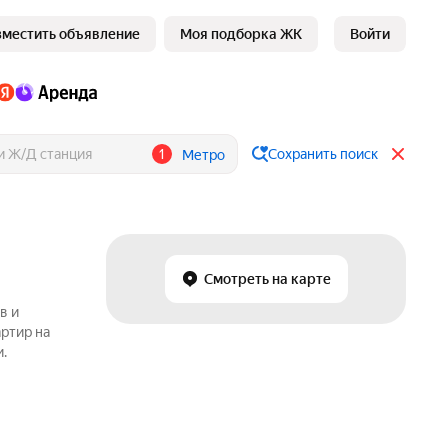
зместить объявление
Моя подборка ЖК
Войти
1
Сохранить поиск
Метро
Смотреть на карте
в и
артир на
.