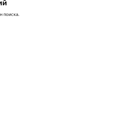
ий
н поиска.