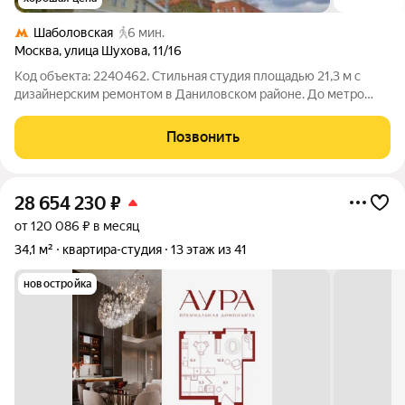
Шаболовская
6 мин.
Москва
,
улица Шухова
,
11/16
Код объекта: 2240462. Стильная студия площадью 21,3 м с
дизайнерским ремонтом в Даниловском районе. До метро
«Шаболовская» 8 минут пешком, а до Парка Горького и
Садового кольца всего 20 минут. Спокойный район с шаговой
Позвонить
доступностью до центра и
28 654 230
₽
от 120 086 ₽ в месяц
34,1 м²
квартира-студия
13 этаж из 41
новостройка