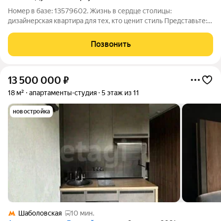
Номер в базе: 13579602. Жизнь в сердце столицы:
дизайнерская квартира для тех, кто ценит стиль Представьте:
вы просыпаетесь в интерьере, достойном обложки глянцевого
журнала, а за окном шумит любимый город. Эта квартира
Позвонить
создана, чтобы вдохновлять. О
13 500 000
₽
18 м²
апартаменты-студия
5 этаж из 11
новостройка
Шаболовская
10 мин.