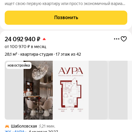
ищет свою первую квартиру или просто экономичный вариант
для проживания! Продается квартира на 4 этаже 4-этажного
дома, всего в нескольких минутах ходьбы от метро Тульская.
Позвонить
Площадь квартиры
24 092 940
₽
от 100 970 ₽ в месяц
28,1 м²
квартира-студия
17 этаж из 42
новостройка
Шаболовская
21 мин.