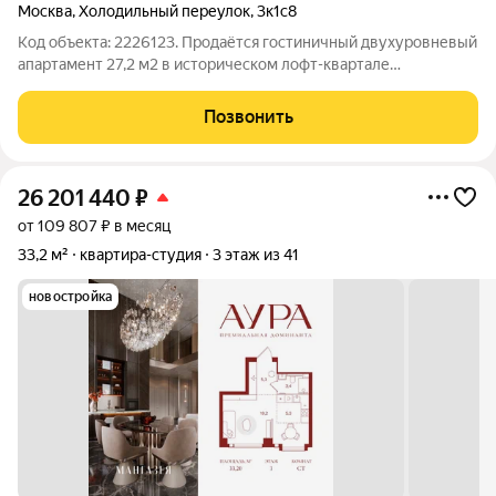
Москва
,
Холодильный переулок
,
3к1с8
Код объекта: 2226123. Продаётся гостиничный двухуровневый
апартамент 27,2 м2 в историческом лофт-квартале
«Товарищество Рябовской Мануфактуры» по адресу: Москва,
Холодильный переулок, д. 3, корп. 1, стр. 3. О ПОМЕЩЕНИИ
Позвонить
Полностью укомплектованный
26 201 440
₽
от 109 807 ₽ в месяц
33,2 м²
квартира-студия
3 этаж из 41
новостройка