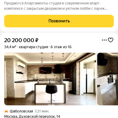
Продаются Апартаменты-студия в современном апарт-
комплексе с закрытым двориком и уютном лобби с лаунж
зоной. Есть улуги рум-сервиса. Отличный вариант для
проживания или арендного бизнеса - стабильный доход
Позвонить
70.000 в месяц. Описание квартиры
20 200 000
₽
34,4 м²
квартира-студия
6 этаж из 16
Шаболовская
21 мин.
Москва
,
Духовской переулок
,
14