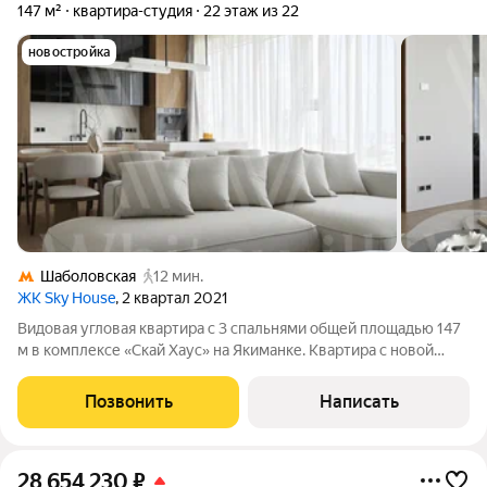
147 м²
квартира-студия
22 этаж из 22
новостройка
Шаболовская
12 мин.
ЖК Sky House
, 2 квартал 2021
Видовая угловая квартира с 3 спальнями общей площадью 147
м в комплексе «Скай Хаус» на Якиманке. Квартира с новой
дизайнерской отделкой расположена на 22 этаже в корпусе 2,
откуда открываются невероятно красивые виды на Москву из
Позвонить
Написать
всех окон. В
28 654 230
₽