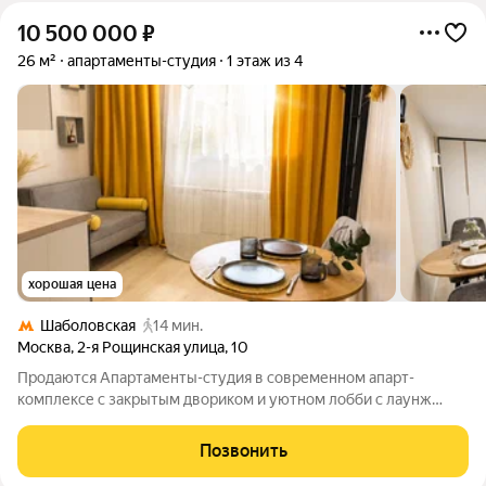
10 500 000
₽
26 м²
апартаменты-студия
1 этаж из 4
хорошая цена
Шаболовская
14 мин.
Москва
,
2-я Рощинская улица
,
10
Продаются Апартаменты-студия в современном апарт-
комплексе с закрытым двориком и уютном лобби с лаунж
зоной. Есть улуги рум-сервиса. Отличный вариант для
проживания или арендного бизнеса - стабильный доход
Позвонить
70.000 в месяц. Описание квартиры