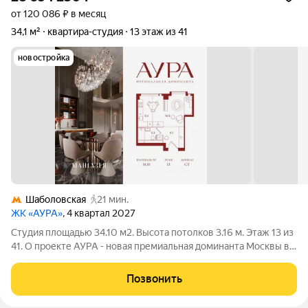
от 120 086 ₽ в месяц
34,1 м²
квартира-студия
13 этаж из 41
новостройка
Шаболовская
21 мин.
ЖК «АУРА»
, 4 квартал 2027
Студия площадью 34.10 м2. Высота потолков 3.16 м. Этаж 13 из
41. О проекте АУРА - новая премиальная доминанта Москвы в
10 минутах от Садового кольца. Проект состоит из 42-этажной
Бронзовой башни и 41-этажной Серебряной. Рядом
Позвонить
расположены набережная