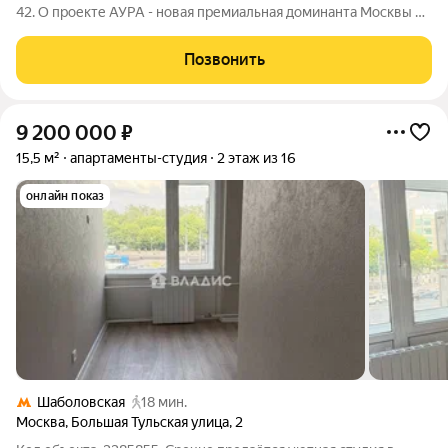
42. О проекте АУРА - новая премиальная доминанта Москвы в
10 минутах от Садового кольца. Проект состоит из 42-этажной
Бронзовой башни и 41-этажной Серебряной. Рядом
Позвонить
расположены набережная
9 200 000
₽
15,5 м²
апартаменты-студия
2 этаж из 16
онлайн показ
Шаболовская
18 мин.
Москва
,
Большая Тульская улица
,
2