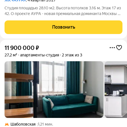
ЖК «АУРА»
, 4 квартал 2027
Студия площадью 28.10 м2. Высота потолков 3.16 м. Этаж 17 из
42. О проекте АУРА - новая премиальная доминанта Москвы в
10 минутах от Садового кольца. Проект состоит из 42-этажной
Бронзовой башни и 41-этажной Серебряной. Рядом
Позвонить
расположены набережная
11 900 000
₽
27,2 м²
апартаменты-студия
2 этаж из 3
Шаболовская
21 мин.