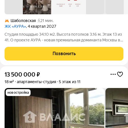
Шаболовская
21 мин.
ЖК «АУРА»
, 4 квартал 2027
Студия площадью 34.10 м2. Высота потолков 3.16 м. Этаж 13 из
41. О проекте АУРА - новая премиальная доминанта Москвы в
10 минутах от Садового кольца. Проект состоит из 42-этажной
Бронзовой башни и 41-этажной Серебряной. Рядом
Позвонить
расположены набережная
13 500 000
₽
18 м²
апартаменты-студия
5 этаж из 11
новостройка