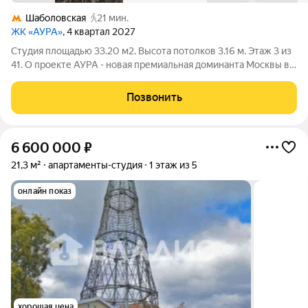
Шаболовская
21 мин.
ЖК «АУРА»
, 4 квартал 2027
Студия площадью 33.20 м2. Высота потолков 3.16 м. Этаж 3 из
41. О проекте АУРА - новая премиальная доминанта Москвы в
10 минутах от Садового кольца. Проект состоит из 42-этажной
Бронзовой башни и 41-этажной Серебряной. Рядом
Позвонить
расположены набережная
6 600 000
₽
21,3 м²
апартаменты-студия
1 этаж из 5
онлайн показ
хорошая цена