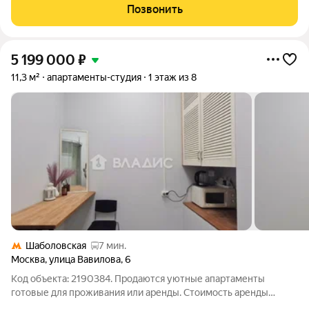
Бронзовой башни и 41-этажной Серебряной. Рядом
Позвонить
расположены набережная
5 199 000
₽
11,3 м²
апартаменты-студия
1 этаж из 8
Шаболовская
7 мин.
Москва
,
улица Вавилова
,
6
Код объекта: 2190384. Продаются уютные апартаменты
готовые для проживания или аренды. Стоимость аренды
45000. Арендаторы готовы остаться после смены