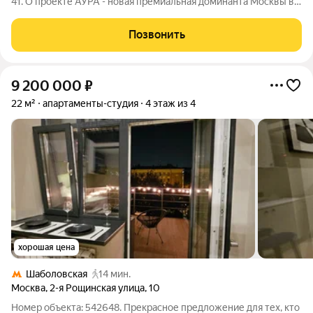
41. О проекте АУРА - новая премиальная доминанта Москвы в
10 минутах от Садового кольца. Проект состоит из 42-этажной
Бронзовой башни и 41-этажной Серебряной. Рядом
Позвонить
расположены набережная
9 200 000
₽
22 м²
апартаменты-студия
4 этаж из 4
хорошая цена
Шаболовская
14 мин.
Москва
,
2-я Рощинская улица
,
10
Номер объекта: 542648. Прекрасное предложение для тех, кто