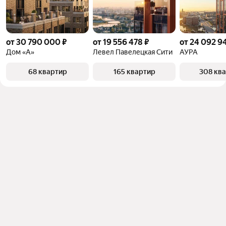
квадратного метра или площади
от 30 790 000 ₽
от 19 556 478 ₽
от 24 092 9
Дом «А»
Левел Павелецкая Сити
АУРА
68 квартир
165 квартир
308 кв