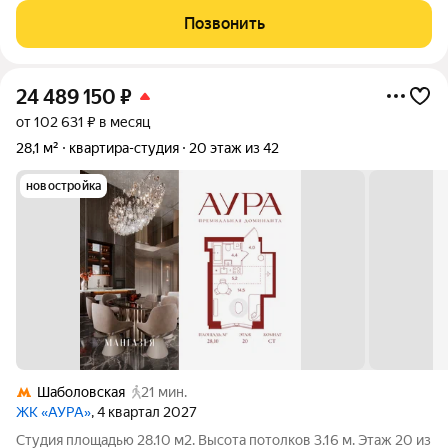
собственника. Высокие потолки 3.5 метра создают ощущение
Позвонить
простора и света. Апартаменты расположены на
24 489 150
₽
от 102 631 ₽ в месяц
28,1 м²
квартира-студия
20 этаж из 42
новостройка
Шаболовская
21 мин.
ЖК «АУРА»
, 4 квартал 2027
Студия площадью 28.10 м2. Высота потолков 3.16 м. Этаж 20 из