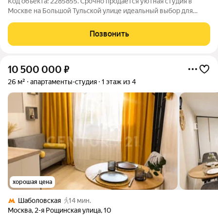
Код объекта: 2285855. Срочно продаётся уютная студия в
Москве на Большой Тульской улице идеальный выбор для
молодых специалистов или студентов! В квартире выполнен
косметический ремонт, что позволит новому владельцу сразу
Позвонить
заселиться и наслаждаться
10 500 000
₽
26 м²
апартаменты-студия
1 этаж из 4
хорошая цена
Шаболовская
14 мин.
Москва
,
2-я Рощинская улица
,
10