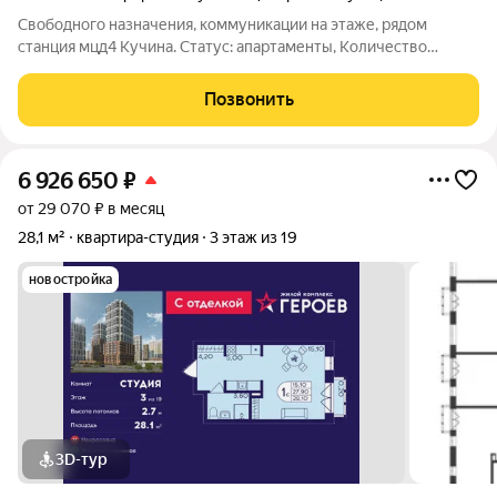
Свободного назначения, коммуникации на этаже, рядом
станция мцд4 Кучина. Статус: апартаменты, Количество
комнат: Студия, Общая площадь: 15 м, Жилая площадь: 15 м,
Этаж: 16 из 16, Ремонт: требуется, Стоимость ремонта: от 210
Позвонить
000 за 15 м, Высота
6 926 650
₽
от 29 070 ₽ в месяц
28,1 м²
квартира-студия
3 этаж из 19
новостройка
3D-тур