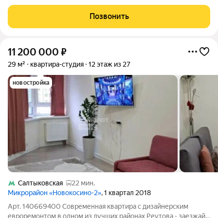
этаже 410 корпуса. В наличии квартиры с отделкой. Всего 40
минут до центра Москвы. При покупке квартиры в сданном
Позвонить
доме ключи выдаются
11 200 000
₽
29 м²
квартира-студия
12 этаж из 27
новостройка
Салтыковская
22 мин.
Микрорайон «Новокосино-2»
, 1 квартал 2018
Арт. 140669400 Современная квартира с дизайнерским
евроремонтом в одном из лучших районах Реутова - заезжай