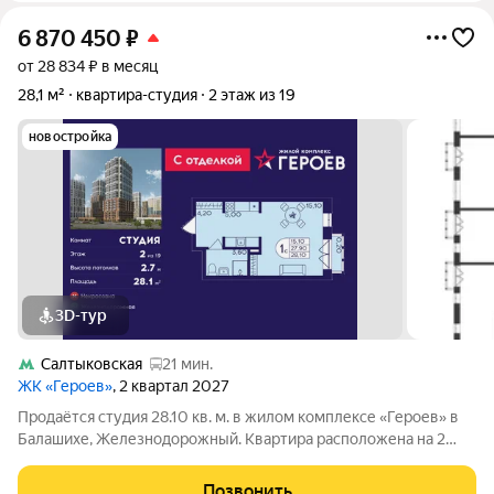
6 870 450
₽
от 28 834 ₽ в месяц
28,1 м²
квартира-студия
2 этаж из 19
новостройка
3D-тур
Салтыковская
21 мин.
ЖК «Героев»
, 2 квартал 2027
Продаётся студия 28.10 кв. м. в жилом комплексе «Героев» в
Балашихе, Железнодорожный. Квартира расположена на 2
этаже 611 корпуса. В наличии квартиры с отделкой. Всего 40
минут до центра Москвы. При покупке квартиры в сданном
Позвонить