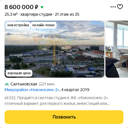
8 600 000
₽
25,3 м²
квартира-студия
21 этаж из 25
новостройка
онлайн показ
хорошая цена
Салтыковская
21 мин.
Микрорайон «Новокосино-2»
, 4 квартал 2019
id:332. Продаётся светлая студия в ЖК «Новокосино-2»
отличный вариант для первого жилья, инвестиций или
создания стильного пространства под себя. Квартира
расположена на 21 этаже современного дома. Южная сторона,
Позвонить
много естественного света, приятный