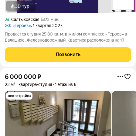
3D-тур
Салтыковская
23 мин.
ЖК «Героев»
, 1 квартал 2027
Продаётся студия 25.80 кв. м. в жилом комплексе «Героев» в
Балашихе, Железнодорожный. Квартира расположена на 17
этаже 410 корпуса. В наличии квартиры с отделкой. Всего 40
минут до центра Москвы. При покупке квартиры в сданном
Позвонить
доме ключи выдаются
6 000 000
₽
22 м²
квартира-студия
1 этаж из 6
новостройка