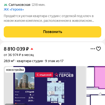
Салтыковская
18 мин.
ЖК «Героев»
Продаётся уютная квартира-студия с отделкой под ключ в
новом жилом комплексе, расположенном в живописном
районе города Балашиха, микрорайоне Железнодорожный.
Квартира расположена на 3ем этаже 17ти этажного дома, что
Позвонить
обеспечивает прекрасный вид из
8 810 039
₽
от 36 974 ₽ в месяц
28,9 м²
квартира-студия
9 этаж из 17
новостройка