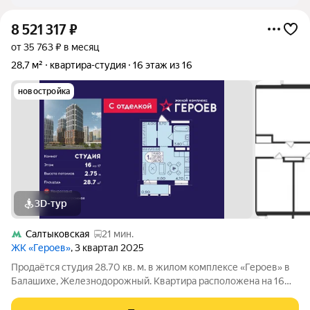
8 521 317
₽
от 35 763 ₽ в месяц
28,7 м²
квартира-студия
16 этаж из 16
новостройка
3D-тур
Салтыковская
21 мин.
ЖК «Героев»
, 3 квартал 2025
Продаётся студия 28.70 кв. м. в жилом комплексе «Героев» в
Балашихе, Железнодорожный. Квартира расположена на 16
этаже 408 корпуса. В наличии квартиры с отделкой. Всего 40
минут до центра Москвы. При покупке квартиры в сданном