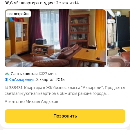
38,6 м²
квартира-студия
2 этаж из 14
новостройка
Салтыковская
27 мин.
ЖК «Акварели»
, 3 квартал 2015
Id 388431. Квартира в ЖК бизнес класса "Акварели", Продается
светлая и уютная квартира в обжитом районе города.
Панорамные окна обеспечивают большое количество света в
Агентство Михаил Авдюхов
квартире. В квартире сделан дорогостоящий ремонт из
качественных материалов.
Позвонить