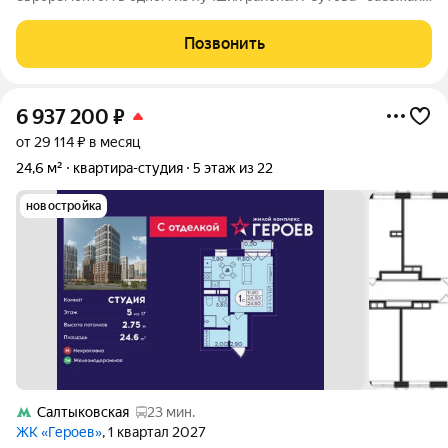
и живи! Предлагается к продаже уютная, светлая квартира
общей площадью 28,9 кв.м в современном доме 2018 года
Позвонить
постройки. Это отличный вариант
6 937 200
₽
от 29 114 ₽ в месяц
24,6 м²
квартира-студия
5 этаж из 22
новостройка
Салтыковская
23 мин.
ЖК «Героев»
, 1 квартал 2027