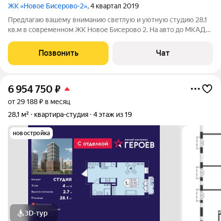
ЖК «Новое Бисерово-2»
, 4 квартал 2019
Предлагаю вашему вниманию светлую и уютную студию 28,1
кв.м в современном ЖК Новое Бисерово 2. На авто до МКАДа
17 км. На общественном транспорте: до метро Новокосино- 30
мин, до ж/д станции Купавна 10мин. - Вид на частный сектор
Позвонить
Чат
(зелено тихо); -
6 954 750
₽
от 29 188 ₽ в месяц
28,1 м²
квартира-студия
4 этаж из 19
новостройка
3D-тур