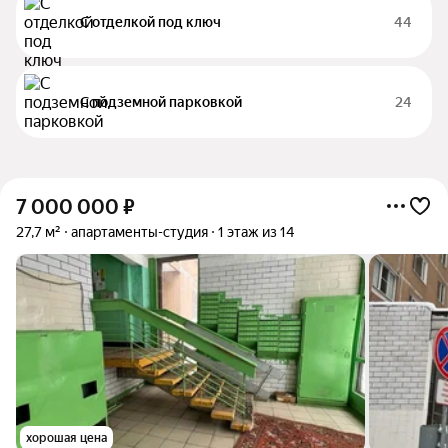
С отделкой под ключ
44
С подземной парковкой
24
7 000 000
₽
27,7 м²
апартаменты-студия
1 этаж из 14
хорошая цена