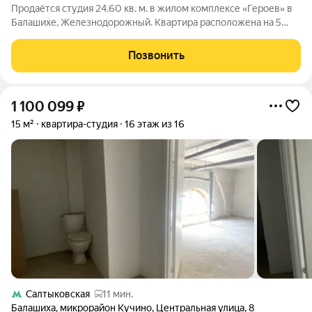
Продаётся студия 24.60 кв. м. в жилом комплексе «Героев» в
Балашихе, Железнодорожный. Квартира расположена на 5
этаже 410 корпуса. В наличии квартиры с отделкой. Всего 40
минут до центра Москвы. При покупке квартиры в сданном
Позвонить
доме ключи выдаются
1 100 099
₽
15 м²
квартира-студия
16 этаж из 16
Салтыковская
11 мин.
Балашиха
,
микрорайон Кучино
,
Центральная улица
,
8