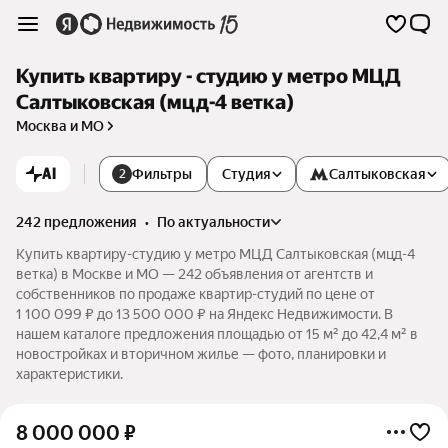
Купить квартиру - студию у метро МЦД
Салтыковская (мцд-4 ветка)
Москва и МО
AI
Фильтры
Студия
Салтыковская
2
242 предложения
•
по актуальности
Купить квартиру-студию у метро МЦД Салтыковская (мцд-4
ветка) в Москве и МО — 242 объявления от агентств и
собственников по продаже квартир-студий по цене от
1 100 099 ₽ до 13 500 000 ₽ на Яндекс Недвижимости. В
нашем каталоге предложения площадью от 15 м² до 42,4 м² в
новостройках и вторичном жилье — фото, планировки и
характеристики.
8 000 000
₽