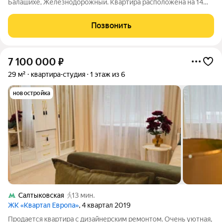
Балашихе, Железнодорожный. Квартира расположена на 14
этаже 611 корпуса. В наличии квартиры с отделкой. Всего 40
минут до центра Москвы. При покупке квартиры в сданном
Позвонить
доме ключи выдаются
7 100 000
₽
29 м²
квартира-студия
1 этаж из 6
новостройка
Салтыковская
13 мин.
ЖК «Квартал Европа»
, 4 квартал 2019
Продается квартира с дизайнерским ремонтом. Очень уютная,