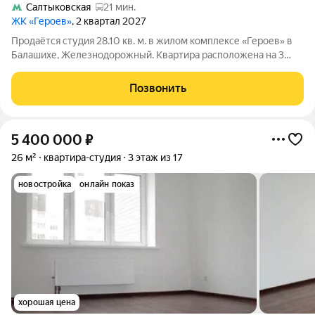
Салтыковская
21 мин.
ЖК «Героев»
, 2 квартал 2027
Продаётся студия 28.10 кв. м. в жилом комплексе «Героев» в
Балашихе, Железнодорожный. Квартира расположена на 3
этаже 611 корпуса. В наличии квартиры с отделкой. Всего 40
минут до центра Москвы. При покупке квартиры в сданном
Позвонить
доме ключи выдаются
5 400 000
₽
26 м²
квартира-студия
3 этаж из 17
новостройка
онлайн показ
хорошая цена