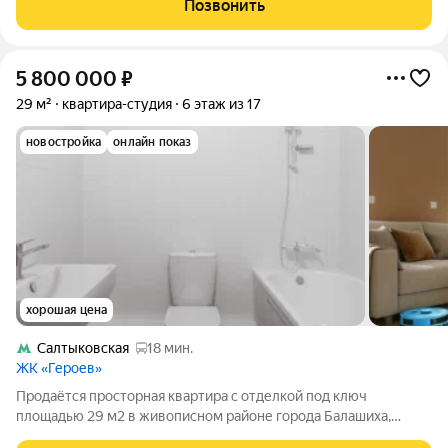
Позвонить
доме ключи выдаются
5 800 000
₽
29 м²
квартира-студия
6 этаж из 17
новостройка
онлайн показ
хорошая цена
Салтыковская
18 мин.
ЖК «Героев»
Продаётся просторная квартира с отделкой под ключ
площадью 29 м2 в живописном районе города Балашиха,
микрорайон Железнодорожный. Квартира расположена на 6