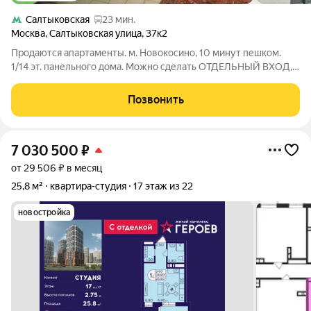
Салтыковская
23 мин.
Москва
,
Салтыковская улица
,
37к2
Продаются апартаменты. м. Новокосино, 10 минут пешком.
1/14 эт. панельного дома. Можно сделать ОТДЕЛЬНЫЙ ВХОД,
можно использовать под апартаменты. СУС. Требуется
косметический ремонт. Развитая инфраструктура. в шаговой
Позвонить
доступности магазины, детский
7 030 500
₽
от 29 506 ₽ в месяц
25,8 м²
квартира-студия
17 этаж из 22
новостройка