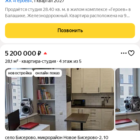
ЖК «Героев»
, 1 квартал 2027
Продаётся студия 28.40 кв. м. в жилом комплексе «Героев» в
Балашихе, Железнодорожный. Квартира расположена на 9
этаже 610 корпуса. В наличии квартиры с отделкой. Всего 40
минут до центра Москвы. При покупке квартиры в сданном
Позвонить
доме ключи выдаются
5 200 000
₽
28,1 м²
квартира-студия
4 этаж из 5
новостройка
онлайн показ
село Бисерово
,
микрорайон Новое Бисерово-2
,
10