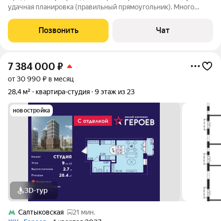
удачная планировка (правильный прямоугольник). Много
свободного пространства, что крайне редко встретишь в
квартирах- студиях. Прекрасно сдается с первого показа,
Позвонить
Чат
можно приобрести для сдачи в
7 384 000
₽
от 30 990 ₽ в месяц
28,4 м²
квартира-студия
9 этаж из 23
новостройка
3D-тур
Салтыковская
21 мин.