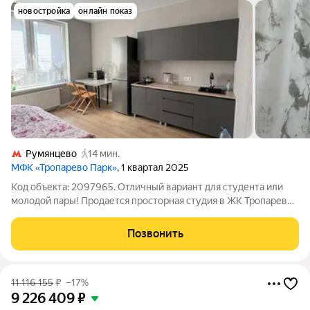
новостройка
онлайн показ
Румянцево
14 мин.
МФК «Тропарево Парк»
, 1 квартал 2025
Код объекта: 2097965. Отличный вариант для студента или
молодой пары! Продается просторная студия в ЖК Тропарево
парк (бизнес-класс). В пешей доступности от метро
Румянцево (10 мин). Новый дом, развитая инфраструктура,
Позвонить
квартира полностью готова к
11 116 155
₽
–17%
9 226 409
₽