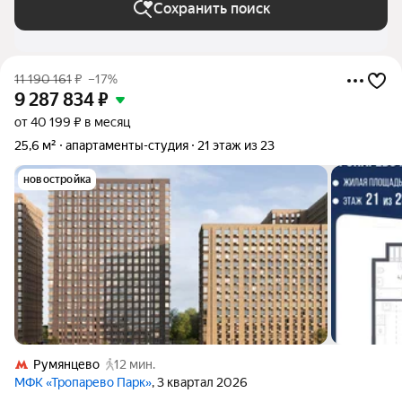
Сохранить поиск
11 190 161
₽
–17%
9 287 834
₽
от 40 199 ₽ в месяц
25,6 м²
апартаменты-студия
21 этаж из 23
новостройка
Румянцево
12 мин.
МФК «Тропарево Парк»
, 3 квартал 2026