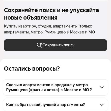
Сохраняйте поиск и не упускайте
новые объявления
Купить квартиру, студия, апартаменты: только
апартаменты, метро: Румянцево в Москве и МО
Сохранить поиск
Остались вопросы?
Сколько апартаментов в продаже у метро
Румянцево (красная ветка) в Москве и МО ?
На Яндекс Недвижимости в продаже у метро 
Румянцево (красная ветка) в Москве и МО 36 
Как выбрать свой лучший апартаменты?
апартаменты, из них 3 объявления от 