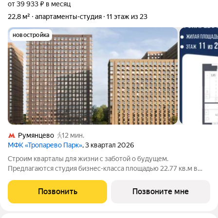
от 39 933 ₽ в месяц
22,8 м²
апартаменты-студия
11 этаж из 23
новостройка
Румянцево
12 мин.
МФК «Тропарево Парк»
, 3 квартал 2026
Строим кварталы для жизни с заботой о будущем.
Предлагаются студия бизнес-класса площадью 22.77 кв.м в
Тропарево Парк, корпус 2.2КВ на 11-м этаже, в жилом
комплексе "Тропарево Парк".Проект строится полностью с
Позвонить
Позвоните мне
отделкой, которая включает ламинат, обои