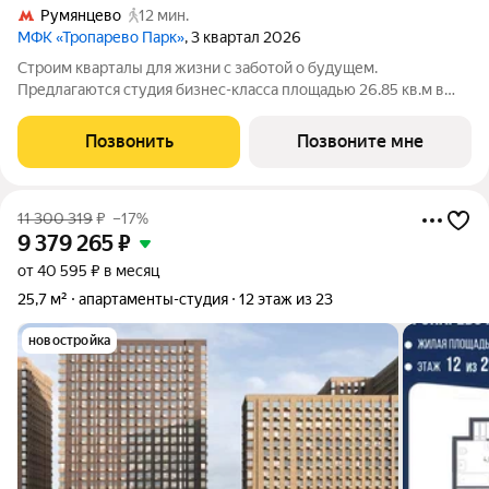
Румянцево
12 мин.
МФК «Тропарево Парк»
, 3 квартал 2026
Строим кварталы для жизни с заботой о будущем.
Предлагаются студия бизнес-класса площадью 26.85 кв.м в
Тропарево Парк, корпус 2.2КВ на 10-м этаже, в жилом
комплексе "Тропарево Парк".Проект строится полностью с
Позвонить
Позвоните мне
отделкой, которая включает ламинат, обои
11 300 319
₽
–17%
9 379 265
₽
от 40 595 ₽ в месяц
25,7 м²
апартаменты-студия
12 этаж из 23
новостройка