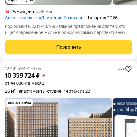
хорошая цена
Румянцево
26 мин.
Апарт-комплекс «Движение. Говорово»
, 1 квартал 2026
Код объекта: 2211743. Уникальное предложение для тех, кто
ищет современное жильё в одном из самых перспективных
районов Москвы! Продаётся студия в кирпично-монолитном
доме, расположенном в Западном административном округе,
Позвонить
район Солнцево, квартал №
12 481 594
₽
–17%
10 359 724
₽
от 44 838 ₽ в месяц
26 м²
апартаменты-студия
14 этаж из 23
новостройка