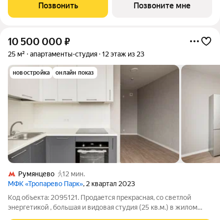
комплексе "Тропарево Парк".Проект строится полностью с
Позвонить
Позвоните мне
отделкой, которая включает ламинат, обои
10 500 000
₽
25 м²
апартаменты-студия
12 этаж из 23
новостройка
онлайн показ
Румянцево
12 мин.
МФК «Тропарево Парк»
, 2 квартал 2023
Код объекта: 2095121. Продается прекрасная, со светлой
энергетикой , большая и видовая студия (25 кв.м.) в жилом
комплексе бизнес-класса "Тропарево Парк". Функциональная