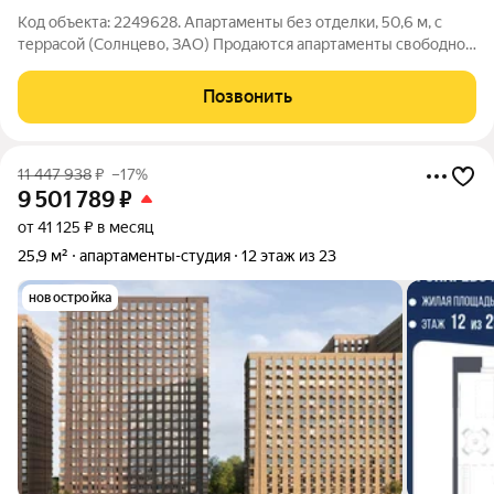
Код объекта: 2249628. Апартаменты без отделки, 50,6 м, с
террасой (Солнцево, ЗАО) Продаются апартаменты свободной
планировки общей площадью 50,6 м в монолитном доме
Западного округа. Свободная планировка никаких внутренних
Позвонить
перегородок, пространство
11 447 938
₽
–17%
9 501 789
₽
от 41 125 ₽ в месяц
25,9 м²
апартаменты-студия
12 этаж из 23
новостройка