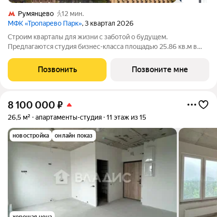
Румянцево
12 мин.
МФК «Тропарево Парк»
, 3 квартал 2026
Строим кварталы для жизни с заботой о будущем.
Предлагаются студия бизнес-класса площадью 25.86 кв.м в
Тропарево Парк, корпус 2.2КВ на 12-м этаже, в жилом
комплексе "Тропарево Парк".Проект строится полностью с
Позвонить
Позвоните мне
отделкой, которая включает ламинат, обои
8 100 000
₽
26,5 м²
апартаменты-студия
11 этаж из 15
новостройка
онлайн показ