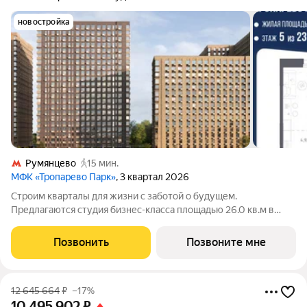
новостройка
Румянцево
15 мин.
МФК «Тропарево Парк»
, 3 квартал 2026
Строим кварталы для жизни с заботой о будущем.
Предлагаются студия бизнес-класса площадью 26.0 кв.м в
Тропарево Парк, корпус 2.3КВ на 5-м этаже, в жилом
комплексе "Тропарево Парк".Проект строится полностью с
Позвонить
Позвоните мне
отделкой, которая включает ламинат, обои
12 645 664
₽
–17%
10 495 902
₽