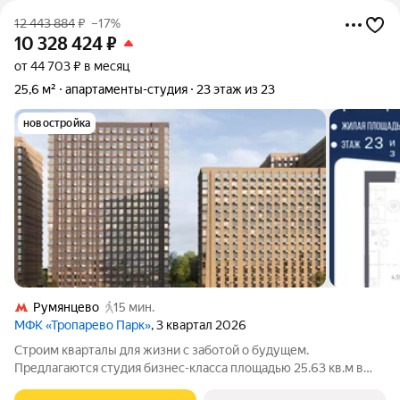
12 443 884
₽
–17%
10 328 424
₽
от 44 703 ₽ в месяц
25,6 м²
апартаменты-студия
23 этаж из 23
новостройка
Румянцево
15 мин.
МФК «Тропарево Парк»
, 3 квартал 2026
Строим кварталы для жизни с заботой о будущем.
Предлагаются студия бизнес-класса площадью 25.63 кв.м в
Тропарево Парк, корпус 2.3КВ на 23-м этаже, в жилом