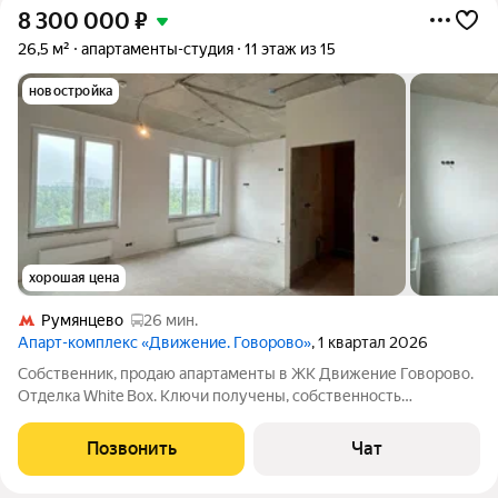
8 300 000
₽
26,5 м²
апартаменты-студия
11 этаж из 15
новостройка
хорошая цена
Румянцево
26 мин.
Апарт-комплекс «Движение. Говорово»
, 1 квартал 2026
Собственник, продаю апартаменты в ЖК Движение Говорово.
Отделка White Box. Ключи получены, собственность
оформлена! Апарт-комплекс Движение Говорово расположен
на юго-западе Москвы, в Новомосковском административном
Позвонить
Чат
округе, в 300 м от МКАД