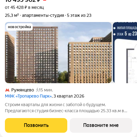
от 45 428 ₽ в месяц
25,3 м²
апартаменты-студия
5 этаж из 23
новостройка
Румянцево
15 мин.
МФК «Тропарево Парк»
, 3 квартал 2026
Строим кварталы для жизни с заботой о будущем.
Предлагаются студия бизнес-класса площадью 25.33 кв.м в
Тропарево Парк, корпус 2.3КВ на 5-м этаже, в жилом
комплексе "Тропарево Парк".Проект строится полностью с
Позвонить
Позвоните мне
отделкой, которая включает ламинат, обои