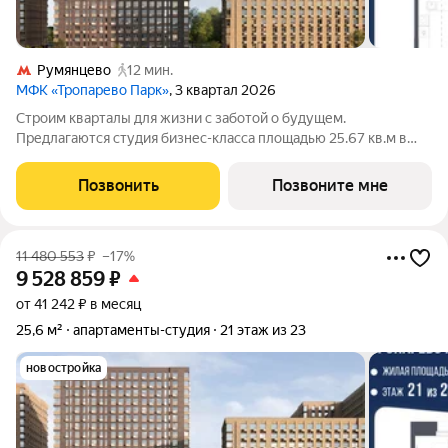
Румянцево
12 мин.
МФК «Тропарево Парк»
, 3 квартал 2026
Строим кварталы для жизни с заботой о будущем.
Предлагаются студия бизнес-класса площадью 25.67 кв.м в
Тропарево Парк, корпус 2.2КВ на 12-м этаже, в жилом
комплексе "Тропарево Парк".Проект строится полностью с
Позвонить
Позвоните мне
отделкой, которая включает ламинат, обои
11 480 553
₽
–17%
9 528 859
₽
от 41 242 ₽ в месяц
25,6 м²
апартаменты-студия
21 этаж из 23
новостройка