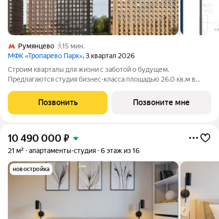
Румянцево
15 мин.
МФК «Тропарево Парк»
, 3 квартал 2026
Строим кварталы для жизни с заботой о будущем.
Предлагаются студия бизнес-класса площадью 26.0 кв.м в
Тропарево Парк, корпус 2.3КВ на 14-м этаже, в жилом
комплексе "Тропарево Парк".Проект строится полностью с
Позвонить
Позвоните мне
отделкой, которая включает ламинат, обои
10 490 000
₽
21 м²
апартаменты-студия
6 этаж из 16
новостройка