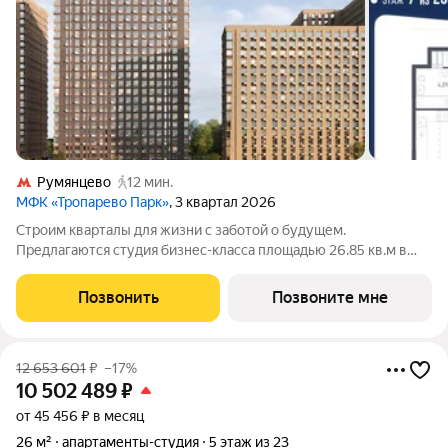
Румянцево
12 мин.
МФК «Тропарево Парк»
, 3 квартал 2026
Строим кварталы для жизни с заботой о будущем.
Предлагаются студия бизнес-класса площадью 26.85 кв.м в
Тропарево Парк, корпус 2.2КВ на 7-м этаже, в жилом
комплексе "Тропарево Парк".Проект строится полностью с
Позвонить
Позвоните мне
отделкой, которая включает ламинат, обои
12 653 601
₽
–17%
10 502 489
₽
от 45 456 ₽ в месяц
26 м²
апартаменты-студия
5 этаж из 23