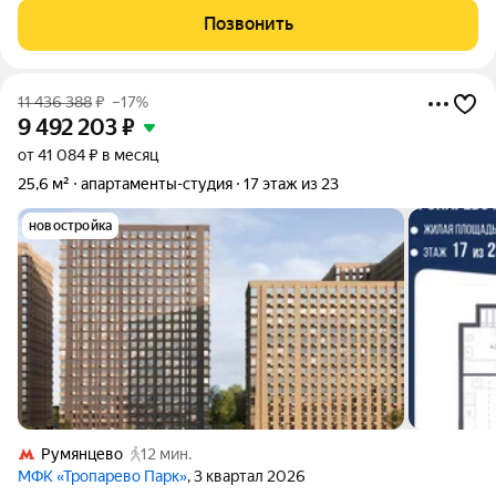
планировка: просторная кухня-гостиная (16,2 кв.м.) с
Позвонить
роскошным видом на элитный
11 436 388
₽
–17%
9 492 203
₽
от 41 084 ₽ в месяц
25,6 м²
апартаменты-студия
17 этаж из 23
новостройка
Румянцево
12 мин.
МФК «Тропарево Парк»
, 3 квартал 2026