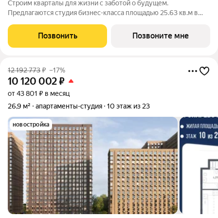
Строим кварталы для жизни с заботой о будущем.
Предлагаются студия бизнес-класса площадью 25.63 кв.м в
Тропарево Парк, корпус 2.2КВ на 21-м этаже, в жилом
комплексе "Тропарево Парк".Проект строится полностью с
Позвонить
Позвоните мне
отделкой, которая включает ламинат, обои
12 192 773
₽
–17%
10 120 002
₽
от 43 801 ₽ в месяц
26,9 м²
апартаменты-студия
10 этаж из 23
новостройка