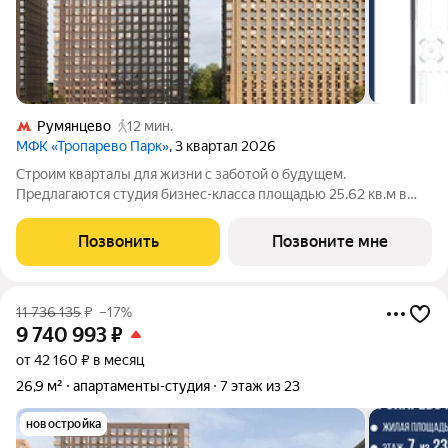
Румянцево
12 мин.
МФК «Тропарево Парк»
, 3 квартал 2026
Строим кварталы для жизни с заботой о будущем.
Предлагаются студия бизнес-класса площадью 25.62 кв.м в
Тропарево Парк, корпус 2.2КВ на 21-м этаже, в жилом
комплексе "Тропарево Парк".Проект строится полностью с
Позвонить
Позвоните мне
отделкой, которая включает ламинат, обои
11 736 135
₽
–17%
9 740 993
₽
от 42 160 ₽ в месяц
26,9 м²
апартаменты-студия
7 этаж из 23
новостройка