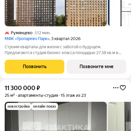
Румянцево
12 мин.
МФК «Тропарево Парк»
, 3 квартал 2026
Строим кварталы для жизни с заботой о будущем.
Предлагаются студия бизнес-класса площадью 27.38 кв.м в
Тропарево Парк, корпус 2.2КВ на 2-м этаже, в жилом
комплексе "Тропарево Парк".Проект строится полностью с
Позвонить
Позвоните мне
отделкой, которая включает ламинат, обои
11 300 000
₽
25 м²
апартаменты-студия
15 этаж из 23
новостройка
онлайн показ