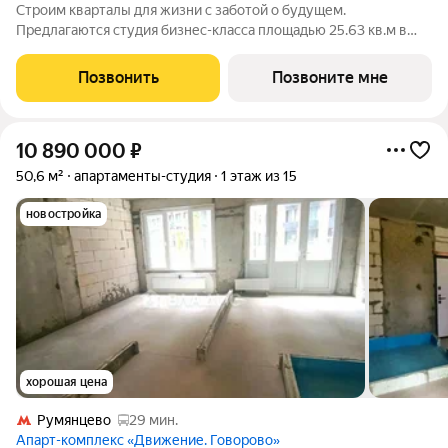
Строим кварталы для жизни с заботой о будущем.
Предлагаются студия бизнес-класса площадью 25.63 кв.м в
Тропарево Парк, корпус 2.2КВ на 17-м этаже, в жилом
комплексе "Тропарево Парк".Проект строится полностью с
Позвонить
Позвоните мне
отделкой, которая включает ламинат, обои
10 890 000
₽
50,6 м²
апартаменты-студия
1 этаж из 15
новостройка
хорошая цена
Румянцево
29 мин.
Апарт-комплекс «Движение. Говорово»