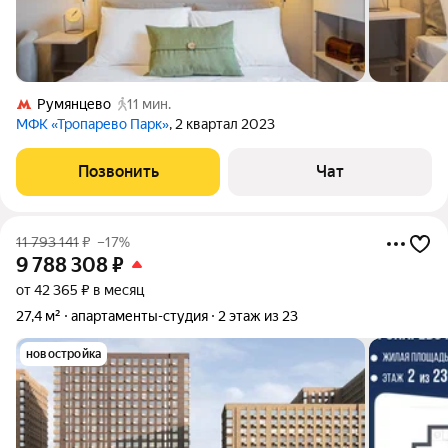
Румянцево
11 мин.
МФК «Тропарево Парк»
, 2 квартал 2023
Позвонить
Чат
11 793 141
₽
–17%
9 788 308
₽
от 42 365 ₽ в месяц
27,4 м²
апартаменты-студия
2 этаж из 23
новостройка