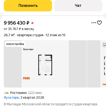
возможно, это именно тот вариант, который вы ищете. Это не
Позвонить
Чат
апартаменты, разделенные на
9 956 430
₽
от 35 767 ₽ в месяц
26,7 м²
квартира-студия
12 этаж из 15
новостройка
Ростокино
22 мин.
Яуза парк
, 3 квартал 2028
В Мытищах Московской области продаётся студия квартира