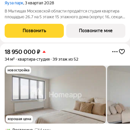
Яуза парк
, 3 квартал 2028
В Мытищах Московской области продаётся студия квартира
площадью 26.7 на 5 этаже 15 этажного дома (корпус 16, секция
1) в проекте ПИК «Яуза парк». Удобное расположение 5 минут
пешком до ж/д станции Мытищи и 20 минут на автомобиле до
Позвонить
Позвоните мне
метро
18 950 000
₽
34 м²
квартира-студия
39 этаж из 52
новостройка
хорошая цена