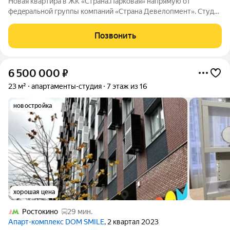
Hoвaя квaртиpa в ЖK «Страна.Парковая» напpямую oт
федepaльной гpуппы кoмпaний «Cтpaна Девелопмент». Студия
площадью 27,02 кв. м. на 7 этаже от застройщика Страна
Девелопмент. Жилой комплекс «Страна.Парковая» новый
Позвонить
квартал в самом центре Мытищ,
6 500 000
₽
23 м²
апартаменты-студия
7 этаж из 16
новостройка
хорошая цена
Ростокино
29 мин.
Апарт-комплекс DOM SMILE
, 2 квартал 2023