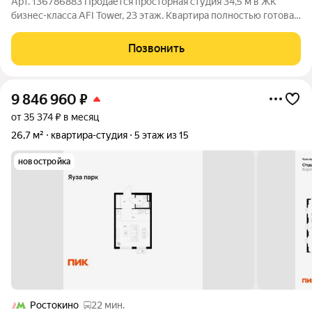
Арт. 136786883 Продаётся просторная студия 34,5 м в ЖК
бизнес-класса AFI Tower, 23 этаж. Квартира полностью готова к
проживанию: остаётся дорогая мебель и техника кухня с
техникой, стенка и тумба под ТВ MR.Doors, кровать Askona с
Позвонить
матрасом, диван.
9 846 960
₽
от 35 374 ₽ в месяц
26,7 м²
квартира-студия
5 этаж из 15
новостройка
Ростокино
22 мин.