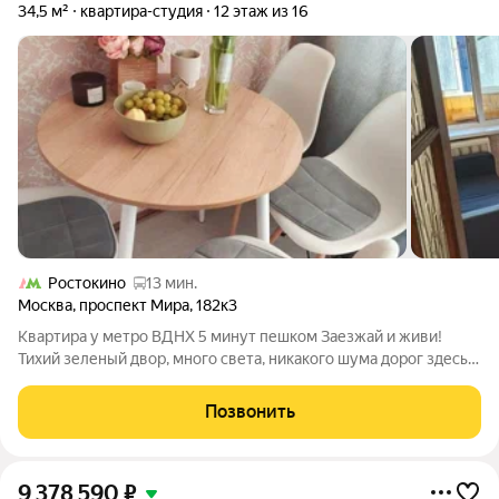
34,5 м²
квартира-студия
12 этаж из 16
Ростокино
13 мин.
Москва
,
проспект Мира
,
182к3
Квартира у метро ВДНХ 5 минут пешком Заезжай и живи!
Тихий зеленый двор, много света, никакого шума дорог здесь
действительно приятно жить. 5 минут пешком до метро ВДНХ
одна из самых удобных и престижных локаций Москвы.
Позвонить
Главное преимущество
9 378 590
₽