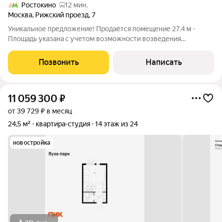
Ростокино
12 мин.
Москва
,
Рижский проезд
,
7
Уникальное предложение! Продаётся помещение 27.4 м -
Площадь указана с учетом возможности возведения
антресольного спального места площадью 7,8 м2, итого 19,6 кв
м +7,8 кв м у м. "ВДНХ" идеальная инвестиция или комфортное
Позвонить
Написать
проживание! Почему это
11 059 300
₽
от 39 729 ₽ в месяц
24,5 м²
квартира-студия
14 этаж из 24
новостройка