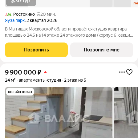
3D-тур
Ростокино
20 мин.
Яуза парк
, 2 квартал 2026
В Мытищах Московской области продаётся студия квартира
площадью 24.5 на 14 этаже 24 этажного дома (корпус 6, секция
1) в проекте ПИК «Яуза парк». Удобное расположение 5 минут
пешком до ж/д станции Мытищи и 20 минут на автомобиле до
Позвонить
Позвоните мне
метро
9 900 000
₽
24 м²
апартаменты-студия
2 этаж из 5
онлайн показ