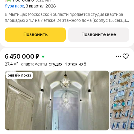
Ростокино
22 мин.
Яуза парк
, 3 квартал 2028
В Мытищах Московской области продаётся студия квартира
площадью 24.7 на 7 этаже 24 этажного дома (корпус 15, секция
1) в проекте ПИК «Яуза парк». Удобное расположение 5 минут
пешком до ж/д станции Мытищи и 20 минут на автомобиле до
Позвонить
Позвоните мне
метро
6 450 000
₽
27,4 м²
апартаменты-студия
1 этаж из 8
онлайн показ