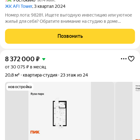
Ростокино
14 мин.
ЖК AFI Tower
, 3 квартал 2024
Номер лота: 98281. Ищете выгодную инвестицию или уютное
жильё для себя? Обратите внимание на студию в доме
бизнескласса у пруда с видом на Останкино и панораму
города! Просторная планировка студии позволяет выделить
Позвонить
зоны гардероба, спальни и
8 372 000
₽
от 30 075 ₽ в месяц
20,8 м²
квартира-студия
23 этаж из 24
новостройка