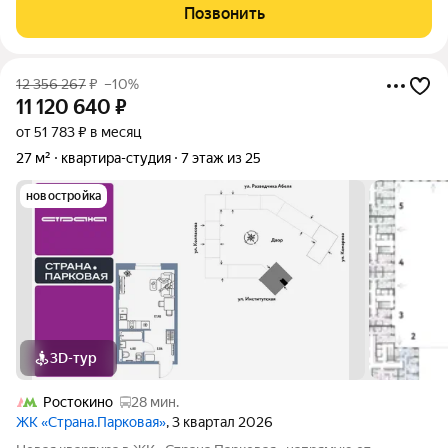
и для инвестиции в арендный бизнес. Есть почтовый ящик.
Позвонить
Максимально
12 356 267
₽
–10%
11 120 640
₽
от 51 783 ₽ в месяц
27 м²
квартира-студия
7 этаж из 25
новостройка
3D-тур
Ростокино
28 мин.
ЖК «Страна.Парковая»
, 3 квартал 2026