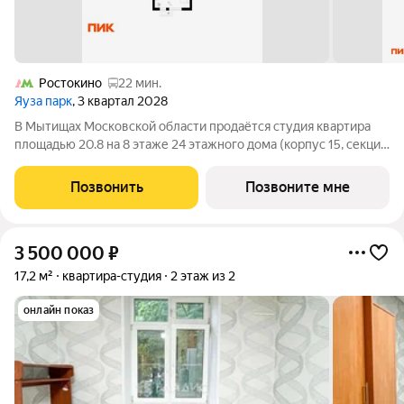
Ростокино
22 мин.
Яуза парк
, 3 квартал 2028
В Мытищах Московской области продаётся студия квартира
площадью 20.8 на 8 этаже 24 этажного дома (корпус 15, секция
1) в проекте ПИК «Яуза парк». Удобное расположение 5 минут
пешком до ж/д станции Мытищи и 20 минут на автомобиле до
Позвонить
Позвоните мне
метро
3 500 000
₽
17,2 м²
квартира-студия
2 этаж из 2
онлайн показ