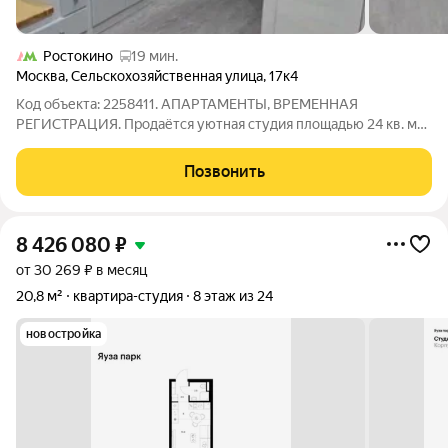
Ростокино
19 мин.
Москва
,
Сельскохозяйственная улица
,
17к4
Код объекта: 2258411. АПАРТАМЕНТЫ, ВРЕМЕННАЯ
РЕГИСТРАЦИЯ. Продаётся уютная студия площадью 24 кв. м
на втором этаже пятиэтажного кирпичного дома 1957 года
постройки по адресу: Сельскохозяйственная улица, 17к4
Позвонить
Апартаменты с евроремонтом, высокими
8 426 080
₽
от 30 269 ₽ в месяц
20,8 м²
квартира-студия
8 этаж из 24
новостройка