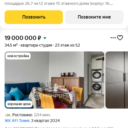
площадью 26.7 на 12 этаже 15 этажного дома (корпус 16,
секция 1) в проекте ПИК «Яуза парк». Удобное расположение 5
минут пешком до ж/д станции Мытищи и 20 минут на
Позвонить
Позвоните мне
автомобиле до метро
19 000 000
₽
34,5 м²
квартира-студия
23 этаж из 52
новостройка
хорошая цена
Ростокино
14 мин.
ЖК AFI Tower
, 3 квартал 2024