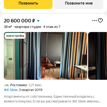
пешком до ж/д станции Мытищи и 20 минут на автомобиле до
Позвонить
Позвоните мне
метро
20 600 000
₽
38 м²
квартира-студия
4 этаж из 7
новостройка
Ростокино
21 мин.
ЖК Silver
, 3 квартал 2019
Апартаменты от собственника. Единственный владелец с
момента покупки. Если вы рассматриваете ЖК Silver именно
как место для жизни, а не как инвестицию под сдачу,