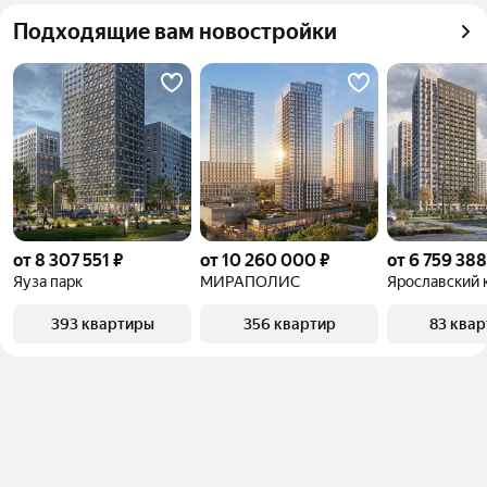
квадратного метра или площади
Подходящие вам новостройки
от 8 307 551 ₽
от 10 260 000 ₽
от 6 759 388
Яуза парк
МИРАПОЛИС
Ярославский 
393 квартиры
356 квартир
83 ква