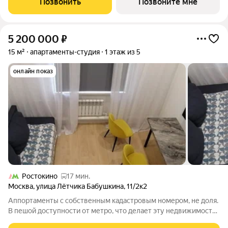
Позвонить
Позвоните мне
Проект «Ярославский
5 200 000
₽
15 м²
апартаменты-студия
1 этаж из 5
онлайн показ
Ростокино
17 мин.
Москва
,
улица Лётчика Бабушкина
,
11/2к2
Аппортаменты с собственным кадастровым номером, не доля.
В пешой доступности от метро, что делает эту недвижимость
очень привлекательной как для собственного проживания так