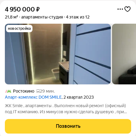
4 950 000
₽
21,8 м²
апартаменты-студия
4 этаж из 12
новостройка
Ростокино
29 мин.
Апарт-комплекс DOM SMILE
, 2 квартал 2023
ЖК Smile , апартаменты . Выполнен новый ремонт (офисный)
под IT компанию. Из минусов нужно сделать душевую , при
этом отремонтированный санузел с раковиной готов (не было
необходимости в душе для офиса) . Есть небольшая кладовая .
Позвонить
Хорошая электрика .