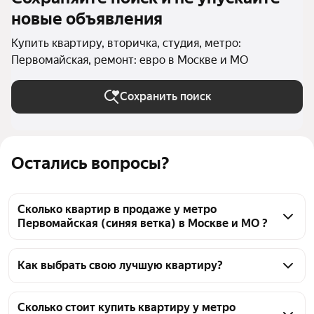
новые объявления
Купить квартиру, вторичка, студия, метро:
Первомайская, ремонт: евро в Москве и МО
Сохранить поиск
Остались вопросы?
Сколько квартир в продаже у метро
Первомайская (синяя ветка) в Москве и МО ?
На Яндекс Недвижимости в продаже у метро 
Первомайская (синяя ветка) в Москве и МО 27 
Как выбрать свою лучшую квартиру?
квартир, из них 1 объявление от собственников, 26 
Чтобы купить квартиру - студию с евроремонтом 
объявлений от агентств
во вторичке у метро Первомайская (синяя ветка), 
Сколько стоит купить квартиру у метро