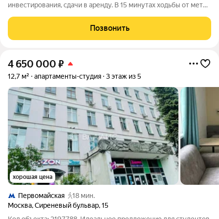
инвестирования, сдачи в аренду. В 15 минутах ходьбы от метро
Первомайская. Площадь от 11 до 25,5 кв.м; Высота потолков 3
м; 5-этажное кирпичное жилое здание с отдельной входной
Позвонить
группой в помещения-студии.
4 650 000
₽
12,7 м²
апартаменты-студия
3 этаж из 5
хорошая цена
Первомайская
18 мин.
Москва
,
Сиреневый бульвар
,
15