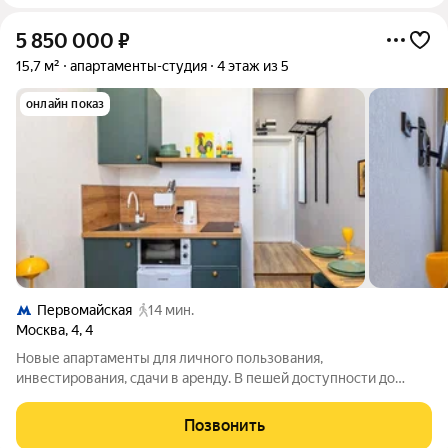
5 850 000
₽
15,7 м²
апартаменты-студия
4 этаж из 5
онлайн показ
Первомайская
14 мин.
Москва
,
4
,
4
Новые апартаменты для личного пользования,
инвестирования, сдачи в аренду. В пешей доступности до
метро Первомайская. Площадь от 11 до 25,5 кв.м; Высота
потолков 3 м; 5-этажное кирпичное жилое здание с отдельной
Позвонить
входной группой в помещения-студии.