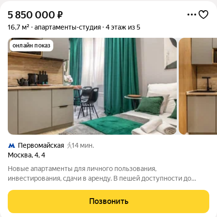
5 850 000
₽
16,7 м²
апартаменты-студия
4 этаж из 5
онлайн показ
Первомайская
14 мин.
Москва
,
4
,
4
Новые апартаменты для личного пользования,
инвестирования, сдачи в аренду. В пешей доступности до
метро Первомайская. Площадь от 11 до 25,5 кв.м; Высота
потолков 3 м; 5-этажное кирпичное жилое здание с отдельной
Позвонить
входной группой в помещения-студии.