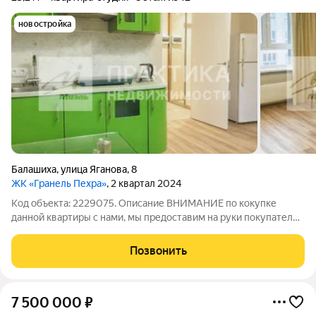
новостройка
Балашиха
,
улица Яганова
,
8
ЖК «Гранель Пехра»
, 2 квартал 2024
Код объекта: 2229075. Описание ВНИМАНИЕ по кокупке
данной квартиры с нами, мы предоставим на руки покупателю
полный письменный отчет по юридической проверки
квартиры для вашей гарантии безопасности. Искали квартиру
Позвонить
студию с евроремонтом и мебелью в
7 500 000
₽