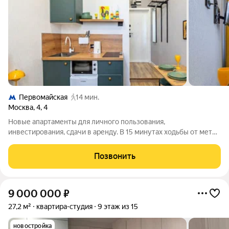
Первомайская
14 мин.
Москва
,
4
,
4
Новые апартаменты для личного пользования,
инвестирования, сдачи в аренду. В 15 минутах ходьбы от метро
Первомайская. Площадь от 11 до 25,5 кв.м; Высота потолков 3
м; 5-этажное кирпичное жилое здание с отдельной входной
Позвонить
группой в помещения-студии.
9 000 000
₽
27,2 м²
квартира-студия
9 этаж из 15
новостройка