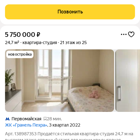
метро Первомайская. Площадь от 11 до 25,5 кв.м; Высота
потолков 3 м; 5-этажное кирпичное жилое здание с отдельной
Позвонить
входной группой в помещения-студии.
5 750 000
₽
24,7 м²
квартира-студия
21 этаж из 25
новостройка
Первомайская
28 мин.
ЖК «Гранель Пехра»
, 3 квартал 2022
Арт. 138987353 Продаётся стильная квартира-студия 24,7 м на