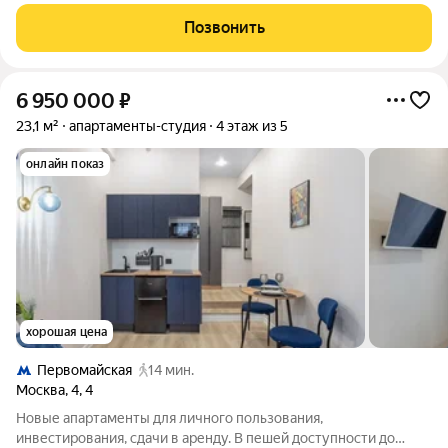
Первомайская. Площадь от 11 до 25,5 кв.м; Высота потолков 3
м; 5-этажное кирпичное жилое здание с отдельной входной
Позвонить
группой в помещения-студии.
6 950 000
₽
23,1 м²
апартаменты-студия
4 этаж из 5
онлайн показ
хорошая цена
Первомайская
14 мин.
Москва
,
4
,
4
Новые апартаменты для личного пользования,
инвестирования, сдачи в аренду. В пешей доступности до