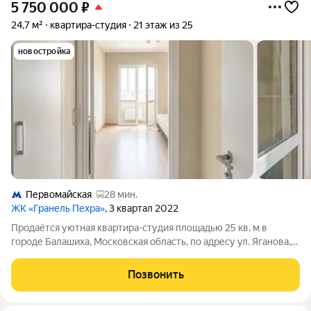
5 750 000
₽
24,7 м²
квартира-студия
21 этаж из 25
новостройка
Первомайская
28 мин.
ЖК «Гранель Пехра»
, 3 квартал 2022
Продаётся уютная квартира-студия площадью 25 кв. м в
городе Балашиха, Московская область, по адресу ул. Яганова,
3. Квартира расположена на 21 этаже дома, построенного в
2022 году. Один собственник. Свежий ремонт, стильная кухня
Позвонить
с мраморной