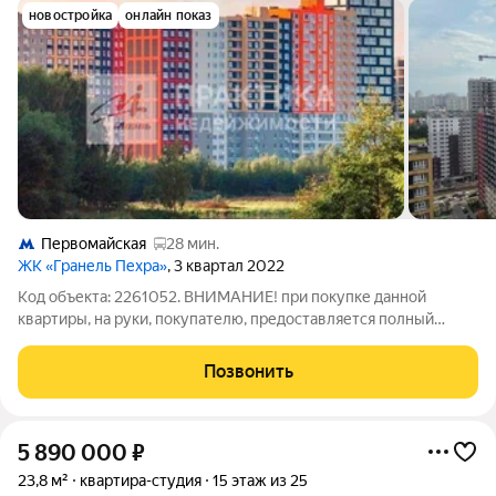
новостройка
онлайн показ
Первомайская
28 мин.
ЖК «Гранель Пехра»
, 3 квартал 2022
Код объекта: 2261052. ВНИМАНИЕ! при покупке данной
квартиры, на руки, покупателю, предоставляется полный
письменный отчет юридической проверки квартиры, для
гарантии безопасности сделки. Студия с панорамными окнами
Позвонить
и закатами в подарок. Заезжай и
5 890 000
₽
23,8 м²
квартира-студия
15 этаж из 25