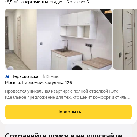
18,5 м²
апартаменты-студия
6 этаж из 6
Первомайская
13 мин.
Москва
,
Первомайская улица
,
126
Продаётся уникальная квартира с полной отделкой ! Это
идеальное предложение для тех, кто ценит комфорт и стиль.
Общая площадь апартаментов, вместе со вторым уровнем
составляет 28.5 м, то позволяет с лёгкостью организовать
Позвонить
пространство. Высота
Сохраняйте поиск и не упускайте