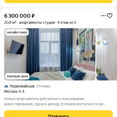
возможностью регистрации. Вариант для: инвестиций, для
6 300 000
₽
20,9 м²
апартаменты-студия
4 этаж из 5
онлайн показ
хорошая цена
Первомайская
14 мин.
Москва
,
4
,
4
Новые апартаменты для личного пользования,
инвестирования, сдачи в аренду. В пешей доступности до
метро Первомайская. Площадь от 11 до 25,5 кв.м; Высота
потолков 3 м; 5-этажное кирпичное жилое здание с отдельной
Позвонить