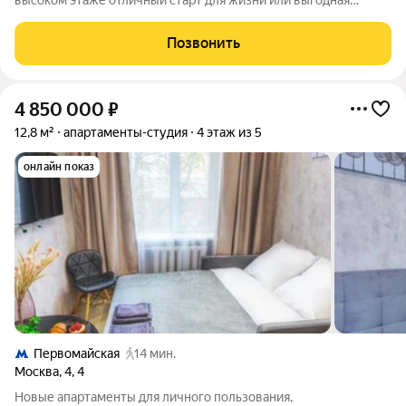
высоком этаже отличный старт для жизни или выгодная
инвестиция! Главные преимущества:Компактная и
продуманная студия 24,7 м идеальное пространство для
Позвонить
одного-двух человек, молодого
4 850 000
₽
12,8 м²
апартаменты-студия
4 этаж из 5
онлайн показ
Первомайская
14 мин.
Москва
,
4
,
4
Новые апартаменты для личного пользования,