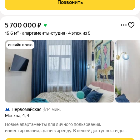
всем необходимым: имеется удобный диван, рабочий стол и
Позвонить
современная кухня с
5 700 000
₽
15,6 м²
апартаменты-студия
4 этаж из 5
онлайн показ
Первомайская
14 мин.
Москва
,
4
,
4
Новые апартаменты для личного пользования,
инвестирования, сдачи в аренду. В пешей доступности до
метро Первомайская. Площадь от 11 до 25,5 кв.м; Высота