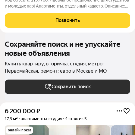
Код объекта: 2197788. Идеальное предложение для студентов
и молодых пар! Апартаменты. отдельный кадастр. Описание:
Представляем вашему вниманию уютную студию в одном из
самых удобных районов Москвы. Это идеальный выбор для
Позвонить
студентов и пар без детей,
Сохраняйте поиск и не упускайте
новые объявления
Купить квартиру, вторичка, студия, метро:
Первомайская, ремонт: евро в Москве и МО
Сохранить поиск
6 200 000
₽
17,3 м²
апартаменты-студия
4 этаж из 5
онлайн показ