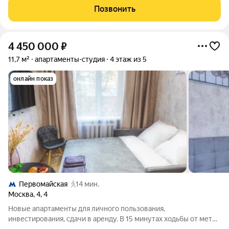
потолков 3 м; 5-этажное кирпичное жилое здание с отдельной
Позвонить
входной группой в помещения-студии.
4 450 000
₽
11,7 м²
апартаменты-студия
4 этаж из 5
онлайн показ
Первомайская
14 мин.
Москва
,
4
,
4
Новые апартаменты для личного пользования,
инвестирования, сдачи в аренду. В 15 минутах ходьбы от метро