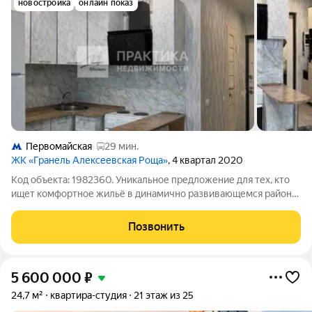
новостройка
онлайн показ
Первомайская
29 мин.
ЖК «Гранель Алексеевская Роща»
, 4 квартал 2020
Код объекта: 1982360. Уникальное предложение для тех, кто
ищет комфортное жильё в динамично развивающемся районе
Балашихи! Описание квартиры: Видовая уютная студия
площадью 26,2 кв. м на 16-м этаже современного 24-этажного
Позвонить
дома, построенного в 2021
5 600 000
₽
24,7 м²
квартира-студия
21 этаж из 25