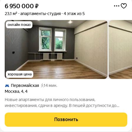
6 950 000
₽
23,1 м²
апартаменты-студия
4 этаж из 5
онлайн показ
хорошая цена
Первомайская
14 мин.
Москва
,
4
,
4
Новые апартаменты для личного пользования,
инвестирования, сдачи в аренду. В пешей доступности до
метро Первомайская. Площадь от 11 до 25,5 кв.м; Высота
потолков 3 м; 5-этажное кирпичное жилое здание с отдельной
Позвонить
входной группой в помещения-студии.