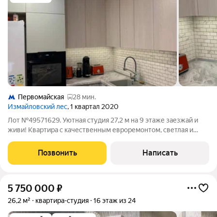
Первомайская
28 мин.
Измайловский лес
, 1 квартал 2020
Лот №49571629. Уютная студия 27,2 м на 9 этаже заезжай и
живи! Квартира с качественным евроремонтом, светлая и
просторная. Планировка грамотно зонирована, много
свободного пространства. Полностью готова к заселению,
Позвонить
Написать
никаких вложений не требуется. О
5 750 000
₽
26,2 м²
квартира-студия
16 этаж из 24