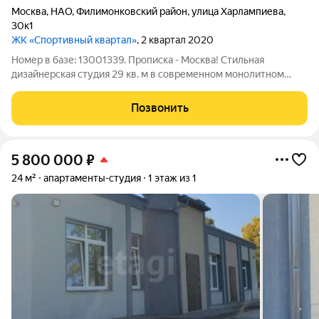
Москва
,
НАО
,
Филимонковский район
,
улица Харлампиева
,
30к1
ЖК «Спортивный квартал»
, 2 квартал 2020
Номер в базе: 13001339. Прописка - Москва! Стильная
дизайнерская студия 29 кв. м в современном монолитном
доме 2020 года постройки по адресу: ул. Харлампиева, 30к1.
Квартира на 3-м этаже 4-этажного дома, высота потолков 2,72
Позвонить
м. Жилая площадь 20 кв.
5 800 000
₽
24 м²
апартаменты-студия
1 этаж из 1