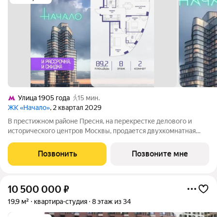
Улица 1905 года
15 мин.
ЖК «Начало»
, 2 квартал 2029
В престижном районе Пресня, на перекрестке делового и
исторического центров Москвы, продается двухкомнатная
квартира площадью 89.20 кв. м без отделки. Квартира
находится на 8 этаже 24-этажного дома, в новом элитном
Позвонить
Позвоните мне
жилом комплексе «Начало» от
10 500 000
₽
19,9 м²
квартира-студия
8 этаж из 34