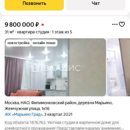
Уникальность, прежде всего, в охраняемой закрытой
Позвонить
Чат
территории (можно отпускать
9 800 000
₽
31 м²
квартира-студия
1 этаж из 5
новостройка
онлайн показ
Москва
,
НАО
,
Филимонковский район
,
деревня Марьино
,
Жемчужная улица
,
1к16
ЖК «Марьино Град»
, 3 квартал 2021
Код объекта: 1876762. Уютная студия в кирпичном доме для
комфортного проживания! Представляем вашему вниманию