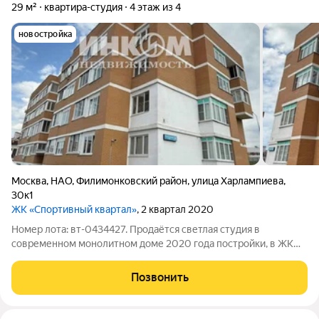
29 м²
квартира-студия
4 этаж из 4
новостройка
Москва
,
НАО
,
Филимонковский район
,
улица Харлампиева
,
30к1
ЖК «Спортивный квартал»
, 2 квартал 2020
Номер лота: вт-0434427. Продаётся светлая студия в
современном монолитном доме 2020 года постройки, в ЖК
комфорт-класса "Спортивный квартал", в престижном районе
Новой Москвы. Квартира расположена на 4-м этаже из 4, что
Позвонить
обеспечивает спокойствие и