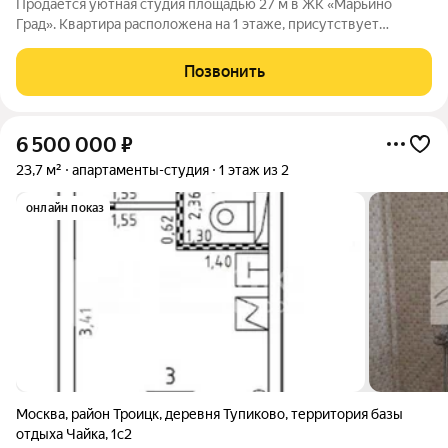
Продаётся уютная студия площадью 27 м в ЖК «Марьино
Град». Квартира расположена на 1 этаже, присутствует
хороший ремонт и мебель. Функциональная планировка
позволяет удобно организовать пространство для
Позвонить
комфортного проживания. Подойдёт как для
6 500 000
₽
23,7 м²
апартаменты-студия
1 этаж из 2
онлайн показ
Москва
,
район Троицк
,
деревня Тупиково
,
территория базы
отдыха Чайка
,
1с2