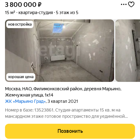
3 800 000
₽
15 м²
квартира-студия
5 этаж из 5
новостройка
хорошая цена
Москва
,
НАО
,
Филимонковский район
,
деревня Марьино
,
Жемчужная улица
,
1к14
ЖК «Марьино Град»
, 3 квартал 2021
Номер в базе: 13523861. Студия-апартаменты 15 кв. м на
мансардном этаже готовое пространство для уединённой
жизни или надёжный актив для сдачи в аренду. Внутри
качественный черновой ремонт, выполнена электроразводка,
Позвонить
установлены тёплые стеклопакеты,