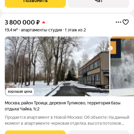
Позвонить
Чат
1.1м. Состояние
3 800 000
₽
19,4 м²
апартаменты-студия
1 этаж из 2
хорошая цена
Москва
,
район Троицк
,
деревня Тупиково
,
территория базы
отдыха Чайка
,
1с2
Продается апартамент в Новой Москве: Об объекте: На данный
момент в апартаменте черновая отделка, высота потолков
3,22 м, что позволяет сделать второй ярус в апартаментах.