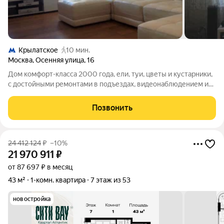
Крылатское
10 мин.
Москва
,
Осенняя улица
,
16
Дом комфорт-класса 2000 года, ели, туи, цветы и кустарники,
с достойными ремонтами в подъездах, видеонаблюдением и
шлагбаумами на въезде, детская и спортивная площадки с
мягкими покрытиями. Квартира с шикарными видами на запад -
Позвонить
панорама горизонт
24 412 124
₽
–10%
21 970 911
₽
от 87 697 ₽ в месяц
43 м²
1-комн. квартира
7 этаж из 53
новостройка