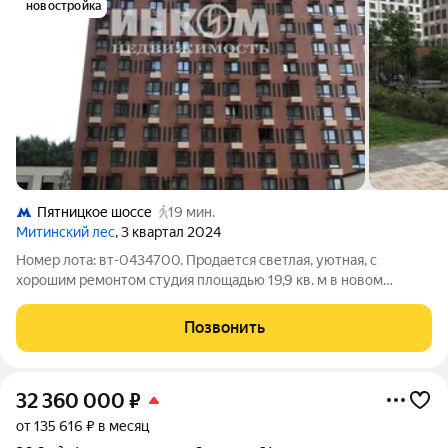
новостройка
Пятницкое шоссе
19 мин.
Митинский лес
, 3 квартал 2024
Номер лота: вт-0434700. Продается светлая, уютная, с
хорошим ремонтом студия площадью 19,9 кв. м в новом
монолитном доме по адресу Москва, ул. Муравская, д. 38Б,
корпус 4, на 8 этаже 34-этажного дома. Дом входит в
Позвонить
масштабный жилой комплекс
32 360 000
₽
от 135 616 ₽ в месяц