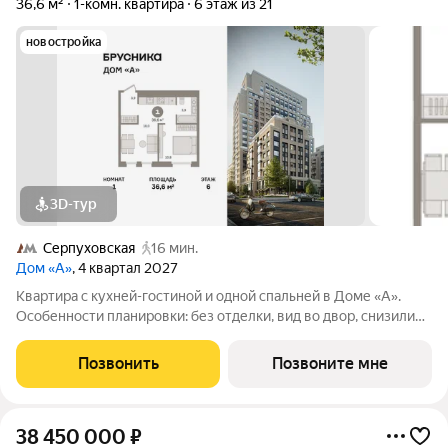
36,6 м²
1-комн. квартира
6 этаж из 21
новостройка
3D-тур
Серпуховская
16 мин.
Дом «А»
, 4 квартал 2027
Квартира с кухней-гостиной и одной спальней в Доме «А».
Особенности планировки: без отделки, вид во двор, снизили
цены до 31.08. Срок сдачи IV кв. 2027 Дом А - проект от
застройщика Брусника располагается на границе с ЦАО, рядом
Позвонить
Позвоните мне
с метро Павелецкая. В
38 450 000
₽