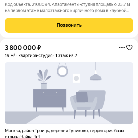
Код объекта: 2108094. Апартаменты-студия площадью 23,7 м
на первом этаже малоэтажного кирпичного дома в клубной
Резиденции Чайка (Троицкий АО, пос. Десеновское, д.
Тупиково). Объект полностью готов к проживанию. Выполнена
Позвонить
чистовая отделка,
3 800 000
₽
19 м²
квартира-студия
1 этаж из 2
Москва
,
район Троицк
,
деревня Тупиково
,
территория базы
отдыха Чайка
,
1с1