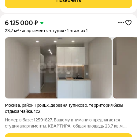
Позвонить
Утеплена наружная стенка. Потолки от 1,80 до
6 125 000
₽
23,7 м²
апартаменты-студия
1 этаж из 1
Москва
,
район Троицк
,
деревня Тупиково
,
территория базы
отдыха Чайка
,
1с2
Номер в базе: 12591827. Вашему вниманию предлагается
студия апартаменты. КВАРТИРА -общая площадь 23,7 кв.м.
-жилая площадь 14,8 кв.м. -санузел совмещенный 2,9 кв.м.