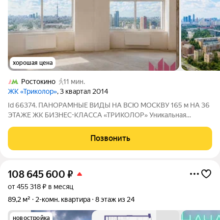
хорошая цена
Ростокино
11 мин.
ЖК «Триколор»
, 3 квартал 2014
Id 66374. ПАНОРАМНЫЕ ВИДЫ НА ВСЮ МОСКВУ 165 м НА 36
ЭТАЖЕ ЖК БИЗНЕС-КЛАССА «ТРИКОЛОР» Уникальная
квартира со свободной планировкой площадью 165 м в одном
из лучших корпусов жилого комплекса бизнес-класса
Позвонить
«Триколор». Расположена на 36-м этаже
108 645 600
₽
от 455 318 ₽ в месяц
89,2 м²
2-комн. квартира
8 этаж из 24
новостройка