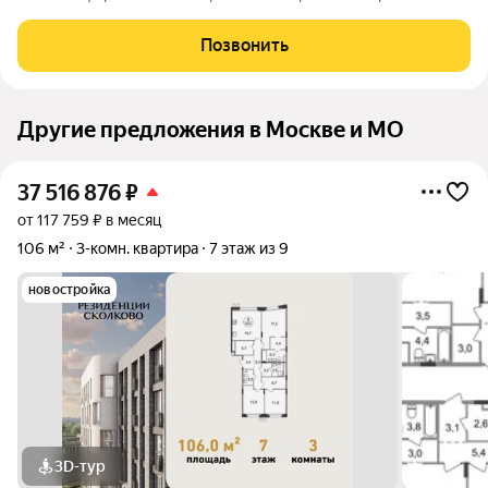
районе г.Москва. Общая площадь: квартиры 27,5 кв.м с
балконом. Площадь квартиры по документам 26 кв.м.
Позвонить
Квартира свободная планировка,
Другие предложения в Москве и МО
37 516 876
₽
от 117 759 ₽ в месяц
106 м²
3-комн. квартира
7 этаж из 9
новостройка
3D-тур