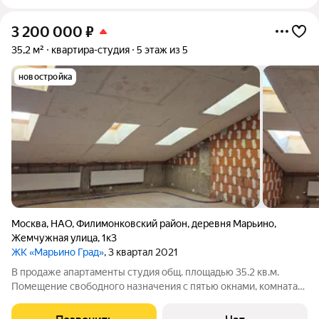
3 200 000
₽
35,2 м²
квартира-студия
5 этаж из 5
новостройка
Москва
,
НАО
,
Филимонковский район
,
деревня Марьино
,
Жемчужная улица
,
1к3
ЖК «Марьино Град»
, 3 квартал 2021
В продаже апартаменты студия общ. площадью 35.2 кв.м.
Помещение свободного назначения с пятью окнами, комната
30 кв.м. + свой сан/узел 2,4 кв.м., без прописки, под ремонт.
При входе высокая стенка 3.1м и более низкая дальняя стенка