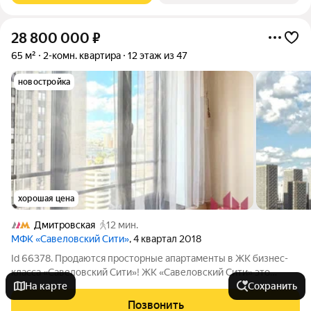
28 800 000
₽
65 м²
2-комн. квартира
12 этаж из 47
новостройка
хорошая цена
Дмитровская
12 мин.
МФК «Савеловский Сити»
, 4 квартал 2018
Id 66378. Продаются просторные апартаменты в ЖК бизнес-
класса «Савеловский Сити»! ЖК «Савеловский Сити» это
концептуальный жилой комплекс в стиле нью-йоркских
На карте
Сохранить
небоскребов в престижном Бутырском районе (СВАО).
Позвонить