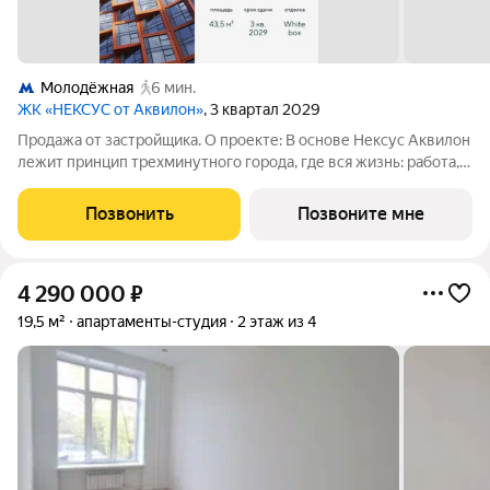
Молодёжная
6 мин.
ЖК «НЕКСУС от Аквилон»
, 3 квартал 2029
Продажа от застройщика. О проекте: В основе Нексус Аквилон
лежит принцип трехминутного города, где вся жизнь: работа,
отдых, здоровье, общение и культура сосредоточены в
шаговой доступности. Он не просто экономит время, а
Позвонить
Позвоните мне
кардинально
4 290 000
₽
19,5 м²
апартаменты-студия
2 этаж из 4