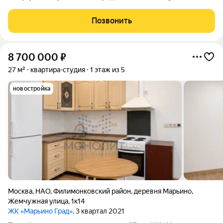
светлую и просторную студию в динамично развивающемся
районе Москвы. Квартира расположена в современном
Позвонить
кирпично-монолитном доме 2022 года
8 700 000
₽
27 м²
квартира-студия
1 этаж из 5
новостройка
Москва
,
НАО
,
Филимонковский район
,
деревня Марьино
,
Жемчужная улица
,
1к14
ЖК «Марьино Град»
, 3 квартал 2021