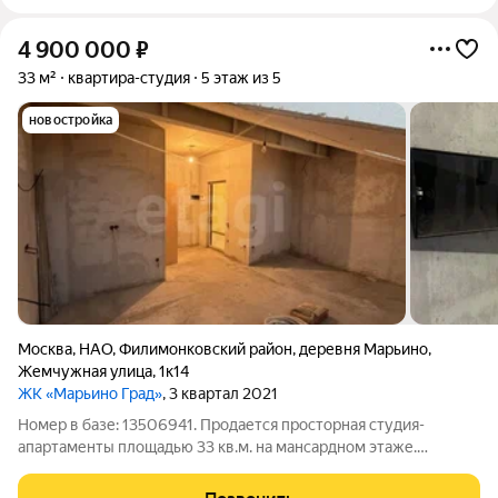
4 900 000
₽
33 м²
квартира-студия
5 этаж из 5
новостройка
Москва
,
НАО
,
Филимонковский район
,
деревня Марьино
,
Жемчужная улица
,
1к14
ЖК «Марьино Град»
, 3 квартал 2021
Номер в базе: 13506941. Продается просторная студия-
апартаменты площадью 33 кв.м. на мансардном этаже.
Выполнен качественный черновой ремонт, проведена
электроразводка. Теплые и не текущие стеклопакеты.