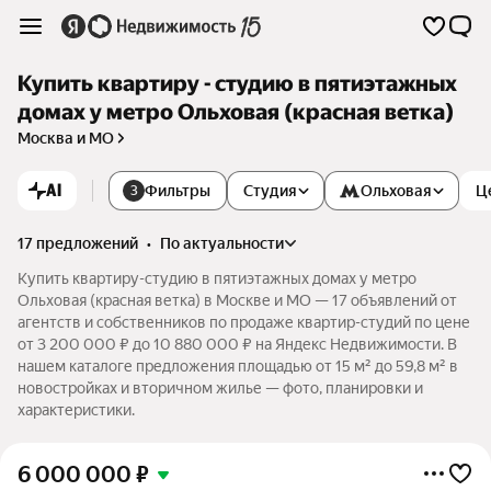
Купить квартиру - студию в пятиэтажных
домах у метро Ольховая (красная ветка)
Москва и МО
AI
Фильтры
Студия
Ольховая
Ц
3
17 предложений
•
по актуальности
Купить квартиру-студию в пятиэтажных домах у метро
Ольховая (красная ветка) в Москве и МО — 17 объявлений от
агентств и собственников по продаже квартир-студий по цене
от 3 200 000 ₽ до 10 880 000 ₽ на Яндекс Недвижимости. В
нашем каталоге предложения площадью от 15 м² до 59,8 м² в
новостройках и вторичном жилье — фото, планировки и
характеристики.
6 000 000
₽