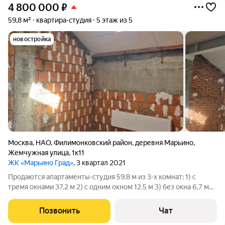
4 800 000
₽
59,8 м²
квартира-студия
5 этаж из 5
новостройка
Москва
,
НАО
,
Филимонковский район
,
деревня Марьино
,
Жемчужная улица
,
1к11
ЖК «Марьино Град»
, 3 квартал 2021
Продаются апартаменты-студия 59.8 м из 3-х комнат: 1) с
тремя окнами 37,2 м 2) с одним окном 12.5 м 3) без окна 6,7 м
+свой сан/узел 3.4 м. Черновое состояние под ремонт.
Входная зона с новыми металлическими дверями и чистовым
Позвонить
Чат
ремонтом в общем