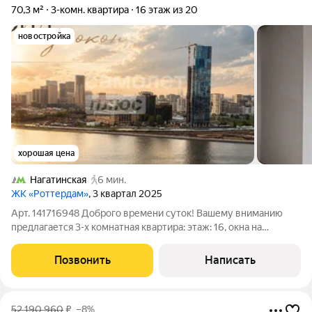
70,3 м²
3-комн. квартира
16 этаж из 20
новостройка
хорошая цена
Нагатинская
6 мин.
ЖК «Роттердам»
, 3 квартал 2025
Арт. 141716948 Доброго времени суток! Вашему вниманию
предлагается 3-х комнатная квартира: этаж: 16, окна на
набережную и Москва-реку площадь: 70,3 кв.м. ремонт: white
box от застройщика изолированная планировка: мастер -
Позвонить
Написать
спальня для родителей с
52 190 960
₽
–8%