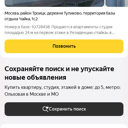
Москва
,
район Троицк
,
деревня Тупиково
,
территория базы
отдыха Чайка
,
1с2
Номер в базе: 10728438. Продаются апартаменты-студия
площадью 24 м на первом этаже в Резиденции «Чайка» в
Троицком округе. Объект расположен в 13 км от МКАД по
Калужскому шоссе на огороженной охраняемой территории
Позвонить
бывшей базы отдыха у реки Десна.
Сохраняйте поиск и не упускайте
новые объявления
Купить квартиру, студия, этажей в доме: до 5, метро:
Ольховая в Москве и МО
Сохранить поиск