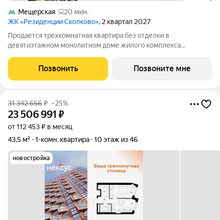
Мещерская
20 мин.
ЖК «Резиденции Сколково»
, 2 квартал 2027
Продается трехкомнатная квартира без отделки в
девятиэтажном монолитном доме жилого комплекса
«Резиденции Сколково». Общая площадь квартиры - 106 кв. м,
этаж 7 из 9. Срок сдачи - 2 квартал 2027 года. ТОЛЬКО ДО 31
Позвонить
Позвоните мне
АВГУСТА выгодные условия на
31 342 656
₽
–25%
23 506 991
₽
от 112 453 ₽ в месяц
43,5 м²
1-комн. квартира
10 этаж из 46
новостройка