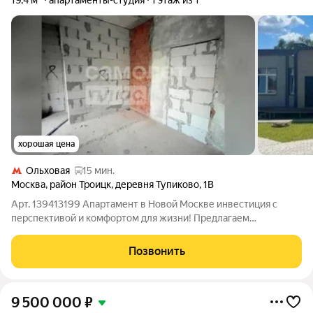
19,4 м²
апартаменты-студия
1 этаж из 1
хорошая цена
Ольховая
15 мин.
Москва
,
район Троицк
,
деревня Тупиково
,
1В
Арт. 139413199 Апартамент в Новой Москве инвестиция с
перспективой и комфортом для жизни! Предлагаем
апартамент с черновой отделкой и впечатляющей высотой
потолков 3,22 м. Такой параметр открывает отличные
Позвонить
возможности: например, обустроить второй
9 500 000
₽