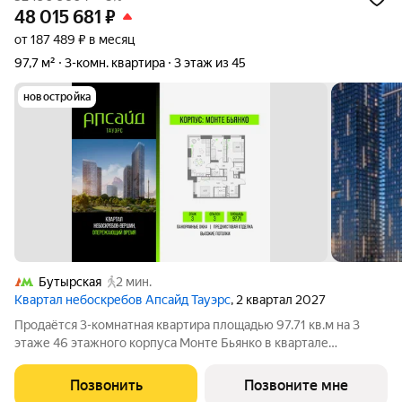
48 015 681
₽
от 187 489 ₽ в месяц
97,7 м²
3-комн. квартира
3 этаж из 45
новостройка
Бутырская
2 мин.
Квартал небоскребов Апсайд Тауэрс
, 2 квартал 2027
Продаётся 3-комнатная квартира площадью 97.71 кв.м на 3
этаже 46 этажного корпуса Монте Бьянко в квартале
небоскребов «Апсайд Тауэрс». В квартире предчистовая
отделка,с видом на Бизнес-парк Останкино, прогулочный
Позвонить
Позвоните мне
бульвар, детский сад, школу,