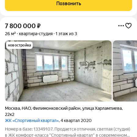
ТРАНСПОРТНАЯ ДОСТУПНОСТЬ: -15 минут на машине, 37
Позвонить
минут на автобусе - м. Ольховая -18
7 800 000
₽
26 м²
квартира-студия
1 этаж из 3
новостройка
Москва
,
НАО
,
Филимонковский район
,
улица Харлампиева
,
22к2
ЖК «Спортивный квартал»
, 4 квартал 2020
Номер в базе: 13349107. Продается отличная, светлая (студия)
в ЖК комфорт-класса "Спортивный квартал" в современном