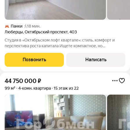
Панки
18 мин.
Люберцы
,
Октябрьский проспект
,
403
Студия в «Октябрьском лофт квартале»: стиль, комфорт и
перспектива роста капитала Ищете компактное, но
продуманное пространство для жизни или надёжное
вложение средств? Обратите внимание на студию в
Позвонить
Написать
престижном комплексе «Октябрьский лофт квартал»
44 750 000
₽
99 м²
4-комн. квартира
15 этаж из 22