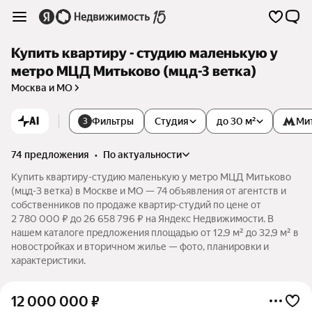
Купить квартиру - студию маленькую у
метро МЦД Митьково (мцд-3 ветка)
Москва и МО
AI
Фильтры
Студия
до 30 м²
Ми
3
74 предложения
•
по актуальности
Купить квартиру-студию маленькую у метро МЦД Митьково
(мцд-3 ветка) в Москве и МО — 74 объявления от агентств и
собственников по продаже квартир-студий по цене от
2 780 000 ₽ до 26 658 796 ₽ на Яндекс Недвижимости. В
нашем каталоге предложения площадью от 12,9 м² до 32,9 м² в
новостройках и вторичном жилье — фото, планировки и
характеристики.
12 000 000
₽