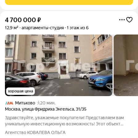
4 700 000
₽
12,9 м²
апартаменты-студия
1 этаж из 6
хорошая цена
Митьково
20 мин.
Москва
,
улица Фридриха Энгельса
,
31/35
Здравствуйте, уважаемые покупатели! Представляем вам
уникальную инвестиционную возможность! Этот объект
идеальное сочетание качества, удобства и выгоды. Студия
Агентство КОВАЛЕВА ОЛЬГА
сдается с чистовым дизайнерским ремонтом и отдельным