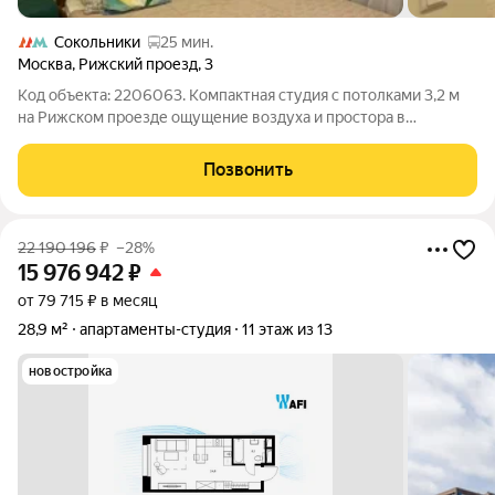
Сокольники
25 мин.
Москва
,
Рижский проезд
,
3
Код объекта: 2206063. Компактная студия с потолками 3,2 м
на Рижском проезде ощущение воздуха и простора в
аккуратном городском формате. Кирпичный дом 1955 года и
железобетонные перекрытия дают надежность конструкции, а
Позвонить
высокие потолки открывают
22 190 196
₽
–28%
15 976 942
₽
от 79 715 ₽ в месяц
28,9 м²
апартаменты-студия
11 этаж из 13
новостройка