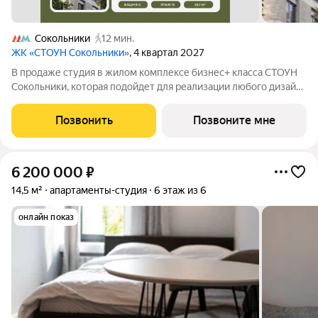
Сокольники
12 мин.
ЖК «СТОУН Сокольники»
, 4 квартал 2027
В продаже студия в жилом комплексе бизнес+ класса СТОУН
Сокольники, которая подойдет для реализации любого дизайн-
решения. Идеальный выбор как для студентов, так и для
молодых пар. Проект расположен рядом с парком
Позвонить
Позвоните мне
«Сокольники» в пешей доступности от
6 200 000
₽
14,5 м²
апартаменты-студия
6 этаж из 6
онлайн показ