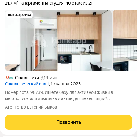
21,7 м²
апартаменты-студия
10 этаж из 21
новостройка
Сокольники
19 мин.
Сокольнический вал 1
, 1 квартал 2023
Номер лота: 98739. Ищете базу для активной жизни в
мегаполисе или ликвидный актив для инвестиций?
Предлагается к продаже студия (21,7 м) на 10 этаже в новом
Агентство Евгений Быков
доме (2023 г.) прямо у входа в парк «Сокольники». ДЛЯ ТЕХ,
КТО ЦЕНИТ ВРЕМЯ: Ваш образ жизни
Позвонить