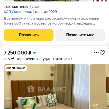
Митьково
7 мин.
КОД Сокольники
, 4 квартал 2029
В семейном жилом квартале, расположенном в окружении
более 500 га леса и объектов исторического наследия,
продается квартира-студия площадью 28.30 кв. м без отделки.
Квартира расположена на 6 этаже 12-этажного корпуса №2.1
Позвонить
Позвоните мне
жилого квартала
7 250 000
₽
13,5 м²
апартаменты-студия
1 этаж из 10
онлайн показ