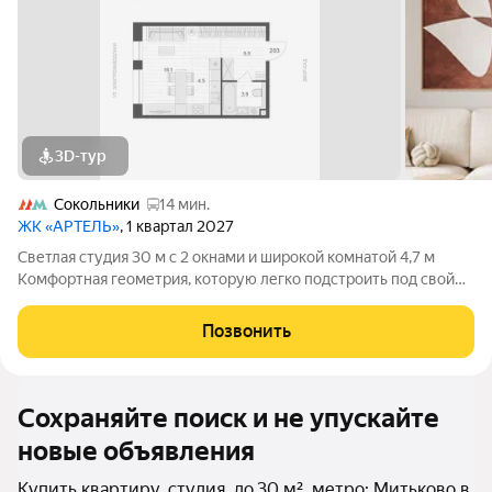
3D-тур
Сокольники
14 мин.
ЖК «АРТЕЛЬ»
, 1 квартал 2027
Светлая студия 30 м с 2 окнами и широкой комнатой 4,7 м
Комфортная геометрия, которую легко подстроить под свой
сценарий жизни Вместительный гардероб 5 м3 2 окна (одно
увеличенное) максимум света и воздуха 2 варианта стильной
Позвонить
отделки Компактно
Сохраняйте поиск и не упускайте
новые объявления
Купить квартиру, студия, до 30 м², метро: Митьково в