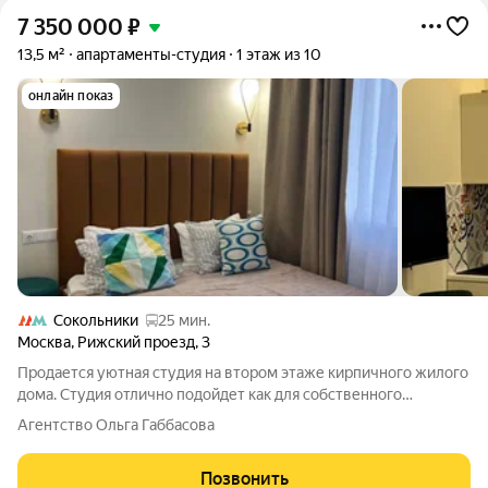
7 350 000
₽
13,5 м²
апартаменты-студия
1 этаж из 10
онлайн показ
Сокольники
25 мин.
Москва
,
Рижский проезд
,
3
Продается уютная студия на втором этаже кирпичного жилого
дома. Студия отлично подойдет как для собственного
проживания, так и для инвестиций. Сталинский дом, внешние
Агентство Ольга Габбасова
стены толщиной 1 метр. Студия под ключ: отделка,
меблировка, бытовая техника,
Позвонить