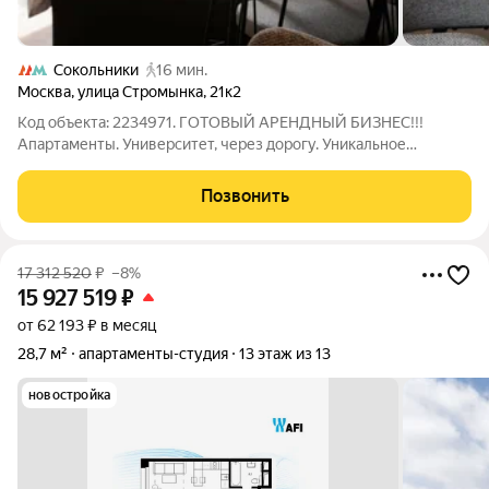
Сокольники
16 мин.
Москва
,
улица Стромынка
,
21к2
Код объекта: 2234971. ГОТОВЫЙ АРЕНДНЫЙ БИЗНЕС!!!
Апартаменты. Университет, через дорогу. Уникальное
предложение в сердце Москвы: просторная студия с
дизайнерским ремонтом на улице Стромынка, 21к2. Эта студия
Позвонить
идеально подойдёт для молодых
17 312 520
₽
–8%
15 927 519
₽
от 62 193 ₽ в месяц
28,7 м²
апартаменты-студия
13 этаж из 13
новостройка