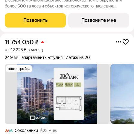
В семейном жилом квартале, расположенном в окружении
более 500 га леса и объектов исторического наследия,
продается квартира-студия площадью 29.40 кв. м без отделки.
Квартира расположена на 7 этаже 12-этажного корпуса №2.1
Позвонить
Позвоните мне
жилого квартала
11 754 050
₽
от 42 225 ₽ в месяц
24,9 м²
апартаменты-студия
7 этаж из 20
новостройка
Сокольники
22 мин.