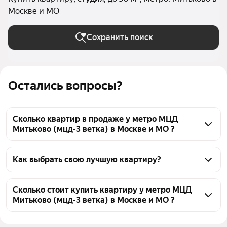
Москве и МО
Сохранить поиск
Остались вопросы?
Сколько квартир в продаже у метро МЦД
Митьково (мцд-3 ветка) в Москве и МО ?
На Яндекс Недвижимости в продаже у метро МЦД 
Митьково (мцд-3 ветка) в Москве и МО 74 
Как выбрать свою лучшую квартиру?
квартиры, из них 1 объявление от собственников, 16 
Чтобы купить квартиру - студию маленькую у 
объявлений от агентств, 57 объявлений от 
метро МЦД Митьково (мцд-3 ветка), 
Сколько стоит купить квартиру у метро МЦД
застройщиков
Митьково (мцд-3 ветка) в Москве и МО ?
воспользуйтесь тепловой картой для оценки 
инфраструктуры и транспортной доступности в 
Цена за квадратный метр
213 846 — 963 979 ₽
выбранном районе у метро МЦД Митьково (мцд-3 