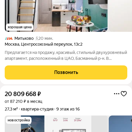
хорошая цена
Митьково
20 мин.
Москва
,
Центросоюзный переулок
,
13с2
Предлагается на продажу, красивый, стильный двухуровневый
апартамент, расположенный в ЦАО, Басманный р-н. В
апартаменте выполнен дизайнерский ремонт с
использованием качественных материалов. Полностью
Позвонить
укомплектован мебелью и техникой для комфортной
20 809 668
₽
от 87 210 ₽ в месяц
27,3 м²
квартира-студия
9 этаж из 16
новостройка