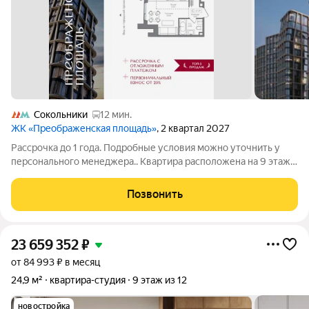
Сокольники
12 мин.
ЖК «Преображенская площадь»
, 2 квартал 2027
Рассрочка до 1 года. Подробные условия можно уточнить у
персонального менеджера.. Квартира расположена на 9 этаже
в жилом комплексе «Преображенская площадь» проекте
премиум-класса на первой линии от метро. Отличная
Позвонить
транспортная доступность - 1 мин.
23 659 352
₽
от 84 993 ₽ в месяц
24,9 м²
квартира-студия
9 этаж из 12
новостройка