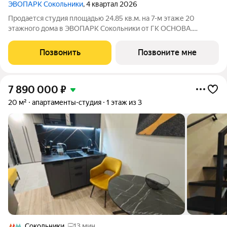
ЭВОПАРК Сокольники
, 4 квартал 2026
Продается студия площадью 24.85 кв.м. на 7-м этаже 20
этажного дома в ЭВОПАРК Сокольники от ГК ОСНОВА.
"ЭВОПАРК Сокольники" расположен в историческом районе
Преображенское, в 300 метрах от парка Сокольники.
Позвонить
Позвоните мне
"ЭВОПАРК Сокольники" расположен на
7 890 000
₽
20 м²
апартаменты-студия
1 этаж из 3
Сокольники
13 мин.