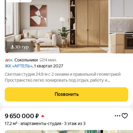
3D-тур
Сокольники
14 мин.
ЖК «АРТЕЛЬ»
, 1 квартал 2027
Светлая студия 24,9 м с 2 окнами и правильной геометрией
Пространство легко зонировать под отдых, работу и
повседневную жизнь Место под шкаф у входа помогает
сохранить жилую зону свободной 2 окна, одно из которых
Позвонить
увеличенное, добавляют больше
9 650 000
₽
17,2 м²
апартаменты-студия
3 этаж из 3