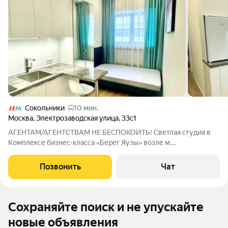
Сокольники
10 мин.
Москва
,
Электрозаводская улица
,
33с1
АГЕНТАМ/АГЕНТСТВАМ НЕ БЕСПОКОИТЬ! Светлая студия в
Комплексе бизнес-класса «Берег Яузы» возле м.
«Преображенская площадь», 4 мин.пешком. Студия полностью
укомплектована мебелью и техникой. Комплекс расположен
Позвонить
Чат
на берегу реки Яузы в развитом районе, в
Сохраняйте поиск и не упускайте
новые объявления