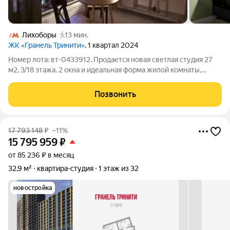
Лихоборы
13 мин.
ЖК «Гранель Тринити»
, 1 квартал 2024
Номер лота: вт-0433912. Продается новая светлая студия 27
м2, 3/18 этажа. 2 окна и идеальная форма жилой комнаты,
позволяет успешно зонировать пространство. Прихожая
просторная, оборудована шкафами для хранения и отделена
Позвонить
дверью от жилой комнаты.
17 793 148
₽
–11%
15 795 959
₽
от 85 236 ₽ в месяц
32,9 м²
квартира-студия
1 этаж из 32
новостройка