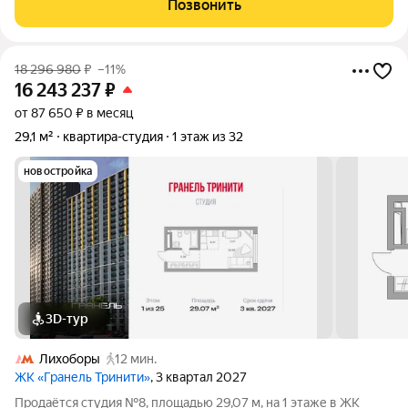
Позвонить
жильё в одном из самых
18 296 980
₽
–11%
16 243 237
₽
от 87 650 ₽ в месяц
29,1 м²
квартира-студия
1 этаж из 32
новостройка
3D-тур
Лихоборы
12 мин.
ЖК «Гранель Тринити»
, 3 квартал 2027
Продаётся студия №8, площадью 29,07 м, на 1 этаже в ЖК