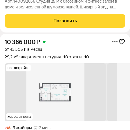
Арт. 140092856 Студия 25 м с бассейном и фитнес залом в
доме и великолепной шумоизоляцией. Шикарный вид на
Москва-Сити! Светлая студия в ЖК «Гранель Тринити» (1-я
очередь, 2022 г. постройки). Идеальное пространство для
Позвонить
одного человека или пары.
10 366 000
₽
от 43 505 ₽ в месяц
29,2 м²
апартаменты-студия
10 этаж из 10
новостройка
хорошая цена
Лихоборы
17 мин.