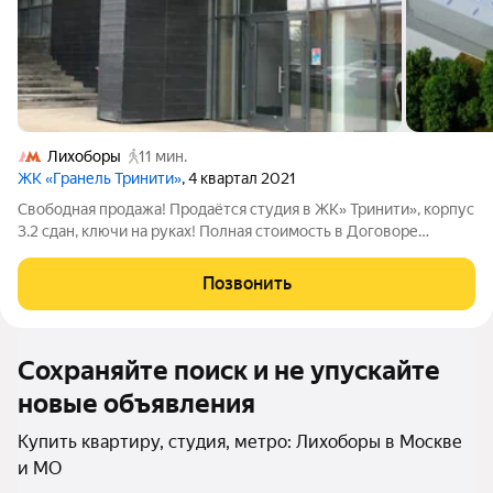
Лихоборы
11 мин.
ЖК «Гранель Тринити»
, 4 квартал 2021
Свободная продажа! Продаётся студия в ЖК» Тринити», корпус
3.2 сдан, ключи на руках! Полная стоимость в Договоре
уступки! Квартира общей площадью 21.3 кв. м., жилая площадь
11.6 кв. м., кухня-ниша 2.7 кв. м, на 6 этаже. прихожая 3.2 кв. м.,
Позвонить
с/у
Сохраняйте поиск и не упускайте
новые объявления
Купить квартиру, студия, метро: Лихоборы в Москве
и МО