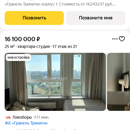
«Гранель Тринити» корпус 1. Стоимость от 16243237 руб.
Квартира с отделкой, планировка односторонняя, окна на
улицу. Жилой квартал «Гранель Тринити» расположен на
Позвонить
Позвоните мне
севере Москвы, в шаговой
16 100 000
₽
25 м²
квартира-студия
17 этаж из 21
новостройка
Лихоборы
11 мин.
ЖК «Гранель Тринити»