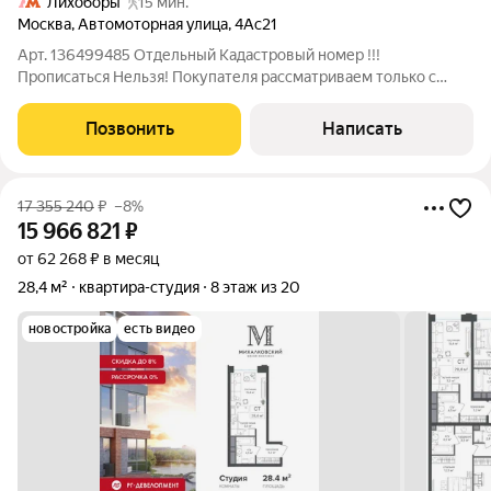
Лихоборы
15 мин.
Москва
,
Автомоторная улица
,
4Ас21
Арт. 136499485 Отдельный Кадастровый номер !!!
Прописаться Нельзя! Покупателя рассматриваем только с
деньгами (рассрочка и ипотека - нет!) Продаются уютные и
современные аппартаменты-студия с антресолью и
Позвонить
Написать
евроремонтом идеальный вариант для первого
17 355 240
₽
–8%
15 966 821
₽
от 62 268 ₽ в месяц
28,4 м²
квартира-студия
8 этаж из 20
новостройка
есть видео