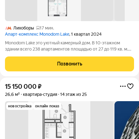
Лихоборы
17 мин.
Апарт-комплекс Monodom Lake
, 1 квартал 2024
Monodom Lake это уютный камерный дом. В 10-этажном
здании всего 238 апартаментов площадью от 27 до 119 кв. м.
На выбор представлены варианты как классических
планировок, так и евроформата (с большой кухней-гостиной).
Позвонить
Особенность апартаментов
15 150 000
₽
26,6 м²
квартира-студия
14 этаж из 25
новостройка
онлайн показ