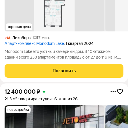
хорошая цена
Лихоборы
17 мин.
Апарт-комплекс Monodom Lake
, 1 квартал 2024
Monodom Lake это уютный камерный дом. В 10-этажном
здании всего 238 апартаментов площадью от 27 до 119 кв. м.
На выбор представлены варианты как классических
планировок, так и евроформата (с большой кухней-гостиной).
Позвонить
Особенность апартаментов
12 400 000
₽
21,3 м²
квартира-студия
6 этаж из 26
новостройка