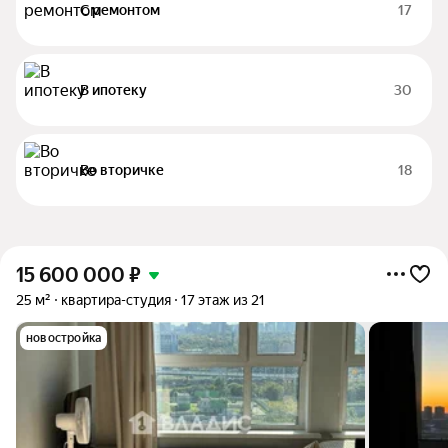
С ремонтом
17
В ипотеку
30
Во вторичке
18
15 600 000
₽
25 м²
квартира-студия
17 этаж из 21
новостройка