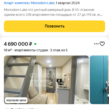
Апарт-комплекс Monodom Lake
, 1 квартал 2024
Monodom Lake это уютный камерный дом. В 10-этажном
здании всего 238 апартаментов площадью от 27 до 119 кв. м.
На выбор представлены варианты как классических
планировок, так и евроформата (с большой кухней-гостиной).
Позвонить
Особенность апартаментов
4 690 000
₽
18 м²
апартаменты-студия
3 этаж из 5
хорошая цена