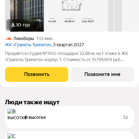
3D-тур
Лихоборы
12 мин.
ЖК «Гранель Тринити»
, 3 квартал 2027
Продаётся студия №300, площадью 32,88 м, на 1 этаже в ЖК
«Гранель Тринити» корпус 1. Стоимость от 15795959 руб.
Квартира без отделки, планировка односторонняя, окна во
двор. Жилой квартал «Гранель Тринити» расположен на
Позвонить
Позвоните мне
севере Москвы, в шаговой
Люди также ищут
В высотке
32