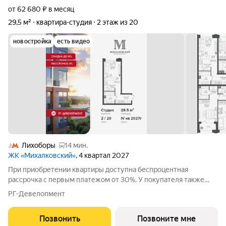
от 62 680 ₽ в месяц
29,5 м²
квартира-студия
2 этаж из 20
новостройка
есть видео
Лихоборы
14 мин.
ЖК «Михалковский»
, 4 квартал 2027
При приобретении квартиры доступна беспроцентная
рассрочка с первым платежом от 30%. У покупателя также
есть право воспользоваться скидкой в размере 5% от полной
РГ-Девелопмент
стоимости квартиры. - Первый платеж составляет 30% от
стоимости объекта и вносится при
Позвонить
Позвоните мне