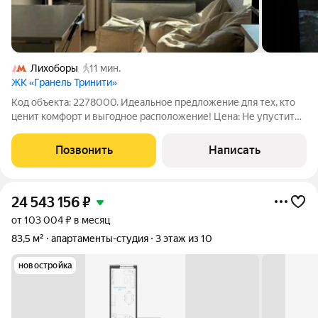
Лихоборы
11 мин.
ЖК «Гранель Тринити»
Код объекта: 2278000. Идеальное предложение для тех, кто
ценит комфорт и выгодное расположение! Цена: Не упустите
шанс приобрести квартиру по выгодной цене! Это
предложение одно из самых привлекательных на рынке
Позвонить
Написать
недвижимости Москвы. Расположение:
24 543 156
₽
от 103 004 ₽ в месяц
83,5 м²
апартаменты-студия
3 этаж из 10
новостройка