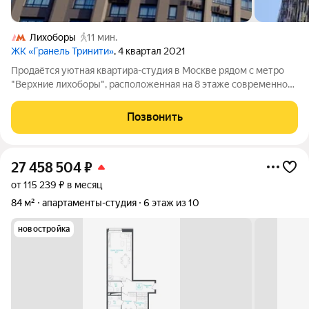
Лихоборы
11 мин.
ЖК «Гранель Тринити»
, 4 квартал 2021
Продаётся уютная квартира-студия в Москве рядом с метро
"Верхние лихоборы", расположенная на 8 этаже современного
32-этажного монолитного дома новой постройки по адресу:
Москва, Дмитровское шоссе. Действует: Льготная ипотека.
Позвонить
Выгодная безпроцентная
27 458 504
₽
от 115 239 ₽ в месяц
84 м²
апартаменты-студия
6 этаж из 10
новостройка