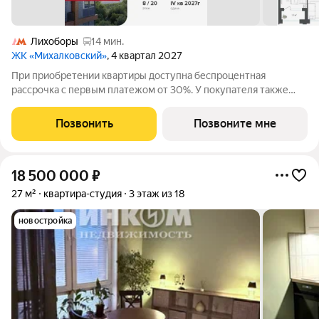
Лихоборы
14 мин.
ЖК «Михалковский»
, 4 квартал 2027
При приобретении квартиры доступна беспроцентная
рассрочка с первым платежом от 30%. У покупателя также
есть право воспользоваться скидкой в размере 5% от полной
стоимости квартиры. - Первый платеж составляет 30% от
Позвонить
Позвоните мне
стоимости объекта и вносится при
18 500 000
₽
27 м²
квартира-студия
3 этаж из 18
новостройка