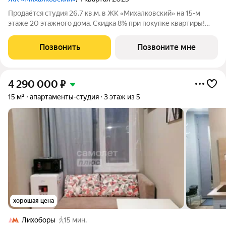
Продаётся студия 26,7 кв.м. в ЖК «Михалковский» на 15-м
этаже 20 этажного дома. Скидка 8% при покупке квартиры!
Ипотека для каждого! Полная стоимость кредита от 18,563% до
21,349%. Ставка от 0,1% в АО «Банк ДОМ.РФ», универсальная
Позвонить
Позвоните мне
лицензия Банка
4 290 000
₽
15 м²
апартаменты-студия
3 этаж из 5
хорошая цена
Лихоборы
15 мин.