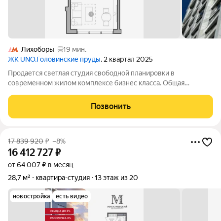
Лихоборы
19 мин.
ЖК UNO.Головинские пруды
, 2 квартал 2025
Продается светлая студия свободной планировки в
современном жилом комплексе бизнес класса. Общая
площадь 26.6 кв.м. Это идеальный вариант для тех, кто ищет
чистый лист: объект продается без отделки, что позволит вам
Позвонить
воплотить любой дизайн-проект без
17 839 920
₽
–8%
16 412 727
₽
от 64 007 ₽ в месяц
28,7 м²
квартира-студия
13 этаж из 20
новостройка
есть видео