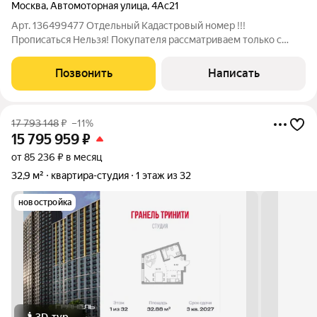
Москва
,
Автомоторная улица
,
4Ас21
Арт. 136499477 Отдельный Кадастровый номер !!!
Прописаться Нельзя! Покупателя рассматриваем только с
деньгами (рассрочка и ипотека - нет!) Продаются уютные и
современные аппартаменты-студия с антресолью и
Позвонить
Написать
евроремонтом идеальный вариант для первого
17 793 148
₽
–11%
15 795 959
₽
от 85 236 ₽ в месяц
32,9 м²
квартира-студия
1 этаж из 32
новостройка