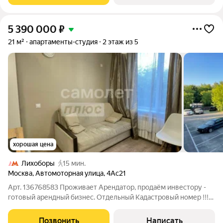
5 390 000
₽
21 м²
апартаменты-студия
2 этаж из 5
хорошая цена
Лихоборы
15 мин.
Москва
,
Автомоторная улица
,
4Ас21
Арт. 136768583 Проживает Арендатор, продаём инвестору -
готовый арендный бизнес. Отдельный Кадастровый номер !!!
Прописаться Нельзя! Покупателя рассматриваем только с
деньгами (рассрочка и ипотека - нет!) Продаются уютные и
Позвонить
Написать