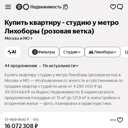
Купить квартиру - студию у метро
Лихоборы (розовая ветка)
Москва и МО
AI
Фильтры
Студия
Лихоборы
Ц
2
44 предложения
•
по актуальности
Купить квартиру-студию у метро Лихоборы (розовая ветка) в
Москве и МО — 44 объявления от агентств и собственников по
продаже квартир-студий по цене от 4 290 000 ₽ до
39 004 664 ₽ на Яндекс Недвижимости. В нашем каталоге
предложения площадью от 15 м² до 121,9 м² в новостройках и
вторичном жилье — фото, планировки и характеристики.
17 469 900
₽
–8%
16 072 308
₽