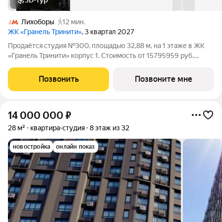
3D-тур
Лихоборы
12 мин.
ЖК «Гранель Тринити»
, 3 квартал 2027
Продаётся студия №300, площадью 32,88 м, на 1 этаже в ЖК
«Гранель Тринити» корпус 1. Стоимость от 15795959 руб.
Квартира без отделки, планировка односторонняя, окна во
двор. Жилой квартал «Гранель Тринити» расположен на
Позвонить
Позвоните мне
севере Москвы, в шаговой
14 000 000
₽
28 м²
квартира-студия
8 этаж из 32
новостройка
онлайн показ