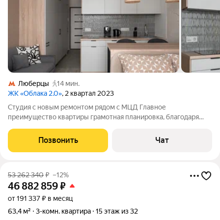
Люберцы
14 мин.
ЖК «Облака 2.0»
, 2 квартал 2023
Студия с новым ремонтом рядом с МЦД Главное
преимущество квартиры грамотная планировка, благодаря
которой создан функционал однокомнатной квартиры. Что
отличает квартиру: полноценная спальная зона с
Позвонить
Чат
ортопедическим матрасом; кухня с большой рабочей
53 262 340
₽
–12%
46 882 859
₽
от 191 337 ₽ в месяц
63,4 м²
3-комн. квартира
15 этаж из 32