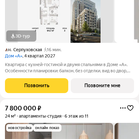
3D-тур
Серпуховская
16 мин.
Дом «А»
, 4 квартал 2027
Квартира с кухней-гостиной и двумя спальнями в Доме «А».
Особенности планировки: балкон, без отделки, вид во двор,
гардеробная, постирочная. Срок сдачи IV кв. 2027 Дом А -
проект от застройщика Брусника располагается на границе с
Позвонить
Позвоните мне
ЦАО, рядом с метро
7 800 000
₽
24 м²
апартаменты-студия
6 этаж из 11
новостройка
онлайн показ