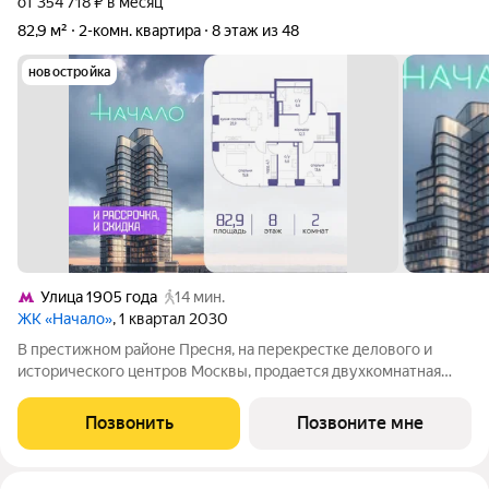
от 354 718 ₽ в месяц
82,9 м²
2-комн. квартира
8 этаж из 48
новостройка
Улица 1905 года
14 мин.
ЖК «Начало»
, 1 квартал 2030
В престижном районе Пресня, на перекрестке делового и
исторического центров Москвы, продается двухкомнатная
квартира площадью 82.90 кв. м без отделки. Квартира
находится на 8 этаже 48-этажного дома, в новом элитном
Позвонить
Позвоните мне
жилом комплексе «Начало» от