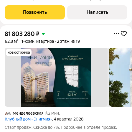
и делового притяжения. Выход из подъезда и вы в ритме
города: 9 минут до РУДН, 10 минут до метро Университет
Позвонить
Написать
дружбы народов. Вся
81 803 280
₽
62,8 м²
1-комн. квартира
2 этаж из 19
новостройка
Менделеевская
2 мин.
Клубный дом «Энигмия»
, 4 квартал 2028
Старт продаж. Скидка до 7%. Подробнее в отделе продаж.