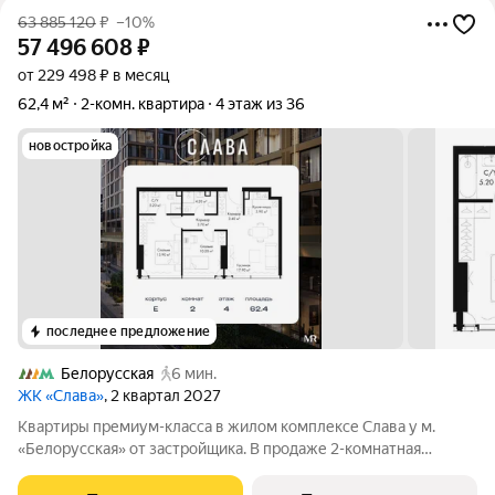
63 885 120
₽
–10%
57 496 608
₽
от 229 498 ₽ в месяц
62,4 м²
2-комн. квартира
4 этаж из 36
новостройка
последнее предложение
Белорусская
6 мин.
ЖК «Слава»
, 2 квартал 2027
Квартиры премиум-класса в жилом комплексе Слава у м.
«Белорусская» от застройщика. В продаже 2-комнатная
квартира площадью 62.40 м на 4-м этаже 39 этажного дома.
Новый современный жилой комплекс премиум-класса Слава