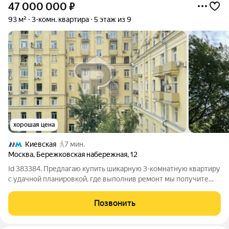
47 000 000
₽
93 м²
3-комн. квартира
5 этаж из 9
хорошая цена
Киевская
7 мин.
Москва
,
Бережковская набережная
,
12
Id 383384. Предлагаю купить шикарную 3-комнатную квартиру
с удачной планировкой, где выполнив ремонт мы получите
квартиру своей мечты. Исходная планировка без изменений,
но это ведь значит, что вы можете сделать все под себя.
Позвонить
Квартира светлая и