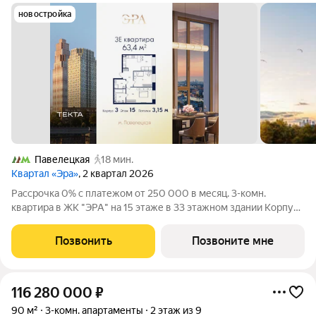
новостройка
Павелецкая
18 мин.
Квартал «Эра»
, 2 квартал 2026
Рассрочка 0% с платежом от 250 000 в месяц. 3-комн.
квартира в ЖК "ЭРА" на 15 этаже в 33 этажном здании Корпус
3. Общая площадь: 63.4 кв.м., жилая: 39.80 кв.м. Высота
потолков 3.15 м. Современный премиум-квартал ЭРА на
Позвонить
Позвоните мне
Дербеневской набережной,
116 280 000
₽
90 м²
3-комн. апартаменты
2 этаж из 9