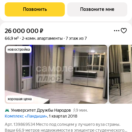
лотов площадью от 37 до 250 м, большинство с балконами и
террасами. Высота потолков от 3,5 до 4,65 м. Эксклюзивные
Позвонить
Позвоните мне
форматы: Пентхаусы
26 000 000
₽
66,9 м²
2-комн. апартаменты
7 этаж из 7
новостройка
хорошая цена
Университет Дружбы Народов
9 мин.
Комплекс «Ландыши»
, 1 квартал 2018
Арт. 139869534 Место под солнцем у лучшего вуза страны.
Ваши 66.9 метров недвижимости в эпицентре студенческого