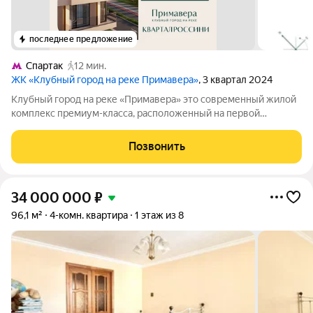
последнее предложение
Спартак
12 мин.
ЖК «Клубный город на реке Примавера»
, 3 квартал 2024
Клубный город на реке «Примавера» это современный жилой
комплекс премиум-класса, расположенный на первой
береговой линии Москвы-реки в экологически чистом районе
Покровское-Стрешнево. Под панорамными окнами квартир
Позвонить
находится собственный экопарк с
34 000 000
₽
96,1 м²
4-комн. квартира
1 этаж из 8