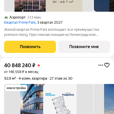
Аэропорт
13 мин.
Квартал Prime Park
, 3 квартал 2027
Жилой квартал Prime Park воплощает все преимущества
premium-living. Престижная локация на Ленинградском
проспекте, 37: - 5 мин. от Тверской улицы, Патриарших прудов
и Белой площади, - 20 мин. до аэропорта «Шереметьево» или
Позвонить
Позвоните мне
«Москва-Сити», - 4 парка
40 848 240
₽
от 146 558 ₽ в месяц
92,9 м²
4-комн. квартира
27 этаж из 30
новостройка