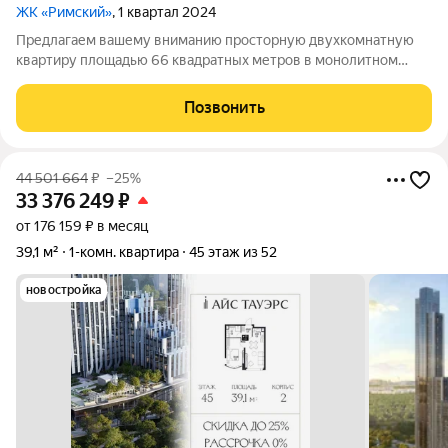
ЖК «Римский»
, 1 квартал 2024
Предлагаем вашему вниманию просторную двухкомнатную
квартиру площадью 66 квадратных метров в монолитном
доме нового жилого комплекса. Расположенная всего в 2
километрах от МКАД, эта квартира идеально подходит для тех,
Позвонить
кто ценит комфорт и удобство
44 501 664
₽
–25%
33 376 249
₽
от 176 159 ₽ в месяц
39,1 м²
1-комн. квартира
45 этаж из 52
новостройка