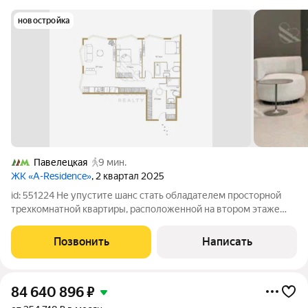
новостройка
Павелецкая
9 мин.
ЖК «A-Residence»
, 2 квартал 2025
id: 551224 Не упустите шанс стать обладателем просторной
трехкомнатной квартиры, расположенной на втором этаже
девятиэтажного дома всего в нескольких минутах от метро
Павелецкая! Это уникальное предложение для тех, кто ценит
Позвонить
Написать
комфорт, стиль и удобное
84 640 896
₽