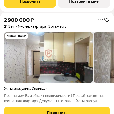
Позвонить
Позвоните мне
расположен в той части центра, где
2 900 000
₽
21,3 м²
1-комн. квартира
3 этаж из 5
онлайн показ
Хотьково
,
улица Седина
,
4
Предлагаем Вам объект недвижимости ! Продаётся светлая 1-
комнатная квартира. Документы готовы! г. Хотьково, ул.
Седина, д. 4. О квартире: Этаж: 3 из 5 (кирпичный дом летом
прохладно, зимой тепло). Общая площадь: 21,3 м Комната: 14 м
Позвонить