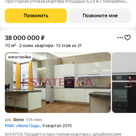
Просторная угловая квартира площадью 62.8 м с панорамными
видами на Садовое кольцо, Новослободскую ул. и во двор.
Продуманная планировка с мастер-спальней и гардеробной с
Позвонить
Позвоните мне
окном. ЭНИГМИЯ
38 000 000
₽
70 м²
2-комн. квартира
13 этаж из 21
новостройка
Фили
16 мин.
МФК «Фили Град»
, 4 квартал 2015
Id 64709. Продается просторная квартира с дизайнерским