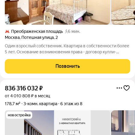
Преображенская площадь
6 мин.
Москва
,
Потешная улица
,
2
Один взрослый собственник. Квартира в собственности более
5 лет. Основание возникновения права - договор купли-
продажи. Полная стоимость в договоре. Все документы
подготовлены к сделке. Без долгов. Без обременений.
Позвонить
Альтернатива на другой район.
836 316 032
₽
от 4 010 808 ₽ в месяц
178,7 м²
3-комн. квартира
6 этаж из 8
новостройка