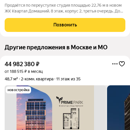
Продаётся по переуступке студия площадью 22,76 м в новом
ЖК Квартал Домашний. 8 этаж, корпус 2, третья очередь. До
станции МЦД-2 Курьяново около 7 минут пешком. Рядом
набережная Москвы-реки и парк 850-летия Москвы. Главное
Позвонить
преимущество квартиры: она
Другие предложения в Москве и МО
44 982 380
₽
от 188 515 ₽ в месяц
48,7 м²
2-комн. квартира
11 этаж из 35
новостройка