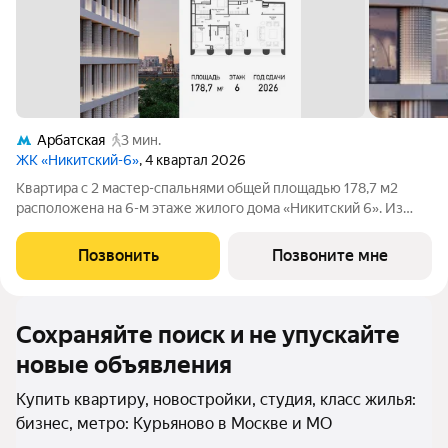
Арбатская
3 мин.
ЖК «Никитский-6»
, 4 квартал 2026
Квартира с 2 мастер-спальнями общей площадью 178,7 м2
расположена на 6-м этаже жилого дома «Никитский 6». Из
окон гостиной открывается панорамный вид на тихие Нижний
Кисловский и Калашный переулки, Центральный дом
Позвонить
Позвоните мне
журналиста. Планировочное решение
Сохраняйте поиск и не упускайте
новые объявления
Купить квартиру, новостройки, студия, класс жилья:
бизнес, метро: Курьяново в Москве и МО