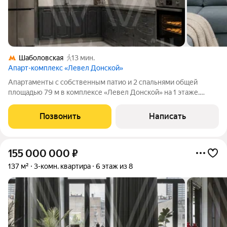
Шаболовская
13 мин.
Апарт-комплекс «Левел Донской»
Апартаменты с собственным патио и 2 спальнями общей
площадью 79 м в комплексе «Левел Донской» на 1 этаже.
Выполнена качественная отделка в современном стиле.
Установлены тёплые полы и три сплит-системы
Позвонить
Написать
кондиционирования. Планировка включает
155 000 000
₽
137 м²
3-комн. квартира
6 этаж из 8