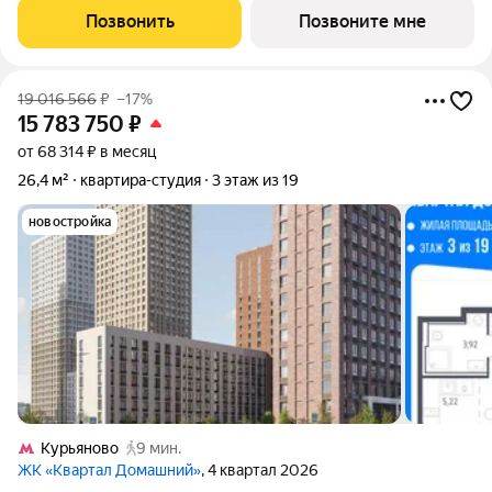
комплексе "Квартал Домашний".Застройщик сдает квартиры с
Позвонить
Позвоните мне
отделкой в нескольких вариантах:
19 016 566
₽
–17%
15 783 750
₽
от 68 314 ₽ в месяц
26,4 м²
квартира-студия
3 этаж из 19
новостройка
Курьяново
9 мин.
ЖК «Квартал Домашний»
, 4 квартал 2026