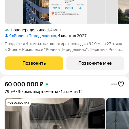
Новопеределкино
4 мин.
ЖК «Родина Переделкино»
, 4 квартал 2027
Продаётся 4-комнатная квартира площадью 92.9 м на 27 этаже
в Жилом Комплексе "Родина Переделкино". Первый в России
киберспортивный кластер от Группы Родина. Это жилой
квартал бизнес-класса на Западе Москвы на границе с
Позвонить
Позвоните мне
Ульяновским лесопарком,
60 000 000
₽
79 м²
3-комн. апартаменты
1 этаж из 12
новостройка