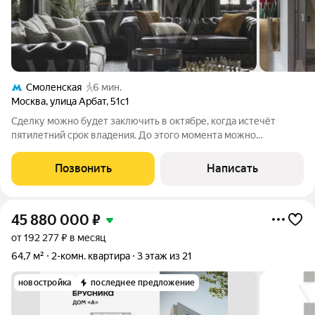
Смоленская
6 мин.
Москва
,
улица Арбат
,
51с1
Сделку можно будет заключить в октябре, когда истечёт
пятилетний срок владения. До этого момента можно
зафиксировать договорённости задатком. Просторная
квартира с двумя спальнями и большой гостиной в Доходном
Позвонить
Написать
доме Панюшева на Арбате, в историческом
45 880 000
₽
от 192 277 ₽ в месяц
64,7 м²
2-комн. квартира
3 этаж из 21
новостройка
последнее предложение