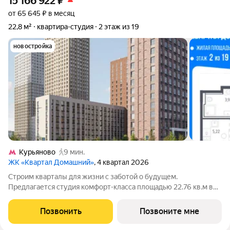
15 166 922
₽
от 65 645 ₽ в месяц
22,8 м²
квартира-студия
2 этаж из 19
новостройка
Курьяново
9 мин.
ЖК «Квартал Домашний»
, 4 квартал 2026
Строим кварталы для жизни с заботой о будущем.
Предлагается студия комфорт-класса площадью 22.76 кв.м в
Квартал Домашний, корпус 2КВ на 2-м этаже, в жилом
комплексе "Квартал Домашний".Застройщик сдает квартиры с
Позвонить
Позвоните мне
отделкой в нескольких вариантах: