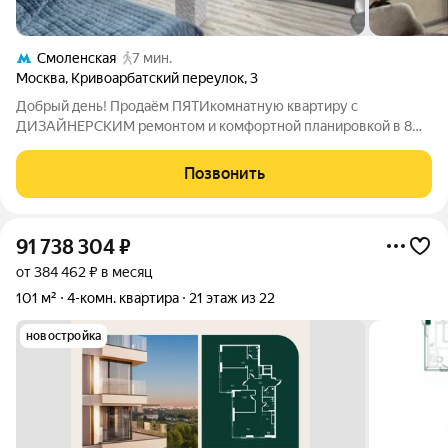
Смоленская
7 мин.
Москва
,
Кривоарбатский переулок
,
3
Добрый день! Продаём ПЯТИкомнатную квартиру с
ДИЗАЙНЕРСКИМ ремонтом и комфортной планировкой в 8
минутах пешком от м. Смоленская, 12 минутах пешком от м.
Арбатская и 17 минутах пешком до м. Александровский сад и
Позвонить
Кремля! Готовый арендный бизнес (есть
91 738 304
₽
от 384 462 ₽ в месяц
101 м²
4-комн. квартира
21 этаж из 22
новостройка