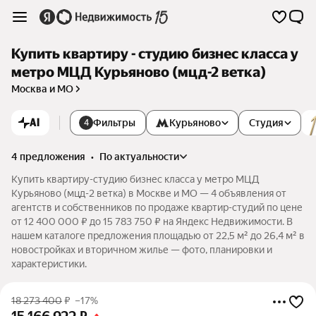
Купить квартиру - студию бизнес класса у
метро МЦД Курьяново (мцд-2 ветка)
Москва и МО
AI
Фильтры
Курьяново
Студия
4
4 предложения
•
по актуальности
Купить квартиру-студию бизнес класса у метро МЦД
Курьяново (мцд-2 ветка) в Москве и МО — 4 объявления от
агентств и собственников по продаже квартир-студий по цене
от 12 400 000 ₽ до 15 783 750 ₽ на Яндекс Недвижимости. В
нашем каталоге предложения площадью от 22,5 м² до 26,4 м² в
новостройках и вторичном жилье — фото, планировки и
характеристики.
18 273 400
₽
–17%