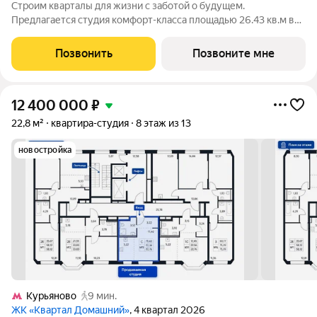
Строим кварталы для жизни с заботой о будущем.
Предлагается студия комфорт-класса площадью 26.43 кв.м в
Квартал Домашний, корпус 2КВ на 3-м этаже, в жилом
комплексе "Квартал Домашний".Застройщик сдает квартиры с
Позвонить
Позвоните мне
отделкой в нескольких вариантах:
12 400 000
₽
22,8 м²
квартира-студия
8 этаж из 13
новостройка
Курьяново
9 мин.
ЖК «Квартал Домашний»
, 4 квартал 2026