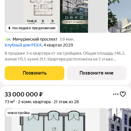
последнее предложение
Мичуринский проспект
9 мин.
Клубный дом РЕКА
, 4 квартал 2029
В продаже 3-к квартира от застройщика. Общая площадь 146.2,
жилая 115.1, кухня 31.1. Квартира расположена на 3 этаже
клубного дома РЕКА-4, 5. Квартира без отделки. Срок сдачи: 4
кв. 2029 года. Высота потолка до 3.65 метра в квартирах и до
Позвонить
Позвоните мне
4,5 м в
33 000 000
₽
73 м²
2-комн. квартира
21 этаж из 28
новостройка