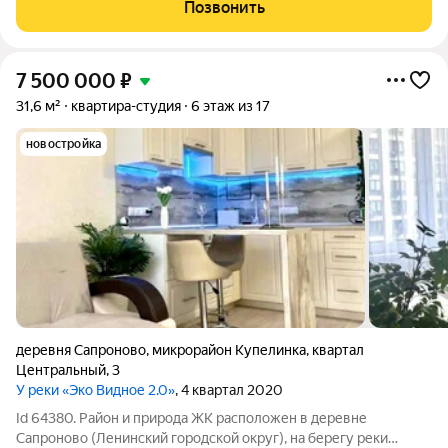
современный ремонт. В квартире установлена сантехника,
Позвонить
качественная электрика,
7 500 000
₽
31,6 м²
квартира-студия
6 этаж из 17
новостройка
деревня Сапроново
,
микрорайон Купелинка
,
квартал
Центральный
,
3
У реки «Эко Видное 2.0»
, 4 квартал 2020
Id 64380. Район и природа ЖК расположен в деревне
Сапроново (Ленинский городской округ), на берегу реки