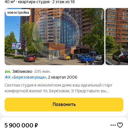
40 м²
квартира-студия
2 этаж из 18
новостройка
Зябликово
15 мин.
ЖК «Березовая роща»
, 2 квартал 2006
Светлая студия в монолитном доме ваш идеальный старт
комфортной жизни! Ул. Берёзовая, 3! Представьте: вы
открываете дверь в свою новую студию и замираете от
восторга. Простор, воздух и свет всё это создаёт особое
Позвонить
настроение с первого шага. Площадь
5 900 000
₽