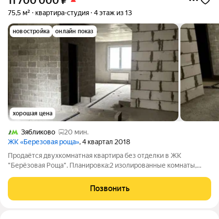
11 700 000
₽
75,5 м²
квартира-студия
4 этаж из 13
новостройка
онлайн показ
хорошая цена
Зябликово
20 мин.
ЖК «Березовая роща»
, 4 квартал 2018
Продаётся двухкомнатная квартира без отделки в ЖК
"Берёзовая Роща". Планировка:2 изолированные комнаты,
большая кухня-гостиная (33,6 кв.м), раздельный санузел.
Высота потолков 3м! Окна выходят на 2 стороны: во двор и на
Позвонить
улицу. ЖК расположен в одном