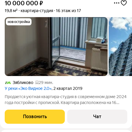
10 000 000
₽
19,8 м²
квартира-студия
16 этаж из 17
новостройка
Зябликово
29 мин.
У реки «Эко Видное 2.0»
, 2 квартал 2019
Продается уютная квартира-студия в современном доме 2024
года постройки с пропиской. Квартира расположена на 16
этаже 17-этажного здания, с общей площадью 18.9 кв. м и
жилой площадью 17.8 кв. м+ 2 м.видовая лоджия. Из окон
Позвонить
Чат
открывается изумительный