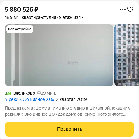
5 880 526
₽
18,9 м²
квартира-студия
9 этаж из 17
новостройка
Зябликово
29 мин.
У реки «Эко Видное 2.0»
, 2 квартал 2019
Предлагаем вашему вниманию студию в шикарной локации у
реки. ЖК Эко Видное 2.0» два дома одноименного жилого
комплекса на юге Подмосковья, в 7 км от МКАД. Дуэт
представлен независимыми корпусами «Нестеров» и
Позвонить
«Левитан», которые отличает выгодное