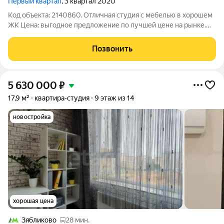
Первый квартал
, 3 квартал 2020
Код объекта: 2140860. Отличная студия с мебелью в хорошем
ЖК Цена: выгодное предложение по лучшей цене на рынке.
Это ваш шанс приобрести качественное жильё без переплат.
Отличная транспортная доступность! Площадь - 23,6
Позвонить
квадратных метра! Отличный
5 630 000
₽
17,9 м²
квартира-студия
9 этаж из 14
новостройка
хорошая цена
Зябликово
28 мин.