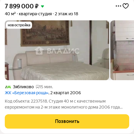
7 899 000
₽
40 м²
квартира-студия
2 этаж из 18
новостройка
Зябликово
15 мин.
ЖК «Березовая роща»
, 2 квартал 2006
Код объекта: 2237518. Студия 40 м с качественным
евроремонтом на 2-м этаже монолитного дома 2006 года
светло, тихо и полностью готово к заезду. Окна во двор дают
спокойствие и приятный утренний свет, который наполняет
Позвонить
просторную жилую зону 34 м.