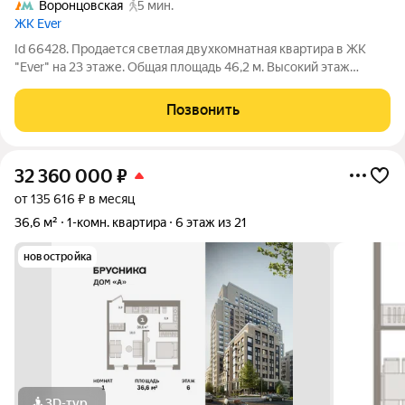
Воронцовская
5 мин.
ЖК Ever
Id 66428. Продается светлая двухкомнатная квартира в ЖК
"Ever" на 23 этаже. Общая площадь 46,2 м. Высокий этаж
открывает панорамный вид. Пространство позволяет
воплотить любой вариант планировки ЖК Ever расположен в
Позвонить
районе Обручева, природа рядом,
32 360 000
₽
от 135 616 ₽ в месяц
36,6 м²
1-комн. квартира
6 этаж из 21
новостройка
3D-тур