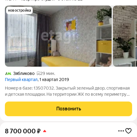
новостройка
Зябликово
29 мин.
Первый квартал
, 1 квартал 2019
Номер в базе: 13507032. Закрытый зеленый двор, спортивная
и детская площадки. На территории ЖК по всему периметру
установлены камеры видеонаблюдения, охрана. Дом
расположен рядом с остановкой общественного транспорта и
Позвонить
имеет прямой выезд из двора на
8 700 000
₽