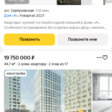
Серпуховская
16 мин.
Дом «А»
, 4 квартал 2027
Квартира с кухней-гостиной и одной спальней в Доме «А».
Особенности планировки: без отделки, вид во двор, снизили
цены до 31.08. Срок сдачи IV кв. 2027 Дом А - проект от
застройщика Брусника располагается на границе с ЦАО, рядом
Позвонить
Позвоните мне
с метро Павелецкая. В
19 750 000
₽
44,7 м²
2-комн. квартира
2 этаж из 17
новостройка