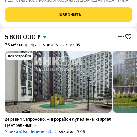
ищет стильное и комфортное жильё! ДОМ СДАН! КВАРТИРА С
РЕМОНТОМ! Представляем вашему вниманию студию
площадью 18,45 кв. м на шестом этаже современного дома. Эта
Позвонить
квартира идеально подойдёт
5 800 000
₽
26 м²
квартира-студия
5 этаж из 16
новостройка
деревня Сапроново
,
микрорайон Купелинка
,
квартал
Центральный
,
2
У реки «Эко Видное 2.0»
, 3 квартал 2019