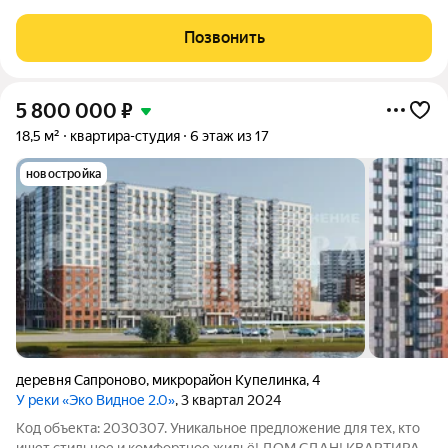
Купелинки, рядом с южной окраиной города Видное. Вокруг
Жуковский и Ермолинский лесопарки. Собственная
Позвонить
благоустроенная набережная длиной 600
5 800 000
₽
18,5 м²
квартира-студия
6 этаж из 17
новостройка
деревня Сапроново
,
микрорайон Купелинка
,
4
У реки «Эко Видное 2.0»
, 3 квартал 2024
Код объекта: 2030307. Уникальное предложение для тех, кто