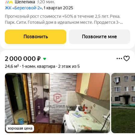
Шелепиха
20 мин.
ЖК «Береговой-2»
, 1 квартал 2025
Прогнозный рост стоимости +50% в течение 2,5 лет. Река.
Парк. Сити. Готовый дом в идеальном месте. Продается 3-
комнатная квартира на 10-м этаже с панорамным остеклением
и видом на закрытый парковый двор. Береговой - квартал-
Позвонить
Позвоните мне
курорт в центре столицы.
2 000 000
₽
24,6 м²
1-комн. квартира
2 этаж из 5
хорошая цена