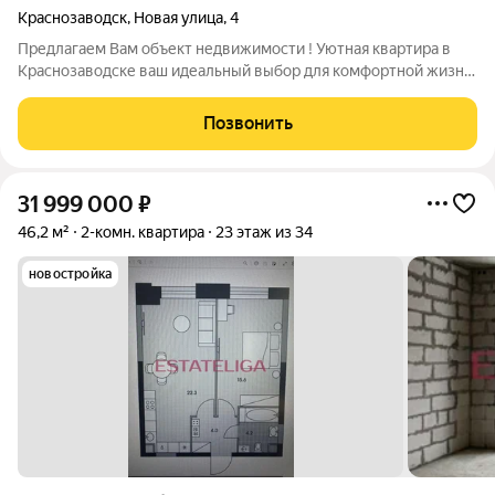
Краснозаводск
,
Новая улица
,
4
Предлагаем Вам объект недвижимости ! Уютная квартира в
Краснозаводске ваш идеальный выбор для комфортной жизни!
Предлагается к продаже тёплая и очень уютная квартира,
расположенная по адресу: Московская область, Сергиево-
Позвонить
Посадский район,
31 999 000
₽
46,2 м²
2-комн. квартира
23 этаж из 34
новостройка