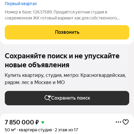
Первый квартал
Номер в базе: 12637589. Продаётся уютная студия в
современном ЖК готовый вариант как для собственного
проживания, так и для доходной сдачи в аренду. Площадь 17,9
м, высокие потолки 3,2 метра, панорамные окна выходят на
Позвонить
солнечную сторону. Выполнен
Сохраняйте поиск и не упускайте
новые объявления
Купить квартиру, студия, метро: Красногвардейская,
рядом: лес в Москве и МО
Сохранить поиск
7 850 000
₽
50 м²
квартира-студия
2 этаж из 17