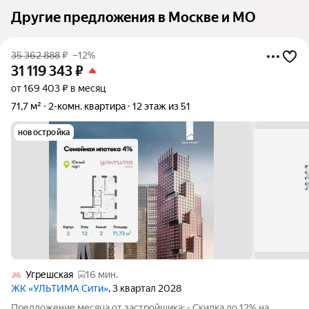
Другие предложения в Москве и МО
35 362 888
₽
–12%
31 119 343
₽
от 169 403 ₽ в месяц
71,7 м²
2-комн. квартира
12 этаж из 51
новостройка
Угрешская
16 мин.
ЖК «УЛЬТИМА Сити»
, 3 квартал 2028
Предложение месяца от застройщика: - Скидка до 12% на