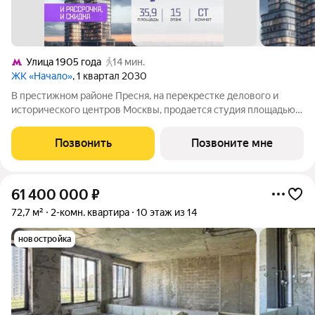
Улица 1905 года
14 мин.
ЖК «Начало»
, 1 квартал 2030
В престижном районе Пресня, на перекрестке делового и
исторического центров Москвы, продается студия площадью
35.90 кв. м без отделки. Квартира находится на 15 этаже 48-
этажного дома, в новом элитном жилом комплексе «Начало»
Позвонить
Позвоните мне
от девелопера «Донстрой».
61 400 000
₽
72,7 м²
2-комн. квартира
10 этаж из 14
новостройка