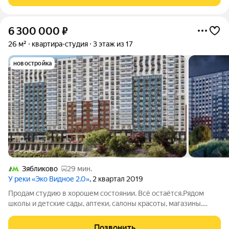
Вaшими будут eщё 7кв.м. в
6 300 000
₽
26 м²
квартира-студия
3 этаж из 17
новостройка
Зябликово
29 мин.
У реки «Эко Видное 2.0»
, 2 квартал 2019
Продам студию в хорошем состоянии. Всё остаётся.Рядом
школы и детские сады, аптеки, салоны красоты, магазины.
Оборудованная набережная реки Купелинка. Отличная
транспортная доступность. Один собственник.
Позвонить