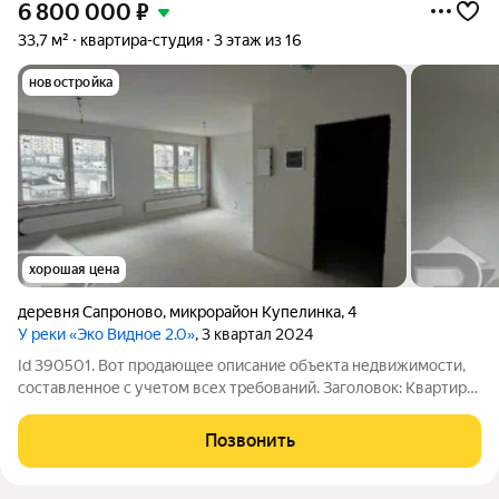
6 800 000
₽
33,7 м²
квартира-студия
3 этаж из 16
новостройка
хорошая цена
деревня Сапроново
,
микрорайон Купелинка
,
4
У реки «Эко Видное 2.0»
, 3 квартал 2024
Id 390501. Вот продающее описание объекта недвижимости,
составленное с учетом всех требований. Заголовок: Квартира-
студия 33,7 кв.м в Видном: готовое вложение в комфортное
жилье. Метр за метром: практичная студийная планировка в
Позвонить
новостройке на 16