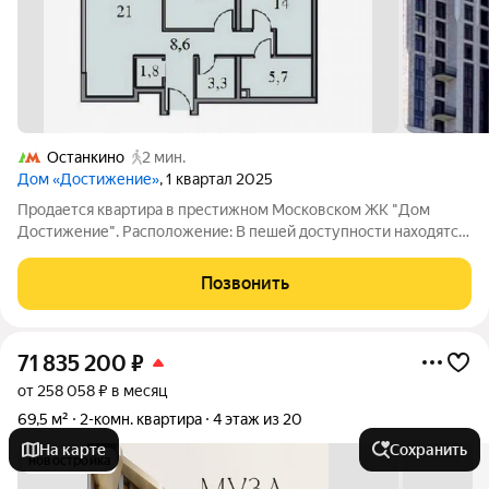
Останкино
2 мин.
Дом «Достижение»
, 1 квартал 2025
Продается квартира в престижном Московском ЖК "Дом
Достижение". Расположение: В пешей доступности находятся
школы и детские сады, что особенно важно для семей с
детьми. Рядом также расположены магазины, где можно
Позвонить
приобрести всё необходимое. До метро
71 835 200
₽
от 258 058 ₽ в месяц
69,5 м²
2-комн. квартира
4 этаж из 20
На карте
Сохранить
новостройка