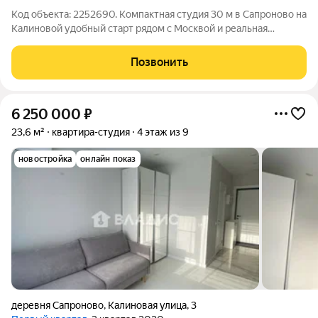
Код объекта: 2252690. Компактная студия 30 м в Сапроново на
Калиновой удобный старт рядом с Москвой и реальная
экономия без потери комфорта. Уют и атмосфера Низкий
второй этаж и окна на улицу дают ощущение уюта и
Позвонить
безопасности, а правильная
6 250 000
₽
23,6 м²
квартира-студия
4 этаж из 9
новостройка
онлайн показ
деревня Сапроново
,
Калиновая улица
,
3