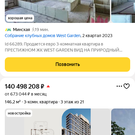
хорошая цена
Минская
19 мин.
Cобрание клубных домов West Garden
, 2 квартал 2023
Id 66289. Продается евро 3-комнатная квартира в
ПРЕСТИЖНОМ ЖК WEST GARDEN ВИД НА ПРИРОДНЫЙ
ЗАКАЗНИК ДОЛИНА РЕКИ СЕТУНЬ О КВАРТИРЕ: Просторная
кухня-гостиная, 2 изолированные комнаты, 2 санузла. Высота
Позвонить
потолков 3.28 метра О ЖИЛОМ КОМПЛЕКСЕ: Жилой
140 498 208
₽
от 673 044 ₽ в месяц
146,2 м²
3-комн. квартира
3 этаж из 21
новостройка