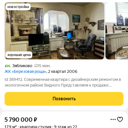
новостройка
хорошая цена
Зябликово
15 мин.
ЖК «Березовая роща»
, 2 квартал 2006
Id 389412. Современная квартира с дизайнерским ремонтом в
экологичном районе Видного Представляем к продаже
просторную и светлую квартиру площадью 50 кв. м в
популярном жилом комплексе "Березовая роща". Объект
Позвонить
выгодно выделяется на рынке благодаря
5 790 000
₽
17,9 м²
квартира-студия
9 этаж из 22