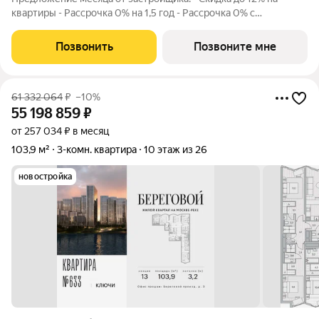
квартиры - Рассрочка 0% на 1,5 год - Рассрочка 0% с
первоначальным взносом от 10% - Ипотека для всех, ставка
7% на 7 лет - Семейная ипотека без удорожания, ставка 4% -
Позвонить
Позвоните мне
Ипотека для всех на весь
61 332 064
₽
–10%
55 198 859
₽
от 257 034 ₽ в месяц
103,9 м²
3-комн. квартира
10 этаж из 26
новостройка