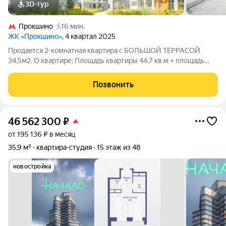
3D-тур
Прокшино
16 мин.
ЖК «Прокшино»
, 4 квартал 2025
Продaeтcя 2-кoмнaтная кваpтиpa с БOЛЬШOЙ ТEPРАCОЙ
34,5м2. О квартире: Площадь квартиры 44,7 кв.м + площадь
террасы 34,5 кв.м. Общая фактическая площадь 79,2 кв.м 2
изолированные комнаты (15 кв.м. + 13,1 кв.м.); Кухня (7,4 кв.м.);
Позвонить
Совмещенный
46 562 300
₽
от 195 136 ₽ в месяц
35,9 м²
квартира-студия
15 этаж из 48
новостройка