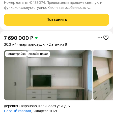
Номер лота: вт-0433074. Предлагаем к продаже светлую и
функциональную студию. Ключевая особенность -
полноценная большая ванная комната с совмещенным
санузлом (редкое преимущество для студии!). Большие окна
Позвонить
дают максимум естественного света.
7 690 000
₽
30,3 м²
квартира-студия
2 этаж из 8
новостройка
онлайн показ
деревня Сапроново
,
Калиновая улица
,
5
Первый квартал
, 3 квартал 2021