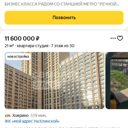
БИЗНЕС КЛАССА РЯДОМ СО СТАНЦИЕЙ МЕТРО "РЕЧНОЙ
ВОКЗАЛ", ПАРКОМ "ДРУЖБЫ". АДРЕС: гор. Москва, САО,
район Левобережный, ул. Фестивальная, д. 15, корп. 4. ОБ
Позвонить
ОБЪЕКТЕ: Квартира-студия расположена на 4-ом
11 600 000
₽
21 м²
квартира-студия
7 этаж из 30
новостройка
Ховрино
19 мин.
ЖК «мой адрес На Клинской»