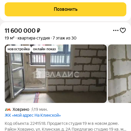
дома в пределах МКАД. Это квартира, а не апартаменты:
московская прописка, статус жилого помещения и
Позвонить
стандартные коммунальные тарифы. Теплая
11 600 000
₽
19 м²
квартира-студия
7 этаж из 30
новостройка
онлайн показ
Ховрино
19 мин.
ЖК «мой адрес На Клинской»
Код объекта: 2241518. Продается студия 19 м в новом доме.
Район Ховрино, ул. Клинская, д. 2А Предлагаю студию 19 кв. м