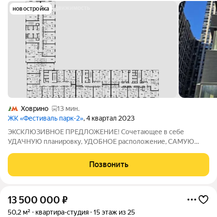
новостройка
Ховрино
13 мин.
ЖК «Фестиваль парк-2»
, 4 квартал 2023
ЭКСКЛЮЗИВНОЕ ПРЕДЛОЖЕНИЕ! Сочетающее в себе
УДАЧНУЮ планировку, УДОБНОЕ расположение, САМУЮ
ВЫГОДНУЮ стоимость! КВАРТИРА СТУДИЯ в УНИКАЛЬНОМ
ЖК Бизнес класса «ФЕСТИВАЛЬ ПАРК 2» в Корпусе 4 (А),
Позвонить
площадью 22,3 кв.м., квартира расположена на 4 этаже,
13 500 000
₽
50,2 м²
квартира-студия
15 этаж из 25