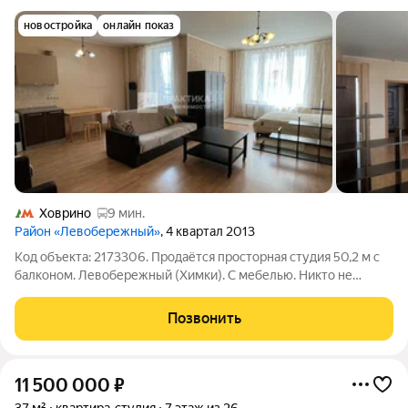
новостройка
онлайн показ
Ховрино
9 мин.
Район «Левобережный»
, 4 квартал 2013
Код объекта: 2173306. Продаётся просторная студия 50,2 м с
балконом. Левобережный (Химки). С мебелью. Никто не
прописан. О квартире: Продаётся современная светлая студия
в монолитном доме 2010 года постройки. Общая площадь 50,2
Позвонить
кв. м Квартира
11 500 000
₽