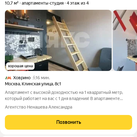
10,7 м²
апартаменты-студия
4 этаж из 4
хорошая цена
Ховрино
16 мин.
Москва
,
Клинская улица
,
8с1
Апартамент с высокой доходностью на 1 квадратный метр,
который работает на вас с 1 дня владения! В апартаменте
выполнен авторский ремонт с грамотным зонированием и
Агентство Ненашева Александра
полностью укомплектован всем необходимым для жизни!
Арендой апартамента занимается
Позвонить