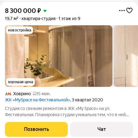
8 300 000
₽
19,7 м²
квартира-студия
1 этаж из 9
новостройка
хорошая цена
Ховрино
15 мин.
ЖК «MySpace на Фестивальной»
, 3 квартал 2020
Студия со свежим ремонтом в ЖК «My Sрaсе» нa ул.
Фecтивaльная. Планировка студии уникальна тем, что в ней
имеется ниша, в которой установлена двухспальная кровать
шириной 1,4 м. Планировка П-образная. 2 полноценных окна.
Позвонить
Чат
Локация: 20 мин на автомобиле