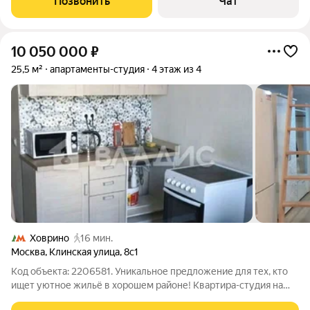
Позвонить
Чат
10 050 000
₽
25,5 м²
апартаменты-студия
4 этаж из 4
Ховрино
16 мин.
Москва
,
Клинская улица
,
8с1
Код объекта: 2206581. Уникальное предложение для тех, кто
ищет уютное жильё в хорошем районе! Квартира-студия на
Клинской улице, 8с1 в Москве это идеальный выбор для