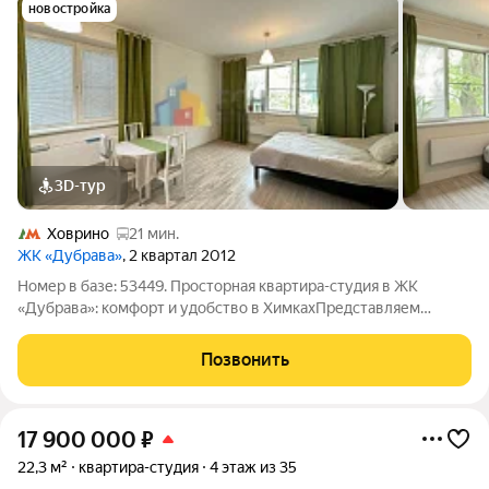
новостройка
3D-тур
Ховрино
21 мин.
ЖК «Дубрава»
, 2 квартал 2012
Номер в базе: 53449. Просторная квартира-студия в ЖК
«Дубрава»: комфорт и удобство в ХимкахПредставляем
вашему вниманию квартиру-студию площадью 35,1 м в жилом
комплексе «Дубрава» по адресу: Химки, ул. Опанасенко, 14Ак5.
Позвонить
Это идеальный вариант для
17 900 000
₽
22,3 м²
квартира-студия
4 этаж из 35