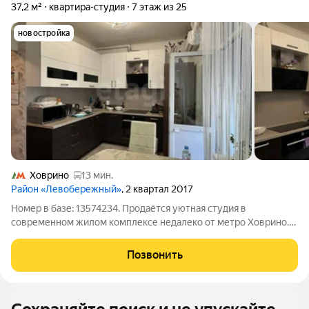
37,2 м²
квартира-студия
7 этаж из 25
новостройка
Ховрино
13 мин.
Район «Левобережный»
, 2 квартал 2017
Номер в базе: 13574234. Продаётся уютная студия в
современном жилом комплексе недалеко от метро Ховрино.
Квартира площадью 37,2 кв. м находится на 7-м этаже 26-
этажного монолитного дома 2017 года. Высота потолков 2,8
Позвонить
метра добавляет простора, окна