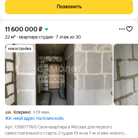
и капремонта,окна в тихий двор. Камеры видеонаблюдения
Позвонить
для безопасного
11 600 000
₽
22 м²
квартира-студия
7 этаж из 30
новостройка
Ховрино
19 мин.
ЖК «мой адрес На Клинской»
Арт. 139877760 Своя квартира в Москве для первого
самостоятельного старта. Студия 19 м на 7-м этаже нового