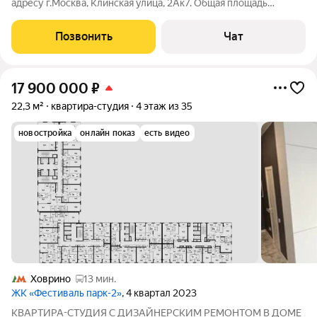
адресу г.Москва, Клинская улица, 2Ак7. Общая площадь
квартиры 33,2 кв. м, жилая площадь 14,4 кв. м, кухня 6 кв. м.
Квартира расположена на 26-м этаже 27-этажного дома, что
Позвонить
Чат
открывает
17 900 000
₽
22,3 м²
квартира-студия
4 этаж из 35
новостройка
онлайн показ
есть видео
Ховрино
13 мин.
ЖК «Фестиваль парк-2»
, 4 квартал 2023
КВАРТИРА-СТУДИЯ С ДИЗАЙНЕРСКИМ РЕМОНТОМ В ДОМЕ