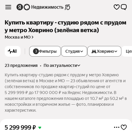
Купить квартиру - студию рядом с прудом
у метро Ховрино (зелёная ветка)
Москва и МО
AI
Фильтры
Студия
Ховрино
Це
3
23 предложения
•
по актуальности
Купить квартиру-студию рядом с прудом у метро Ховрино
(зелёная ветка) в Москве и МО — 23 объявления от агентств и
собственников по продаже квартир-студий по цене от
5 299 999 ₽ до 17 900 000 ₽ на Яндекс Недвижимости. В
нашем каталоге предложения площадью от 10,7 м² до 50,2 м² в
новостройках и вторичном жилье — фото, планировки и
характеристики.
5 299 999
₽