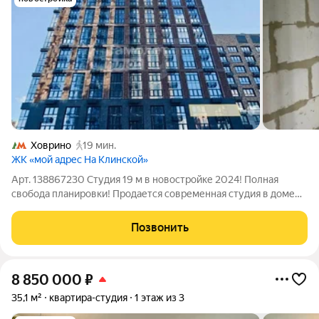
Ховрино
19 мин.
ЖК «мой адрес На Клинской»
Арт. 138867230 Студия 19 м в новостройке 2024! Полная
свобода планировки! Продается современная студия в доме
комфорт-класса! Перед вами не просто квартира, а чистый
лист. Вы получаете уникальную возможность создать
Позвонить
интерьер, о котором мечтаете, без
8 850 000
₽
35,1 м²
квартира-студия
1 этаж из 3