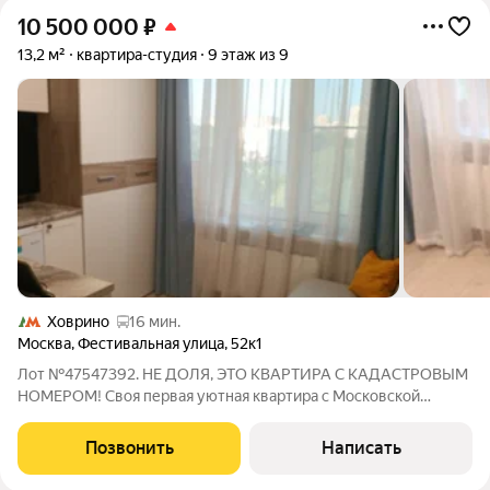
10 500 000
₽
13,2 м²
квартира-студия
9 этаж из 9
Ховрино
16 мин.
Москва
,
Фестивальная улица
,
52к1
Лот №47547392. НЕ ДОЛЯ, ЭТО КВАРТИРА С КАДАСТРОВЫМ
НОМЕРОМ! Своя первая уютная квартира с Московской
пропиской на севере Москвы. За счёт двух больших окон
создаётся ощущение большего пространства и позволяет
Позвонить
Написать
визуально разделить квартиру на