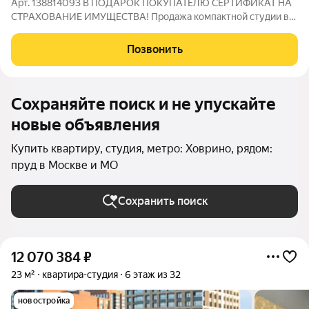
Арт. 138814093 В ПОДАРОК ПОКУПАТЕЛЮ СЕРТИФИКАТ НА
СТРАХОВАНИЕ ИМУЩЕСТВА! Продажа компактной студии в
монолитном доме на Клинской выгодная покупка с готовыми
документами и быстрой сделкой. Студия площадью 19 м без
Позвонить
ремонта расположена на 7 этаже
Сохраняйте поиск и не упускайте
новые объявления
Купить квартиру, студия, метро: Ховрино, рядом:
пруд в Москве и МО
Сохранить поиск
12 070 384
₽
23 м²
квартира-студия
6 этаж из 32
новостройка