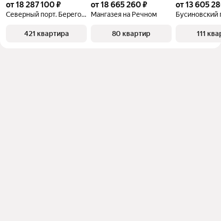
от 18 287 100 ₽
от 18 665 260 ₽
от 13 605 28
Северный порт. Береговые кварталы
Мангазея на Речном
Бусиновский 
421 квартира
80 квартир
111 кв