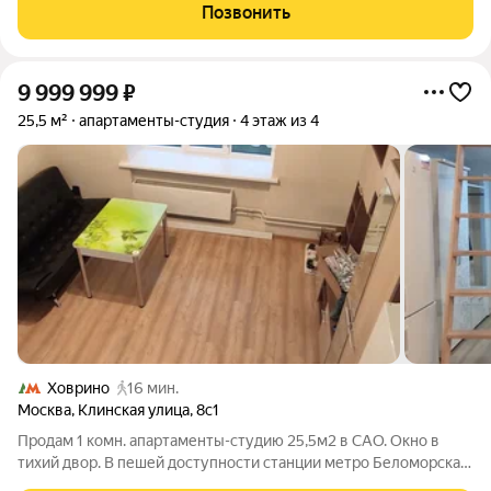
молодых специалистов или студентов. Преимущества: - 25, 5
Позвонить
метраж по полу + 7 м.кв
9 999 999
₽
25,5 м²
апартаменты-студия
4 этаж из 4
Ховрино
16 мин.
Москва
,
Клинская улица
,
8с1
Продам 1 комн. апартаменты-студию 25,5м2 в САО. Окно в
тихий двор. В пешей доступности станции метро Беломорская,
Ховрино, Речной вокзал. Кирпичный дом после реконструкции