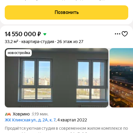
на 7-м этаже 30-этажного монолитного дома. Квартира без
отделки вы сами решаете, какой будет планировка и дизайн.
Позвонить
Идеальный
14 550 000
₽
33,2 м²
квартира-студия
26 этаж из 27
новостройка
Ховрино
19 мин.
ЖК Клинская ул., д. 2А, к. 7
, 4 квартал 2022
Продаётся уютная студия в современном жилом комплексе по