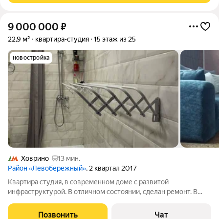
9 000 000
₽
22,9 м²
квартира-студия
15 этаж из 25
новостройка
Ховрино
13 мин.
Район «Левобережный»
, 2 квартал 2017
Квартира студия, в современном доме с развитой
инфраструктурой. В отличном состоянии, сделан ремонт. В
шаговой доступности расположен МЦД-3 «Левобережная»,
удобные выезды на Ленинградское шоссе, МЦД и МКАД.
Позвонить
Чат