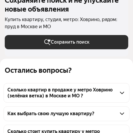
Сохраняйте поиск и не упускайте
новые объявления
Купить квартиру, студия, метро: Ховрино, рядом:
пруд в Москве и МО
Сохранить поиск
Остались вопросы?
Сколько квартир в продаже у метро Ховрино
(зелёная ветка) в Москве и МО ?
На Яндекс Недвижимости в продаже у метро 
Ховрино (зелёная ветка) в Москве и МО 23 
Как выбрать свою лучшую квартиру?
квартиры, из них 5 объявлений от собственников, 
Чтобы купить квартиру - студию рядом с прудом у 
18 объявлений от агентств
метро Ховрино (зелёная ветка), воспользуйтесь 
Сколько стоит купить квартиру у метро