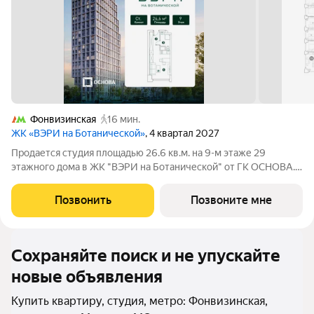
Фонвизинская
16 мин.
ЖК «ВЭРИ на Ботанической»
, 4 квартал 2027
Продается студия площадью 26.6 кв.м. на 9-м этаже 29
этажного дома в ЖК "ВЭРИ на Ботанической" от ГК ОСНОВА.
Эко-квартал ВЭРИ на Ботанической находится в одном из
самых зелёных районов Москвы, в Марфино, что обеспечит
Позвонить
Позвоните мне
будущим жителям чистый и свежий
Сохраняйте поиск и не упускайте
новые объявления
Купить квартиру, студия, метро: Фонвизинская,