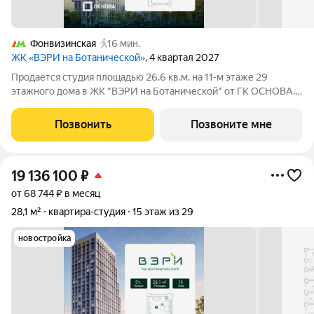
Фонвизинская
16 мин.
ЖК «ВЭРИ на Ботанической»
, 4 квартал 2027
Продается студия площадью 26.6 кв.м. на 11-м этаже 29
этажного дома в ЖК "ВЭРИ на Ботанической" от ГК ОСНОВА.
Эко-квартал ВЭРИ на Ботанической находится в одном из
самых зелёных районов Москвы, в Марфино, что обеспечит
Позвонить
Позвоните мне
будущим жителям чистый и свежий
19 136 100
₽
от 68 744 ₽ в месяц
28,1 м²
квартира-студия
15 этаж из 29
новостройка