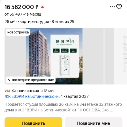
16 562 000
₽
от 59 497 ₽ в месяц
26 м²
квартира-студия
8 этаж из 29
новостройка
последнее предложение
Фонвизинская
18 мин.
ЖК «ВЭРИ на Ботанической»
, 4 квартал 2027
Продается студия площадью 26 кв.м. на 8-м этаже 32 этажного
дома в ЖК "ВЭРИ на Ботанической" от ГК ОСНОВА. Эко-
квартал ВЭРИ на Ботанической находится в одном из самых
зелёных районов Москвы, в Марфино, что обеспечит будущим
Позвонить
Позвоните мне