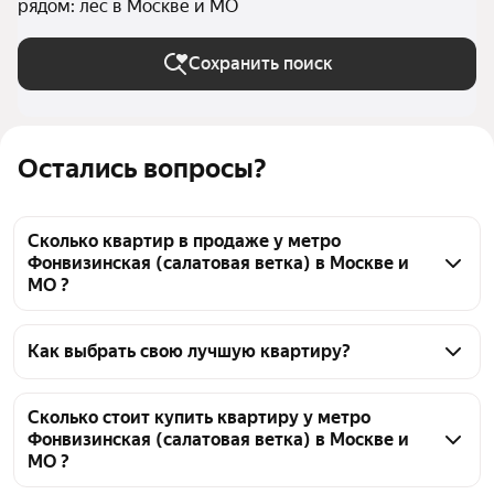
рядом: лес в Москве и МО
Сохранить поиск
Остались вопросы?
Сколько квартир в продаже у метро
Фонвизинская (салатовая ветка) в Москве и
МО ?
На Яндекс Недвижимости в продаже у метро 
Фонвизинская (салатовая ветка) в Москве и МО 26 
Как выбрать свою лучшую квартиру?
квартир, из них 9 объявлений от агентств, 17 
Чтобы купить квартиру - студию рядом с лесом у 
объявлений от застройщиков
метро Фонвизинская (салатовая ветка), 
Сколько стоит купить квартиру у метро
Фонвизинская (салатовая ветка) в Москве и
воспользуйтесь тепловой картой для оценки 
МО ?
инфраструктуры и транспортной доступности в 