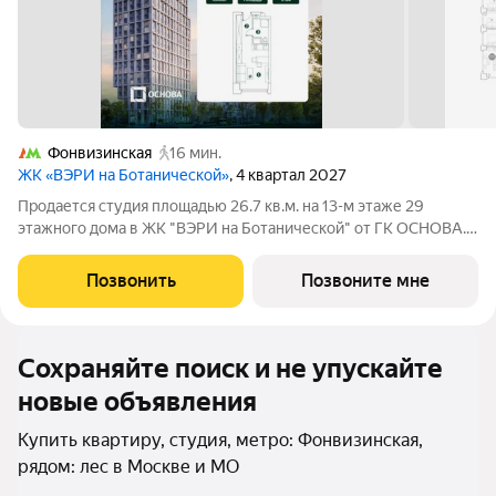
Фонвизинская
16 мин.
ЖК «ВЭРИ на Ботанической»
, 4 квартал 2027
Продается студия площадью 26.7 кв.м. на 13-м этаже 29
этажного дома в ЖК "ВЭРИ на Ботанической" от ГК ОСНОВА.
Эко-квартал ВЭРИ на Ботанической находится в одном из
самых зелёных районов Москвы, в Марфино, что обеспечит
Позвонить
Позвоните мне
будущим жителям чистый и свежий
Сохраняйте поиск и не упускайте
новые объявления
Купить квартиру, студия, метро: Фонвизинская,
рядом: лес в Москве и МО