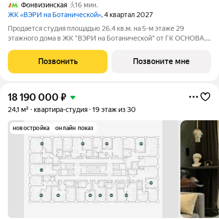
Фонвизинская
16 мин.
ЖК «ВЭРИ на Ботанической»
, 4 квартал 2027
Продается студия площадью 26.4 кв.м. на 5-м этаже 29
этажного дома в ЖК "ВЭРИ на Ботанической" от ГК ОСНОВА.
Эко-квартал ВЭРИ на Ботанической находится в одном из
самых зелёных районов Москвы, в Марфино, что обеспечит
Позвонить
Позвоните мне
будущим жителям чистый и свежий
18 190 000
₽
24,1 м²
квартира-студия
19 этаж из 30
новостройка
онлайн показ