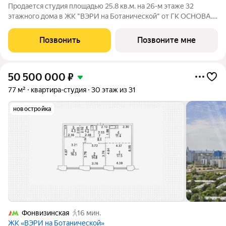
Продается студия площадью 25.8 кв.м. на 26-м этаже 32
этажного дома в ЖК "ВЭРИ на Ботанической" от ГК ОСНОВА.
Эко-квартал ВЭРИ на Ботанической находится в одном из
самых зелёных районов Москвы, в Марфино, что обеспечит
Позвонить
Позвоните мне
будущим жителям чистый и свежий
50 500 000
₽
77 м²
квартира-студия
30 этаж из 31
новостройка
Фонвизинская
16 мин.
ЖК «ВЭРИ на Ботанической»