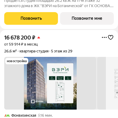
Продается студия площадью 26.2 кв.м. на 11-м этаже 32
этажного дома в ЖК "ВЭРИ на Ботанической" от ГК ОСНОВА.
Эко-квартал ВЭРИ на Ботанической находится в одном из
самых зелёных районов Москвы, в Марфино, что обеспечит
Позвонить
Позвоните мне
будущим жителям чистый и свежий
16 678 200
₽
от 59 914 ₽ в месяц
26,6 м²
квартира-студия
5 этаж из 29
новостройка
Фонвизинская
16 мин.