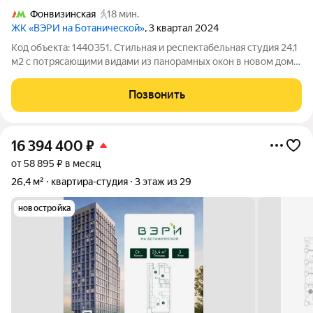
Фонвизинская
18 мин.
ЖК «ВЭРИ на Ботанической»
, 3 квартал 2024
Код объекта: 1440351. Стильная и респектабельная студия 24,1
м2 с потрясающими видами из панорамных окон в новом доме
бизнес-класса со своей приватной территорией и спа-
комплексом на северо-западе Москвы в районе, утопающем в
Позвонить
зеленых лесных массивах
16 394 400
₽
от 58 895 ₽ в месяц
26,4 м²
квартира-студия
3 этаж из 29
новостройка