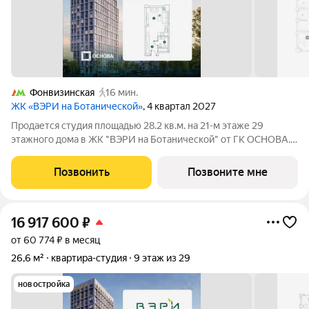
Фонвизинская
16 мин.
ЖК «ВЭРИ на Ботанической»
, 4 квартал 2027
Продается студия площадью 28.2 кв.м. на 21-м этаже 29
этажного дома в ЖК "ВЭРИ на Ботанической" от ГК ОСНОВА.
Эко-квартал ВЭРИ на Ботанической находится в одном из
самых зелёных районов Москвы, в Марфино, что обеспечит
Позвонить
Позвоните мне
будущим жителям чистый и свежий
16 917 600
₽
от 60 774 ₽ в месяц
26,6 м²
квартира-студия
9 этаж из 29
новостройка