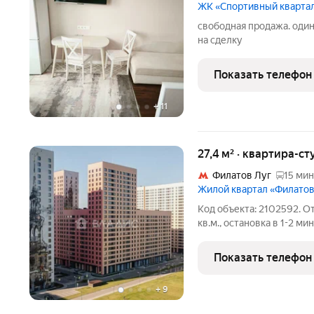
ЖК «Спортивный кварта
свободная продажа. оди
на сделку
Показать телефон
+
11
27,4 м² · квартира-ст
Филатов Луг
15 мин
Жилой квартал «Филатов
Код объекта: 2102592. О
кв.м., остановка в 1-2 ми
этажном монолитном доме
квартиры под чистовую, 
Показать телефон
запад,
+
9