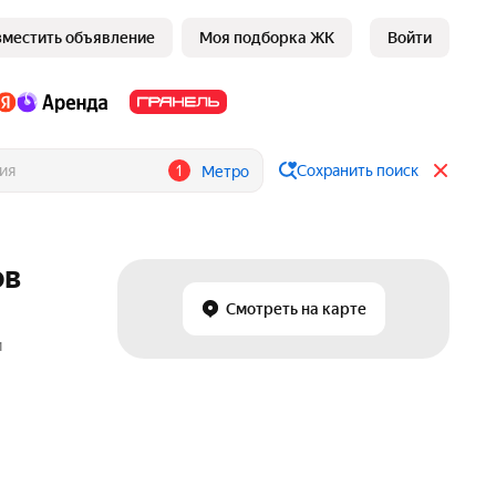
зместить объявление
Моя подборка ЖК
Войти
1
Сохранить поиск
Метро
ов
Смотреть на карте
и
е