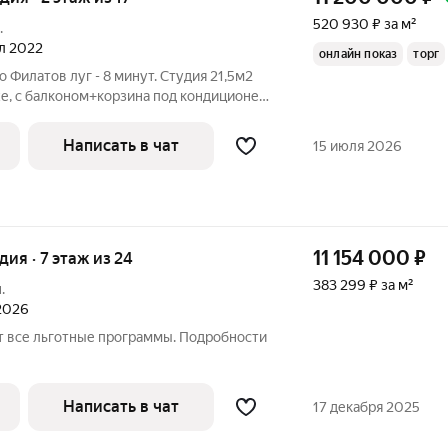
520 930 ₽ за м²
.
ал 2022
онлайн показ
торг
 Филатов луг - 8 минут. Студия 21,5м2
е, с балконом+корзина под кондиционер.
ю и техникой - см. фото. Ранее не
Саларьево парк - молодой и современный,
Написать в чат
15 июля 2026
11 154 000
₽
удия · 7 этаж из 24
383 299 ₽ за м²
.
 2026
т все льготные программы. Подробности
Написать в чат
17 декабря 2025