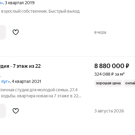
л»
, 3 квартал 2019
н взрослый собственник. Быстрый выход
вчера
8 880 000
₽
удия · 7 этаж из 22
324 088 ₽ за м²
.
 луг»
, 4 квартал 2021
хорошая цена
онла
тличная студия для молодой семьи, 27,4
н ходьбы, квартира новая на 7 этаже в 22
, дом сдан в 2018 г., состояние
высота потолка 2,85, смотрит на юго-
3 августа 2026