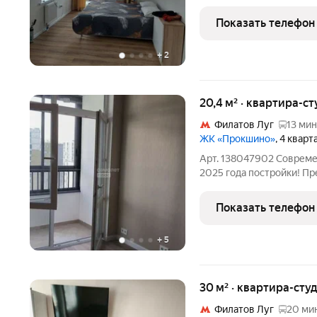
жизни и инвестиций. По
первым? Локация ваш главный актив: - Метро рядом: Станция
Показать телефон
Троицкой линии
+
2
20,4 м² · квартира-ст
Филатов Луг
13 мин
ЖК «Прокшино»
, 4 квар
Арт. 138047902 Совреме
2025 года постройки! Пр
студия площадью 20,4 м,
дома. Благодаря высоко
Показать телефон
естественным
+
5
30 м² · квартира-студ
Филатов Луг
20 мин