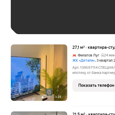
До 30 тыс. ₽
До 50 тыс. ₽
До 70 тыс. ₽
Больше 100 тыс. ₽
27,1 м² · квартира-ст
Филатов Луг
24 мин
ЖК «Детали»
, 3 квартал
Арт. 139597114 СПЕЦИАЛ
ипотеку от банка партн
Квартира с Московской п
планировка студия с про
Показать телефон
уложен ламинат
+
25
21,5 м² · квартира-ст