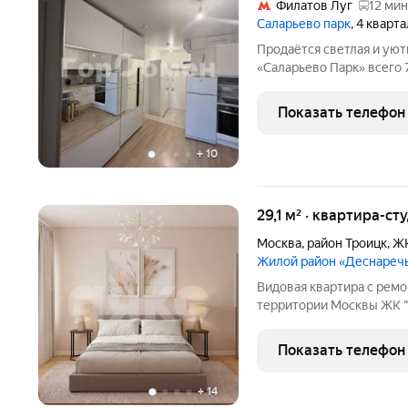
Филатов Луг
12 мин
Саларьево парк
, 4 кварт
Продаётся светлая и ую
«Саларьево Парк» всего 7 минут пешком до метро Саларьево.
Квартира с качественным
Встроенная мебель оста
Показать телефон
соседи, комфортная и
+
10
29,1 м² · квартира-ст
Москва
,
район Троицк
,
ЖК
Жилой район «Деснареч
Видовая квартира с рем
территории Москвы ЖК "
метро "Десна" в 8 минут
рядом водных объектов 
Показать телефон
сеть
+
14