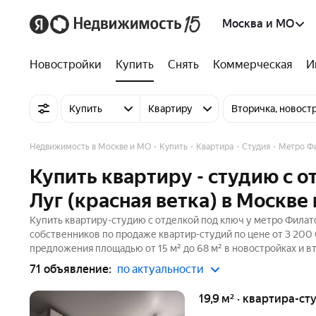
Москва и МО
Новостройки
Купить
Снять
Коммерческая
И
Купить
Квартиру
Вторичка, новост
Недвижимость в Москве и МО
Купить
Квартира
Студия
Метро Фи
Купить квартиру - студию с 
Луг (красная ветка) в Москве
Купить квартиру-студию с отделкой под ключ у метро Филато
собственников по продаже квартир-студий по цене от 3 200
предложения площадью от 15 м² до 68 м² в новостройках и в
71 объявление:
по актуальности
19,9 м² · квартира-ст