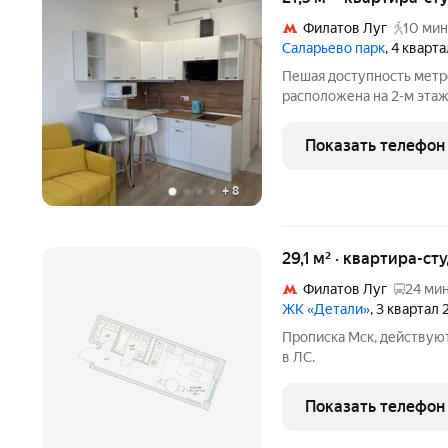
Филатов Луг
10 мин
Саларьево парк
, 4 кварт
Пешая доступность метро
расположена на 2-м этаж
Продается со всей мебель
сдавалась в аренду. ЖК 
Показать телефон
есть
+
8
29,1 м² · квартира-ст
Филатов Луг
24 мин
ЖК «Детали»
, 3 квартал
Прописка Мск, действую
в ЛС.
Показать телефон