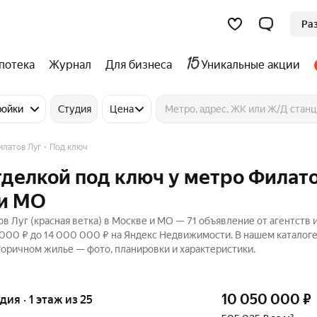
Ра
потека
Журнал
Для бизнеса
Уникальные акции
ройки
Студия
Цена
латов Луг
Под ключ
отделкой под ключ у метро Филат
 и МО
в Луг (красная ветка) в Москве и МО — 71 объявление от агентств 
 000 ₽ до 14 000 000 ₽ на Яндекс Недвижимости. В нашем каталог
торичном жилье — фото, планировки и характеристики.
10 050 000
₽
удия · 1 этаж из 25