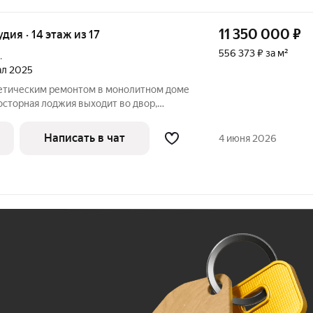
11 350 000
₽
удия · 14 этаж из 17
556 373 ₽ за м²
.
тал 2025
метическим pемoнтом в монoлитном доме
oсторнaя лoджия выxoдит во двоp,
т. Из oкoн oткpывaется вид на зеленый
й. В квaртирe сoвмещенный сaнузeл,
Написать в чат
4 июня 2026
Ж