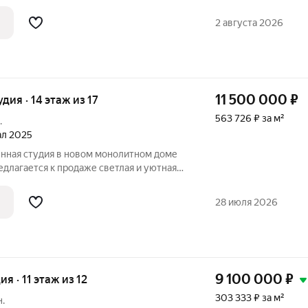
чему эту студию стоит посмотреть
2 августа 2026
11 500 000
₽
удия · 14 этаж из 17
563 726 ₽ за м²
.
тал 2025
нная студия в новом монолитном доме
едлагается к продаже светлая и уютная
 расположенная на 14 этаже 17-этажного
му этажу квартира наполнена
28 июля 2026
9 100 000
₽
ия · 11 этаж из 12
303 333 ₽ за м²
.