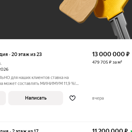
До 100 тыс. ₽
13 000 000
₽
удия · 20 этаж из 23
479 705 ₽ за м²
.
 2026
ЬНО для наших клиентов ставка на
ера может составлять МИНИМУМ 11,9 %!
ропиской и чистовой отделкой! Удачная
сторной кухней-гостиной. -в квартире
Написать
вчера
11 200 000
₽
удия · 2 этаж из 17