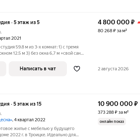
4 800 000
₽
удия · 5 этаж из 5
80 268 ₽ за м²
.
вартал 2021
удия 59.8 м из 3-х комнат: 1) с тремя
окном 12.5 м 3) без окна 6,7 м +свой сан/
тояние под ремонт. Входная зона с
 дверями и чистовым ремонтом в общем
Написать в чат
2 августа 2026
10 900 000
₽
удия · 5 этаж из 15
373 288 ₽ за м²
.
Десна»
, 4 квартал 2022
онлайн показ
отовое жилье с мебелью у будущего
доме 2022 г. в Троицке. Идеально для