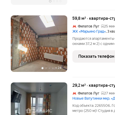
59,8 м² · квартира-ст
Филатов Луг
25 мин
ЖК «Марьино Град»
, 3 к
Продаются апартаменты-ст
окнами 37,2 м 2) с одним 
узел 3.4 м. Черновое сос
новыми металлическими
Показать телефон
+
24
29,2 м² · квартира-ст
Филатов Луг
27 мин
Новые Ватутинки мкр. «
Код объекта: 2265506. Г
метро (250 м)! Студия в 