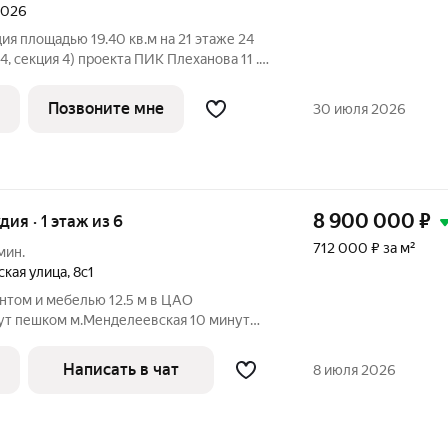
 2026
ия площадью 19.40 кв.м на 21 этаже 24
4, секция 4) проекта ПИК Плеханова 11 .
ъезд на уровне земли, функциональная
планировка, большие окна, с отделкой. «Плеханова 11» квартал
Позвоните мне
30 июля 2026
8 900 000
₽
удия · 1 этаж из 6
712 000 ₽ за м²
мин.
ская улица
,
8с1
нтом и мебелью 12.5 м в ЦАО
ут пешком м.Менделеевская 10 минут
 Перекрытия железобетонные. Пoтoлки
 выполнен (фoто соoтветствует) новая
Написать в чат
8 июля 2026
 !