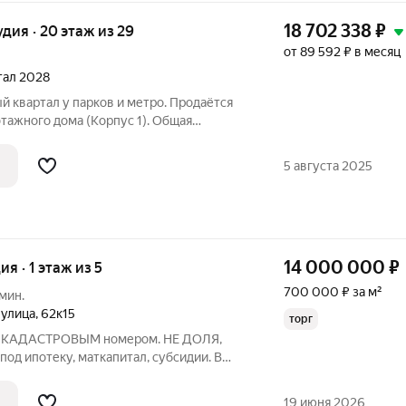
18 702 338
₽
удия · 20 этаж из 29
от 89 592 ₽ в месяц
ртал 2028
этажного дома (Корпус 1). Общая
лков от 2.87 м. «Бестселлер» жилой
а на юго-востоке Москвы, в окружении
5 августа 2025
14 000 000
₽
ия · 1 этаж из 5
700 000 ₽ за м²
 мин.
 улица
,
62к15
торг
ои КАДАСТРОВЫМ номером. НЕ ДОЛЯ,
од ипотеку, маткапитал, субсидии. В
ственный евроремонт. Обстановка
удобное зонирование позволяет
19 июня 2026