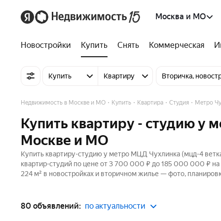
Москва и МО
Новостройки
Купить
Снять
Коммерческая
И
Купить
Квартиру
Вторичка, новост
Недвижимость в Москве и МО
Купить
Квартира
Студия
Метро Ч
Купить квартиру - студию у 
Москве и МО
Купить квартиру-студию у метро МЦД Чухлинка (мцд-4 ветка
квартир-студий по цене от 3 700 000 ₽ до 185 000 000 ₽ н
224 м² в новостройках и вторичном жилье — фото, планировк
80 объявлений:
по актуальности