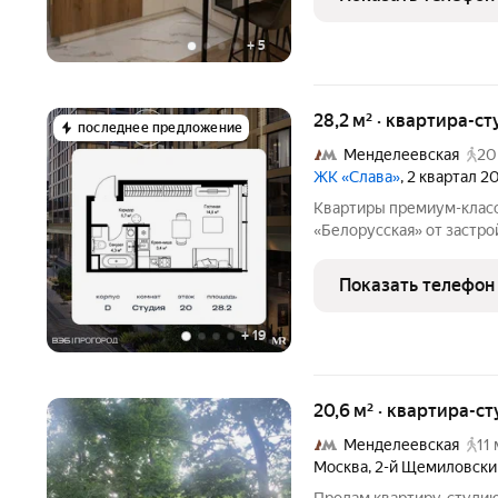
максимально эффективн
+
5
28,2 м² · квартира-ст
последнее предложение
Менделеевская
20
ЖК «Слава»
, 2 квартал 2
Квартиры премиум-класс
«Белорусская» от застро
м на 20-м этаже 34 эта
комплекс премиум-класса
Показать телефон
где традиция
+
19
20,6 м² · квартира-ст
Менделеевская
11 
Москва
,
2-й Щемиловски