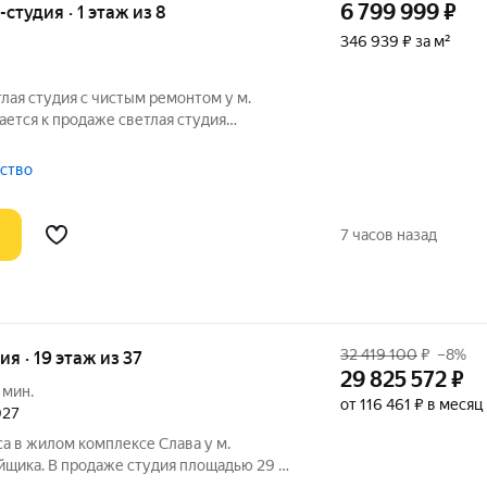
6 799 999
₽
-студия · 1 этаж из 8
346 939 ₽ за м²
тлая студия с чистым ремонтом у м.
ается к продаже светлая студия
ьный уровень с изолированным входом
вартира в отличном состоянии: выполнен
тство
7 часов назад
32 419 100
₽
–8%
ия · 19 этаж из 37
29 825 572
₽
 мин.
от 116 461 ₽ в месяц
027
а в жилом комплексе Слава у м.
йщика. В продаже студия площадью 29 м