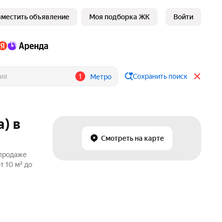
зместить объявление
Моя подборка ЖК
Войти
1
Сохранить поиск
Метро
) в
Смотреть на карте
 продаже
т 10 м² до