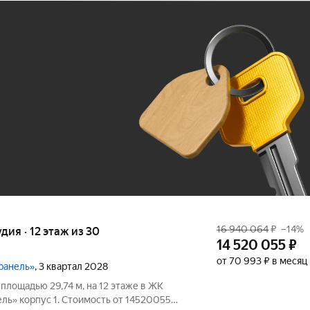
Ж
До 100 тыс. ₽
16 940 064
₽
–14%
удия · 12 этаж из 30
14 520 055
₽
от 70 993 ₽ в месяц
Гранель»
, 3 квартал 2028
площадью 29,74 м, на 12 этаже в ЖК
рпус 1. Стоимость от 14520055