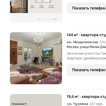
руб. Квартира без отделк
улицу. «Нижегородская от Гранель» жилой ко
Показать телефон
ценит
+
12
144 м² · квартира-сту
Менделеевская
14
Москва
,
улица Малая Дм
Эксклюзив агентства. Пр
квартира с дизайнерски
доступности от метро М
постройки с огороженной
Показать телефон
включая наземную парко
+
17
19,4 м² · квартира-ст
Чухлинка
17 мин.