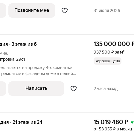
и, планировка односторонняя, окна на
мплекс для тех, кто
Позвоните мне
31 июля 2026
135 000 000
дия · 3 этаж из 6
937 500 ₽ за м²
 мин.
итровка
,
29с1
хорошая цена
едлагается на продажу 4-х комнатная
м ремонтом в фасадном доме в пешей
аяковская. Дом индивидуальной
 и охраняемой территорией 24/7,
Написать
2 часа назад
вку.
15 019 480
₽
удия · 21 этаж из 24
от 53 955 ₽ в месяц