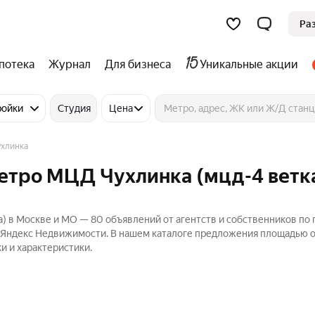
Ра
потека
Журнал
Для бизнеса
Уникальные акции
ройки
Студия
Цена
ухлинка
метро МЦД Чухлинка (мцд-4 ветка
) в Москве и МО — 80 объявлений от агентств и собственников по
а Яндекс Недвижимости. В нашем каталоге предложения площадью о
и и характеристики.