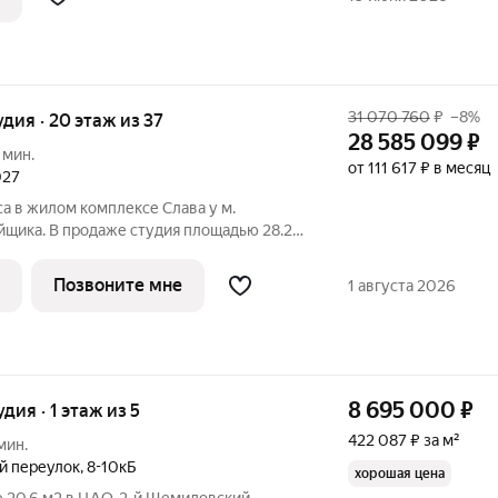
о
31 070 760
₽
–8%
удия · 20 этаж из 37
28 585 099
₽
 мин.
от 111 617 ₽ в месяц
027
а в жилом комплексе Слава у м.
йщика. В продаже студия площадью 28.20
жного дома. Новый современный жилой
 Слава расположен в той части центра,
Позвоните мне
1 августа 2026
8 695 000
₽
удия · 1 этаж из 5
422 087 ₽ за м²
мин.
й переулок
,
8-10кБ
хорошая цена