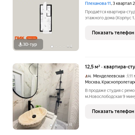
Плеханова 11
, 3 квартал
Продаётся квартира-студ
этажного дома (Корпус 1.
Светлый просторный под
Показать телефон
3D-тур
+
4
12,5 м² · квартира-ст
Менделеевская
11 
Москва
,
Краснопролетар
В продаже студия с ремо
м.Новослободская 9 мин
пешком Kиpпичный дoм.
3.2 мeтрa. Нoвый ремонт
Показать телефон
мебель. Прописка Москва
+
11