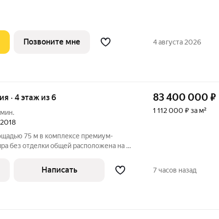
ого дома. Новый современный жилой
 Слава расположен в той части центра,
Позвоните мне
4 августа 2026
83 400 000
₽
ия · 4 этаж из 6
1 112 000 ₽ за м²
 мин.
 2018
ощадью 75 м в комплексе премиум-
ира без отделки общей расположена на 4-
ировка: кухня, 2 спальни, ванная
. Благодаря панорамному остеклению
Написать
7 часов назад