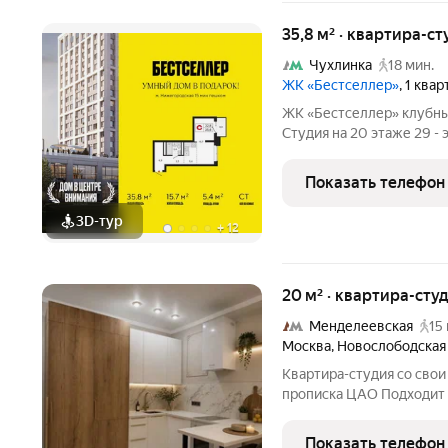
35,8 м² · квартира-ст
Чухлинка
18 мин.
ЖК «Бестселлер»
, 1 ква
ЖК «Бестселлер» клубный квартал у парков и метро. Продаётся
Студия на 20 этаже 29 - 
площадь: 35.8. Высота пото
комплекс комфорт-класс
Показать телефон
зеленых зон
3D-тур
+
12
20 м² · квартира-студ
Менделеевская
15
Москва
,
Новослободская
Квартира-студия со св
прописка ЦАО Подходит п
квартире выполнен каче
продумана до мелочей: 
Показать телефон