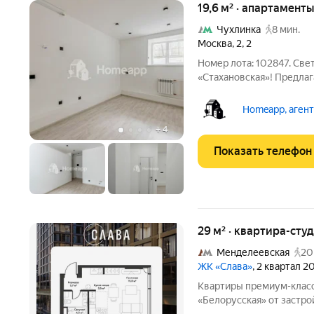
19,6 м² · апартаменты
Чухлинка
8 мин.
Москва
,
2
,
2
Номер лота: 102847. Све
«Стахановская»! Предлаг
площадью 19,6 м. Цокол
тишина и приватность. К
Homeapp, аген
качественный
+
4
Показать телефон
29 м² · квартира-студ
Менделеевская
20
ЖК «Слава»
, 2 квартал 2
Квартиры премиум-класс
«Белорусская» от застро