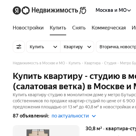
Москва и МО
Новостройки
Купить
Снять
Коммерческая
И
Купить
Квартиру
Вторичка, новост
Недвижимость в Москве и МО
Купить
Квартира
Студия
Метро Бу
Купить квартиру - студию в 
(салатовая ветка) в Москве и
Купить квартиру-студию в монолитном доме у метро Бутырска
собственников по продаже квартир-студий по цене от 6 900 
предложения площадью от 13 м² до 40,8 м² в новостройках и
87 объявлений:
по актуальности
30,8 м² · квартира-ст