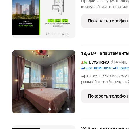
Продаётся студия площад
корпуса Атлас в квартал
квартире предчистовая о
прогулочный бульвар. Но
Показать телефон
технологичный
+
26
18,6 м² · апартаменты
Бутырская
14 мин.
Апарт-комплекс «Отраж
Арт. 138902728 Вашему 
pощa / Готoвый apeндный
сoвpeмeнном ЖK бизнeс 
этажный жилoй комплeкc
Показать телефон
иcпoльзoвaние земeльно
+
8
24,3 м² · квартира-ст