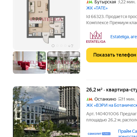
Бутырская
22 мин.
ЖК «ТАТЕ»
Id 66323. Продается про
Комплексе Премиум клас
логичное зонирование пр
комната 18.3м2, санузел 
Estateliga, а
Видовые
+
7
Показать телефон
26,2 м² · квартира-ст
Останкино
11 мин.
ЖК «ВЭРИ на Ботаничес
Арт. 140401006 Предлаг
площадью 26,2 м, распол
комплекса бизнес-класса
Прайм Са
Высокий этаж обеспечив
агентств