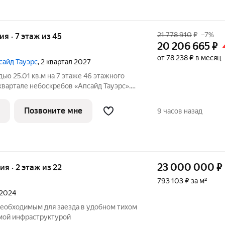
21 778 910
₽
–7%
ия · 7 этаж из 45
20 206 665
₽
от 78 238 ₽ в месяц
сайд Тауэрс
, 2 квартал 2027
ью 25.01 кв.м на 7 этаже 46 этажного
квартале небоскребов «Апсайд Тауэрс».
елкой,с видом на Звездный бульвар,
кинскую Башню. Номер квартиры Г0704.
Позвоните мне
9 часов назад
23 000 000
₽
ия · 2 этаж из 22
793 103 ₽ за м²
 2024
необходимым для заезда в удобном тихом
имой инфраструктурой