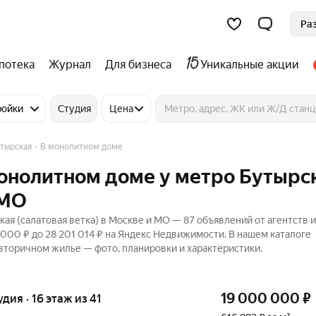
Ра
потека
Журнал
Для бизнеса
Уникальные акции
ройки
Студия
Цена
тырская
В монолитном доме
монолитном доме у метро Бутырс
 МО
я (салатовая ветка) в Москве и МО — 87 объявлений от агентств и
000 ₽ до 28 201 014 ₽ на Яндекс Недвижимости. В нашем каталоге
 вторичном жилье — фото, планировки и характеристики.
19 000 000
₽
удия · 16 этаж из 41