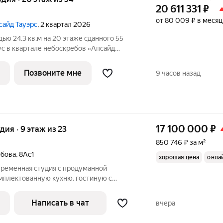
20 611 331
₽
от 80 009 ₽ в месяц
сайд Тауэрс
, 2 квартал 2026
ью 24.3 кв.м на 20 этаже сданного 55
ус в квартале небоскребов «Апсайд
дчистовая отделка. Номер квартиры
» - технологичный квартал строится в
Позвоните мне
9 часов назад
17 100 000
₽
удия · 9 этаж из 23
850 746 ₽ за м²
юбова
,
8Ас1
хорошая цена
онла
ременная студия с продуманной
мплектованную кухню, гостиную с
обный диван для сна, отдельное
дсветки. Студия готова к проживанию,
Написать в чат
вчера