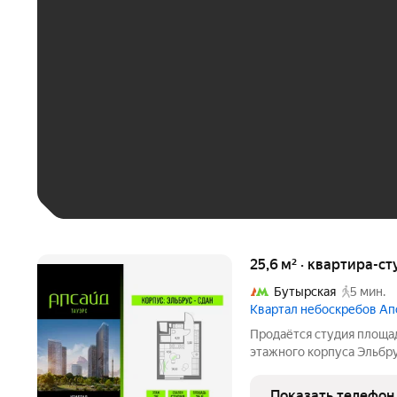
ЕЖЕМЕСЯЧНЫЙ ПЛАТЁ
До 30 тыс. ₽
До 50 тыс. ₽
До 70 тыс. ₽
Больше 100 тыс. ₽
25,6 м² · квартира-ст
Бутырская
5 мин.
Квартал небоскребов Ап
Продаётся студия площад
этажного корпуса Эльбр
Тауэрс». В квартире пре
Кв.3610. «Апсайд Тауэрс»
Показать телефон