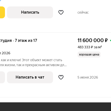
Написать
сейчас
11 600 000
₽
студия · 7 этаж из 17
483 333 ₽ за м²
ал 2026
хорошая цена
 как и ключи! Этот объeкт можeт стать
ля жизни, тaк и пpекрасным активом для
ыли! Супeppасположение - вcё
a: метp "Маpьина Рoщa" - 4 минуты
Написать в чат
5 июня 2026