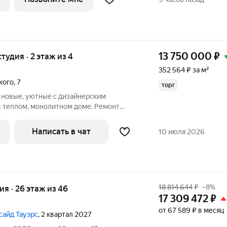
13 750 000
₽
студия · 2 этаж из 4
352 564 ₽ за м²
кого
,
7
торг
 новые, уютные с дизайнерским
 теплом, монолитном доме. Ремонт
бя, не жалела средств. закончили месяц
мечательное место положение недолеко
Написать в чат
10 июля 2026
18 814 644
₽
–8%
ия · 26 этаж из 46
17 309 472
₽
от 67 589 ₽ в месяц
сайд Тауэрс
, 2 квартал 2027