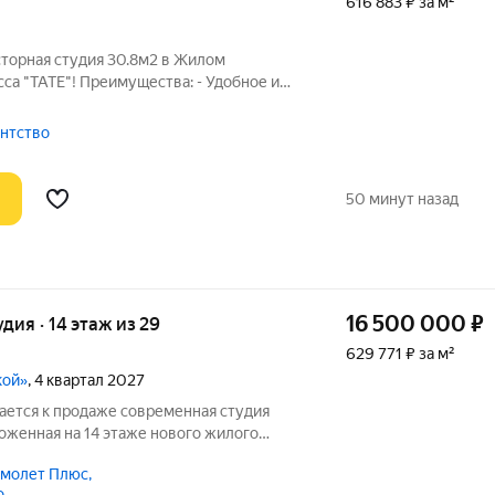
616 883 ₽ за м²
сторная студия 30.8м2 в Жилом
са "TATE"! Преимущества: - Удобное и
остранства! Планировка: кухня ниша,
4.6м2 - Панорамное остекление в пол! -
гентство
50 минут назад
16 500 000
₽
удия · 14 этаж из 29
629 771 ₽ за м²
кой»
, 4 квартал 2027
ается к продаже современная студия
оженная на 14 этаже нового жилого
 VERY на Ботанической от ГК «Основа».
молет Плюс,
ает больше естественного света,
о