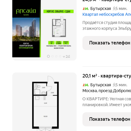
Бутырская
5 мин.
Квартал небоскребов Ап
Продаётся студия площад
этажного корпуса Эльбр
Тауэрс». В квартире пре
Кв.2009. «Апсайд Тауэрс
Показать телефон
динамично
+
26
20,1 м² · квартира-ст
Бутырская
5 мин.
Москва
,
проезд Доброл
О КВАРТИРЕ: Уютная сов
планировкой. Имеет уко
телевизором, большой уд
рабочее место, много по
Показать телефон
новая мебель и техника: