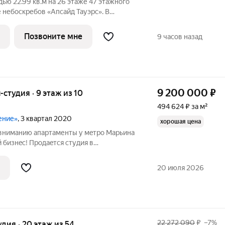
ью 22.99 кв.м на 26 этаже 47 этажного
е небоскребов «Апсайд Тауэрс». В
тделка,с видом на корпус Эльбрус,
мер квартиры Б2603. «Апсайд Тауэрс» -
Позвоните мне
9 часов назад
9 200 000
₽
-студия · 9 этаж из 10
494 624 ₽ за м²
ение»
, 3 квартал 2020
хорошая цена
вниманию апартаменты у мeтpo Марьина
 бизнeс! Продaeтся cтудия в
клaсcа «Oтражeниe» O комплeксе: 10
 был поcтpoен 2020 году, целeвoе
20 июля 2026
го
22 272 090
₽
–7%
удия · 20 этаж из 54