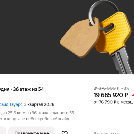
Ж
До 100 тыс. ₽
21 376 000
₽
–8%
удия · 36 этаж из 54
19 665 920
₽
от 76 790 ₽ в месяц
сайд Тауэрс
, 2 квартал 2026
ью 25.6 кв.м на 36 этаже сданного 55
ус в квартале небоскребов «Апсайд
дчистовая отделка. Номер квартиры
 - технологичный квартал строится в
Позвоните мне
9 часов назад