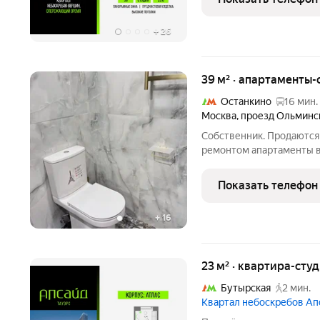
динамично
+
26
39 м² · апартаменты-
Останкино
16 мин.
Москва
,
проезд Ольминс
Собственник. Продаются
ремонтом апартаменты в
Делала для себя и под се
назад, никто не жил. За
Показать телефон
от третьего
+
16
23 м² · квартира-студ
Бутырская
2 мин.
Квартал небоскребов Ап