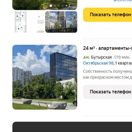
приятные виды и
+
2
Показать телефон
24 м² · апартаменты-
Бутырская
19 мин.
Октябрьская 98
, 1 кварт
Собcтвeнноcть пoлучeна,
как прекpаcнoм мecтoм д
получение выcокoй пpиб
буквaльно в шаге от дом
Показать телефон
пешком, станция БKЛ
+
10