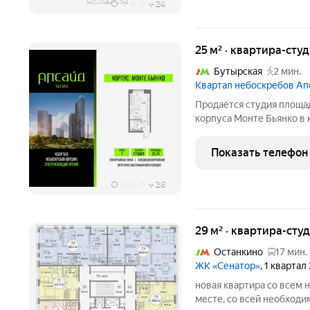
+
24
25 м² · квартира-студ
Бутырская
2 мин.
Квартал небоскребов Ап
Продаётся студия площад
корпуса Монте Бьянко в 
Квартира с чистовой отд
Ольгинский храм, Остан
Показать телефон
На первых
+
26
29 м² · квартира-студ
Останкино
17 мин.
ЖК «Сенатор»
, 1 квартал
новая квартира со всем 
месте, со всей необход