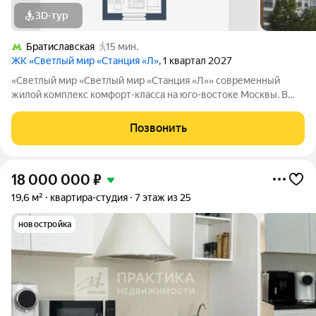
3D-тур
Братиславская
15 мин.
ЖК «Светлый мир «Станция «Л»
, 1 квартал 2027
«Светлый мир «Светлый мир «Станция «Л»» современный
жилой комплекс комфорт-класса на юго-востоке Москвы. В
составе жилого комплекса 5 жилых корпусов,
благоустроенные дворы без машин, детские игровые
Позвонить
комплексы, спортивные площадки и многое другое.
18 000 000
₽
19,6 м²
квартира-студия
7 этаж из 25
новостройка