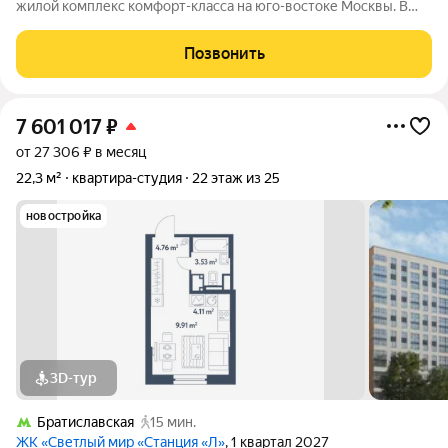
жилой комплекс комфорт-класса на юго-востоке Москвы. В
составе жилого комплекса 5 жилых корпусов,
благоустроенные дворы без машин, детские игровые
Позвонить
комплексы, спортивные площадки и многое другое.
7 601 017
₽
от 27 306 ₽ в месяц
22,3 м²
квартира-студия
22 этаж из 25
новостройка
3D-тур
Братиславская
15 мин.
ЖК «Светлый мир «Станция «Л»
, 1 квартал 2027