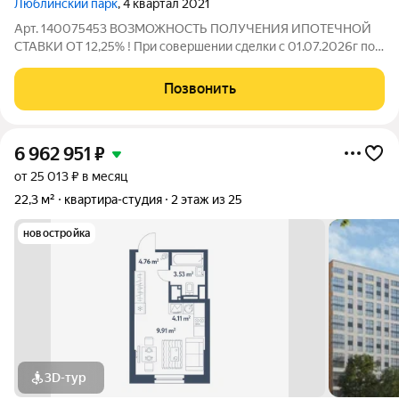
Люблинский парк
, 4 квартал 2021
Арт. 140075453 ВОЗМОЖНОСТЬ ПОЛУЧЕНИЯ ИПОТЕЧНОЙ
СТАВКИ ОТ 12,25% ! При совершении сделки с 01.07.2026г по
30.08.2026г подарок для наших клиентов - ВАУЧЕР НА
ПОЕЗДКУ В ТУРЦИЮ на 8 дней на двоих (проживание, завтрак
Позвонить
и экскурсии) !! Прекрасная уютная
6 962 951
₽
от 25 013 ₽ в месяц
22,3 м²
квартира-студия
2 этаж из 25
новостройка
3D-тур