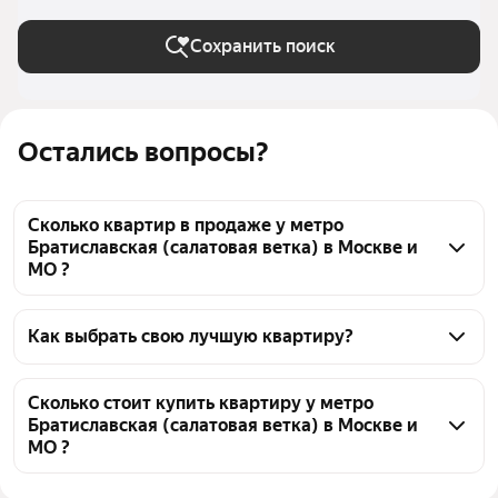
Сохранить поиск
Остались вопросы?
Сколько квартир в продаже у метро
Братиславская (салатовая ветка) в Москве и
МО ?
На Яндекс Недвижимости в продаже у метро 
Братиславская (салатовая ветка) в Москве и МО 153 
Как выбрать свою лучшую квартиру?
квартиры, из них 14 объявлений от агентств, 139 
Чтобы купить квартиру - студию в высотках у 
объявлений от застройщиков
метро Братиславская (салатовая ветка), 
Сколько стоит купить квартиру у метро
Братиславская (салатовая ветка) в Москве и
воспользуйтесь тепловой картой для оценки 
МО ?
инфраструктуры и транспортной доступности в 
выбранном районе у метро Братиславская 
Цена за квадратный метр
312 100 — 994 898 ₽