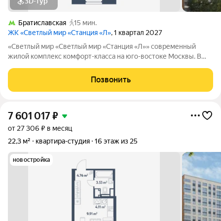
3D-тур
Братиславская
15 мин.
ЖК «Светлый мир «Станция «Л»
, 1 квартал 2027
«Светлый мир «Светлый мир «Станция «Л»» современный
жилой комплекс комфорт-класса на юго-востоке Москвы. В
составе жилого комплекса 5 жилых корпусов,
благоустроенные дворы без машин, детские игровые
Позвонить
комплексы, спортивные площадки и многое другое.
7 601 017
₽
от 27 306 ₽ в месяц
22,3 м²
квартира-студия
16 этаж из 25
новостройка