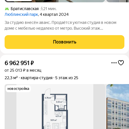
Братиславская
21 мин.
Люблинский парк
, 4 квартал 2024
За студию внесён аванс. Продаётся уютная студия в новом
доме с мебелью недалеко от метро. Высокий этаж
обеспечивает отличные видовые характеристики. Эта
квартира прекрасный выбор для тех, кто ценит комфорт и
Позвонить
удобство. Отличная транспортная
6 962 951
₽
от 25 013 ₽ в месяц
22,3 м²
квартира-студия
5 этаж из 25
новостройка