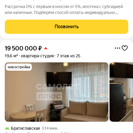
Рассрочка 0% с первым взносом от 5%, ипотека с субсидией
или наличные. Подберём способ оплаты индивидуально.
Новая квартира в ЖК «Страна.Заречная» напрямую от
федерального застройщика «Страна Девелопмент». Продается
Позвонить
1комнатная квартира на 30 этаже от
19 500 000
₽
19,6 м²
квартира-студия
7 этаж из 25
новостройка
Братиславская
14 мин.