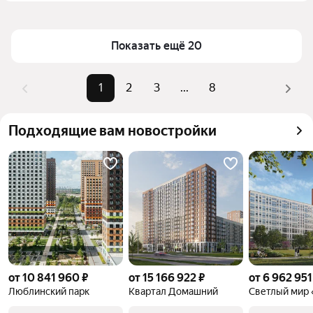
(салатовая ветка) в Москве и МО
Площадь
19 — 32 м²
Для легкого выбора подходящей квартиры в 
Самый дорогой объект
19,5 млн ₽
Показать ещё 20
верхней части страницы есть самые частые 
комбинации фильтров, например «» или «»
Помимо удобной сортировки по цене продажи вы 
1
2
3
...
8
можете отсортировать результаты по стоимости 
квадратного метра или площади
Подходящие вам новостройки
от 10 841 960 ₽
от 15 166 922 ₽
от 6 962 951
Люблинский парк
Квартал Домашний