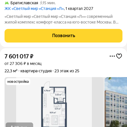
Братиславская
15 мин.
ЖК «Светлый мир «Станция «Л»
, 1 квартал 2027
«Светлый мир «Светлый мир «Станция «Л»» современный
жилой комплекс комфорт-класса на юго-востоке Москвы. В
составе жилого комплекса 5 жилых корпусов,
благоустроенные дворы без машин, детские игровые
Позвонить
комплексы, спортивные площадки и многое другое.
7 601 017
₽
от 27 306 ₽ в месяц
22,3 м²
квартира-студия
23 этаж из 25
новостройка