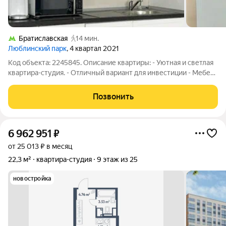
Братиславская
14 мин.
Люблинский парк
, 4 квартал 2021
Код объекта: 2245845. Описание квартиры: - Уютная и светлая
квартира-студия. - Отличный вариант для инвестиции - Мебель
остается по согласованию Дом и двор:.. - Планировки квартир:
- Стандартные варианты: студии, 13-комнатные. - Высота
Позвонить
потолков 2,64
6 962 951
₽
от 25 013 ₽ в месяц
22,3 м²
квартира-студия
9 этаж из 25
новостройка