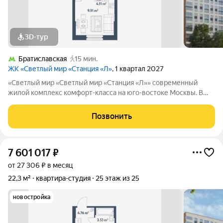
3D-тур
Братиславская
15 мин.
ЖК «Светлый мир «Станция «Л»
, 1 квартал 2027
«Светлый мир «Светлый мир «Станция «Л»» современный
жилой комплекс комфорт-класса на юго-востоке Москвы. В
составе жилого комплекса 5 жилых корпусов,
благоустроенные дворы без машин, детские игровые
Позвонить
комплексы, спортивные площадки и многое другое.
7 601 017
₽
от 27 306 ₽ в месяц
22,3 м²
квартира-студия
25 этаж из 25
новостройка