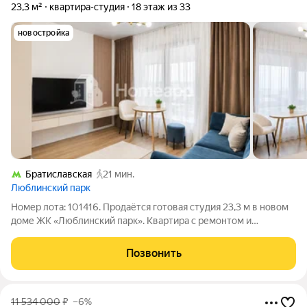
23,3 м²
квартира-студия
18 этаж из 33
новостройка
Братиславская
21 мин.
Люблинский парк
Номер лота: 101416. Продаётся готовая студия 23,3 м в новом
доме ЖК «Люблинский парк». Квартира с ремонтом и
мебелью, не нужно ничего докупать, доделывать и тратить
время на ремонт. После сделки можно сразу заехать самому
Позвонить
или быстро подготовить
11 534 000
₽
–6%