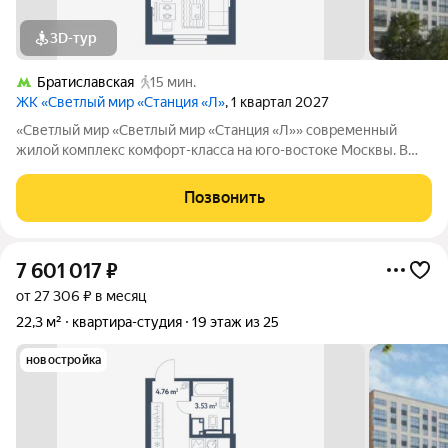
3D-тур
Братиславская
15 мин.
ЖК «Светлый мир «Станция «Л»
, 1 квартал 2027
«Светлый мир «Светлый мир «Станция «Л»» современный
жилой комплекс комфорт-класса на юго-востоке Москвы. В
составе жилого комплекса 5 жилых корпусов,
благоустроенные дворы без машин, детские игровые
Позвонить
комплексы, спортивные площадки и многое другое.
7 601 017
₽
от 27 306 ₽ в месяц
22,3 м²
квартира-студия
19 этаж из 25
новостройка