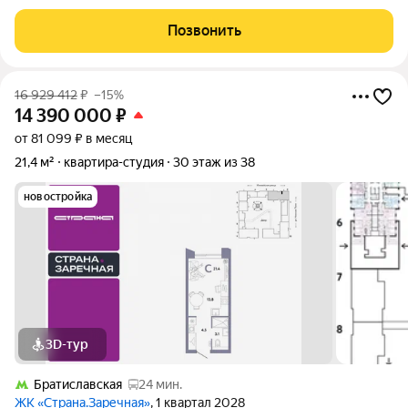
Продаётся светлая и уютная студия в современном жилом
комплексе комфорт-класса. Квартира полностью готова к
Позвонить
жизни: выполнен качественный
16 929 412
₽
–15%
14 390 000
₽
от 81 099 ₽ в месяц
21,4 м²
квартира-студия
30 этаж из 38
новостройка
3D-тур
Братиславская
24 мин.
ЖК «Страна.Заречная»
, 1 квартал 2028