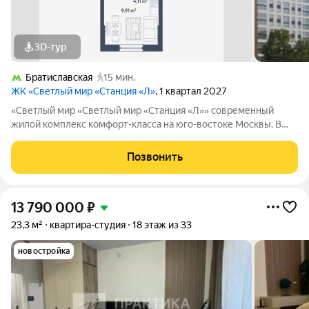
3D-тур
Братиславская
15 мин.
ЖК «Светлый мир «Станция «Л»
, 1 квартал 2027
«Светлый мир «Светлый мир «Станция «Л»» современный
жилой комплекс комфорт-класса на юго-востоке Москвы. В
составе жилого комплекса 5 жилых корпусов,
благоустроенные дворы без машин, детские игровые
Позвонить
комплексы, спортивные площадки и многое другое.
13 790 000
₽
23,3 м²
квартира-студия
18 этаж из 33
новостройка