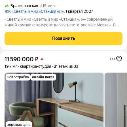
Братиславская
15 мин.
ЖК «Светлый мир «Станция «Л»
, 1 квартал 2027
«Светлый мир «Светлый мир «Станция «Л»» современный
жилой комплекс комфорт-класса на юго-востоке Москвы. В
составе жилого комплекса 5 жилых корпусов,
благоустроенные дворы без машин, детские игровые
Позвонить
комплексы, спортивные площадки и многое другое.
11 590 000
₽
19,7 м²
квартира-студия
21 этаж из 33
новостройка
онлайн показ
хорошая цена