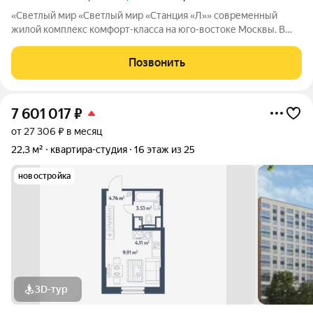
«Светлый мир «Светлый мир «Станция «Л»» современный
жилой комплекс комфорт-класса на юго-востоке Москвы. В
составе жилого комплекса 5 жилых корпусов,
благоустроенные дворы без машин, детские игровые
Позвонить
комплексы, спортивные площадки и многое другое.
7 601 017
₽
от 27 306 ₽ в месяц
22,3 м²
квартира-студия
16 этаж из 25
новостройка
3D-тур