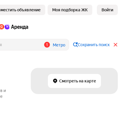
зместить объявление
Моя подборка ЖК
Войти
1
Сохранить поиск
Метро
Смотреть на карте
в и
ге