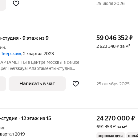
29 июля 2026
59 046 352
₽
ы-студия · 9 этаж из 9
2 523 348 ₽ за м²
ин.
 Тверская»
, 2 квартал 2023
РТАМЕНТЫ в центре Москвы в deluxe
per Tverskaya! Апартаменты-студия
ров с сервисом отеля 5-консьерж 24/7.
ка с использованием дорогих
Написать в чат
25 октября 2025
в
24 270 000
₽
-студия · 12 этаж из 15
691 453 ₽ за м²
мин.
 квартал 2019
хорошая цена
онла