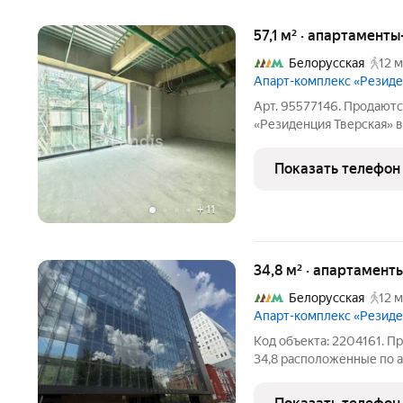
57,1 м² · апартаменты
Белорусская
12 м
Апарт-комплекс «Резид
Арт. 95577146. Пpодают
«Резиденция Тверская» в
комплекс бизнес-класса 
историческом, культурн
Показать телефон
Тверском
+
11
34,8 м² · апартамент
Белорусская
12 м
Апарт-комплекс «Резид
Код объекта: 2204161. 
34,8 расположенные по ад
улица, 6. «Резиденция Тв
шикарными видовыми ха