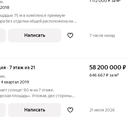
1 112 000 ₽ за м²
н.
 2018
ощадью 75 м в комплексе премиум-
ира без отделки общей расположена на 4-
ировка: кухня, 2 спальни, ванная
. Благодаря панорамному остеклению
Написать
7 часов назад
58 200 000
₽
ия · 7 этаж из 21
646 667 ₽ за м²
ин.
, 4 квартал 2019
ает солнце! 90 м на 7 этаже.
рская площадь». Угловая, две стороны
 комнате. Без отделки. Восточная
Написать
21 июля 2026