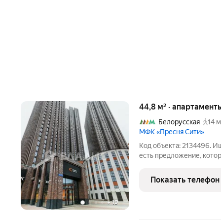
44,8 м² · апартамент
Белорусская
14 м
МФК «Пресня Сити»
Код объекта: 2134496. Ище
есть предложение, котор
уютная студия площадью 4
бизнес-класса Пресня Си
Показать телефон
+
19