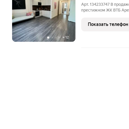
Арт. 134233747 В продаж
престижном ЖК ВТБ Аре
формате евро-студии, гд
отдельная гардеробная,
Показать телефон
кондиционер, удобная
+
12