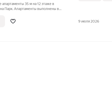
е апартаменты 35 м на 12 этаже в
на Парк. Апартаменты выполнены в
е каждая деталь продумана до мелочей:
 шумоизоляция всего помещения,
9 июля 2026