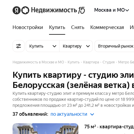
Москва и МО
Новостройки
Купить
Снять
Коммерческая
И
Купить
Квартиру
Вторичный рынок
Недвижимость в Москве и МО
Купить
Квартира
Студия
Метро Бе
Купить квартиру - студию эли
Белорусская (зелёная ветка)
Купить квартиру-студию элит и премиум класса у метро Бело
собственников по продаже квартир-студий по цене от 18 99
предложения площадью от 23 м² до 241,2 м² в новостройках 
37 объявлений:
по актуальности
75 м² · квартира-студ