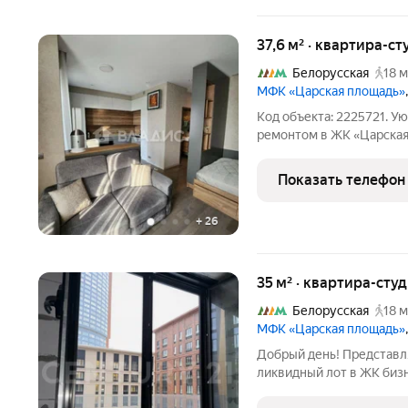
37,6 м² · квартира-ст
Белорусская
18 м
МФК «Царская площадь»
Код объекта: 2225721. Ую
ремонтом в ЖК «Царская
Ленинградский проспект,
площадь»). Этаж: 9 из 12
Показать телефон
продуманного
+
26
35 м² · квартира-студ
Белорусская
18 м
МФК «Царская площадь»
Добрый день! Представ
ликвидный лот в ЖК бизн
Петровский. Почему эта 