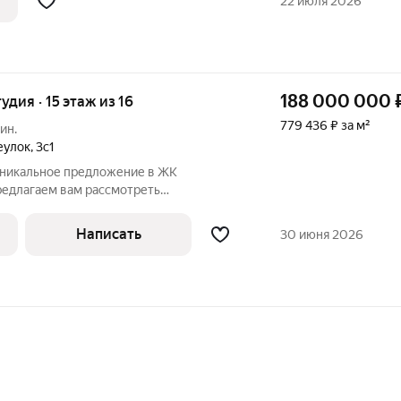
22 июля 2026
188 000 000
тудия · 15 этаж из 16
779 436 ₽ за м²
ин.
еулок
,
3с1
Уникальное предложение в ЖК
редлагаем вам рассмотреть
ть стать владельцем просторной
мых престижных и комфортабельных
Написать
30 июня 2026
сквы Жилом комплексе "Смоленская