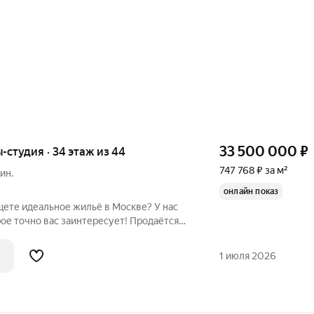
33 500 000
₽
ы-студия · 34 этаж из 44
747 768 ₽ за м²
ин.
онлайн показ
те идеальное жильё в Москве? У нас
ое точно вас заинтересует! Продаётся
4,8 кв. м на Ходынской улице, 2с1. в ЖК
ти, застройщик MR Group. Квартира
1 июля 2026