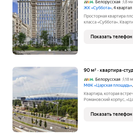
Белорусская
8 ми
ЖК «Суббота»
, 4 квартал
Просторная квартира пл
класса «Суббота». Кварт
м этаже. В озможная план
комната, санузел и холл
Показать телефон
пространство
+
15
90 м² · квартира-студ
Белорусская
18 м
МФК «Царская площадь»
Квартира, которая встреч
Романовский корпус, «Ца
света. С окнами в каждой
сторона это особый код пространства. Квартира залита мягким
Показать телефон
утренним солнцем с
+
9