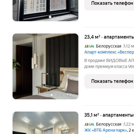
Юридический статус КВАРТИРА. Это главное отличие от соседних
Показать телефон
корпусов. Вы
+
14
23,4 м² · апартамент
Белорусская
12 м
Апарт-комплекс «Веспер
В продаже ВИДОВЫЕ АПА
доме премиум класса Ves
общей площадью 23,4 мет
Высокого качества отдел
Показать телефон
натуральных материало
+
9
35,1 м² · апартаменты
Белорусская
22 
ЖК «ВТБ Арена парк»
, 2