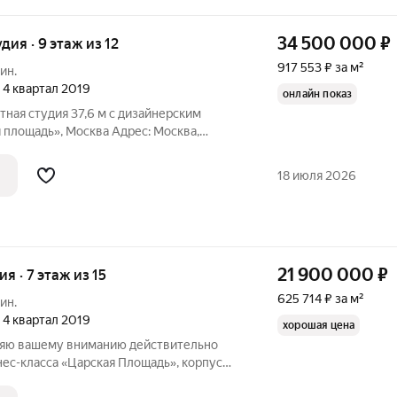
34 500 000
₽
удия · 9 этаж из 12
917 553 ₽ за м²
ин.
, 4 квартал 2019
онлайн показ
тная студия 37,6 м с дизайнерским
 площадь», Москва Адрес: Москва,
 29к4, корпус Петровский (ЖК «Царская
. Откройте для себя комфорт
18 июля 2026
21 900 000
₽
ия · 7 этаж из 15
625 714 ₽ за м²
ин.
, 4 квартал 2019
хорошая цена
ляю вашему вниманию действительно
ес-класса «Царская Площадь», корпус
квартира стоит вашего внимания?