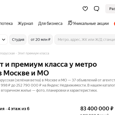
Ра
потека
Журнал
Для бизнеса
Уникальные акции
Студия
от 20 млн ₽
лорусская
Элит премиум класса
т и премиум класса у метро
 в Москве и МО
русская (зелёная ветка) в Москве и МО — 37 объявлений от агентст
9 998 ₽ до 252 790 000 ₽ на Яндекс Недвижимости. В нашем катало
и вторичном жилье — фото, планировки и характеристики.
83 400 000
₽
ия · 4 этаж из 6