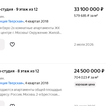
33 100 000
₽
-студия · 9 этаж из 12
579 685 ₽ за м²
ин.
енция Тверская»
, 4 квартал 2018
ся Евро-2х комнатные апартаменты ЖК
 центре г. Moсквы! Окружениe: Жилой
"Резиденция Тверская" расположен в
ом центре старой Москвы, в престижном
2 июля 2026
24 500 000
₽
ы-студия · 8 этаж из 12
704 023 ₽ за м²
ин.
енция Тверская»
, 4 квартал 2018
хорошая цена
Продаются апартаменты общей площадью
ресу: Россия, Москва, 2-я Брестская
ерская» - это уникальный комплекс с
рактеристиками, расположен в