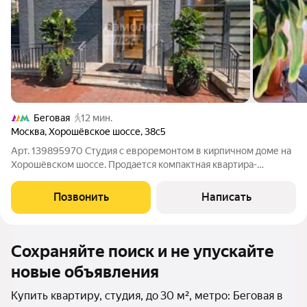
Беговая
12 мин.
Москва
,
Хорошёвское шоссе
,
38с5
Арт. 139895970 Студия с евроремонтом в кирпичном доме на
Хорошёвском шоссе. Продается компактная квартира-
апартаменты площадью 26 м с качественным евроремонтом в
кирпичном доме на Хорошёвском шоссе, г. Москва. Прямая
Позвонить
Написать
продажа, все документы готовы
Сохраняйте поиск и не упускайте
новые объявления
Купить квартиру, студия, до 30 м², метро: Беговая в