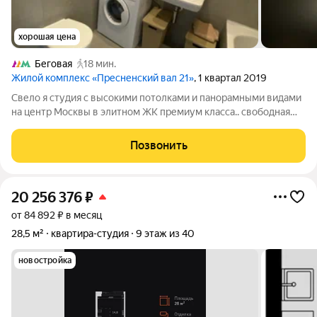
хорошая цена
Беговая
18 мин.
Жилой комплекс «Пресненский вал 21»
, 1 квартал 2019
Свело я студия с высокими потолками и панорамными видами
на центр Москвы в элитном ЖК премиум класса.. свободная
продажа 1 собственник Статус: апартаменты,Количество
комнат: Студия,Общая площадь: 24.3 м,Жилая площадь: 18
Позвонить
м,Этаж: 17 из 19,Высота
20 256 376
₽
от 84 892 ₽ в месяц
28,5 м²
квартира-студия
9 этаж из 40
новостройка