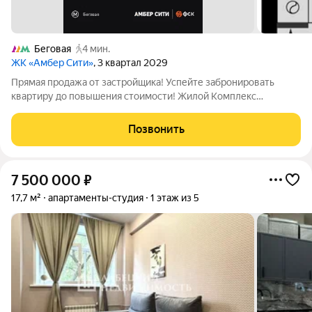
Беговая
4 мин.
ЖК «Амбер Сити»
, 3 квартал 2029
Прямая продажа от застройщика! Успейте забронировать
квартиру до повышения стоимости! Жилой Комплекс
премиум-класса. Продаётся квартира-студия номер 1535
общей площадью 28.5 кв.м. на 13-м этаже 40 этажного здания.
Позвонить
Чистовая отделка. - Линейная
7 500 000
₽
17,7 м²
апартаменты-студия
1 этаж из 5