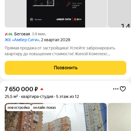
Беговая
4 мин.
ЖК «Амбер Сити»
, 2 квартал 2028
Прямая продажа от застройщика! Успейте забронировать
квартиру до повышения стоимости! Жилой Комплекс
премиум-класса. Продаётся квартира-студия номер 1176
общей площадью 28.2 кв.м. на 43-м этаже 57 этажного здания.
Позвонить
Без отделки. - Линейная планировка -
7 650 000
₽
25,5 м²
квартира-студия
5 этаж из 12
новостройка
онлайн показ