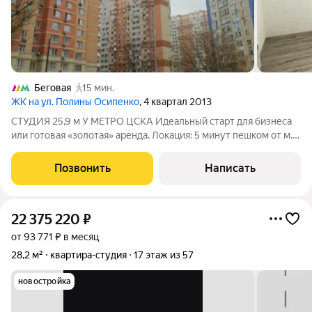
Беговая
15 мин.
ЖК на ул. Полины Осипенко
, 4 квартал 2013
СТУДИЯ 25,9 м У МЕТРО ЦСКА Идеальный старт для бизнеса
или готовая «золотая» аренда. Локация: 5 минут пешком от м.
ЦСКА. Тихое место, но с удобным выездом на ТТК и Садовое.
Что внутри: Готовая отделка. Можно заезжать сразу или
Позвонить
Написать
арендовать «под
22 375 220
₽
от 93 771 ₽ в месяц
28,2 м²
квартира-студия
17 этаж из 57
новостройка