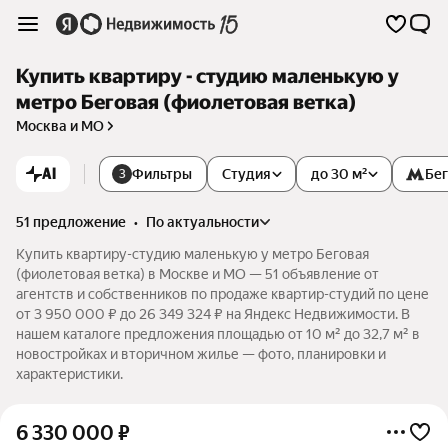
Купить квартиру - студию маленькую у
метро Беговая (фиолетовая ветка)
Москва и МО
AI
Фильтры
Студия
до 30 м²
Бе
3
51 предложение
•
по актуальности
Купить квартиру-студию маленькую у метро Беговая
(фиолетовая ветка) в Москве и МО — 51 объявление от
агентств и собственников по продаже квартир-студий по цене
от 3 950 000 ₽ до 26 349 324 ₽ на Яндекс Недвижимости. В
нашем каталоге предложения площадью от 10 м² до 32,7 м² в
новостройках и вторичном жилье — фото, планировки и
характеристики.
6 330 000
₽