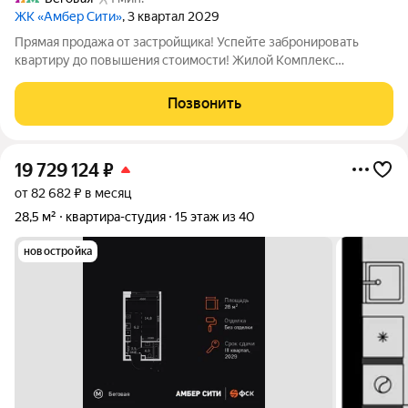
ЖК «Амбер Сити»
, 3 квартал 2029
Прямая продажа от застройщика! Успейте забронировать
квартиру до повышения стоимости! Жилой Комплекс
премиум-класса. Продаётся квартира-студия номер 1366
общей площадью 28 кв.м. на 3-м этаже 40 этажного здания.
Позвонить
Без отделки. - Линейная планировка -
19 729 124
₽
от 82 682 ₽ в месяц
28,5 м²
квартира-студия
15 этаж из 40
новостройка