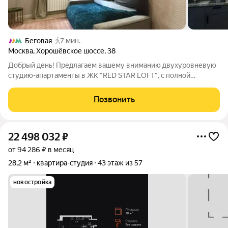
Беговая
7 мин.
Москва
,
Хорошёвское шоссе
,
38
Добрый день! Предлагаем вашему вниманию двухуровневую
студию-апартаменты в ЖК "RED STAR LOFT", с полной
отделкой и мебелью! Идеально подходит как для комфортной
жизни, так и для выгодной аренды! Отличный инвестиционный
Позвонить
вариант! Продажа без
22 498 032
₽
от 94 286 ₽ в месяц
28,2 м²
квартира-студия
43 этаж из 57
новостройка