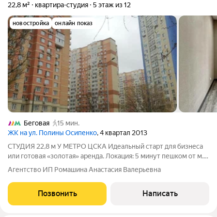
22,8 м²
квартира-студия
5 этаж из 12
новостройка
онлайн показ
Беговая
15 мин.
ЖК на ул. Полины Осипенко
, 4 квартал 2013
СТУДИЯ 22,8 м У МЕТРО ЦСКА Идеальный старт для бизнеса
или готовая «золотая» аренда. Локация: 5 минут пешком от м.
ЦСКА. Тихое место, но с удобным выездом на ТТК и Садовое.
Агентство ИП Ромашина Анастасия Валерьевна
Что внутри: Готовая отделка. Можно заезжать сразу или
арендовать «под
Позвонить
Написать