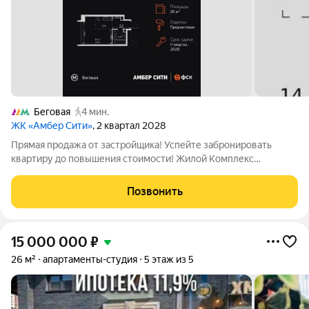
Беговая
4 мин.
ЖК «Амбер Сити»
, 2 квартал 2028
Прямая продажа от застройщика! Успейте забронировать
квартиру до повышения стоимости! Жилой Комплекс
премиум-класса. Продаётся квартира-студия номер 838 общей
площадью 28.2 кв.м. на 17-м этаже 57 этажного здания.
Позвонить
Предчистовая отделка. - Линейная
15 000 000
₽
26 м²
апартаменты-студия
5 этаж из 5