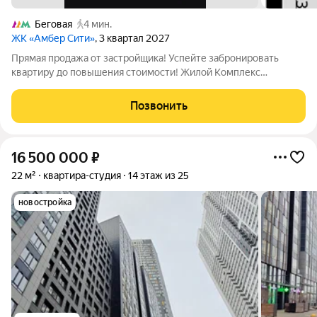
Беговая
4 мин.
ЖК «Амбер Сити»
, 3 квартал 2027
Прямая продажа от застройщика! Успейте забронировать
квартиру до повышения стоимости! Жилой Комплекс
премиум-класса. Продаётся квартира-студия номер 363 общей
площадью 28.6 кв.м. на 26-м этаже 46 этажного здания.
Позвонить
Предчистовая отделка. - Линейная
16 500 000
₽
22 м²
квартира-студия
14 этаж из 25
новостройка