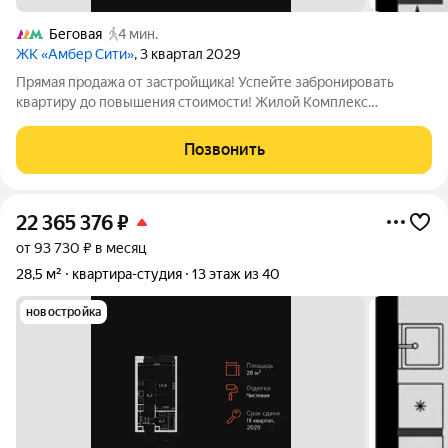
Беговая
4 мин.
ЖК «Амбер Сити»
, 3 квартал 2029
Прямая продажа от застройщика! Успейте забронировать
квартиру до повышения стоимости! Жилой Комплекс
премиум-класса. Продаётся квартира-студия номер 1569
общей площадью 28.5 кв.м. на 15-м этаже 40 этажного здания.
Позвонить
Без отделки. - Линейная планировка -
22 365 376
₽
от 93 730 ₽ в месяц
28,5 м²
квартира-студия
13 этаж из 40
новостройка