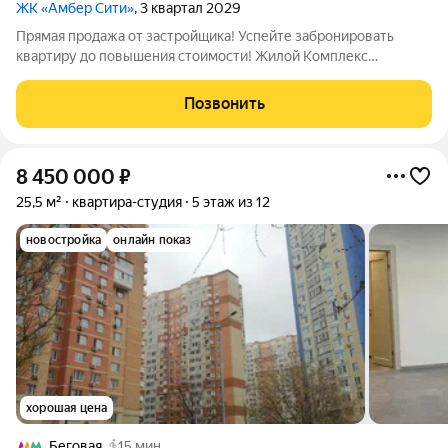
ЖК «Амбер Сити»
, 3 квартал 2029
Прямая продажа от застройщика! Успейте забронировать
квартиру до повышения стоимости! Жилой Комплекс
премиум-класса. Продаётся квартира-студия номер 1875
общей площадью 28.7 кв.м. на 33-м этаже 40 этажного здания.
Позвонить
Без отделки. - Линейная планировка -
8 450 000
₽
25,5 м²
квартира-студия
5 этаж из 12
новостройка
онлайн показ
хорошая цена
Беговая
15 мин.