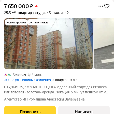
7 650 000
₽
25,5 м²
квартира-студия
5 этаж из 12
новостройка
онлайн показ
Беговая
15 мин.
ЖК на ул. Полины Осипенко
, 4 квартал 2013
СТУДИЯ 25,7 м У МЕТРО ЦСКА Идеальный старт для бизнеса
или готовая «золотая» аренда. Локация: 5 минут пешком от м.
ЦСКА. Тихое место, но с удобным выездом на ТТК и Садовое.
Агентство ИП Ромашина Анастасия Валерьевна
Что внутри: Готовая отделка. Можно заезжать сразу или
арендовать «под
Позвонить
Написать