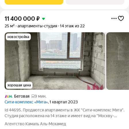
11 400 000
₽
25 м²
апартаменты-студия
14 этаж из 22
новостройка
хорошая цена
Беговая
9 мин.
Сити-комплекс «Мята»
, 1 квартал 2023
Id 44695. Продаются апартаменты в ЖК "Сити-комплекс Мята".
Студия расположена на 14 этаже и имеет вид на "Москву-
Сити". Расположение, транспортная доступность Сити-
Агентство Камаль Аль-Мохамед
комплекс "Мята" находится в нескольких минутах пути от