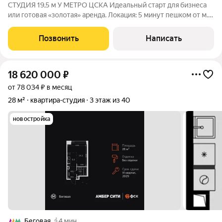
СТУДИЯ 19,5 м У МЕТРО ЦСКА Идеальный старт для бизнеса
или готовая «золотая» аренда. Локация: 5 минут пешком от м.
ЦСКА. Тихое место, но с удобным выездом на ТТК и Садовое.
Что внутри: Готовая отделка. Можно заезжать сразу или
Позвонить
Написать
арендовать «под
18 620 000
₽
от 78 034 ₽ в месяц
28 м²
квартира-студия
3 этаж из 40
новостройка
Беговая
4 мин.