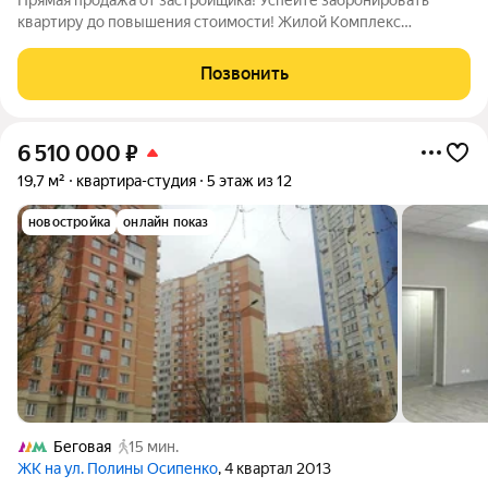
Прямая продажа от застройщика! Успейте забронировать
квартиру до повышения стоимости! Жилой Комплекс
премиум-класса. Продаётся квартира-студия номер 1927
общей площадью 28.3 кв.м. на 36-м этаже 40 этажного здания.
Позвонить
Без отделки. - Линейная планировка -
6 510 000
₽
19,7 м²
квартира-студия
5 этаж из 12
новостройка
онлайн показ
Беговая
15 мин.
ЖК на ул. Полины Осипенко
, 4 квартал 2013