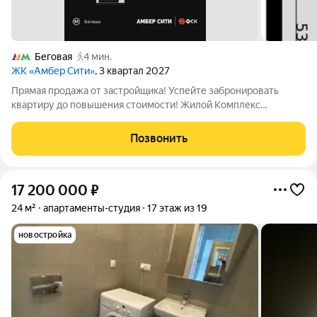
Беговая
4 мин.
ЖК «Амбер Сити»
, 3 квартал 2027
Прямая продажа от застройщика! Успейте забронировать
квартиру до повышения стоимости! Жилой Комплекс
премиум-класса. Продаётся квартира-студия номер 273 общей
площадью 28.6 кв.м. на 20-м этаже 46 этажного здания.
Позвонить
Чистовая отделка. - Линейная
17 200 000
₽
24 м²
апартаменты-студия
17 этаж из 19
новостройка