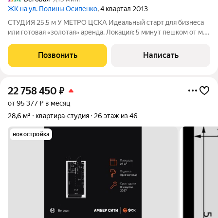
ЖК на ул. Полины Осипенко
, 4 квартал 2013
СТУДИЯ 25,5 м У МЕТРО ЦСКА Идеальный старт для бизнеса
или готовая «золотая» аренда. Локация: 5 минут пешком от м.
ЦСКА. Тихое место, но с удобным выездом на ТТК и Садовое.
Что внутри: Готовая отделка. Можно заезжать сразу или
Позвонить
Написать
арендовать «под
22 758 450
₽
от 95 377 ₽ в месяц
28,6 м²
квартира-студия
26 этаж из 46
новостройка